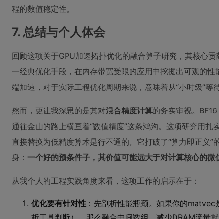
程的数值稳定性。
7. 总结与个人体会
回顾这项关于GPU加速拓扑优化的融合算子研究，其核心贡
一经典优化手段，在内存带宽受限的应用中挖掘出可观的性能潜
端加速，对于实际工程优化周期来说，意味着从“小时级”等
然而，更让我深思的是其对
混合精度计算
的务实审视。BF16
通往金山的路上横亘着“数值精度”这条鸿沟。这项研究用扎
直接替换为低精度算术是行不通的。它打破了“算力即正义”
身：
一个好的预条件子，其价值可能远大于对计算核心的微
从我个人的工程实践角度来看，这项工作的启示在于：
优化要有针对性
：先剖析性能瓶颈。如果你的matvec是
析工具判断），那么融合中间数组、减少DRAM流量