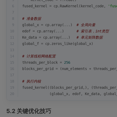
6
fused_kernel = cp.RawKernel(kernel_code, 
'fus
7
8
# 准备数据
9
global_x = cp.array(...)  
# 全局向量
10
edof = cp.array(...)      
# 索引表，int类型
11
Ke_data = cp.array(...)   
# 单元矩阵数据
12
global_f = cp.zeros_like(global_x)
13
14
# 计算线程网格配置
15
threads_per_block = 
256
16
blocks_per_grid = (num_elements + threads_per
17
18
# 执行内核
19
fused_kernel((blocks_per_grid,), (threads_per
20
             (global_x, edof, Ke_data, global
5.2 关键优化技巧