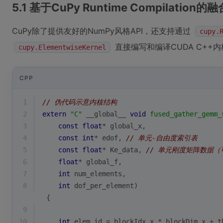
5.1 基于CuPy Runtime Compilatio
CuPy除了提供友好的NumPy风格API，还支持通过
cupy.
直接编写和编译CUDA C+
cupy.ElementwiseKernel
CPP
1
// 伪代码示意内核结构
2
extern
"C"
__global__ 
void
fused_gather_gemm_
3
const
float
* global_x,
4
const
int
* edof, 
// 单元-自由度索引表
5
const
float
* Ke_data, 
// 单元刚度矩阵数据
6
float
* global_f,
7
int
 num_elements,
8
int
 dof_per_element)
 {
9
10
int
 elem_id = blockIdx.x * blockDim.x + t