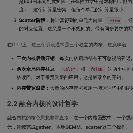
是8x8的单元刚度矩阵（在弹性力学中是对称的，但为
度）。这个计算量密集，但每个单元的计算量很小。
Scatter阶段
：将计算得到的单元力向量
，
felem
的对应位置。这又是一个不规则的、带有同步要求的写
在GPU上，这三个阶段通常是三个独立的内核。这意味着：
三次内核启动开销
：每次内核启动都有不可忽视的延迟
两次全局内存往返
：
和
这两个中间
uelem
felem
核读回。对于带宽受限的应用，这是最致命的开销。
内存带宽浪费
：大量的内存带宽被用于搬运这些中间结
2.2 融合内核的设计哲学
融合内核的核心思想非常直接：
在一个内核函数中，一个线
元，连续完成gather、本地GEMM、scatter这三个操作
。