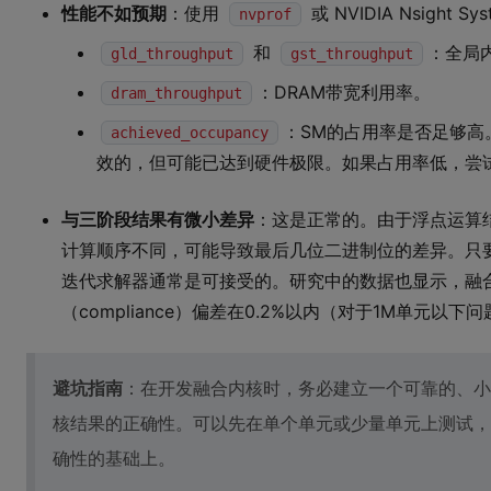
性能不如预期
：使用
或 NVIDIA Nsight
nvprof
和
：全局
gld_throughput
gst_throughput
：DRAM带宽利用率。
dram_throughput
：SM的占用率是否足够高
achieved_occupancy
效的，但可能已达到硬件极限。如果占用率低，尝
与三阶段结果有微小差异
：这是正常的。由于浮点运算
计算顺序不同，可能导致最后几位二进制位的差异。只
迭代求解器通常是可接受的。研究中的数据也显示，融合F
（compliance）偏差在0.2%以内（对于1M单元以下
避坑指南
：在开发融合内核时，务必建立一个可靠的、小
核结果的正确性。可以先在单个单元或少量单元上测试，
确性的基础上。