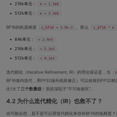
216k单元：
κ ≈ 1.3e6
512k单元：
κ ≈ 2.3e6
BF16的机器精度
。那么
ε_bf16 ≈ 3.9e-3
ε_bf16 * κ
64k单元：
≈ 2.4e3
216k单元：
≈ 5.2e3
512k单元：
≈ 9.1e3
迭代精化（Iterative Refinement, IR）的理论保证是，当
BF16做内迭代，用FP32做外残差修正）可以收敛到FP3
比1大了
三个数量级
！系统深陷于“不可收敛区”。
4.2 为什么迭代精化（IR）也救不了？
你可能会想，是不是可以用迭代精化来弥补BF16的低精度