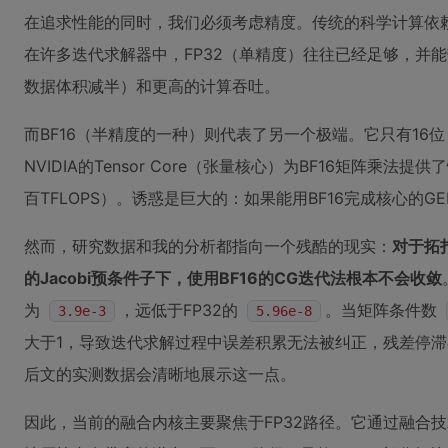
在追求性能的同时，我们必须考虑精度。传统的科学计算依赖
在许多迭代求解器中，FP32（单精度）往往已经足够，并
数据体积减半）和更高的计算吞吐。
而BF16（半精度的一种）则代表了另一个极端。它只有16位
NVIDIA的Tensor Core（张量核心）为BF16矩阵乘法提
百TFLOPS）。诱惑是巨大的：如果能用BF16完成核心的
然而，研究数据和我的分析都指向一个残酷的现实：
对于拓
的Jacobi预条件子下，使用BF16的CG迭代法根本不会收敛
为
，远低于FP32的
。当矩阵条件数
3.9e-3
5.96e-8
大于1，导致迭代求解过程中误差积累无法被纠正，残差停
后文的实测数据会清晰地展示这一点。
因此，当前的融合内核主要聚焦于FP32路径。它通过融合技