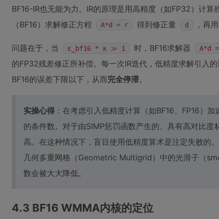
BF16-IR也无能为力。IR的原理是用高精度（如FP32）计
（BF16）求解修正方程
得到修正量
，再
A*d = r
d
问题在于，当
时，BF16求解器
ε_bf16 * κ ≫ 1
A*d =
的FP32残差修正所补偿。每一次IR迭代，低精度求解引入
BF16的误差下限以下，从而
完全停滞
。
实操心得
：在考虑引入低精度计算（如BF16、FP16
的条件数。对于由SIMP惩罚函数产生的、具有高对比
高。在这种情况下，盲目使用低精度算术是注定失败的。
几何多重网格（Geometric Multigrid）中的光滑子
数会被大大降低。
4.3 BF16 WMMA内核的定位