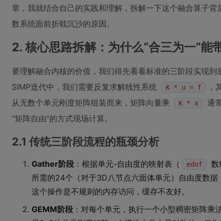
章，我就结合自己的实践和理解，拆解一下这个融合算子背后
数系统面前折戟沉沙的原因。
2. 核心思路拆解：为什么“合三为一”
要理解融合内核的价值，我们得先看看标准的三阶段实现到
SIMP迭代中，我们需要反复求解线性系统
，
K * u = f
从无数个单元刚度矩阵组装而来，矩阵向量乘
通
K * x
“矩阵自由”的方式现场计算。
2.1 传统三阶段流程的瓶颈分析
Gather阶段
：根据单元-自由度的映射表（
数
edof
所需的24个（对于3D八节点六面体单元）自由度数
这个操作是不规则的内存访问，缓存不友好。
GEMM阶段
：对每个单元，执行一个小型稠密矩阵乘