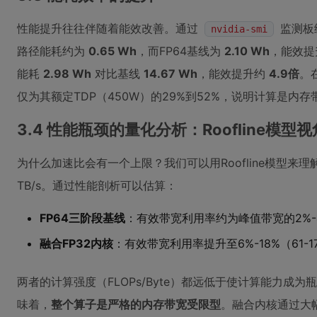
性能提升往往伴随着能效改善。通过
监测板
nvidia-smi
路径能耗约为
0.65 Wh
，而FP64基线为
2.10 Wh
，能效
能耗
2.98 Wh
对比基线
14.67 Wh
，能效提升约
4.9倍
。
仅为其额定TDP（450W）的29%到52%，说明计算是内
3.4 性能瓶颈的量化分析：Roofline模型视
为什么加速比会有一个上限？我们可以用Roofline模型来理解
TB/s。通过性能剖析可以估算：
FP64三阶段基线
：有效带宽利用率约为峰值带宽的2%-4%
融合FP32内核
：有效带宽利用率提升至6%-18%（61-17
两者的计算强度（FLOPs/Byte）都远低于使计算能力成为瓶颈的
味着，
整个算子是严格的内存带宽受限型
。融合内核通过大幅