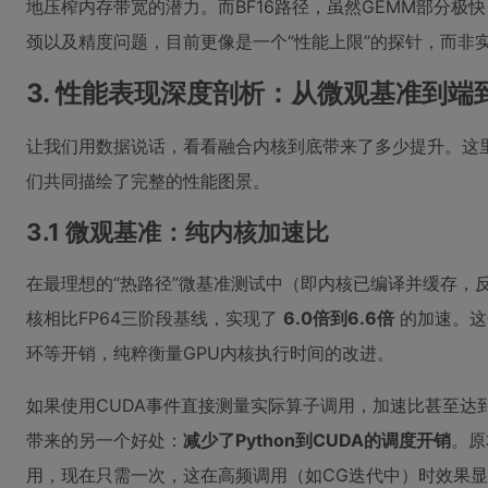
地压榨内存带宽的潜力。而BF16路径，虽然GEMM部分极快，但受
颈以及精度问题，目前更像是一个“性能上限”的探针，而非
3. 性能表现深度剖析：从微观基准到端
让我们用数据说话，看看融合内核到底带来了多少提升。这
们共同描绘了完整的性能图景。
3.1 微观基准：纯内核加速比
在最理想的“热路径”微基准测试中（即内核已编译并缓存，反
核相比FP64三阶段基线，实现了
6.0倍到6.6倍
的加速。这个
环等开销，纯粹衡量GPU内核执行时间的改进。
如果使用CUDA事件直接测量实际算子调用，加速比甚至达
带来的另一个好处：
减少了Python到CUDA的调度开销
。原
用，现在只需一次，这在高频调用（如CG迭代中）时效果