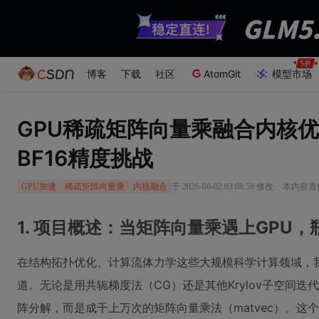
博客
下载
社区
AtomGit
模型市场
GPU稀疏矩阵向量乘融合内核
BF16精度挑战
·
于 2026-06-02 03:08:58 修改
本内容遵循
GPU加速
稀疏矩阵向量乘
内核融合
1. 项目概述：当矩阵向量乘遇上GPU
在结构拓扑优化、计算流体力学这些大规模科学计算领域，
道。无论是用共轭梯度法（CG）还是其他Krylov子空间
阵分解，而是成千上万次的矩阵向量乘法（matvec）。这