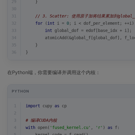
29
    }
30
31
// 3. Scatter: 使用原子加将结果累加到global_
32
for
 (
int
 i = 
0
; i < dof_per_element; ++i)
33
int
 global_dof = edof[base_idx + i];
34
atomicAdd
(&global_f[global_dof], f_lo
35
    }
36
}
在Python端，你需要编译并调用这个内核：
PYTHON
1
import
 cupy 
as
 cp
2
3
# 编译CUDA内核
4
with
open
(
'fused_kernel.cu'
, 
'r'
) 
as
 f:
5
    kernel_code = f.read()