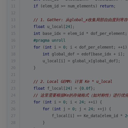
11
if
 (elem_id >= num_elements) 
return
;
12
13
// 1. Gather: 从global_x收集局部自由度到寄
14
float
 u_local[
24
];
15
int
 base_idx = elem_id * dof_per_element;
16
#
pragma
 unroll
17
for
 (
int
 i = 
0
; i < dof_per_element; ++i)
18
int
 global_dof = edof[base_idx + i];
19
        u_local[i] = global_x[global_dof];
20
    }
21
22
// 2. Local GEMM: 计算 Ke * u_local
23
float
 f_local[
24
] = {
0.0f
};
24
// 这里需要根据Ke的存储格式（如对称性）进行优
25
for
 (
int
 i = 
0
; i < 
24
; ++i) {
26
for
 (
int
 j = 
0
; j < 
24
; ++j) {
27
            f_local[i] += Ke_data[elem_id * 
2
28
        }