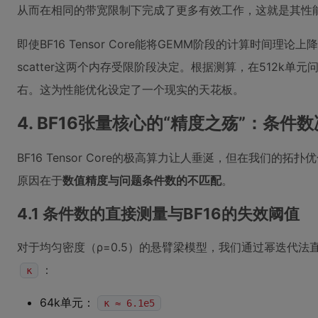
从而在相同的带宽限制下完成了更多有效工作，这就是其性
即使BF16 Tensor Core能将GEMM阶段的计算时间理论
scatter这两个内存受限阶段决定。根据测算，在512k
右。这为性能优化设定了一个现实的天花板。
4. BF16张量核心的“精度之殇”：条件
BF16 Tensor Core的极高算力让人垂涎，但在我们的
原因在于
数值精度与问题条件数的不匹配
。
4.1 条件数的直接测量与BF16的失效阈值
对于均匀密度（ρ=0.5）的悬臂梁模型，我们通过幂迭代
：
κ
64k单元：
κ ≈ 6.1e5