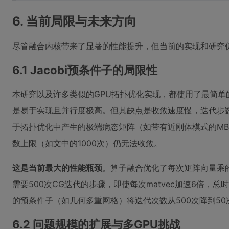
6. 当前局限与未来方向
尽管融合内核带来了显著的性能提升，但当前的实现和研究
6.1 Jacobi预条件子的局限性
本研究以及许多类似的GPU拓扑优化实现，都使用了最简单的
是易于实现且并行度极高。但其缺点是收敛速度慢，迭代步
于拓扑优化中产生的极端病态矩阵（如带有近刚体模式的MBB梁
数上限（如文中的1000次）仍无法收敛。
这是当前最大的性能瓶颈
。算子融合优化了每次矩阵向量乘
需要500次CG迭代的步骤，即使每次matvec加速6倍，
的预条件子（如几何多重网格）将迭代次数从500次降到50
6.2 问题规模的扩展与多GPU挑战