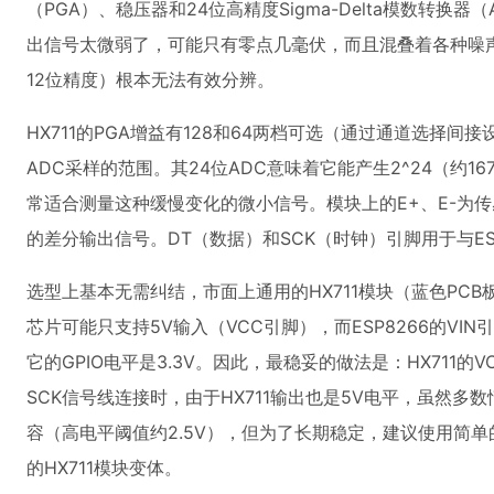
（PGA）、稳压器和24位高精度Sigma-Delta模数转换
出信号太微弱了，可能只有零点几毫伏，而且混叠着各种噪声，E
12位精度）根本无法有效分辨。
HX711的PGA增益有128和64两档可选（通过通道选择
ADC采样的范围。其24位ADC意味着它能产生2^24（约
常适合测量这种缓慢变化的微小信号。模块上的E+、E-为传
的差分输出信号。DT（数据）和SCK（时钟）引脚用于与ES
选型上基本无需纠结，市面上通用的HX711模块（蓝色PC
芯片可能只支持5V输入（VCC引脚），而ESP8266的VI
它的GPIO电平是3.3V。因此，最稳妥的做法是：HX711的VC
SCK信号线连接时，由于HX711输出也是5V电平，虽然多数情况
容（高电平阈值约2.5V），但为了长期稳定，建议使用简单
的HX711模块变体。