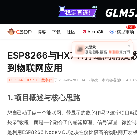
博客
下载
社区
AtomGit
模型市场
×
未登录
🎁
￥30
ESP8266与HX711打造高
登录领取最高
算力币
到物联网应用
·
于 2026-05-28 13:14:15 修改
本内容遵循CC 4.0 B
ESP8266
HX711
数字秤
1. 项目概述与核心思路
想自己动手做一个能联网、带显示的数字秤吗？这个项目就是
烧录”教程，而是一个融合了传感器原理、信号调理、微控
是利用ESP8266 NodeMCU这块性价比极高的物联网开