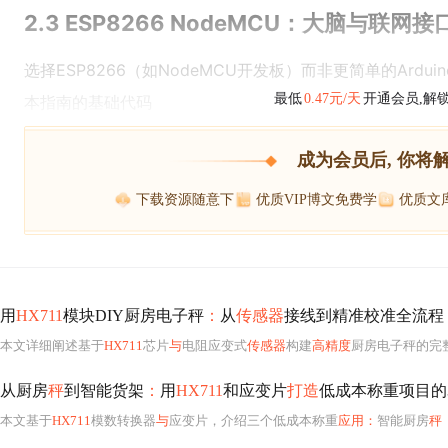
2.3 ESP8266 NodeMCU：大脑与联网接
选择ESP8266（如NodeMCU开发板）而非更简单的Ardui
最低
0.47元/天
开通会员,解
本指南的基础代码
成为会员后, 你将
下载资源随意下
优质VIP博文免费学
优质文
用
HX711
模块DIY厨房电子秤
：
从
传感器
接线到精准校准全流程
本文详细阐述基于
HX711
芯片
与
电阻应变式
传感器
构建
高精度
厨房电子秤的完
从厨房
秤
到智能货架
：
用
HX711
和应变片
打造
低成本称重项目的
本文基于
HX711
模数转换器
与
应变片，介绍三个低成本称重
应用：
智能厨房
秤