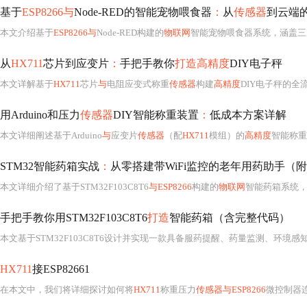
基于
ESP8266与
Node-RED的智能宠物喂食器
：
从
传感器
到云端
本文介绍基于
ESP8266与
Node-RED构建的
物联网
智能宠物喂食器系统，涵盖三
从
HX711
芯片到应变片
：
手把手教你
打造高精度
DIY电子秤
本文详解基于
HX711
芯片
与
电阻应变式称重
传感器
构建
高精度
DIY电子秤的全
用Arduino和压力
传感器
DIY智能称重装置
：
低成本方案详解
本文详细阐述基于Arduino
与
应变片
传感器
（配
HX711
模组）的
高精度
智能称重装置实
STM32智能药箱实战
：
从零搭建带WiFi监控的老年用药助手（
本文详细介绍了基于STM32F103C8T6
与ESP8266
构建的
物联网
智能药箱系统
手把手教你用STM32F103C8T6
打造
智能药箱（含完整代码）
HX711
接ESP82661
在本文中，我们将详细探讨如何将
HX711
称重压力
传感器与ESP8266
微控制器