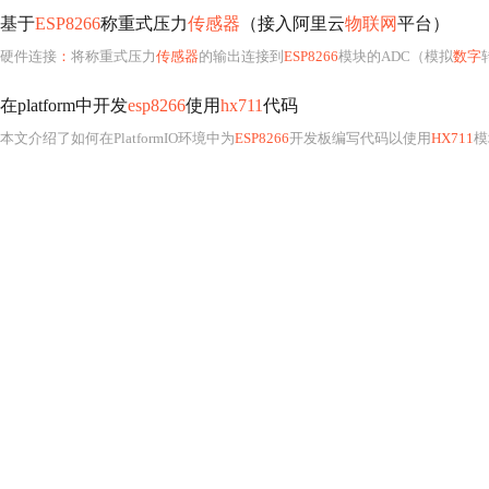
基于
ESP8266
称重式压力
传感器
（接入阿里云
物联网
平台）
硬件连接
：
将称重式压力
传感器
的输出连接到
ESP8266
模块的ADC（模拟
数字
在platform中开发
esp8266
使用
hx711
代码
本文介绍了如何在PlatformIO环境中为
ESP8266
开发板编写代码以使用
HX711
模