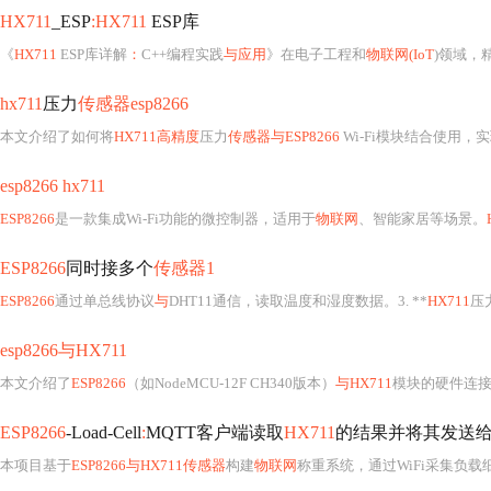
HX711
_ESP
:HX711
ESP库
《
HX711
ESP库详解
：
C++编程实践
与应用
》在电子工程和
物联网(IoT
)领域，精确的
hx711
压力
传感器esp8266
本文介绍了如何将
HX711高精度
压力
传感器与ESP8266
Wi-Fi模块结合使用
esp8266 hx711
ESP8266
是一款集成Wi-Fi功能的微控制器，适用于
物联网
、智能家居等场景。
ESP8266
同时接多个
传感器1
ESP8266
通过单总线协议
与
DHT11通信，读取温度和湿度数据。3. **
HX711
压
esp8266与HX711
本文介绍了
ESP8266
（如NodeMCU-12F CH340版本）
与HX711
模块的硬件连接方法和
ESP8266
-Load-Cell
:
MQTT客户端读取
HX711
的结果并将其发送给MQ
本项目基于
ESP8266与HX711传感器
构建
物联网
称重系统，通过WiFi采集负载细胞数据并经MQTT协议上传至Br