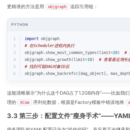
更精准的方法是用
追踪引用链：
objgraph
PYTHON
1
import
 objgraph
2
# 在Scheduler进程内执行
3
objgraph.show_most_common_types(limit=
20
)  
#
4
objgraph.show_growth(limit=
10
)  
# 查看最近增长
5
# 找到可疑DAG对象ID后
6
objgraph.show_backrefs([dag_object], max_dept
这能清晰展示“为什么这个DAG占了1.2GB内存”——比如我
理的
序列化数据，根源是Factory模板中错误地将
XCom
3.3 第三步：配置文件“瘦身手术”——YA
很多团队的YAML配置已沦为“祖传代码”，充斥着冗余继承