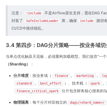
注意：
不是Airflow原生支持，需在DAG F
!include
封装了
类，确保
路径
SafeIncludeLoader
include
CI/CD中路径错乱。
3.4 第四步：DAG分片策略——按业务域
当单点优化触及天花板，必须重构加载模型。我们放弃“一个Fa
（Sharding）
：
分片维度
：按业务域（
,
,
finance
marketing
lo
,
）、技术栈（
,
standard
best_effort
spark
分片包含财务核心报表的Sp
finance_critical_spark
物理隔离
：每个分片对应独立的
dags/<shard_name>/