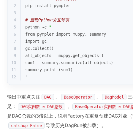
2
pip install pympler
3
4
# 启动Python交互环境
5
python -c 
"
6
from pympler import muppy, summary
7
import gc
8
gc.collect()
9
all_objects = muppy.get_objects()
10
sum1 = summary.summarize(all_objects)
11
summary.print_(sum1)
12
"
输出中重点关注
、
、
三
DAG
BaseOperator
DagModel
足：
，
DAG实例数 ≈ DAG总数
BaseOperator实例数 ≈ DA
是DAG总数的3倍以上，说明Factory在重复创建DAG对象
导致历史DagRun被加载）。
catchup=False