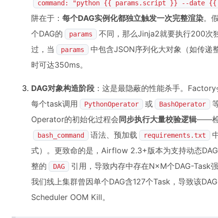
command: "python {{ params.script }} --date {{
阱在于：
每个DAG实例化都独立触发一次完整渲染
。假
个DAG的
不同，那么Jinja2就要执行20
params
过，当
中包含JSON序列化大对象（如传递整
params
时可达350ms。
DAG对象构造阶段
：这是最隐蔽的性能杀手。Factor
每个task调用
或
PythonOperator
BashOperator
Operator的初始化过程会
同步执行大量校验逻辑
——
语法、预加载
bash_command
requirements.txt
式）。更致命的是，Airflow 2.3+版本为支持动态DA
整的
引用，导致内存中存在N×M个DAG-Task
DAG
我们线上集群曾因单个DAG含127个Task，导致该DA
Scheduler OOM Kill。