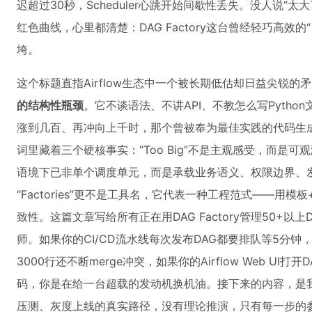
迟超过30秒，Scheduler心跳开始间歇性丢失。没人说“
红色曲线，心里都清楚：DAG Factory这台曾经轻巧高效
垮。
这个标题直指Airflow生态中一个被长期低估却日益尖锐的
的结构性瓶颈
。它不谈语法、不讲API、不教怎么写Pytho
涨到几百、再冲向上千时，那个曾被奉为最佳实践的代码生
词里藏着三个硬核事实：“Too Big”不是主观感受，而是可观测
语境下已非单个调度单元，而是承载业务语义、权限边界、
“Factories”更不是工具名，它代表一种工程范式——用
致性。这篇文章写给所有正在用DAG Factory管理50+
师。如果你的CI/CD流水线每次发布DAG都要排队等5分钟，如果
3000行还不断merge冲突，如果你的Airflow Web U
码，你是在给一台超载的发动机换机油。接下来的内容，是我
压测、灰度上线的真实路径，没有理论推演，只有每一步的