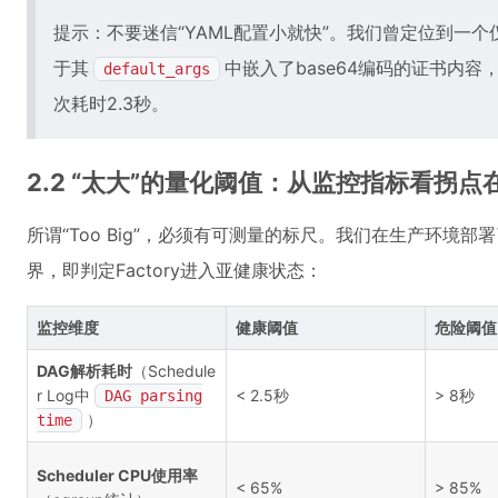
提示：不要迷信“YAML配置小就快”。我们曾定位到一个仅
于其
中嵌入了base64编码的证书内容，每
default_args
次耗时2.3秒。
2.2 “太大”的量化阈值：从监控指标看拐点
所谓“Too Big”，必须有可测量的标尺。我们在生产环境
界，即判定Factory进入亚健康状态：
监控维度
健康阈值
危险阈值
DAG解析耗时
（Schedule
r Log中
< 2.5秒
> 8秒
DAG parsing
）
time
Scheduler CPU使用率
< 65%
> 85%