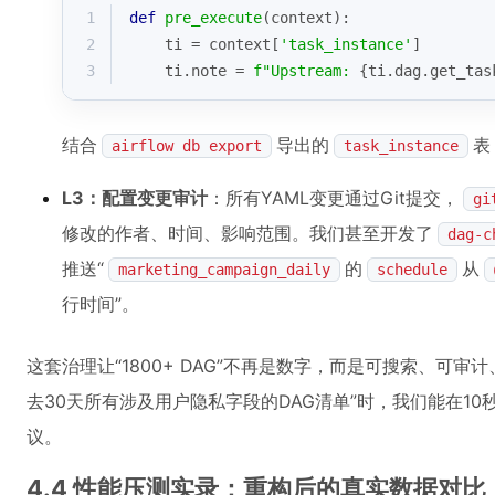
1
def
pre_execute
(
context
):
2
    ti = context[
'task_instance'
]
3
    ti.note = 
f"Upstream: 
{ti.dag.get_tas
结合
导出的
表
airflow db export
task_instance
L3：配置变更审计
：所有YAML变更通过Git提交，
gi
修改的作者、时间、影响范围。我们甚至开发了
dag-c
推送“
的
从
marketing_campaign_daily
schedule
行时间”。
这套治理让“1800+ DAG”不再是数字，而是可搜索、可
去30天所有涉及用户隐私字段的DAG清单”时，我们能在1
议。
4.4 性能压测实录：重构后的真实数据对比