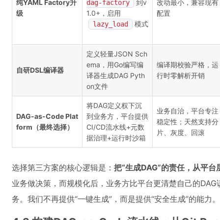
纯YAML Factory升
到v
改动最小，兼容现有
dag-factory
级
1.0+，启用
配置
模式
lazy_load
定义轻量JSON Sch
ema，用Go编写编
编译期校验严格，运
自研DSL编译器
译器生成DAG Pyth
行时零解析开销
on文件
将DAG定义权下沉
业务自治，平台专注
DAG-as-Code Plat
到业务方，平台提供
稳定性；天然支持分
form（最终选择）
CI/CD流水线+元数
片、灰度、回滚
据治理+运行时沙箱
选择第三方案的核心逻辑是：
把“生成DAG”的责任，从平
业务做决策，而规模化后，业务方比平台更清楚自己的DAG
务。我们不再提供“一键生成”，而是提供“安全生成”的能力。