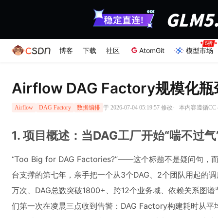
博客
下载
社区
AtomGit
模型市场
Airflow DAG Factory规
·
于 2026-07-04 05:19:57 修改
本内容遵循CC 4
Airflow
DAG Factory
数据编排
1. 项目概述：当DAG工厂开始“喘不过
“Too Big for DAG Factories?”——这个标题不是疑
台支撑的第七年，亲手把一个从3个DAG、2个团队用起的
万次、DAG总数突破1800+、跨12个业务域、依赖关系图
们第一次在凌晨三点收到告警：DAG Factory构建耗时从平均1.