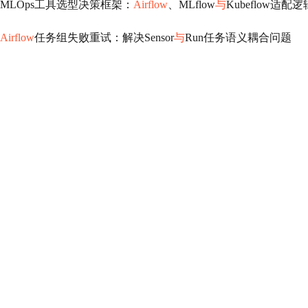
MLOps工具选型决策框架：
Airflow
、MLflow
与
Kubeflow适配逻
Airflow
任务组失败重试：解决Sensor
与
Run任务语义耦合问题