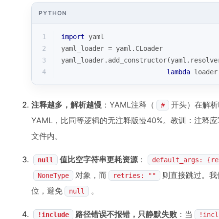
PYTHON
1
import
 yaml
2
yaml_loader = yaml.CLoader
3
yaml_loader.add_constructor(yaml.resolve
4
lambda
 loader
注释越多，解析越慢
：YAML注释（
开头）在解析
#
YAML，比同等逻辑的无注释版慢40%。教训：注释应写在Gi
文件内。
值比空字符串更耗资源
：
null
default_args: {re
对象，而
则直接跳过。我
NoneType
retries: ""
位，避免
。
null
路径错误不报错，只静默失败
：当
!include
!incl