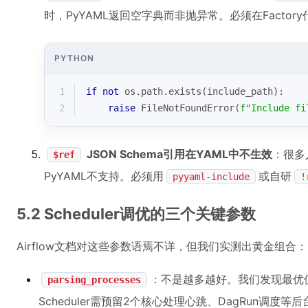
时，PyYAML返回空字典而非抛异常。必须在Factor
PYTHON
1
if
not
 os.path.exists(include_path):
2
raise
 FileNotFoundError(
f"Include fi
JSON Schema引用在YAML中不生效
：很多人
$ref
PyYAML不支持。必须用
或自研
pyyaml-include
!
5.2 Scheduler调优的三个关键参数
Airflow文档对这些参数语焉不详，但我们实测出黄金组合：
：不是越多越好。我们发现最优
parsing_processes
Scheduler需预留2个核心处理心跳、DagRun调度