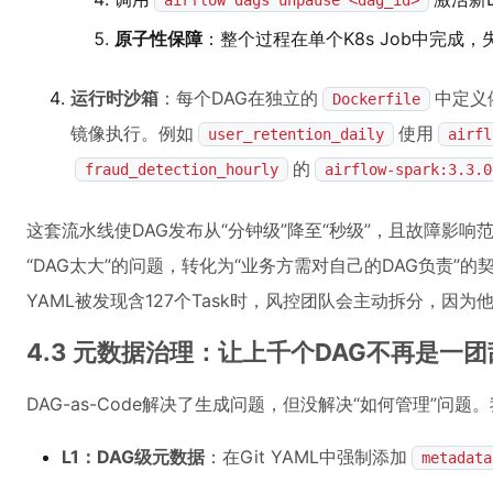
airflow dags unpause <dag_id>
原子性保障
：整个过程在单个K8s Job中完成，
运行时沙箱
：每个DAG在独立的
中定义
Dockerfile
镜像执行。例如
使用
user_retention_daily
airfl
的
fraud_detection_hourly
airflow-spark:3.3.0
这套流水线使DAG发布从“分钟级”降至“秒级”，且故障影响
“DAG太大”的问题，转化为“业务方需对自己的DAG负责”的
YAML被发现含127个Task时，风控团队会主动拆分，因
4.3 元数据治理：让上千个DAG不再是一
DAG-as-Code解决了生成问题，但没解决“如何管理”问
L1：DAG级元数据
：在Git YAML中强制添加
metadata