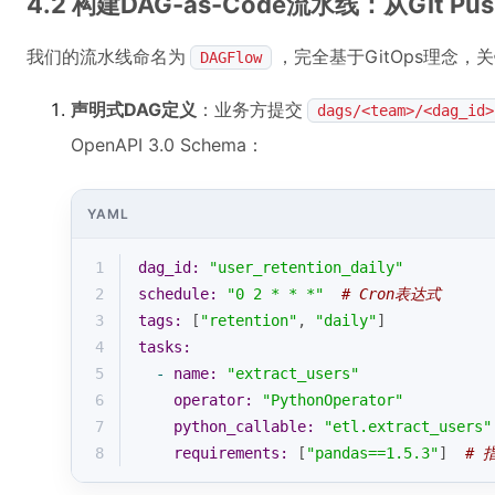
4.2 构建DAG-as-Code流水线：从Git Pus
我们的流水线命名为
，完全基于GitOps理念，
DAGFlow
声明式DAG定义
：业务方提交
dags/<team>/<dag_id>
OpenAPI 3.0 Schema：
YAML
1
dag_id:
"user_retention_daily"
2
schedule:
"0 2 * * *"
# Cron表达式
3
tags:
 [
"retention"
, 
"daily"
]
4
tasks:
5
-
name:
"extract_users"
6
operator:
"PythonOperator"
7
python_callable:
"etl.extract_users"
8
requirements:
 [
"pandas==1.5.3"
]  
# 