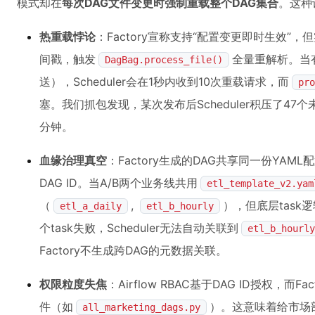
模式却在
每次DAG文件变更时强制重载整个DAG集合
。这种
热重载悖论
：Factory宣称支持“配置变更即时生效”，
间戳，触发
全量重解析。当有
DagBag.process_file()
送），Scheduler会在1秒内收到10次重载请求，而
pro
塞。我们抓包发现，某次发布后Scheduler积压了47
分钟。
血缘治理真空
：Factory生成的DAG共享同一份YAML配置
DAG ID。当A/B两个业务线共用
etl_template_v2.yam
（
,
），但底层task
etl_a_daily
etl_b_hourly
个task失败，Scheduler无法自动关联到
etl_b_hourly
Factory不生成跨DAG的元数据关联。
权限粒度失焦
：Airflow RBAC基于DAG ID授权，而F
件（如
）。这意味着给市场
all_marketing_dags.py