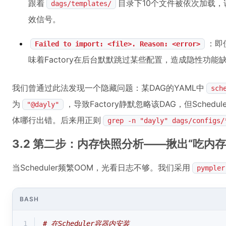
跟着
目录下10个文件被依次加载，说
dags/templates/
效信号。
：即
Failed to import: <file>. Reason: <error>
味着Factory在后台默默跳过某些配置，造成隐性功能
我们曾通过此法发现一个隐藏问题：某DAG的YAML中
sch
为
，导致Factory静默忽略该DAG，但Schedu
"@dayly"
体哪行出错。后来用正则
grep -n "dayly" dags/configs/
3.2 第二步：内存快照分析——揪出“吃内存
当Scheduler频繁OOM，光看日志不够。我们采用
pympler
BASH
1
# 在Scheduler容器内安装