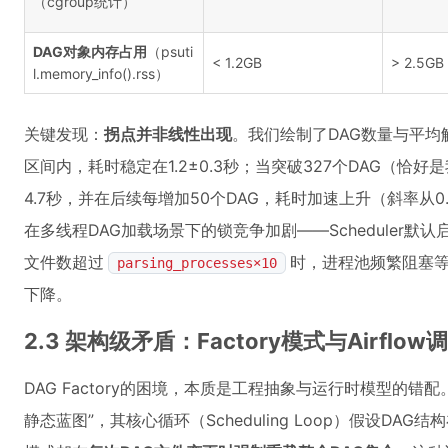
（cgroup统计）
DAG对象内存占用
（psuti
< 1.2GB
> 2.5GB
l.memory_info().rss）
关键发现：
拐点并非线性出现
。我们绘制了DAG数量与平均解
区间内，耗时稳定在1.2±0.3秒；当突破327个DAG（恰
4.7秒，并在后续每增加50个DAG，耗时加速上升（斜率从0.012
在多线程DAG加载场景下的锁竞争加剧——Scheduler默认
文件数超过
时，进程池频繁阻塞等
parsing_processes×10
下降。
2.3 架构级矛盾：Factory模式与Airfl
DAG Factory的困境，本质是工程抽象与运行时模型的错配。Air
静态蓝图”，其核心循环（Scheduling Loop）假设DAG结构在