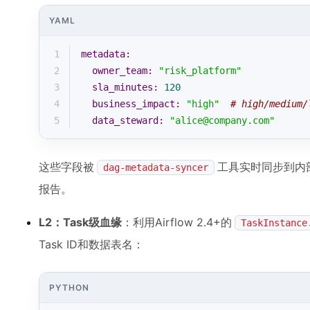
YAML
1
metadata:
2
owner_team:
"risk_platform"
3
sla_minutes:
120
4
business_impact:
"high"
# high/medium/
5
data_steward:
"alice@company.com"
这些字段被
工具实时同步到内部
dag-metadata-syncer
报告。
L2：Task级血缘
：利用Airflow 2.4+的
TaskInstance
Task ID和数据表名：
PYTHON