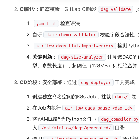
CI阶段：静态校验
：GitLab CI触发
j
dag-validate
检查语法
yamllint
自研
校验字段合法性
dag-schema-validator
检测Pyt
airflow dags list-import-errors
关键创新
：
计算该DAG的预
dag-size-analyzer
型、参数长度），超阈值（128MB）则拒绝合并
CD阶段：安全部署
：通过
工具完成
dag-deployer
创建独立命名空间的K8s Job，挂载
卷
dags/
在Job内执行
airflow dags pause <dag_id>
将YAML编译为Python文件（
dag_compiler.py
入
目录
/opt/airflow/dags/generated/
调用
激活新D