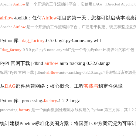
Apache
Airflow
是一个开源的工作流编排平台，它使用DAGs（Directed Acyclic Graphs）来定义工作流
airflow
-toolkit：任何
Airflow
项目的第一天，您都可以启动本地桌面Kub
Apache
Airflow
是一个开源的工作流编排平台，广泛用于构建、调度和监控复
Python库 |
dag_factory
-0.5.0-py2.py3-none-any.whl
“
dag_factory
-0.5.0-py2.py3-none-any.whl”是一个专为Python环境设计
PyPI 官网下载 | dbnd-
airflow
-auto-tracking-0.32.6.tar.gz
标题“PyPI 官网下载 | dbnd-
airflow
-auto-tracking-0.32.6.tar.gz”明确指出该资源是一个从 Python P
从
DAG
部件构建网络：核心概念、工程
实践与
稳定性保障
Python库 | processing-
factory
-1.2.2.tar.gz
processing-
factory
是一个面向数据处理流水线构建的 Python 第三方库，其 1.2.2 版本以源码分发形式
统计建模Pipeline标准化突围方案：将国赛TOP方案沉淀为可