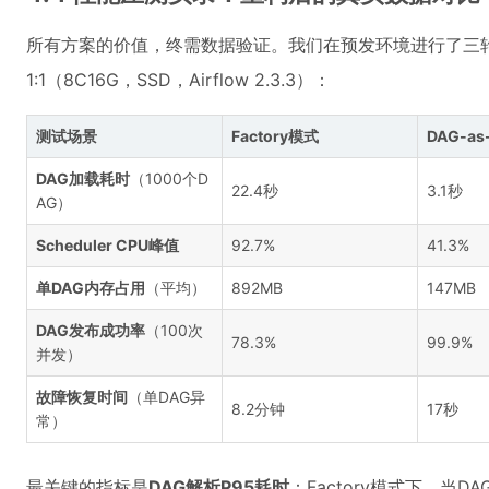
所有方案的价值，终需数据验证。我们在预发环境进行了三
1:1（8C16G，SSD，Airflow 2.3.3）：
测试场景
Factory模式
DAG-as-
DAG加载耗时
（1000个D
22.4秒
3.1秒
AG）
Scheduler CPU峰值
92.7%
41.3%
单DAG内存占用
（平均）
892MB
147MB
DAG发布成功率
（100次
78.3%
99.9%
并发）
故障恢复时间
（单DAG异
8.2分钟
17秒
常）
最关键的指标是
DAG解析P95耗时
：Factory模式下，当DA