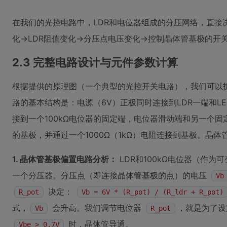
在我们的光控电路中，LDR和电位器组成的分压网络，直接
化→LDR阻值变化→分压点电压变化→控制晶体管基极的开
2.3 完整电路设计与元件参数计算
根据提供的原理图（一个典型的光控开关电路），我们可以
路的基本结构是：电源（6V）正极同时连接到LDR一端和L
接到一个100kΩ电位器的固定端，电位器滑动端和另一个固定
的基极，并通过一个1000Ω（1kΩ）电阻连接到基极。晶体
1. 晶体管基极偏置电路分析：
LDR和100kΩ电位器（作
一个分压器。分压点（即连接晶体管基极的点）的电压
Vb
决定：
R_pot
Vb = 6V * (R_pot) / (R_ldr + R_pot)
式，
会升高。我们调节电位器
，就是为了
Vb
R_pot
时，晶体管导通。
Vbe > 0.7V