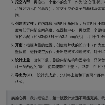
挖空内部
：再拖出一个稍小的盒子，作为“空心”形状。将
足够容纳元件的高度）。将这个空心盒子与基础盒体重
间。
创建固定柱
：在内部底面的四个角附近，放置四个小圆
度略低于内部空间高度。在圆柱中心，再放置一个更细
直径匹配（如M3螺丝对应约3.2mm的孔），用于生
开窗
：根据测量的位置，创建薄片状的长方体（作为空心
壁位置，进行镂空操作，开出感光窗和透光窗。对于L
设计上盖
：复制下盖，删除内部结构和固定柱，只保留
计一圈凸起的“墙”，使其能套在下盖上。或者，在上
导出为STL
：设计完成后，分别将上盖和下盖两个部件“
格式。
实操心得
：我的经验是，
第一版设计永远不可能完美
。我