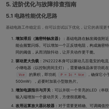
5. 进阶优化与故障排查指南
5.1 电路性能优化思路
基础电路工作稳定后，你可以尝试以下优化，让它的表现更
增加滞后（施密特触发器）
：基础电路在触发阈值附近
能会频繁闪烁。可以增加一个正反馈电阻，构成施密特触
同的阈值，从而消除抖动，让开关动作更干脆。
驱动更大负载
：2N2222本身可以驱动几百毫安的电
小继电器（以控制房间主灯），需要确保晶体管功耗
的乘积，即功耗
，确保它小于
Vce
P = Ic * Vce
500mW），必要时加装小型散热片。
增加电源指示与开关
：可以并联一个常亮的LED（串
输入端增加一个拨动开关，方便彻底断电。
改用运算放大器比较器
：对于需要更精确、可调阈值控