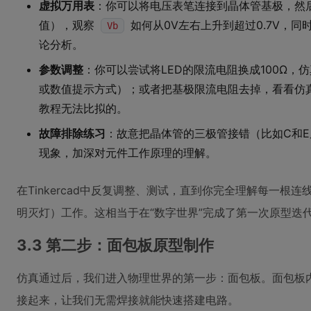
虚拟万用表
：你可以将电压表笔连接到晶体管基极，然后
值），观察
如何从0V左右上升到超过0.7V，同
Vb
论分析。
参数调整
：你可以尝试将LED的限流电阻换成100Ω，
或数值提示方式）；或者把基极限流电阻去掉，看看仿
教程无法比拟的。
故障排除练习
：故意把晶体管的三极管接错（比如C和E
现象，加深对元件工作原理的理解。
在Tinkercad中反复调整、测试，直到你完全理解每一根
明灭灯）工作。这相当于在“数字世界”完成了第一次原型迭
3.3 第二步：面包板原型制作
仿真通过后，我们进入物理世界的第一步：面包板。面包板
接起来，让我们无需焊接就能快速搭建电路。