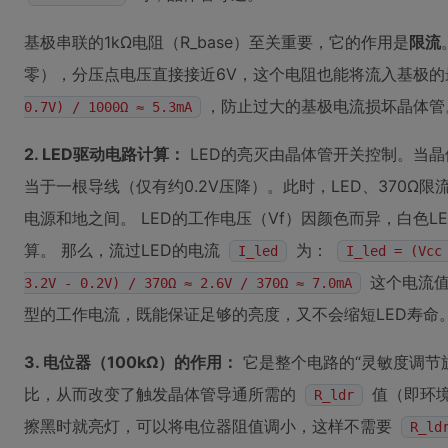
基极串联的1kΩ电阻（R_base）至关重要，它的作用是
限流
零），分压点电压直接接近6V，这个电阻也能将流入基极
，防止过大的基极电流损坏晶体管
0.7V) / 1000Ω ≈ 5.3mA
2. LED驱动电路计算：
LED的亮灭由晶体管开关控制。当
当于一根导线（仅有约0.2V压降）。此时，LED、370Ω限
电源和地之间。 LED的工作电压（Vf）因颜色而异，白色LED通
算。 那么，流过LED的电流
为：
I_led
I_led = (Vcc
这个电流值
3.2V - 0.2V) / 370Ω ≈ 2.6V / 370Ω ≈ 7.0mA
型的工作电流，既能保证足够的亮度，又不会缩短LED寿命
3. 电位器（100kΩ）的作用：
它是整个电路的“灵敏度调节
比，从而改变了触发晶体管导通所需的
值（即环
R_ldr
擦黑时就亮灯，可以将电位器阻值调小，这样不需要
R_ld