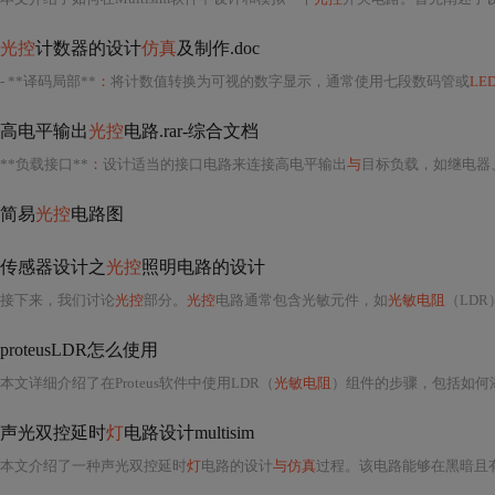
光控
计数器的设计
仿真
及制作.doc
- **译码局部**
：
将计数值转换为可视的数字显示，通常使用七段数码管或
LE
高电平输出
光控
电路.rar-综合文档
**负载接口**
：
设计适当的接口电路来连接高电平输出
与
目标负载，如继电器
简易
光控
电路图
传感器设计之
光控
照明电路的设计
接下来，我们讨论
光控
部分。
光控
电路通常包含光敏元件，如
光敏电阻
（LDR）
proteusLDR怎么使用
本文详细介绍了在Proteus软件中使用LDR（
光敏电阻
）组件的步骤，包括如何添加
声光双控延时
灯
电路设计multisim
本文介绍了一种声光双控延时
灯
电路的设计
与仿真
过程。该电路能够在黑暗且有声音的环境下自动点亮，并在设定