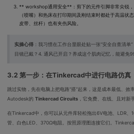
** workshop通用安全**：剪下的元件引脚非常
（喷嘴）和热床在打印期间及刚结束时都处于高温状态
皮带、丝杆）也有夹伤风险。
实操心得
：我习惯在工作台显眼处贴一张“安全自查清单”：1
目镜已戴？4. 通风已开启？养成这个肌肉记忆，能避免9
3.2 第一步：在Tinkercad中进行电路仿真
跳过实物，先在电脑上把电路“搭”起来，这是成本最低、效
Autodesk的
Tinkercad Circuits
，它免费、在线、且对新
在Tinkercad中，你可以从元件库轻松拖出6V电池、LDR、1
管、白色LED、370Ω电阻。按照原理图连接它们。Tinker