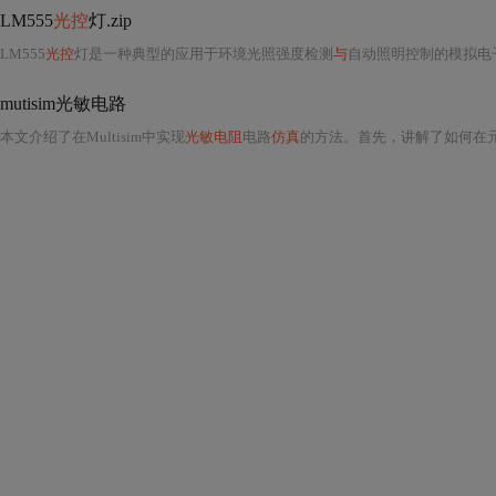
LM555
光控
灯.zip
LM555
光控
灯是一种典型的应用于环境光照强度检测
与
自动照明控制的模拟电子电路系统，其核心器件
mutisim光敏电路
本文介绍了在Multisim中实现
光敏电阻
电路
仿真
的方法。首先，讲解了如何在