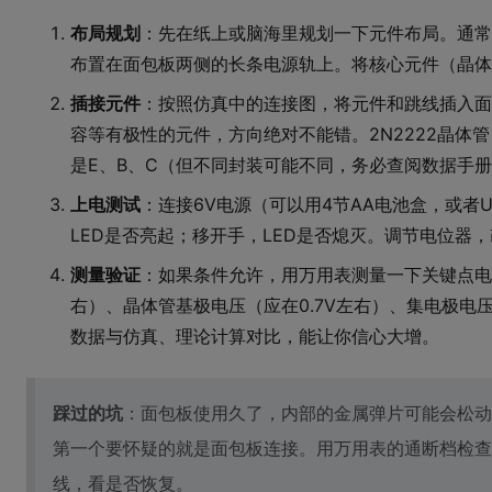
布局规划
：先在纸上或脑海里规划一下元件布局。通常
布置在面包板两侧的长条电源轨上。将核心元件（晶体
插接元件
：按照仿真中的连接图，将元件和跳线插入面
容等有极性的元件，方向绝对不能错。2N2222晶体
是E、B、C（但不同封装可能不同，务必查阅数据手
上电测试
：连接6V电源（可以用4节AA电池盒，或者U
LED是否亮起；移开手，LED是否熄灭。调节电位器
测量验证
：如果条件允许，用万用表测量一下关键点电
右）、晶体管基极电压（应在0.7V左右）、集电极电
数据与仿真、理论计算对比，能让你信心大增。
踩过的坑
：面包板使用久了，内部的金属弹片可能会松动
第一个要怀疑的就是面包板连接。用万用表的通断档检查
线，看是否恢复。