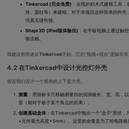
Tinkercad (完全免费)
：在线的积木式建模工具，
块、圆柱等）来建模。对于本项目这种简单的外壳，T
仿真无缝衔接。
Shapr3D (iPad版体验佳)
：在平板电脑上通过触控和A
验流畅。
我建议初学者从
Tinkercad
开始。它的“拖拽+组合”逻辑非
4.2 在Tinkercad中设计光控灯外壳
假设我们设计一个简单的上下盖方壳。
测量
：用游标卡尺精确测量你的洞洞板长、宽、高，以及
置（相对于板子某个角点的距离）。
创建基础盒体
：在Tinkercad中拖出一个“盒子”形状，
+元件最大高度+5mm）。这里的余量是为了给电路