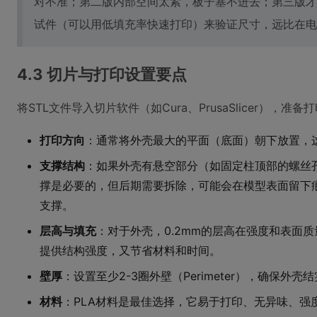
对不准；第二版内部空间太紧，板子塞不进去；第三版才
试件（可以用低填充率快速打印）来验证尺寸，远比在电
4.3 切片与打印设置要点
将STL文件导入切片软件（如Cura、PrusaSlicer），准备
打印方向
：通常将外壳最大的平面（底面）朝下放置，
支撑结构
：如果外壳有悬空部分（如固定柱顶部的螺丝
撑是必要的，但后期需要拆除，可能会在模型表面留下
支撑。
层高与填充
：对于外壳，0.2mm的层高在强度和表面质
提供结构强度，又节省材料和时间。
壁厚
：设置至少2-3圈外壁（Perimeter），确保外壳
材料
：PLA材料是最佳选择，它易于打印、无异味、强