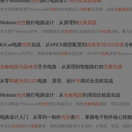
基于Multisim的
光控
路灯电路设计
与仿真实践指南
本文详细阐述基于Multisim的
光控
路灯电路设计
与仿真
全流程，涵盖
光敏电阻
Multisim
光控
路灯电路设计
：
从原理到
仿真实践
本文基于Multisim软件，详细阐述自动
光控
路灯电路的设计
与仿真
流程。重点
KiCad电路
仿真
实战
：
从SPICE模型配置到
晶体管与LED仿真
分
本文以KiCad为平台，系统讲解电路
仿真
实战流程
：
从SPICE
仿真
原理
与
ngsp
光敏电阻与晶体管
开关电路
：
从原理到智能路灯的
完整实践
从零
构建光控LED
电路
：
原理、设计
与
调试全流程实战
Multisim
光控
路灯电路设计
：
从
光敏电阻
到滞回比较器实战
本文详解基于Multisim的
光控
路灯电路设计，聚焦
光敏电阻
建模、滞回比较器
电路设计入门
：
从零到一制作
光控
夜
灯
，掌握电子制作核心技能
本文以
光控
夜
灯
为
实践
载体，系统讲解电路设计全流程
：
从电压、电流、电阻