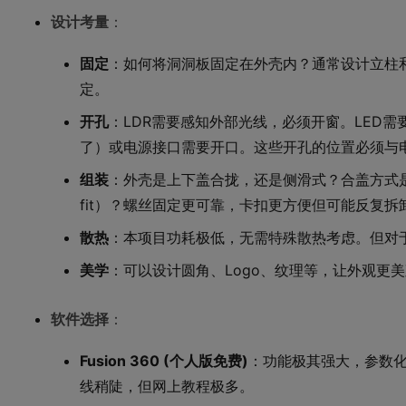
设计考量
：
固定
：如何将洞洞板固定在外壳内？通常设计立柱和
定。
开孔
：LDR需要感知外部光线，必须开窗。LED
了）或电源接口需要开口。这些开孔的位置必须与
组装
：外壳是上下盖合拢，还是侧滑式？合盖方式是
fit）？螺丝固定更可靠，卡扣更方便但可能反复拆
散热
：本项目功耗极低，无需特殊散热考虑。但对
美学
：可以设计圆角、Logo、纹理等，让外观更
软件选择
：
Fusion 360 (个人版免费)
：功能极其强大，参数
线稍陡，但网上教程极多。