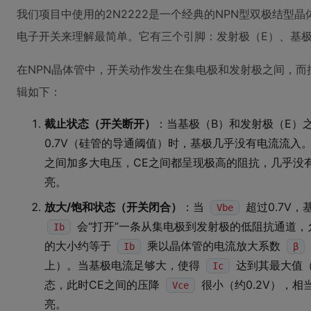
我们项目中使用的2N2222是一个经典的NPN型双极结型
电子开关来理解最简单。它有三个引脚：发射极（E）、基极
在NPN晶体管中，开关动作发生在集电极和发射极之间，而
辑如下：
截止状态（开关断开）
：当基极（B）和发射极（E）
0.7V（硅管的导通阈值）时，基极几乎没有电流流入
之间加多大电压，CE之间都呈现极高的阻抗，几乎没
亮。
放大/饱和状态（开关闭合）
：当
超过0.7V
Vbe
会“打开”一条从集电极到发射极的低阻抗通道
Ib
的大小约等于
乘以晶体管的电流放大系数
Ib
β
上）。当基极电流足够大，使得
达到其最大值
Ic
态，此时CE之间的压降
很小（约0.2V），相
Vce
亮。