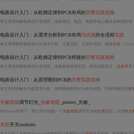
电路设计入门
：
从欧姆定律到PCB布局的
完整实践指南
电路设计入门
：
从需求分析到PCB布局
与仿真
的全流程
实践
本文系统阐述电路设计从需求分析、方案选型、元器件选型、电路
仿真
（LTspice）、原理图绘
电路设计入门
：
从欧姆定律到PCB焊接的
完整实践指南
本文系统讲解电路设计全流程，涵盖欧姆定律应用、电容滤波设计、
晶体管
开关计算、
电路设计入门
：
从原理图到PCB的
完整实践指南
本文系统讲解从功能需求分析、原理图绘制到PCB布局布线、打样焊接的
完整
光敏电阻
调节灯光_
光敏电阻
_protues_光敏_
在Protues环境下，我们可以创建一个
光敏电阻
调节灯光的
仿真
项目，以理解
光
光控
开关multisim
本文介绍了如何在Multisim软件中设计和模拟一个
光控
开关电路。首先阐述了