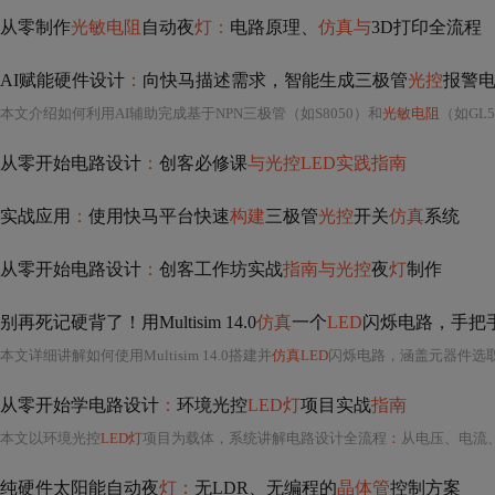
从零制作
光敏电阻
自动夜
灯：
电路原理、
仿真与
3D打印全流程
AI赋能硬件设计
：
向快马描述需求，智能生成三极管
光控
报警
本文介绍如何利用AI辅助完成基于NPN三极管（如S8050）和
光敏电阻
（如GL5
从零开始电路设计
：
创客必修课
与光控LED实践指南
实战应用
：
使用快马平台快速
构建
三极管
光控
开关
仿真
系统
从零开始电路设计
：
创客工作坊实战
指南与光控
夜
灯
制作
别再死记硬背了！用Multisim 14.0
仿真
一个
LED
闪烁电路，手把
本文详细讲解如何使用Multisim 14.0搭建并
仿真LED
闪烁电路，涵盖元器件选取（
从零开始学电路设计
：
环境光控
LED灯
项目实战
指南
本文以环境光控
LED灯
项目为载体，系统讲解电路设计全流程
：
从电压、电流
纯硬件太阳能自动夜
灯：
无LDR、无编程的
晶体管
控制方案