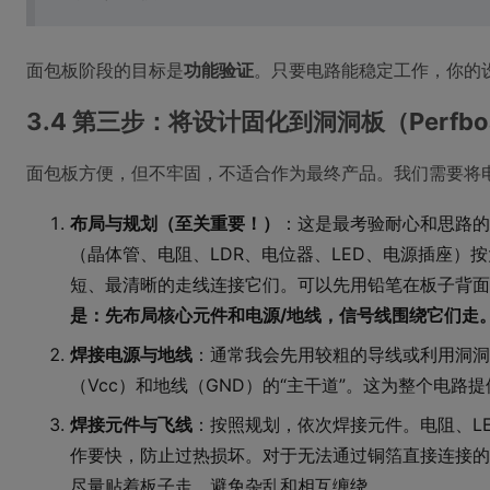
面包板阶段的目标是
功能验证
。只要电路能稳定工作，你的
3.4 第三步：将设计固化到洞洞板（Perfbo
面包板方便，但不牢固，不适合作为最终产品。我们需要将电
布局与规划（至关重要！）
：这是最考验耐心和思路的
（晶体管、电阻、LDR、电位器、LED、电源插座）
短、最清晰的走线连接它们。可以先用铅笔在板子背面
是：先布局核心元件和电源/地线，信号线围绕它们走
焊接电源与地线
：通常我会先用较粗的导线或利用洞洞
（Vcc）和地线（GND）的“主干道”。这为整个电路
焊接元件与飞线
：按照规划，依次焊接元件。电阻、L
作要快，防止过热损坏。对于无法通过铜箔直接连接的
尽量贴着板子走，避免杂乱和相互缠绕。