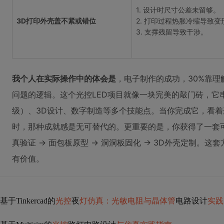
1. 设计时尺寸公差未留够。
3D打印外壳盖不紧或错位
2. 打印过程热胀冷缩导致变
3. 支撑残留导致干涉。
我个人在实际操作中的体会是
，电子制作的成功，30%靠理
问题的逻辑。这个光控LED项目就像一块完美的敲门砖，它
级）、3D设计、数字制造等多个技能点。当你完成它，看
时，那种成就感是无可替代的。更重要的是，你获得了一套可
真验证 -> 面包板原型 -> 洞洞板固化 -> 3D外壳定制
有价值。
基于Tinkercad的
光控
夜
灯仿真：光敏电阻与晶体管
电路设计
实践