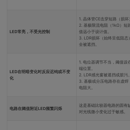
1. 晶体管CE击穿短路（损
2. 基极限流电阻（1kΩ）短
LED常亮，不受光控制
值远小于设计值。
3. LDR损坏（始终呈低阻
全被遮挡。
1. 电位器调节不当，阈值设
端位置。
LED在明暗变化时反应迟钝或不变
2. LDR感光窗被遮挡或脏污
化
3. 基极或分压电路存在虚焊
电阻大。
这是基础比较器电路的固有
电路在阈值附近LED频繁闪烁
对光线微小变化过于敏感。