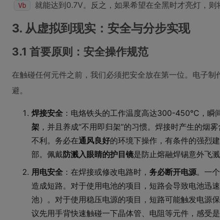
就能达到0.7V。反之，如果希望在全黑时才亮灯，则
Vb
3. 从虚拟到现实：安全与分步实现
3.1 首要原则：安全操作规范
在触碰任何元件之前，我们必须把安全放在第一位。电子制
避。
焊接安全
：电烙铁头的工作温度高达300-450°C，
架
，并且养成“不用即归架”的习惯。焊接时产生的烟
不利。务必在
通风良好
的环境下操作，有条件的强烈建
部。佩戴
防溅入眼睛的护目镜
是防止熔融焊锡意外飞溅
用电安全
：在焊接或修改电路时，
务必断开电源
。一个
造成短路。对于使用电池的项目，短路会导致电池迅速
池）。对于使用稳压电源的项目，短路可能触发电源保
议先用手背快速触碰一下晶体管、电阻等元件，感受是