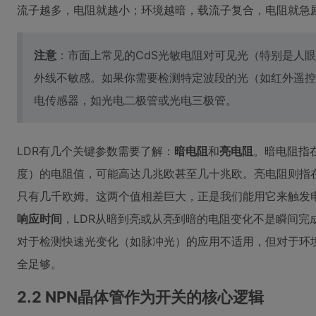
流子越多，电阻就越小；环境越暗，载流子复合，电阻就急
注意
：市面上常见的CdS光敏电阻对可见光（特别是人
外线不敏感。如果你需要检测特定波段的光（如红外遥控
电传感器，如光电二极管或光电三极管。
LDR有几个关键参数需要了解：
暗电阻
和
亮电阻
。暗电阻指在
度）的电阻值，可能高达几兆欧甚至几十兆欧。亮电阻则指在特
只有几千欧姆。这两个值相差巨大，正是我们能用它来触发
响应时间
，LDR从暗到亮或从亮到暗的电阻变化不是瞬间完
对于检测快速光变化（如脉冲光）的应用不适用，但对于环
全足够。
2.2 NPN晶体管作为开关的核心逻辑