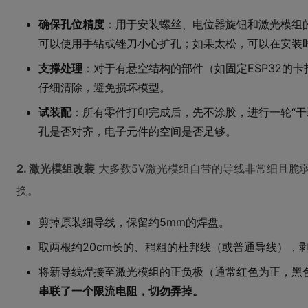
确保孔位精度
：用于安装螺丝、电位器旋钮和激光模组
可以使用手钻或锉刀小心扩孔；如果太松，可以在安装
支撑处理
：对于有悬空结构的部件（如固定ESP32的
仔细清除，避免损坏模型。
试装配
：所有零件打印完成后，先不涂胶，进行一轮“干
孔是否对齐，电子元件的空间是否足够。
2. 激光模组改装
大多数5V激光模组自带的导线非常细且脆
换。
剪掉原装细导线，保留约5mm的焊盘。
取两根约20cm长的、稍粗的杜邦线（或普通导线），
将新导线焊接至激光模组的正负极（通常红色为正，黑色为负
串联了一个限流电阻，切勿弄掉。