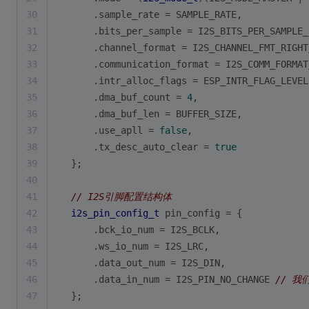
30
    .sample_rate = SAMPLE_RATE,
31
    .bits_per_sample = I2S_BITS_PER_SAMPLE_
32
    .channel_format = I2S_CHANNEL_FMT_RIGHT
33
    .communication_format = I2S_COMM_FORMAT
34
    .intr_alloc_flags = ESP_INTR_FLAG_LEVEL
35
    .dma_buf_count = 
4
,
36
    .dma_buf_len = BUFFER_SIZE,
37
    .use_apll = 
false
,
38
    .tx_desc_auto_clear = 
true
39
};
40
41
// I2S引脚配置结构体
42
i2s_pin_config_t
 pin_config = {
43
    .bck_io_num = I2S_BCLK,
44
    .ws_io_num = I2S_LRC,
45
    .data_out_num = I2S_DIN,
46
    .data_in_num = I2S_PIN_NO_CHANGE 
// 
47
};