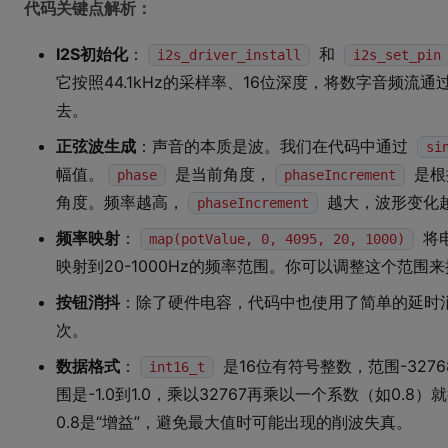
代码关键点解析：
I2S初始化
：
和
i2s_driver_install
i2s_set_pin
它按照44.1kHz的采样率、16位深度，将数字音频流通过
去。
正弦波生成
：声音的本质是波。我们在代码中通过
si
幅值。
是当前角度，
是根
phase
phaseIncrement
角度。频率越高，
越大，波形变化
phaseIncrement
频率映射
：
将电
map(potValue, 0, 4095, 20, 1000)
映射到20-1000Hz的频率范围。你可以调整这个范围
按钮消抖
：除了硬件电容，代码中也使用了简单的延时
次。
数据格式
：
是16位有符号整数，范围-3276
int16_t
围是-1.0到1.0，乘以32767再乘以一个系数（如0.8
0.8是“增益”，避免最大值时可能出现的削波失真。