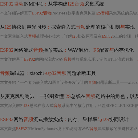
ESP32驱动
INMP441
：
从零构建
I2S音频
采集系统
本文详细讲解基于
ESP32驱动
INMP441数字麦克风构建
I2S音频
采集系统的关键
从
I2S
协议到声光同步
：
探索嵌入式
音频
处理的核心机制
与
实现
本文聚焦嵌入式
音频
处理核心技术，详解
I2S
协议原理及在
ESP32
S上的实现，结
ESP32
网络流式
音频
播放实战
：
WAV解析、
I²S
配置
与
内存优化
本文详解基于
ESP32
的网络流式WAV
音频
播放系统实现，涵盖HTTP流式解析、
音频
调试器
：
xiaozhi-
esp32音频
问题诊断工具
本文介绍了一个专为嵌入式AI语音设备开发设计的
音频
问题诊断工具——xiaozh
从麦克风到喇叭
：
一张图看懂
I2S
总线在
音频
链路中的角色，以
本文深入解析
I2S
总线在嵌入式
音频
系统中的核心作用，涵盖SD/BCLK/LRC
ESP32
网络
音频
流式播放实战
：
内存、采样率
与I2S
协同设计
本文聚焦
ESP32
在MicroPython环境下实现网络WAV
音频
流式播放的关键技术路径，涵盖uRequest轻量HT