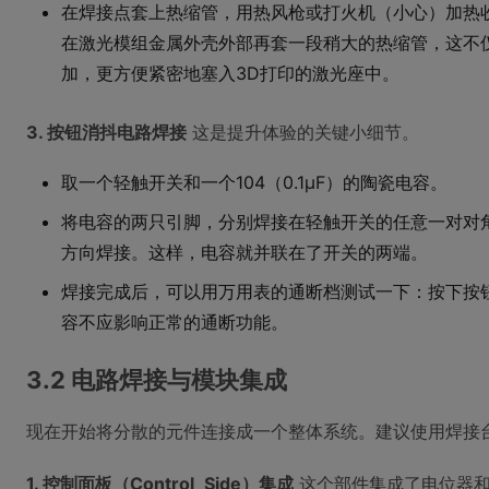
在焊接点套上热缩管，用热风枪或打火机（小心）加热
在激光模组金属外壳外部再套一段稍大的热缩管，这不
加，更方便紧密地塞入3D打印的激光座中。
3. 按钮消抖电路焊接
这是提升体验的关键小细节。
取一个轻触开关和一个104（0.1μF）的陶瓷电容。
将电容的两只引脚，分别焊接在轻触开关的任意一对对
方向焊接。这样，电容就并联在了开关的两端。
焊接完成后，可以用万用表的通断档测试一下：按下按
容不应影响正常的通断功能。
3.2 电路焊接与模块集成
现在开始将分散的元件连接成一个整体系统。建议使用焊接
1. 控制面板（Control_Side）集成
这个部件集成了电位器和