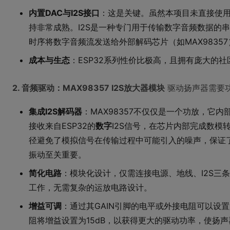
内置DAC与I2S接口
：这是关键。虽然本项目未直接使用内
持非常成熟。I2S是一种专门用于传输数字音频数据的
时序将数字音频流发送给外部解码芯片（如MAX9835
成本与生态
：ESP32系列性价比极高，且拥有庞大的
2. 音频驱动：MAX98357 I2S放大器模块
驱动扬声器需要
集成I2S解码器
：MAX98357不仅仅是一个功放，它内
接收来自ESP32的
数字
I2S信号，在芯片内部完成数模转
径避免了模拟信号在传输过程中可能引入的噪声，保证
振动至关重要。
简化电路
：模块化设计，仅需连接电源、地线、I2S三条数据
工作，无需复杂的运放电路设计。
增益可调
：通过其GAIN引脚的电平或外接电阻可以设置
阻将增益设置为15dB，以获得更大的驱动功率，使扬