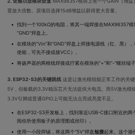
2. 音频功放模块设置
MAX98357模块上有一个GAIN（
置放大倍数。原项目选择15dB增益以获得更大音量。
找到一个100kΩ的电阻，将其一端焊接在MAX98357
“GND”焊盘上。
在模块的“Vin”和“GND”焊盘上焊接电源线（红、黑）
使能，可先不接或接VCC）。
将扬声器的两根线焊接或拧紧在模块的“+”和“-”螺丝端
3. ESP32-S3的关键跳线
这是让激光模组能正常工作的关键一
5V，但板载的3.3V稳压芯片无法提供大电流。而5V激光模
3.3V引脚或普通GPIO上可能无法点亮或亮度不足。
在ESP32-S3开发板上，找到靠近USB-C接口附近的
阅你所使用板子的原理图或丝印）。
使用一小段焊锡，将这两个“5V”焊盘
短接
起来。这个操