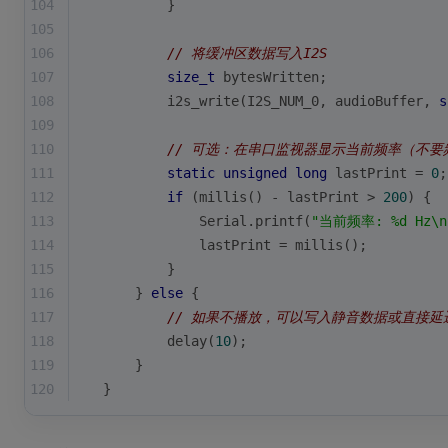
104
        }
105
106
// 将缓冲区数据写入I2S
107
size_t
 bytesWritten;
108
i2s_write
(I2S_NUM_0, audioBuffer, 
s
109
110
// 可选：在串口监视器显示当前频率（不
111
static
unsigned
long
 lastPrint = 
0
;
112
if
 (
millis
() - lastPrint > 
200
) {
113
            Serial.
printf
(
"当前频率: %d Hz\n
114
            lastPrint = 
millis
();
115
        }
116
    } 
else
 {
117
// 如果不播放，可以写入静音数据或直接延
118
delay
(
10
);
119
    }
120
}