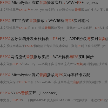
ESP32
MicroPython流式
音频
播放实战
：
WAV+
I²S
+urequests
本文详解基于
ESP32与
MicroPython实现HTTP流式WAV
音频
播放的技术方案，聚焦
ESP32
HTTP流式
音频
播放
：
WAV解析
与I2S
实时输出
本文详解基于
ESP32
的HTTP流式
音频
播放系统，聚焦WAV格式解析、
I2S
实时输出及资源受限下的
ESP32
蓝牙音箱开发全栈解析
：I²S
时序、A2DP协议
与
实时
音频
本文系统阐述基于
ESP32
构建蓝牙音箱的技术全貌，聚焦
I²S
时序精准配置（Philips/MSB模式）、A
ESP32
网络流式
音频
播放实战
：
WAV解析
与I2S
实时同步
本文详解
ESP32
在MicroPython环境下实现网络流式WAV
音频
实时播放的技术路径，涵盖WAV
ESP32
MicroPython流式
音频
播放
与I²S
采样率精准匹配
本文深入探讨
ESP32
平台下MicroPython实现网络流式
音频
播放的关键技术，重
ESP32
S3
I2S音频
回环（Loopback）
本文基于
ESP32
S3，利用INMP441麦克风和MAX98357功放模块，通过双
I2S
控