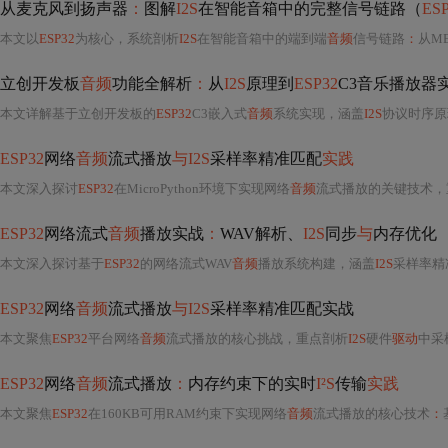
从麦克风到扬声器
：
图解
I2S
在智能音箱中的完整信号链路（
ES
本文以
ESP32
为核心，系统剖析
I2S
在智能音箱中的端到端
音频
信号链路
：
从M
立创开发板
音频
功能全解析
：
从
I2S
原理到
ESP32
C3音乐播放器
本文详解基于立创开发板的
ESP32
C3嵌入式
音频
系统实现，涵盖
I2S
协议时序原理（BC
ESP32
网络
音频
流式播放
与I2S
采样率精准匹配
实践
本文深入探讨
ESP32
在MicroPython环境下实现网络
音频
流式播放的关键技术，重点解
ESP32
网络流式
音频
播放实战
：
WAV解析、
I2S
同步
与
内存优化
本文深入探讨基于
ESP32
的网络流式WAV
音频
播放系统构建，涵盖
I2S
采样率精
ESP32
网络
音频
流式播放
与I2S
采样率精准匹配实战
本文聚焦
ESP32
平台网络
音频
流式播放的核心挑战，重点剖析
I2S
硬件
驱动
中采样
ESP32
网络
音频
流式播放
：
内存约束下的实时
I²S
传输
实践
本文聚焦
ESP32
在160KB可用RAM约束下实现网络
音频
流式播放的核心技术
：
基