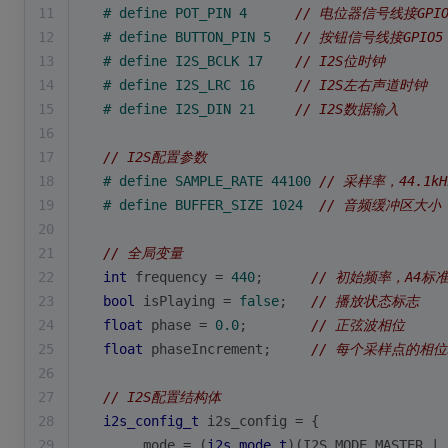
11
# 
define
 POT_PIN 4      
// 电位器信号线接GPIO
12
# 
define
 BUTTON_PIN 5   
// 按钮信号线接GPIO5
13
# 
define
 I2S_BCLK 17    
// I2S位时钟
14
# 
define
 I2S_LRC 16     
// I2S左右声道时钟
15
# 
define
 I2S_DIN 21     
// I2S数据输入
16
17
// I2S配置参数
18
# 
define
 SAMPLE_RATE 44100 
// 采样率，44.1
19
# 
define
 BUFFER_SIZE 1024  
// 音频缓冲区大小
20
21
// 全局变量
22
int
 frequency = 
440
;      
// 初始频率，A4标
23
bool
 isPlaying = 
false
;   
// 播放状态标志
24
float
 phase = 
0.0
;        
// 正弦波相位
25
float
 phaseIncrement;     
// 每个采样点的相
26
27
// I2S配置结构体
28
i2s_config_t
 i2s_config = {
29
    .mode = (
i2s_mode_t
)(I2S_MODE_MASTER | 