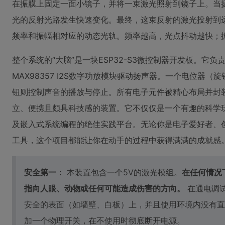
在振膜上固定一面小镜子，并将一束激光照射到镜子上。当
光的反射光路发生快速变化。最终，这束反射的激光投射到
频率和振幅相对应的动态光轨。频率越高，光点抖动越快；
整个系统的“大脑”是一块ESP32-S3微控制器开发板。它
MAX98357 I2S数字功放模块驱动扬声器。一个电位器
钮则控制声音的播放与停止。所有电子元件被精心布局并封
立、便携且颇具科技感的装置。它不仅仅是一个有趣的科学
及嵌入式系统编程的绝佳实践平台。无论你是电子爱好者、
工具，这个项目都能让你在动手的过程中获得满满的成就感
安全第一：
本装置包含一个5V的激光模组。
在任何情况
指向人眼、动物或任何可能造成伤害的方向。
在通电调
安全的表面（如墙壁、白板）上，并且使用环境内没有直
加一个物理开关，在不使用时彻底断开电源。