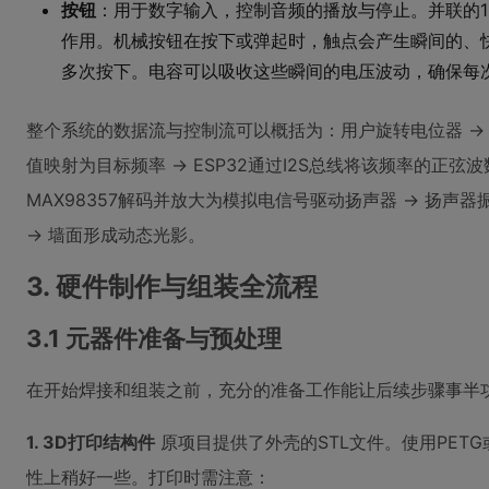
按钮
：用于数字输入，控制音频的播放与停止。并联的104
作用。机械按钮在按下或弹起时，触点会产生瞬间的、
多次按下。电容可以吸收这些瞬间的电压波动，确保每
整个系统的数据流与控制流可以概括为：用户旋转电位器 -> ES
值映射为目标频率 -> ESP32通过I2S总线将该频率的正弦波数
MAX98357解码并放大为模拟电信号驱动扬声器 -> 扬声器
-> 墙面形成动态光影。
3. 硬件制作与组装全流程
3.1 元器件准备与预处理
在开始焊接和组装之前，充分的准备工作能让后续步骤事半
1. 3D打印结构件
原项目提供了外壳的STL文件。使用PETG
性上稍好一些。打印时需注意：