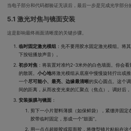
当电子部分和代码都验证无误后，最后一步是完成光学部分
5.1 激光对焦与镜面安装
这是影响最终画面清晰度的关键步骤。
临时固定激光模组
：先不要用胶水固定激光模组。将其
下按钮播放声音）。
初步对焦
：将装置对准约2-3米外的白色墙面。你会
的散斑。
小心地
将激光模组从底座中慢慢旋转拧出或推
一个
尽可能小、最亮、边缘最清晰
的实心圆点。这个调
间的距离，从而改变光束的汇聚点（焦点）。调好后，
安装振膜与镜面
：
剪下一小片塑料薄膜（如保鲜袋），紧绷并固定
胶带临时固定，形成一个“鼓面”。
用一点点超能胶或双面胶，将微型镜片粘贴在这个