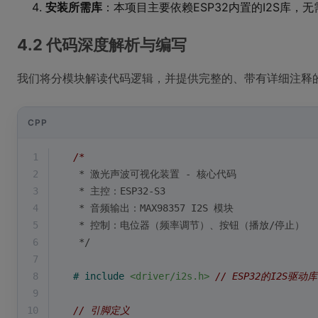
安装所需库
：本项目主要依赖ESP32内置的I2S库，
4.2 代码深度解析与编写
我们将分模块解读代码逻辑，并提供完整的、带有详细注释
CPP
1
/*
2
 * 激光声波可视化装置 - 核心代码
3
 * 主控：ESP32-S3
4
 * 音频输出：MAX98357 I2S 模块
5
 * 控制：电位器（频率调节）、按钮（播放/停止）
6
 */
7
8
# 
include
<driver/i2s.h>
// ESP32的I2S驱动库
9
10
// 引脚定义