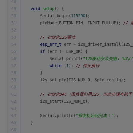
48
49
void
setup
()
{
50
    Serial.
begin
(
115200
);
51
pinMode
(BUTTON_PIN, INPUT_PULLUP); 
//
52
53
// 初始化I2S驱动
54
esp_err_t
 err = 
i2s_driver_install
(I2S_
55
if
 (err != ESP_OK) {
56
        Serial.
printf
(
"I2S驱动安装失败: %d\n
57
while
 (
1
); 
// 停止执行
58
    }
59
i2s_set_pin
(I2S_NUM_0, &pin_config);
60
61
// 初始化DAC（虽然我们用I2S，但此步骤有助
62
i2s_start
(I2S_NUM_0);
63
64
    Serial.
println
(
"系统初始化完成！"
);
65
}
66