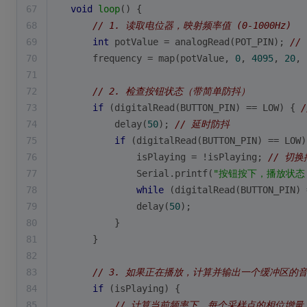
67
void
loop
()
{
68
// 1. 读取电位器，映射频率值 (0-1000Hz)
69
int
 potValue = 
analogRead
(POT_PIN); 
//
70
    frequency = 
map
(potValue, 
0
, 
4095
, 
20
, 
71
72
// 2. 检查按钮状态（带简单防抖）
73
if
 (
digitalRead
(BUTTON_PIN) == LOW) { 
74
delay
(
50
); 
// 延时防抖
75
if
 (
digitalRead
(BUTTON_PIN) == LOW)
76
            isPlaying = !isPlaying; 
// 切
77
            Serial.
printf
(
"按钮按下，播放状态: %
78
while
 (
digitalRead
(BUTTON_PIN) 
79
delay
(
50
);
80
        }
81
    }
82
83
// 3. 如果正在播放，计算并输出一个缓冲区的
84
if
 (isPlaying) {
85
// 计算当前频率下，每个采样点的相位增量