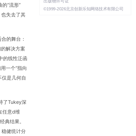
出版物许可证
的“流形”
©1999-2026北京创新乐知网络技术有限公司
，也失去了其
适合的舞台：
们的解决方案
间中的线性泛函
们用一个“指向
不仅是几何自
了Tukey深
在任意d维
经典结果。
、稳健统计分