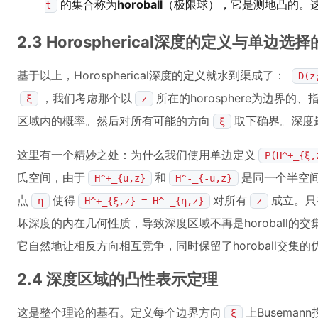
的集合称为
horoball
（极限球），它是测地凸的。这
t
2.3 Horospherical深度的定义与单边选
基于以上，Horospherical深度的定义就水到渠成了：
D(z
，我们考虑那个以
所在的horosphere为边界的、
ξ
z
区域内的概率。然后对所有可能的方向
取下确界。深度
ξ
这里有一个精妙之处：为什么我们使用单边定义
P(H^+_{ξ,
氏空间，由于
和
是同一个半空
H^+_{u,z}
H^-_{-u,z}
点
使得
对所有
成立。只
η
H^+_{ξ,z} = H^-_{η,z}
z
坏深度的内在几何性质，导致深度区域不再是horoball
它自然地让相反方向相互竞争，同时保留了horoball交
2.4 深度区域的凸性表示定理
这是整个理论的基石。定义每个边界方向
上Busema
ξ