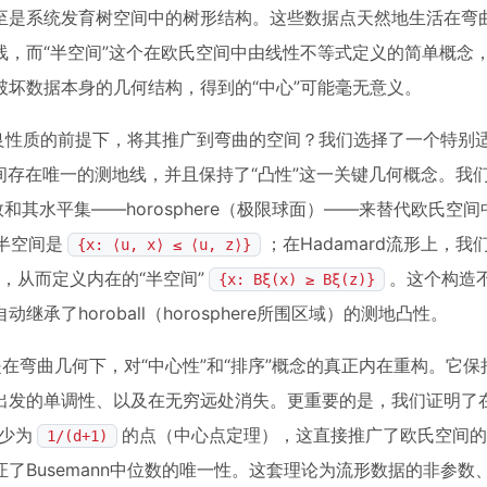
是系统发育树空间中的树形结构。这些数据点天然地生活在弯曲
，而“半空间”这个在欧氏空间中由线性不等式定义的简单概念
坏数据本身的几何结构，得到的“中心”可能毫无意义。
优良性质的前提下，将其推广到弯曲的空间？我们选择了一个特别
点间存在唯一的测地线，并且保持了“凸性”这一关键几何概念。我
函数和其水平集——horosphere（极限球面）——来替代欧氏空
半空间是
；在Hadamard流形上，我
{x: ⟨u, x⟩ ≤ ⟨u, z⟩}
，从而定义内在的“半空间”
。这个构造
{x: Bξ(x) ≥ Bξ(z)}
了horoball（horosphere所围区域）的测地凸性。
它是在弯曲几何下，对“中心性”和“排序”概念的真正内在重构。它保持
出发的单调性、以及在无穷远处消失。更重要的是，我们证明了
至少为
的点（中心点定理），这直接推广了欧氏空间的
1/(d+1)
了Busemann中位数的唯一性。这套理论为流形数据的非参数