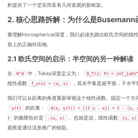
析提供了一个坚实而富有几何直观的新框架。
2. 核心思路拆解：为什么是Busemann函
要理解Horospherical深度，我们必须先跳出欧氏空间
形上的正确对应物。
2.1 欧氏空间的启示：半空间的另一种解读
在
中，Tukey深度定义为：
R^d
D_T(z; P) = inf_{u∈S
线性函数
，其水平集是超平面，子水平
f_u(x) = ⟨u, x⟩
我们可以从距离的角度重新审视这个线性函数。固定一个方
的距离：
γ(t)
d(x, γ(t)) = ||t u - x|| = t - ⟨u,
的极限恰好是
。也就是说，线性函数
t
-⟨u, x⟩
⟨u, x⟩
观察是通往流形推广的钥匙。