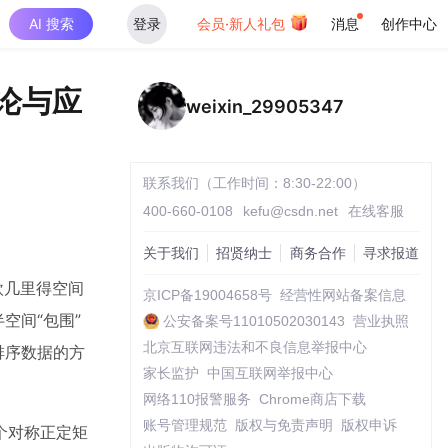
AI 搜索
登录
会员·新人礼包
消息
创作中心
理论与应
weixin_29905347
联系我们（工作时间：8:30-22:00）
400-660-0108
kefu@csdn.net
在线客服
关于我们
招贤纳士
商务合作
寻求报道
欧几里得空间
京ICP备19004658号
经营性网站备案信息
空间“包围”
公安备案号11010502030143
营业执照
北京互联网违法和不良信息举报中心
排序数据的方
家长监护
中国互联网举报中心
。
网络110报警服务
Chrome商店下载
账号管理规范
版权与免责声明
版权申诉
个对称正定矩