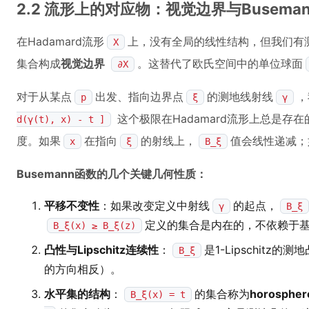
2.2 流形上的对应物：视觉边界与Busema
在Hadamard流形
上，没有全局的线性结构，但我们有测
X
集合构成
视觉边界
。这替代了欧氏空间中的单位球面
∂X
对于从某点
出发、指向边界点
的测地线射线
，
p
ξ
γ
这个极限在Hadamard流形上总是存
d(γ(t), x) - t ]
度。如果
在指向
的射线上，
值会线性递减；
x
ξ
B_ξ
Busemann函数的几个关键几何性质：
平移不变性
：如果改变定义中射线
的起点，
γ
B_ξ
定义的集合是内在的，不依赖于
B_ξ(x) ≥ B_ξ(z)
凸性与Lipschitz连续性
：
是1-Lipschit
B_ξ
的方向相反）。
水平集的结构
：
的集合称为
horospher
B_ξ(x) = t