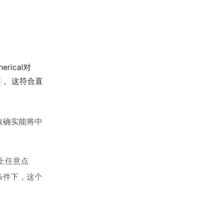
rical对
。这符合直
数确实能将中
上任意点
条件下，这个