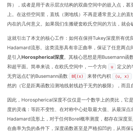
阵），或者是用于表示层次结构的双曲空间中的嵌入点，甚至
上。在这些空间里，直线（测地线）不再是通常意义上的直线
内在的几何意义。如果我们生搬硬套欧氏空间的方法，就会破
这就引出了本文的核心工作：如何在保持Tukey深度所有
Hadamard流形。这类流形具有非正曲率，保证了任意两
是引入
Horospherical深度
。其核心思想是用Busemann
和超平面。简单来说，在欧氏空间中，一个方向
定义的
u
无穷远点ξ”的Busemann函数
来替代内积
Bξ(x)
⟨u, x⟩
然的（它是距离函数沿测地线射线趋于无穷的极限），而且自动继承
因此，Horospherical深度不仅仅是一个数学上的类比，
度的灵魂：等距不变性、在对称中心处取最大值、从最深点
Hadamard流形上，对于任何Borel概率测度，都存在深度
在曲率为负的条件下，深度函数甚至是严格拟凹的，从而保证