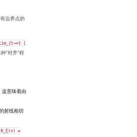
所有边界点的
lim_{t→∞} [
种“对齐”程
。这意味着由
的射线相切
B_ξ(x) ≤