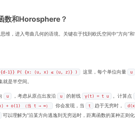
数和Horosphere？
的线性思维，进入弯曲几何的语境。关键在于找到欧氏空间中“方向”和
这里，每个单位向量
^{d-1}} P( {x: ⟨u, x⟩ ≤ ⟨u, z⟩} )
u
集就是半空间。
向
，考虑从原点出发沿
的射线
。计算点
u
u
γ(t) = t u
你会发现，当
趋于无穷时，
 x⟩ + o(1) （当 t → ∞）
t
d(x
可以理解为“沿某方向逃逸到无穷远时，距离函数的某种正则化