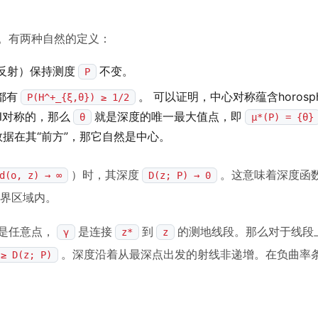
”。有两种自然的定义：
反射）保持测度
不变。
P
都有
。 可以证明，中心对称蕴含horosphe
P(H^+_{ξ,θ}) ≥ 1/2
ical对称的，那么
就是深度的唯一最大值点，即
θ
µ*(P) = {θ}
数据在其“前方”，那它自然是中心。
）时，其深度
。这意味着深度函
d(o, z) → ∞
D(z; P) → 0
界区域内。
是任意点，
是连接
到
的测地线段。那么对于线段
γ
z*
z
。深度沿着从最深点出发的射线非递增。在负曲率
 ≥ D(z; P)