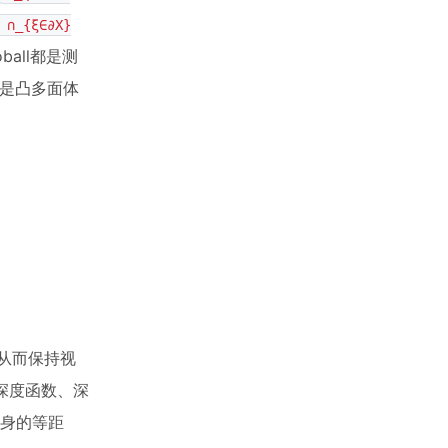
 ∩_{ξ∈∂X}
ball都是测
中是凸多面体
。
从而保持视
深度函数、深
身的等距