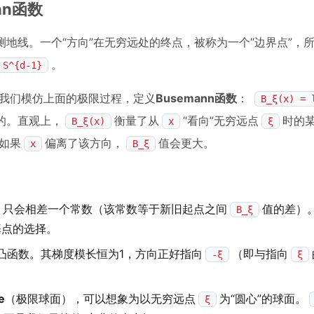
nn函数
地线。一个“方向”在无穷远处的终点，被称为一个“边界点”，
。
S^{d-1}
我们模仿上面的极限过程，定义
Busemann函数
：
B_ξ(x) = 
在的。直观上，
衡量了从
“看向”无穷远点
时的某
B_ξ(x)
x
ξ
如果
偏离了该方向，
值会更大。
x
B_ξ
只会相差一个常数（该常数等于新旧起点之间
值的差）
B_ξ
基点的选择。
z的测地凸函数。其梯度模长恒为1，方向正好指向
（即与指向
-ξ
ξ
e
（极限球面），可以想象为以无穷远点
为“圆心”的球面。
ξ