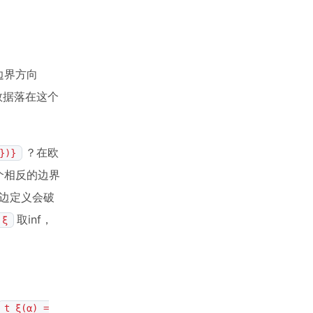
边界方向
数据落在这个
？在欧
})}
个相反的边界
边定义会破
取inf，
ξ
t_ξ(α) =