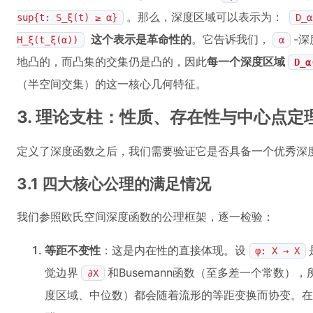
。那么，深度区域可以表示为：
sup{t: S_ξ(t) ≥ α}
D_α
这个表示是革命性的
。它告诉我们，
-深
H_ξ(t_ξ(α))
α
地凸的，而凸集的交集仍是凸的，因此
每一个深度区域
D_α
（半空间交集）的这一核心几何特征。
3. 理论支柱：性质、存在性与中心点定
定义了深度函数之后，我们需要验证它是否具备一个优秀深
3.1 四大核心公理的满足情况
我们参照欧氏空间深度函数的公理框架，逐一检验：
等距不变性
：这是内在性的直接体现。设
φ: X → X
觉边界
和Busemann函数（至多差一个常数），
∂X
度区域、中位数）都会随着流形的等距变换而协变。在