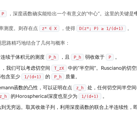
，深度函数确实能给出一个有意义的“中心”。这里的关键是
P
l概率测度。则存在点
，使得
。
z* ∈ X
D(z*; P) ≥ 1/(d+1)
证明思路精巧地结合了几何与概率：
对连续于体积元的测度
，且
弱收敛于
。
P_h
P_h
P
，我们可以考虑切空间
中的“半空间”。Rusciano的
T_zX
都包含至少
的
质量。
1/(d+1)
P_h
emann函数的凸性，可以证明在点
处，任何切空间半空间
z_h
的Horospherical深度也至少为
。
z_h
1/(d+1)
逸到无穷远。取其收敛子列，利用深度函数的联合上半连续性，