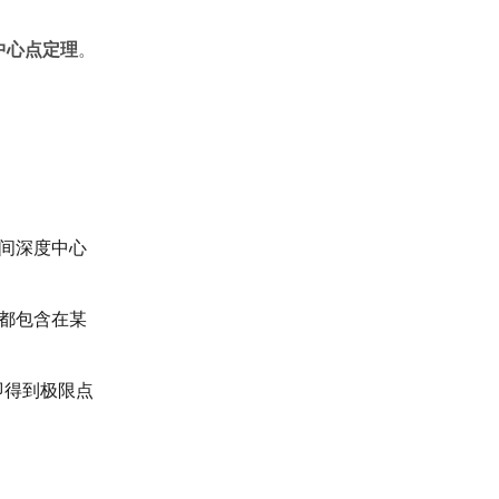
中心点定理
。
切空间深度中心
都包含在某
即得到极限点