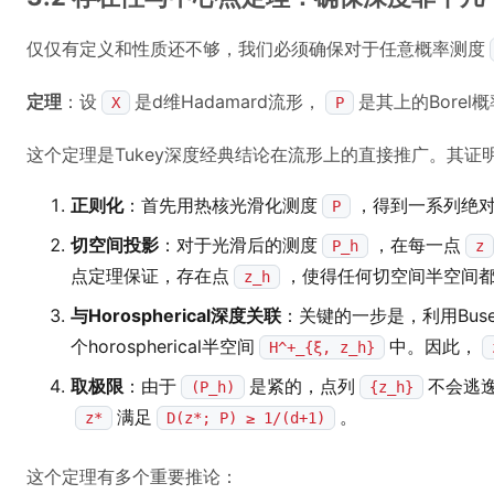
仅仅有定义和性质还不够，我们必须确保对于任意概率测度
定理
：设
是d维Hadamard流形，
是其上的Bore
X
P
这个定理是Tukey深度经典结论在流形上的直接推广。其
正则化
：首先用热核光滑化测度
，得到一系列绝
P
切空间投影
：对于光滑后的测度
，在每一点
P_h
z
点定理保证，存在点
，使得任何切空间半空间
z_h
与Horospherical深度关联
：关键的一步是，利用Bus
个horospherical半空间
中。因此，
H^+_{ξ, z_h}
取极限
：由于
是紧的，点列
不会逃
(P_h)
{z_h}
满足
。
z*
D(z*; P) ≥ 1/(d+1)
这个定理有多个重要推论：