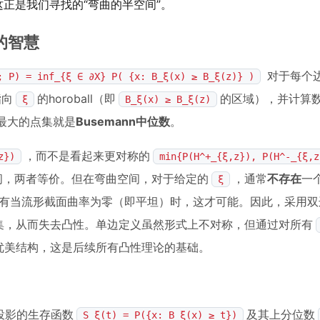
正是我们寻找的“弯曲的半空间”。
择的智慧
对于每个
; P) = inf_{ξ ∈ ∂X} P( {x: B_ξ(x) ≥ B_ξ(z)} )
指向
的horoball（即
的区域），并计算
ξ
B_ξ(x) ≥ B_ξ(z)
最大的点集就是
Busemann中位数
。
，而不是看起来更对称的
z})
min{P(H^+_{ξ,z}), P(H^-_{ξ,z
间，两者等价。但在弯曲空间，对于给定的
，通常
不存在
一
ξ
有当流形截面曲率为零（即平坦）时，这才可能。因此，采用双
的交集，从而失去凸性。单边定义虽然形式上不对称，但通过对所有
集的优美结构，这是后续所有凸性理论的基础。
nn投影的生存函数
及其上分位数
S_ξ(t) = P({x: B_ξ(x) ≥ t})