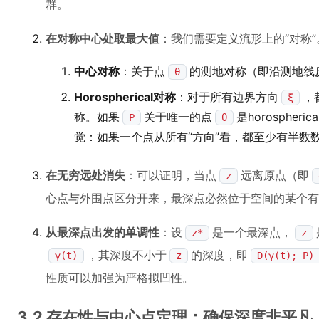
群。
在对称中心处取最大值
：我们需要定义流形上的“对称
中心对称
：关于点
的测地对称（即沿测地线
θ
Horospherical对称
：对于所有边界方向
，
ξ
称。如果
关于唯一的点
是horospher
P
θ
觉：如果一个点从所有“方向”看，都至少有半数
在无穷远处消失
：可以证明，当点
远离原点（即
z
心点与外围点区分开来，最深点必然位于空间的某个有
从最深点出发的单调性
：设
是一个最深点，
z*
z
，其深度不小于
的深度，即
γ(t)
z
D(γ(t); P)
性质可以加强为严格拟凹性。
3.2 存在性与中心点定理：确保深度非平凡