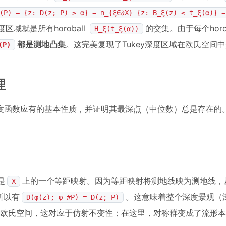
(P) = {z: D(z; P) ≥ α} = ∩_{ξ∈∂X} {z: B_ξ(z) ≤ t_ξ(α)} =
度区域就是所有horoball
的交集。由于每个horo
H_ξ(t_ξ(α))
都是测地凸集
。这完美复现了Tukey深度区域在欧氏空间
(P)
理
度函数应有的基本性质，并证明其最深点（中位数）总是存在的
是
上的一个等距映射。因为等距映射将测地线映为测地线，
X
所以有
。这意味着整个深度景观（
D(φ(z); φ_#P) = D(z; P)
欧氏空间，这对应于仿射不变性；在这里，对称群变成了流形本