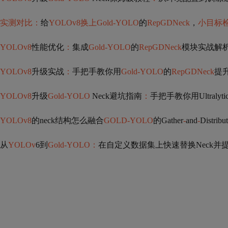
实测对比：
给
YOLOv8换上Gold-YOLO
的
RepGDNeck
，
小目标
YOLOv8
性能优化
：
集成
Gold-YOLO
的
RepGDNeck
模块实战解
YOLOv8
升级实战
：
手把手教你用
Gold-YOLO
的
RepGDNeck
提
YOLOv8
升级
Gold-YOLO
Neck避坑指南
：
手把手教你用Ultralyti
YOLOv8
的neck结构怎么融合
GOLD-YOLO
的Gather
-
and
-
Distrib
从
YOLOv
6到
Gold-YOLO：
在自定义数据集上快速替换Neck并