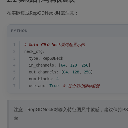
在实际集成RepGDNeck时需注意：
PYTHON
1
# Gold-YOLO Neck关键配置示例
2
neck_cfg:
3
type
: RepGDNeck
4
  in_channels: [
64
, 
128
, 
256
]
5
  out_channels: [
64
, 
128
, 
256
]
6
  num_blocks: 
4
7
  use_aux: 
True
# 是否启用辅助监督
注意：RepGDNeck对输入特征图尺寸敏感，建议保持P
率