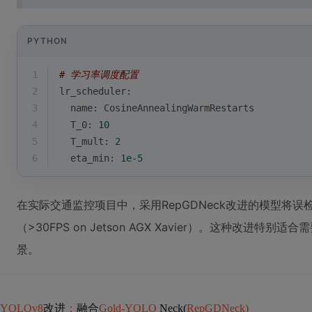
PYTHON
1
# 学习率调度配置
2
lr_scheduler:
3
  name: CosineAnnealingWarmRestarts
4
  T_0: 
10
5
  T_mult: 
2
6
  eta_min: 
1e-5
在实际交通监控项目中，采用RepGDNeck改进的模型将误
（>30FPS on Jetson AGX Xavier）。这种改进
景。
YOLOv8
改进
：
融合
Gold-YOLO
Neck(
RepGDNeck)