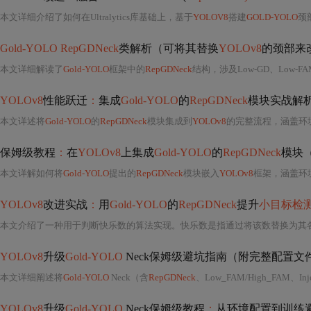
本文详细介绍了如何在Ultralytics库基础上，基于
YOLOV8
搭建
GOLD-YOLO
颈部网
Gold-YOLO RepGDNeck
类解析（可将其替换
YOLOv8
的颈部来
本文详细解读了
Gold-YOLO
框架中的
RepGDNeck
结构，涉及Low-GD、Low-FAM、Low-IFM等模块，以及如何通过Lightwe
YOLOv8
性能跃迁
：
集成
Gold-YOLO
的
RepGDNeck
模块实战解
本文详述将
Gold-YOLO
的
RepGDNeck
模块集成到
YOLOv8
的完整流程，涵盖环境配置
保姆级教程
：
在
YOLOv8
上集成
Gold-YOLO
的
RepGDNeck
模块
本文详解如何将
Gold-YOLO
提出的
RepGDNeck
模块嵌入
YOLOv8
框架，涵盖环境配置
YOLOv8
改进实战
：
用
Gold-YOLO
的
RepGDNeck
提升
小目标检
YOLOv8
升级
Gold-YOLO
Neck保姆级避坑指南（附完整配置文件
本文详细阐述将
Gold-YOLO
Neck（含
RepGDNeck
、Low_FAM/High_FAM、I
YOLOv8
升级
Gold-YOLO
Neck保姆级教程
：
从环境配置到训练