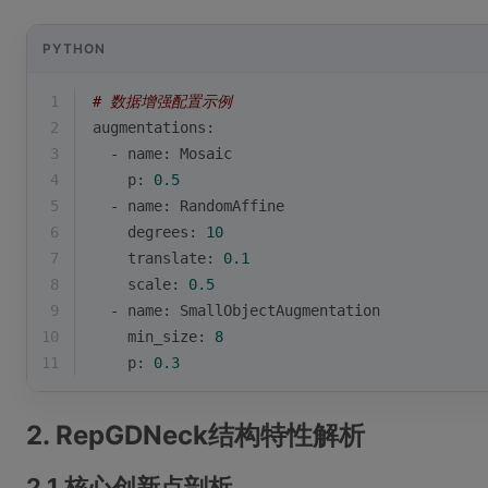
PYTHON
1
# 数据增强配置示例
2
augmentations:
3
  - name: Mosaic
4
    p: 
0.5
5
  - name: RandomAffine
6
    degrees: 
10
7
    translate: 
0.1
8
    scale: 
0.5
9
  - name: SmallObjectAugmentation
10
    min_size: 
8
11
    p: 
0.3
2. RepGDNeck结构特性解析
2.1 核心创新点剖析