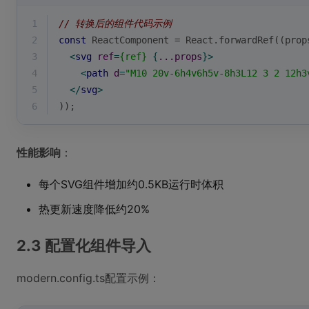
1
// 转换后的组件代码示例
2
const
 ReactComponent = React.forwardRef(
(
prop
3
<
svg
ref
=
{ref}
 {
...props
}>
4
<
path
d
=
"M10 20v-6h4v6h5v-8h3L12 3 2 12h3
5
</
svg
>
6
));
性能影响
：
每个SVG组件增加约0.5KB运行时体积
热更新速度降低约20%
2.3 配置化组件导入
modern.config.ts配置示例：