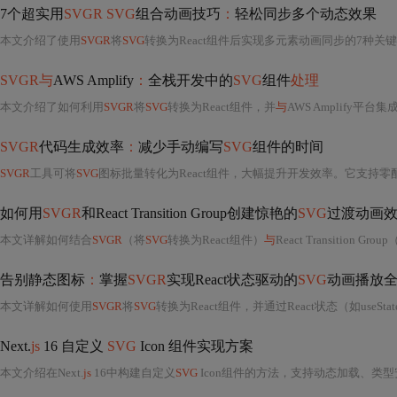
7个超实用
SVGR SVG
组合动画技巧
：
轻松同步多个动态效果
本文介绍了使用
SVGR
将
SVG
转换为React组件后实现多元素动画同步的7种关
SVGR与
AWS Amplify
：
全栈开发中的
SVG
组件
处理
本文介绍了如何利用
SVGR
将
SVG
转换为React组件，并
与
AWS Amplify平
SVGR
代码生成效率
：
减少手动编写
SVG
组件的时间
SVGR
工具可将
SVG
图标批量转化为React组件，大幅提升开发效率。它支持
如何用
SVGR
和React Transition Group创建惊艳的
SVG
过渡动画
本文详解如何结合
SVGR
（将
SVG
转换为React组件）
与
React Transitio
告别静态图标
：
掌握
SVGR
实现React状态驱动的
SVG
动画播放
本文详解如何使用
SVGR
将
SVG
转换为React组件，并通过React状态（如useSta
Next.
js
16 自定义
SVG
Icon 组件实现方案
本文介绍在Next.
js
16中构建自定义
SVG
Icon组件的方法，支持动态加载、类