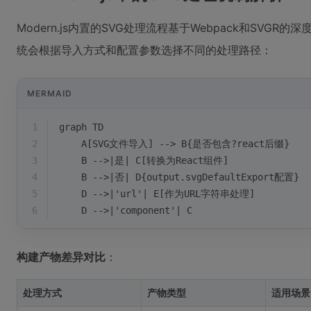
Modern.js内置的SVG处理流程基于Webpack和SVG
统会根据导入方式和配置参数选择不同的处理路径：
MERMAID
1
graph TD
2
    A[SVG文件导入] --> B{是否包含?react后缀}
3
    B -->|是| C[转换为React组件]
4
    B -->|否| D{output.svgDefaultExport配置}
5
    D -->|'url'| E[作为URL字符串处理]
6
    D -->|'component'| C
构建产物差异对比
：
处理方式
产物类型
适用场景