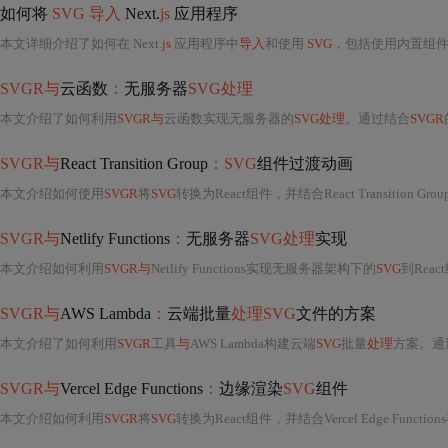
如何将
SVG 导入
Next.
js
应用程序
本文详细介绍了如何在 Next.
js
应用程序中
导入
和使用
SVG
，包括使用内置组件 `nex
SVGR与
云函数
：
无服务器
SVG处理
本文介绍了如何利用
SVGR与
云函数实现无服务器的
SVG处理
。通过结合
SVGR
SVGR与
React Transition Group
：SVG
组件过渡动画
本文介绍如何使用
SVGR
将
SVG
转换为React组件，并结合React Transition Group实现流畅的过渡
SVGR与
Netlify Functions
：
无服务器
SVG处理
实现
本文介绍如何利用
SVGR与
Netlify Functions实现无服务器架构下的
SVG
到Rea
SVGR与
AWS Lambda
：
云端批量
处理SVG
文件的方案
本文介绍了如何利用
SVGR
工具
与
AWS Lambda构建云端
SVG
批量
处理
方案。通
SVGR与
Vercel Edge Functions
：
边缘渲染
SVG
组件
本文介绍如何利用
SVGR
将
SVG
转换为React组件，并结合Vercel Edge Functions在边