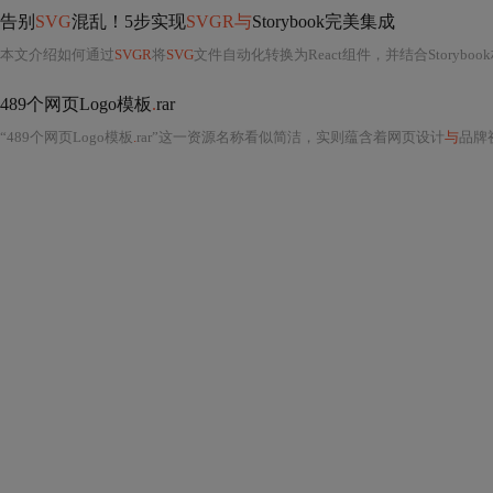
告别
SVG
混乱！5步实现
SVGR与
Storybook完美集成
本文介绍如何通过
SVGR
将
SVG
文件自动化转换为React组件，并结合Storybook构建可交互的图标文档系统
489个网页Logo模板
.
rar
“489个网页Logo模板
.
rar”这一资源名称看似简洁，实则蕴含着网页设计
与
品牌视觉系统