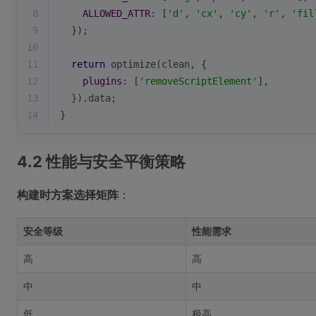
8
ALLOWED_ATTR
: [
'd'
, 
'cx'
, 
'cy'
, 
'r'
, 
'fil
9
  });
10
11
return
 optimize(clean, {
12
plugins
: [
'removeScriptElement'
],
13
  }).data;
14
}
4.2 性能与安全平衡策略
构建时方案选择矩阵
：
安全等级
性能需求
高
高
中
中
低
极高