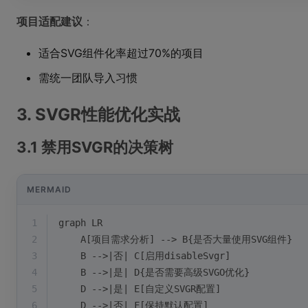
项目适配建议
：
适合SVG组件化率超过70%的项目
需统一团队导入习惯
3. SVGR性能优化实战
3.1 禁用SVGR的决策树
MERMAID
1
graph LR
2
    A[项目需求分析] --> B{是否大量使用SVG组件}
3
    B -->|否| C[启用disableSvgr]
4
    B -->|是| D{是否需要高级SVGO优化}
5
    D -->|是| E[自定义SVGR配置]
6
    D -->|否| F[保持默认配置]