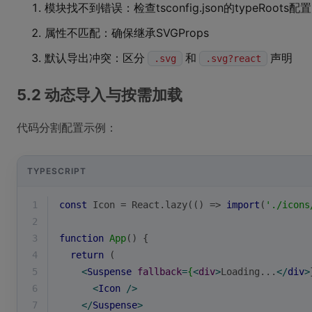
模块找不到错误：检查tsconfig.json的typeRoots配置
属性不匹配：确保继承SVGProps
默认导出冲突：区分
和
声明
.svg
.svg?react
5.2 动态导入与按需加载
代码分割配置示例：
TYPESCRIPT
1
const
 Icon = React.lazy(
() =>
import
(
'./icons
2
3
function
App
(
) 
{
4
return
 (
5
<
Suspense
fallback
=
{
<
div
>
Loading...
</
div
>
6
<
Icon
 />
7
</
Suspense
>