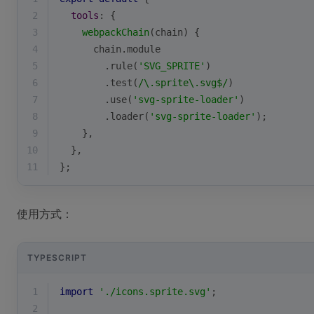
2
tools
: {
3
webpackChain
(
chain
)
 {
4
      chain.module
5
        .rule(
'SVG_SPRITE'
)
6
        .test(
/\.sprite\.svg$/
)
7
        .use(
'svg-sprite-loader'
)
8
        .loader(
'svg-sprite-loader'
);
9
    },
10
  },
11
};
使用方式：
TYPESCRIPT
1
import
'./icons.sprite.svg'
;
2