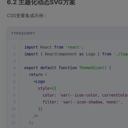
6.2 主题化动态SVG方案
CSS变量集成示例：
TYPESCRIPT
1
import
 React 
from
'react'
;
2
import
 { ReactComponent 
as
 Logo } 
from
'./log
3
4
export
default
function
ThemedIcon
(
) 
{
5
return
 (
6
<
Logo
7
style
=
{{
8
color:
 '
var
(
--icon-color
, 
currentColo
9
filter:
 '
var
(
--icon-shadow
, 
none
)',
10
      }} 
11
    />
12
  );