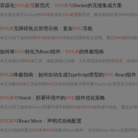
容器化
SVG处理
新范式
：SVGR与
Docker的无缝集成方案
本文提出基于Docker的
SVGR
容器化
SVG处理
新范式，解决前端开发中
SVG
转R
SVGR
无障碍焦点管理示例
：
复杂
SVG
导航
本文介绍了如何利用
SVGR
实现
SVG
导航的无障碍焦点管理。通过
SVGR
的转换
如何将
SVG
转化为React组件
：SVGR
的终极指南
本文全面介绍
SVGR
工具，涵盖其核心功能、工作原理及四种使用
方式：
在线Playgro
SVGR
终极指南
：
如何自动生成TypeScript类型的
SVG
React组件
本文详解
SVGR
工具如何将
SVG
文件自动转换为带完整TypeScript类型定义的React组件，涵盖安装配
SVGR与
Vercel
：
部署环境中的
SVG
组件优化策略
本文介绍了如何在Vercel部署环境中利用
SVGR
对
SVG
组件进行优化。通过合理的配置选项、构建工
SVGR与
React Move
：
声明式动画配置
本文介绍如何通过
SVGR
将
SVG
转换为React组件，并结合React Move实现声明式动画。涵