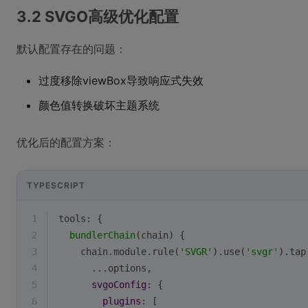
3.2 SVGO高级优化配置
默认配置存在的问题：
过度移除viewBox导致响应式失效
颜色值转换破坏主题系统
优化后的配置方案：
TYPESCRIPT
1
tools: {
2
bundlerChain
(
chain
)
 {
3
    chain.module.rule(
'SVGR'
).use(
'svgr'
).tap
4
      ...options,
5
svgoConfig
: {
6
plugins
: [