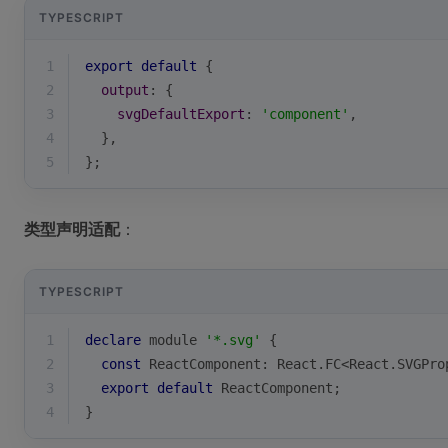
TYPESCRIPT
1
export
default
 {
2
output
: {
3
svgDefaultExport
: 
'component'
,
4
  },
5
};
类型声明适配
：
TYPESCRIPT
1
declare
module
'*.svg'
 {
2
const
 ReactComponent: React.FC<React.SVGPro
3
export
default
 ReactComponent;
4
}