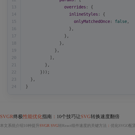
13
overrides
: {
14
inlineStyles
: {
15
onlyMatchedOnce
: 
false
,
16
                  },
17
                },
18
              },
19
            },
20
          ],
21
        },
22
      }));
23
  },
24
}
SVGR
终极
性能优化
指南
：
10个技巧让
SVG
转换速度翻倍
本文系统介绍10种提升
SVGR SVG
转React组件速度的关键方法
：
优化SVGO