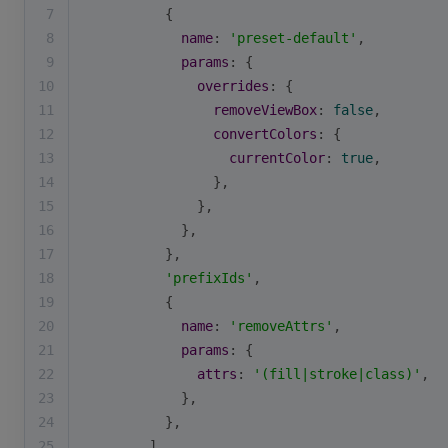
7
          {
8
name
: 
'preset-default'
,
9
params
: {
10
overrides
: {
11
removeViewBox
: 
false
,
12
convertColors
: {
13
currentColor
: 
true
,
14
                },
15
              },
16
            },
17
          },
18
'prefixIds'
,
19
          {
20
name
: 
'removeAttrs'
,
21
params
: {
22
attrs
: 
'(fill|stroke|class)'
,
23
            },
24
          },
25
        ],