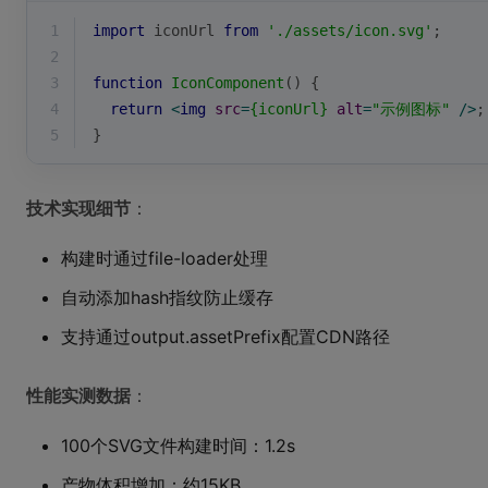
1
import
 iconUrl 
from
'./assets/icon.svg'
;
2
3
function
IconComponent
(
) 
{
4
return
<
img
src
=
{iconUrl}
alt
=
"示例图标"
 />
;
5
}
技术实现细节
：
构建时通过file-loader处理
自动添加hash指纹防止缓存
支持通过output.assetPrefix配置CDN路径
性能实测数据
：
100个SVG文件构建时间：1.2s
产物体积增加：约15KB