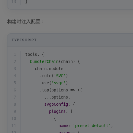
13
}
构建时注入配置：
TYPESCRIPT
1
tools: {
2
bundlerChain
(
chain
)
 {
3
    chain.module
4
      .rule(
'SVG'
)
5
      .use(
'svgr'
)
6
      .tap(
options
 =>
 ({
7
        ...options,
8
svgoConfig
: {
9
plugins
: [
10
            {
11
name
: 
'preset-default'
,
12
params
: {