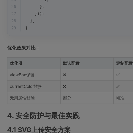
26
      },
27
    }));
28
  },
29
}
优化效果对比
：
优化项
默认配置
定制配置
viewBox保留
❌
✅
currentColor转换
❌
✅
无用属性移除
部分
精准
4. 安全防护与最佳实践
4.1 SVG上传安全方案