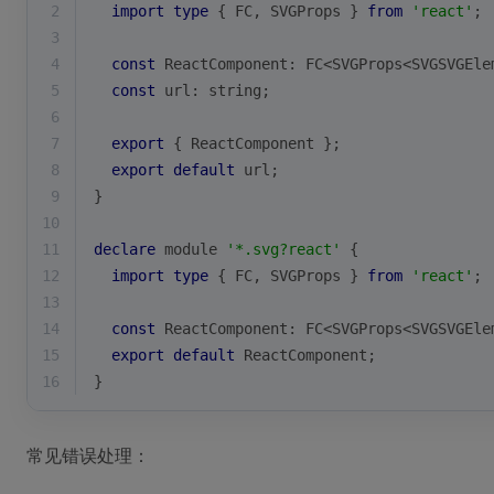
2
import
type
 { FC, SVGProps } 
from
'react'
;
3
4
const
 ReactComponent: FC<SVGProps<SVGSVGEle
5
const
 url: 
string
;
6
7
export
 { ReactComponent };
8
export
default
 url;
9
}
10
11
declare
module
'*.svg?react'
 {
12
import
type
 { FC, SVGProps } 
from
'react'
;
13
14
const
 ReactComponent: FC<SVGProps<SVGSVGEle
15
export
default
 ReactComponent;
16
}
常见错误处理：