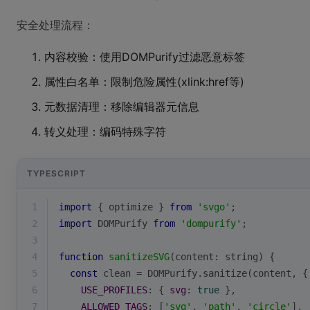
安全处理流程：
内容校验：使用DOMPurify过滤恶意标签
属性白名单：限制危险属性(xlink:href等)
元数据清理：移除编辑器元信息
转义处理：编码特殊字符
TYPESCRIPT
1
import
 { optimize } 
from
'svgo'
;
2
import
 DOMPurify 
from
'dompurify'
;
3
4
function
sanitizeSVG
(
content: 
string
) 
{
5
const
 clean = DOMPurify.sanitize(content, {
6
USE_PROFILES
: { 
svg
: 
true
 },
7
ALLOWED_TAGS
: [
'svg'
, 
'path'
, 
'circle'
],