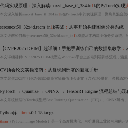
代码实现原理
：
深入解读maxvit_base_tf_384.in
1
k的PyTorch实现
本文深入解析maxvit_base_tf_384.in
1
k在PyTorch中的实现原理，聚焦其混合
seresnext50_32x4d.racm_in
1
k实战
：
从零开始构建图像分类系统
本文详解如何基于seresnext50_32x4d.racm_in
1
k模型从零构建图像分类系统。涵盖环境配置、三步预测流程、SE模块与分组卷积架构原理、RACM训练策略、数据
【CVPR2025 DEIM】超详细！手把手训练自己的数据集教学
：
本文详细讲解CVPR2025 DEIM模型在Windows平台上的端到端训练流程，涵盖
CV顶会论文实操指南
：
从复现到部署的避坑手册
PyTorch → Quantize → ONNX → TensorRT Engine 流程总结
Python库 |
timm
-0.1.18.tar.gz
timm
（PyTorch Image Models）是一个高度模块化、可扩展且工业级可用的开源Python库，专为计算机视觉任务设计，深度集成于