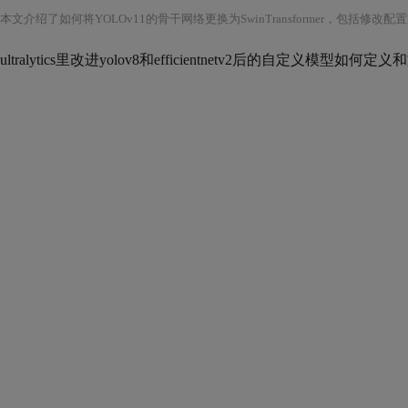
ultralytics里改进yolov8和efficientnetv2后的自定义模型如