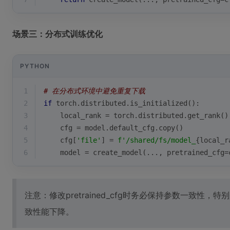
场景三：分布式训练优化
PYTHON
1
# 在分布式环境中避免重复下载
2
if
 torch.distributed.is_initialized():
3
    local_rank = torch.distributed.get_rank()
4
    cfg = model.default_cfg.copy()
5
    cfg[
'file'
] = 
f'/shared/fs/model_
{local_r
6
    model = create_model(..., pretrained_cfg=
注意：修改pretrained_cfg时务必保持参数一致性
致性能下降。