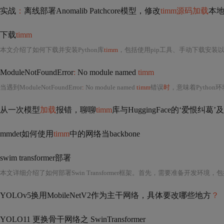
实战
：
离线部署Anomalib Patchcore模型，修改
timm源码加载
本
下载
timm
本文介绍了如何下载并安装Python库
timm
，包括使用pip工具、手动下载安装以及
ModuleNotFoundError
:
No module named
timm
当遇到ModuleNotFoundError
:
No module named
timm
错误
时
，意味着Python
从一次模型
加载
报错，聊聊
timm
库与HuggingFace的‘爱恨纠
mmdet如何使用
timm
中的网络当backbone
swim transformer部署
YOLOv5换用MobileNetV2作为主干网络，具体要改哪些地方
？
YOLO11 更换骨干网络之 SwinTransformer