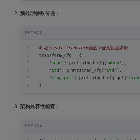
预处理参数传递
：
PYTHON
1
# 在create_transform函数中使用这些参数
2
transform_cfg = {
3
'mean'
: pretrained_cfg[
'mean'
],
4
'std'
: pretrained_cfg[
'std'
],
5
'crop_pct'
: pretrained_cfg.get(
'crop
6
}
架构兼容性检查
：
PYTHON