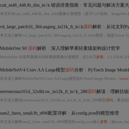
cait_m48_448.fb_dist_in
1
k 错误排查指南
：
常见问题与解决方案
本文针对cait_m48_448.fb_dist_in
1
k图像分类模型（基于CaiT架构、ImageNet-
vit_large_patch16_384.augreg_in21k_ft_in
1
k
源码
解析
：
从论文到Py
本文深入解析vit_large_patch16_384.augreg_in21k_ft_in
1
k模型，涵盖Vision Transformer架构设计（16×16图像分
MobileOne S0
源码
解析
：
深入理解苹果轻量级架构设计哲学
MobileOne S0是苹果推出的轻量级图像分类模型，仅530万
参数
、
1.1
GMACs
MobileNetV4 Conv AA Large模型
源码
分析
：
PyTorch Image M
本文深入解析MobileNetV4 Conv AA Large模型在PyTorch Image Models（
timm
seresnextaa101d_32x8d.sw_in12k_ft_in
1
k_288
源码
解读
：
理解抗锯
本文深入解读seresnextaa101d_32x8d.sw_in12k_ft_in
1
k_288模型
源码
，重点剖析抗锯齿卷积（采用Re
sam2_hiera_small.fb_r896配置详解
：
从config.json到模型推理
本文深入解析sam2_hiera_small.fb_r896模型的config.json核心
参数
（如num_features=768、输入尺寸89