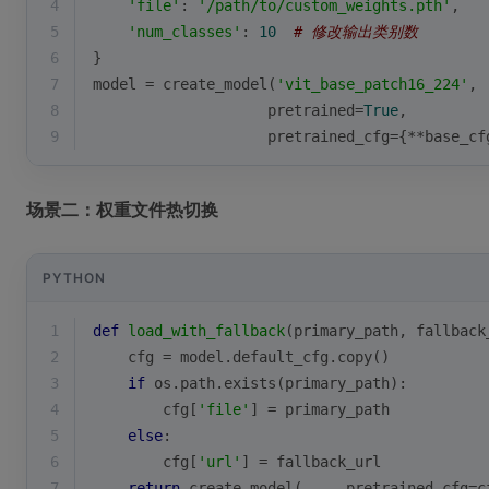
4
'file'
: 
'/path/to/custom_weights.pth'
,
5
'num_classes'
: 
10
# 修改输出类别数
6
}
7
model = create_model(
'vit_base_patch16_224'
, 
8
                    pretrained=
True
,
9
                    pretrained_cfg={**base_cf
场景二：权重文件热切换
PYTHON
1
def
load_with_fallback
(
primary_path, fallback
2
    cfg = model.default_cfg.copy()
3
if
 os.path.exists(primary_path):
4
        cfg[
'file'
] = primary_path
5
else
:
6
        cfg[
'url'
] = fallback_url
7
return
 create_model(..., pretrained_cfg=c