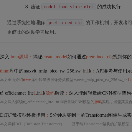
验证
的成功执行
model.load_state_dict
通过系统性地理解
的工作机制，开发者
pretrained_cfg
更健壮的深度学习应用。
深入
timm源码：
揭秘
create_model
如何通过
pretrained_cfg
找到你的
timm
库中的maxvit_rmlp_pico_rw_256.sw_in
1
k
：
API参考与使用
本文全面介绍
timm
库中轻量级图像分类模型maxvit_rmlp_pico_rw_256.sw_in
1
tf_efficientnet_lite
1
.in
1
k
源码
解读
：
深入理解轻量级CNN模型架
本文深入解读tf_efficientnet_lite
1
.in
1
k轻量级CNN模型的
源码
实现，涵盖其复合缩放策略、MBConv轻量化模块
DiT扩散模型终极指南
：
5分钟从零到一的Transformer图像生成