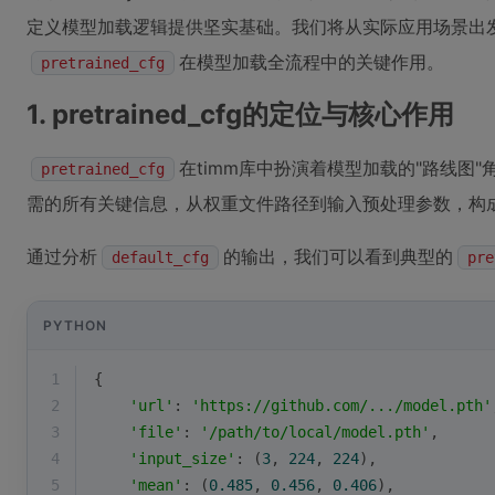
定义模型加载逻辑提供坚实基础。我们将从实际应用场景出
在模型加载全流程中的关键作用。
pretrained_cfg
1. pretrained_cfg的定位与核心作用
在timm库中扮演着模型加载的"路线图
pretrained_cfg
需的所有关键信息，从权重文件路径到输入预处理参数，构
通过分析
的输出，我们可以看到典型的
default_cfg
pre
PYTHON
1
{
2
'url'
: 
'https://github.com/.../model.pth'
3
'file'
: 
'/path/to/local/model.pth'
,      
4
'input_size'
: (
3
, 
224
, 
224
),             
5
'mean'
: (
0.485
, 
0.456
, 
0.406
),           