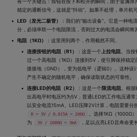
有一个关键点：按钮在按下和松开的瞬间，由于金属弹
稳定的通断信号，这就是“抖动”。如果不处理，单片机
LED（发光二极管）
：我们的“输出设备”。它是一种电
分，必须串联一个电阻限流，否则过大的电流会瞬间将
电阻（1KΩ）
：这里用到两个，作用截然不同。
连接按钮的电阻（R1）
：这是一个
上拉电阻
。当按
过一个高电阻（1KΩ）连接到5V，使引脚保持稳
接接地（GND），变为低电平（逻辑0）。这种设
产生不确定的随机电平，确保读取状态的可靠性。
连接LED的电阻（R2）
：这是一个
限流电阻
。根据
出高电平时电压约为5V，普通LED的工作电压通常为2
以安全电流15mA、LED压降2V计算，电阻需要
。选择1KΩ（100
R = 3V / 0.015A = 200Ω
为
，足以点亮LED且寿命更
3V / 1000Ω = 3mA