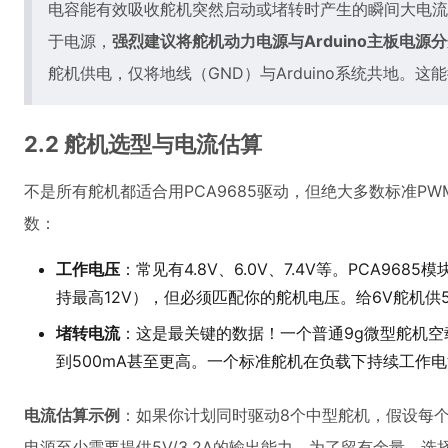
电容能有效吸收舵机突然启动或堵转时产生的瞬间大电流
于电源，
强烈建议将舵机动力电源与Arduino主板电源
舵机供电，仅将地线（GND）与Arduino系统共地。
2.2 舵机选型与电流估算
不是所有舵机都适合用PCA9685驱动，但绝大多数标准PWM
数：
工作电压
：常见有4.8V、6.0V、7.4V等。PCA9
持最高12V），但必须匹配你的舵机电压。给6V舵机供
堵转电流
：这是最关键的数据！一个普通9g微型舵机空载
到500mA甚至更高。一个标准舵机在负载下持续工作电流
电流估算示例
：如果你计划同时驱动8个中型舵机，假设每个平均工
电源至少需要提供5V/3.2A的输出能力。为了留有余量，选择