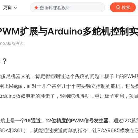
更多
搜索
PWM扩展与Arduino多舵机控制
BY-SA版权协议
5？
或者多足机器人的，肯定都遇到过这个头疼的问题：板子上的PWM
就算你用上Mega，面对十几个甚至几十个需要独立控制的舵机，也
duino板载电源的冲击了，轻则舵机抖动，重则板子重启，项目
本质上是一个
16通道、12位精度的PWM信号发生器
，通过I2C
（SDA和SCL），就能通过发送简单的指令，让PCA9685模块在