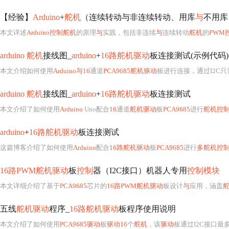
【经验】
Arduino
+
舵机
（连续转动与非连续转动、用库
与
不用库
本文详述
Arduino控制舵机
的原理
与
实践，包括非连续
与
连续转动
舵机
的
PWM
arduino 舵机
接线图_
arduino
+
16路舵机驱动
板连接测试(示例代码)
本文介绍如何使用
Arduino与16
通道
PCA9685舵机驱动
板进行连接，通过I2C
arduino 舵机
接线图_
arduino
+
16路舵机驱动
板连接测试
本文介绍了如何使用
Arduino
Uno配合
16
通道
舵机驱动
板
PCA9685
进行
舵机控
arduino
+
16路舵机驱动
板连接测试
这篇博客介绍了如何使用
Arduino
配合
16路舵机驱动
板
PCA9685
进行
多舵机控
16路PWM舵机驱动
板
控制
器（I2C接口）机器人专用
控制模块
本文详细介绍了基于
PCA9685
芯片的
16路PWM舵机驱动
板设计
与
应用，涵盖
五线
舵机驱动
程序_
16路舵机驱动
板程序使用说明
本文介绍了如何使用
PCA9685驱动
板
驱动16
个
舵机
，该
驱动
板通过I2C接口最