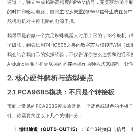
通道上，独立生成16路高精度的PWM信号，完美驱动16个
的时钟和驱动电路，能将主控从繁重的PWM信号生成任务
舵机电机对主控电路的电源干扰。
我最早是在做一个六足蜘蛛机器人时用上它的，18个舵机（
子级联，到尝试用74HC595之类的数字芯片模拟PWM（
我会结合我自己的实操经验，不仅告诉你怎么连线和跑通示
Arduino标准库和更底层的寄存器操作两种方式来编程，让
2. 核心硬件解析与选型要点
2.1 PCA9685模块：不只是个转接板
市面上常见的PCA9685模块通常是一个蓝色或绿色的小板
针。你需要关注以下几个关键部分：
输出通道（OUT0-OUT15）
：16个3针接口（信号