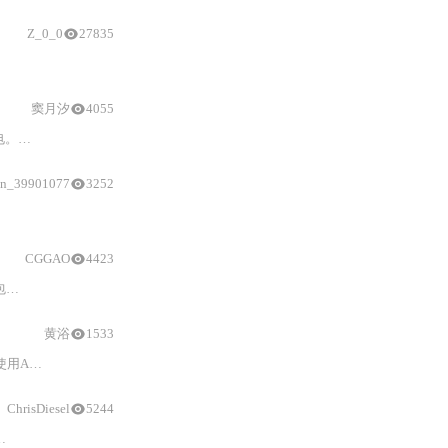
Z_0_0
27835
窦月汐
4055
了如何
驱动
2个
舵机
的简单操作。
in_39901077
3252
舵机
供电，避免影响
Arduino
性能。文中还提供了连接示例及基本的伺服脉冲设
CGGAO
4423
括
驱动
板的连接方法、地址分配、电源需求以及示例代码，展示了如何
驱动
和
黄浴
1533
it库进行
舵机
角度
与
频率
控制
等内容。适用于
Arduino
和Raspberry 
ChrisDiesel
5244
舵机
调试软件的使用说明。