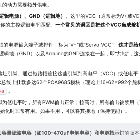
机的动力需要额外供电。
（逻辑电源）、GND（逻辑地）
。这里的VCC（通常标为V+或V
要与你的主控逻辑电平匹配。
一个常见的误区是把这个VCC当成舵
电源输入端子或排针，标为“V+”或“Servo VCC”。
这才是给
逻辑地（GND）以及Arduino的GND连接在一起，即“共地”，
硬件地址引脚。通过短路帽连接这些引脚到高电平（VCC）或低电平
总线上挂载多达62个PCA9685模块（理论上16*62=992个
。
40
脚为低电平时，所有PWM输出正常；拉高时，所有输出被禁用（
始化时非常有用。如果不用，可以将其接地（保持使能）。
大容量滤波电容（如100-470uF电解电容）
和
电源指示灯
的版本