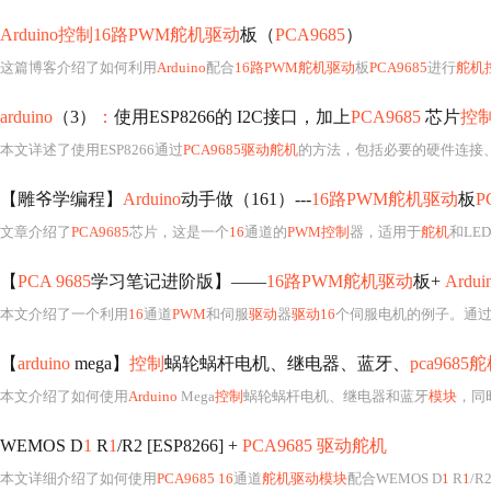
Arduino控制16路PWM舵机驱动
板（
PCA9685
）
这篇博客介绍了如何利用
Arduino
配合
16路PWM舵机驱动
板
PCA9685
进行
舵机
arduino
（3）
：
使用ESP8266的 I2C接口，加上
PCA9685
芯片
控
本文详述了使用ESP8266通过
PCA9685驱动舵机
的方法，包括必要的硬件连接、l
【雕爷学编程】
Arduino
动手做（161）---
16路PWM舵机驱动
板
P
文章介绍了
PCA9685
芯片，这是一个
16
通道的
PWM控制
器，适用于
舵机
和LED
【
PCA 9685
学习笔记进阶版】——
16路PWM舵机驱动
板+
Ardui
本文介绍了一个利用
16
通道
PWM
和伺服
驱动
器
驱动16
个伺服电机的例子。通
【
arduino
mega】
控制
蜗轮蜗杆电机、继电器、蓝牙、
pca968
本文介绍了如何使用
Arduino
Mega
控制
蜗轮蜗杆电机、继电器和蓝牙
模块
，同
WEMOS D
1
R
1
/R2 [ESP8266] +
PCA9685 驱动舵机
本文详细介绍了如何使用
PCA9685 16
通道
舵机驱动模块
配合WEMOS D
1
R
1
/R