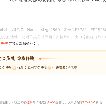
可以，如UNO、Nano、Mega2560，甚至是ESP32、ESP82
CA9685模块，公对母或母对母用于连接舵机。大电流路径（舵
47元/天
开通会员,解锁全文
为会员后, 你将解锁
博文免费学
优质文库回答免费看
付费资源9折优惠
控通讯，可独立精确
控制
每个通道的
PWM
占空比。文章介绍了
PCA9685
的地址设置、频率调整方法，以及如何通过写入寄存器设定脉冲宽度。提供了