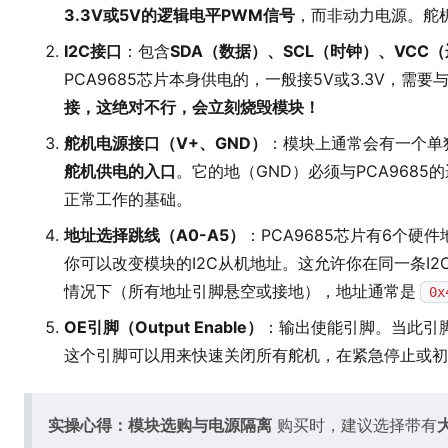
3.3V或5V的逻辑电平PWM信号
，而非动力电源。舵
I2C接口
：包含
SDA（数据）、SCL（时钟）、VCC
PCA9685芯片本身供电的，一般接5V或3.3V，需
接，这绝对不行，会立刻烧毁模块！
舵机电源接口（V+、GND）
：模块上通常会有一个单独的
舵机供电的入口
。它的地（GND）必须与PCA9685的
正常工作的基础。
地址选择跳线（A0-A5）
：PCA9685芯片有6个
你可以改变模块的I2C从机地址。这允许你在同一条I2C
情况下（所有地址引脚悬空或接地），地址通常是
0x
OE引脚（Output Enable）
：输出使能引脚。当此引
这个引脚可以用来快速关闭所有舵机，在紧急停止或初
实操心得：模块选购与电源隔离
购买时，建议选择带有