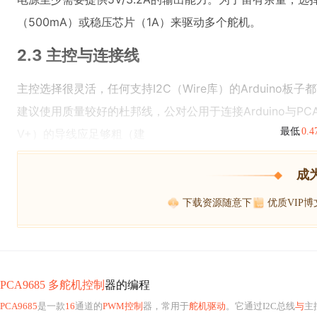
（500mA）或稳压芯片（1A）来驱动多个舵机。
2.3 主控与连接线
主控选择很灵活，任何支持I2C（Wire库）的Arduino板子都
建议使用质量较好的杜邦线，公对公用于连接Arduino与P
最低
0.
V+）的导线应足够粗（建
成
下载资源随意下
优质VIP
PCA9685 多舵机控制
器的编程
PCA9685
是一款
16
通道的
PWM控制
器，常用于
舵机驱动
。它通过I2C总线
与
主