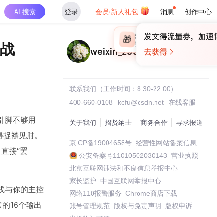
AI 搜索
登录
会员·新人礼包
消息
创作中心
×
未登录
🎁
￥30
实战
登录领取最高
算力币
weixin_29932613
联系我们（工作时间：8:30-22:00）
400-660-0108
kefu@csdn.net
在线客服
引脚不够用
关于我们
招贤纳士
商务合作
寻求报道
显得捉襟见肘。
京ICP备19004658号
经营性网站备案信息
直接“罢
公安备案号11010502030143
营业执照
北京互联网违法和不良信息举报中心
家长监护
中国互联网举报中心
总线与你的主控
网络110报警服务
Chrome商店下载
它的16个输出
账号管理规范
版权与免责声明
版权申诉