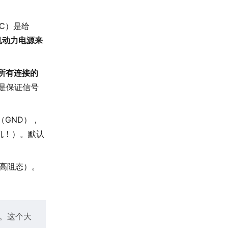
CC）是给
机动力电源来
所有连接的
这是保证信号
（GND），
舵机！）。默认
高阻态）。
。这个大