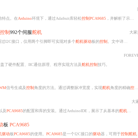
通信特点。在
Arduino
环境下，通过Adafruit库轻松
控制PCA9685
，并解析了示例程序的关键函数。在STM32中，自定义IIC通信协议和
控制
992个伺服
舵机
大家
通过I2C接口，仅用两个引脚即可实现对多个
舵机驱动
板的
控制
。文中详细解释了硬件连接方式、
FOREV
盖了硬件配置、IIC通信原理、程序实现方法及
舵机控制
技巧。
WM
信号生成及
控制
角度的方法。通过调整脉冲宽度，实现
舵机
角度的精确
控制
大
以及
PCA9685
的配置和库的安装。通过ArduinoIDE，展示了从基本的
舵机
转动
动
板
PCA9685
机驱动
板
PCA9685
的使用。
PCA9685
是一个I2C接口的
驱动
器，可用于
控制舵机