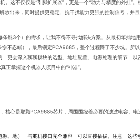
舵机。这不仅仅是“引脚扩展器”，更是一个“动力与精度的外挂”
中解放出来，同时提供更稳定、抗干扰能力更强的控制信号，并且
每条腿3个）的需求，让我不得不寻找解决方案。从最初笨拙地用
效果惨不忍睹），最后锁定PCA9685，整个过程踩了不少坑。所
例，更会深入聊聊模块的选型、地址配置、电源处理的细节，以
你真正掌握这个机器人项目中的“神器”。
子，核心是那颗PCA9685芯片，周围围绕着必要的滤波电容、
、电源、地），与舵机接口完全兼容，可以直接插拔。注意，这些