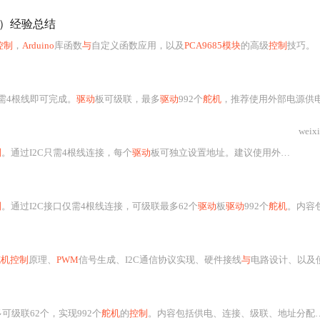
）经验总结
控制
，
Arduino
库函数
与
自定义函数应用，以及
PCA9685模块
的高级
控制
技巧。
只需4根线即可完成。
驱动
板可级联，最多
驱动
992个
舵机
，推荐使用外部电源供电。示例代码展示
weix
制
。通过I2C只需4根线连接，每个
驱动
板可独立设置地址。建议使用外部电源为
制
。通过I2C接口仅需4根线连接，可级联最多62个
驱动
板
驱动
992个
舵机
。内容包
舵机控制
原理、
PWM
信号生成、I2C通信协议实现、硬件接线
与
电路设计、以及使用Adafru
多可级联62个，实现992个
舵机
的
控制
。内容包括供电、连接、级联、地址分配和代码示例，同时提供了