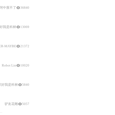
阿中廋不了
36840
PCA9685驱动
程序，实现
好我是科林
13069
舵机控制
板的地址设定以及
Arduino
编程方法。
ER-MAYBE
21372
Robot Lin
10020
，提供多个实例程序帮助理解。
家好我是科林
5840
到复杂序列的实现，涵盖了从单个
舵机
的180°转动到
16
个
舵机
的依次和同时转动
驴友花雕
5057
和LED等。文中详细列出了
模块
的引脚功能，并提供了实验代码，用于实现LE