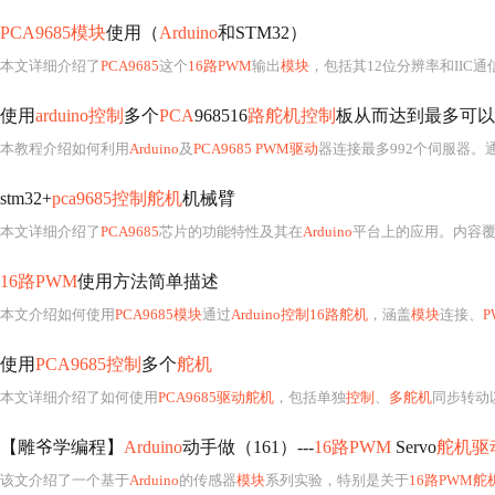
PCA9685模块
使用（
Arduino
和STM32）
本文详细介绍了
PCA9685
这个
16路PWM
输出
模块
，包括其12位分辨率和IIC
使用
arduino控制
多个
PCA
968516
路舵机控制
板从而达到最多可以
本教程介绍如何利用
Arduino
及
PCA9685 PWM驱动
器连接最多992个伺服器。
stm32+
pca9685控制舵机
机械臂
本文详细介绍了
PCA9685
芯片的功能特性及其在
Arduino
平台上的应用。内容覆
16路PWM
使用方法简单描述
本文介绍如何使用
PCA9685模块
通过
Arduino控制16路舵机
，涵盖
模块
连接、
P
使用
PCA9685控制
多个
舵机
本文详细介绍了如何使用
PCA9685驱动舵机
，包括单独
控制
、
多舵机
同步转动
【雕爷学编程】
Arduino
动手做（161）---
16路PWM
Servo
舵机驱
该文介绍了一个基于
Arduino
的传感器
模块
系列实验，特别是关于
16路PWM舵