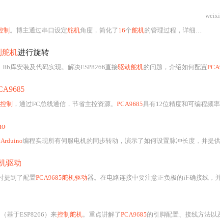
weix
控制
。博主通过串口设定
舵机
角度，简化了
16
个
舵机
的管理过程，详细讲解了使用I2C通信接口的12位精度
制舵机
进行旋转
ib库安装及代码实现。解决ESP8266直接
驱动舵机
的问题，介绍如何配置
PCA96
CA9685
控制
，通过I²C总线通信，节省主控资源。
PCA9685
具有12位精度和可编程频率，适合需要
no
过
Arduino
编程实现所有伺服电机的同步转动，演示了如何设置脉冲长度，并提供了完整的代码实现
5舵机驱动
时提到了配置
PCA9685舵机驱动
器。在电路连接中要注意正负极的正确接线，并且在初次使用
2（基于ESP8266）来
控制舵机
。重点讲解了
PCA9685
的引脚配置、接线方法以