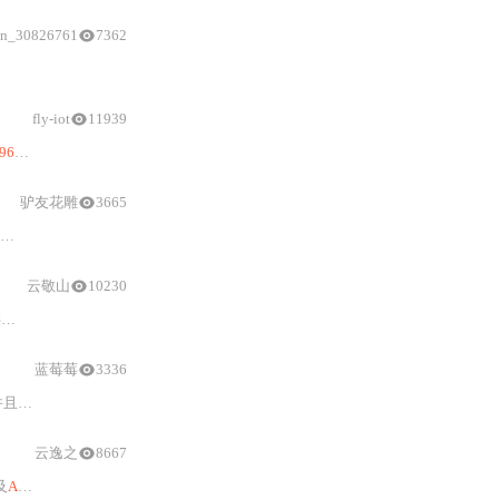
in_30826761
7362
PWM驱动
板的工作原理。
fly-iot
11939
85与
ESP8266的I2C接口，以及
Arduino
代码示例。
驴友花雕
3665
扩展控制
设备的项目。文中提及的
16路PWM舵机驱动
板具备级联设
云敬山
10230
。
蓝莓莓
3336
蓝牙
模块
时需参照教程进行配置。
云逸之
8667
及
Arduino
IDE中的代码实现，包括设置
PWM
频率、
控制舵机
转动。此外，还提