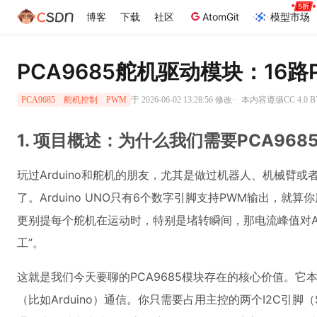
博客
下载
社区
AtomGit
模型市场
PCA9685舵机驱动模块：16路
·
于 2026-06-02 13:28:56 修改
本内容遵循CC 4.0 
PCA9685
舵机控制
PWM
1. 项目概述：为什么我们需要PCA968
玩过Arduino和舵机的朋友，尤其是做过机器人、机械臂
了。Arduino UNO只有6个数字引脚支持PWM输出，
更别提每个舵机在运动时，特别是堵转瞬间，那电流峰值对Ar
工”。
这就是我们今天要聊的PCA9685模块存在的核心价值。它
（比如Arduino）通信。你只需要占用主控的两个I2C引脚