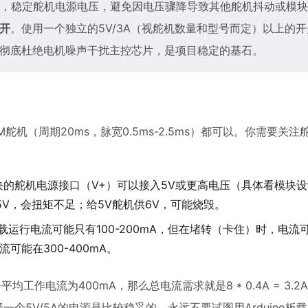
，稳定舵机电源电压，避免因电压骤降导致其他舵机抖动或模块
分开
。使用一个独立的5V/3A（视舵机数量和型号而定）以上的
这能彻底杜绝电机噪声干扰主控芯片，是项目稳定的基石。
舵机（周期20ms，脉宽0.5ms-2.5ms）都可以。你需要关
685模块的舵机电源接口（V+）可以接入5V或更高电压（具体看模块
5V，会扭矩不足；给5V舵机供6V，可能烧毁。
运行电流可能只有100-200mA，但在堵转（卡住）时，电流
可能在300-400mA。
作电流为400mA，那么总电流需求就是8 * 0.4A = 3.2
一个5V/5A的电源是比较稳妥的。永远不要试图用Arduino板载