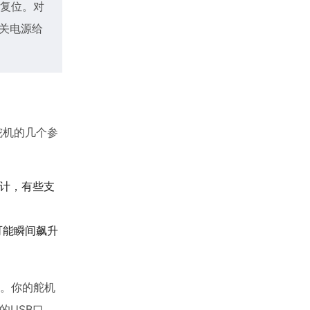
复位。对
开关电源给
注舵机的几个参
设计，有些支
可能瞬间飙升
A。你的舵机
的USB口