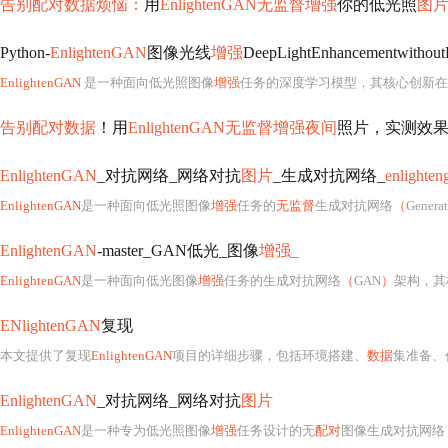
告别配对数据烦恼：
用
EnlightenGAN无监督增强
你的低光照
图片
Python-
EnlightenGAN
图像光线
增强
DeepLightEnhancementwithoutP
EnlightenGAN
是一种面向低光照图像
增强
任务的深度学习模型，其核心创新在
告别配对数据
！用
EnlightenGAN无监督增强夜间
照片，实测效
EnlightenGAN
_对抗网络_网络对抗
图片
_生成对抗网络_
enlighten
EnlightenGAN
是一种面向低光照图像
增强
任务的
无监督
生成对抗网络
（
Generat
EnlightenGAN
-master_GAN低光_图像
增强_
EnlightenGAN
是一种面向低光图像
增强
任务的生成对抗网络
（
GAN
）
架构，其
ENlightenGAN
复现
本文提供了复现
EnlightenGAN
项目的详细步骤，包括环境搭建、
数据
集准备、代码
EnlightenGAN
_对抗网络_网络对抗
图片
EnlightenGAN
是一种专为低光照图像
增强
任务设计的无
配对
图像生成对抗网络