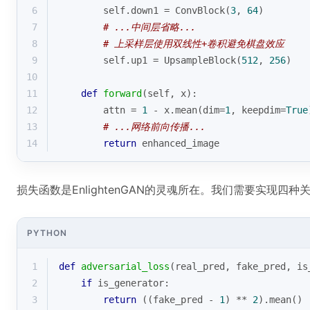
6
        self.down1 = ConvBlock(
3
, 
64
)
7
# ...中间层省略...
8
# 上采样层使用双线性+卷积避免棋盘效应
9
        self.up1 = UpsampleBlock(
512
, 
256
)
10
11
def
forward
(
self, x
):
12
        attn = 
1
 - x.mean(dim=
1
, keepdim=
True
13
# ...网络前向传播...
14
return
 enhanced_image
损失函数是EnlightenGAN的灵魂所在。我们需要实现四种
PYTHON
1
def
adversarial_loss
(
real_pred, fake_pred, is
2
if
 is_generator:
3
return
 ((fake_pred - 
1
) ** 
2
).mean()