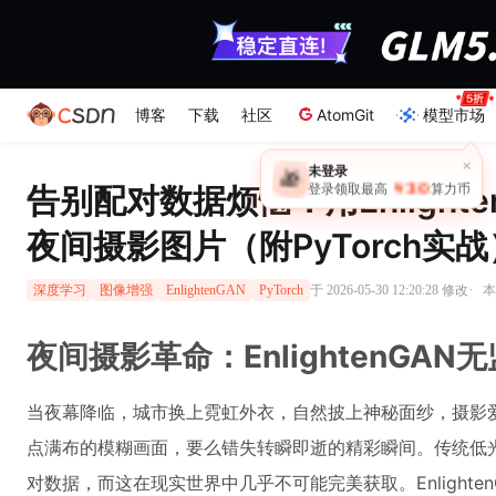
博客
下载
社区
AtomGit
模型市场
×
未登录
🎁
￥30
告别配对数据烦恼：用Enlight
登录领取最高
算力币
夜间摄影图片（附PyTorch实战
·
于 2026-05-30 12:20:28 修改
本
深度学习
图像增强
EnlightenGAN
PyTorch
夜间摄影革命：EnlightenGA
当夜幕降临，城市换上霓虹外衣，自然披上神秘面纱，摄影
点满布的模糊画面，要么错失转瞬即逝的精彩瞬间。传统低光
对数据，而这在现实世界中几乎不可能完美获取。Enlight