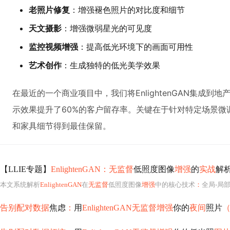
老照片修复
：增强褪色照片的对比度和细节
天文摄影
：增强微弱星光的可见度
监控视频增强
：提高低光环境下的画面可用性
艺术创作
：生成独特的低光美学效果
在最近的一个商业项目中，我们将EnlightenGAN集成到
示效果提升了60%的客户留存率。关键在于针对特定场景微
和家具细节得到最佳保留。
【LLIE专题】
EnlightenGAN：无监督
低照度图像
增强
的
实战
解
本文系统解析
EnlightenGAN
在
无监督
低照度图像
增强
中的核心技术
：
全局-局部双判别器
告别配对数据
焦虑
：
用
EnlightenGAN无监督增强
你的
夜间
照片
（