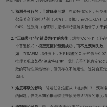
从提供的“Oracle”分类器结果表格（图9）中，我们可以得
预测是可行的，且准确率可观
：在多数情况下，分类器的
都显著高于随机猜测（50%）。例如，在CRUXEval 
94%。这强有力地证明，思维树特征确实包含了关于
“正确类F1”与“错误类F1”的失衡
：观察“Cor-F1”（正
个普遍模式：
模型更擅长预测成功，而不是预测失败
。
如，在SAFIM L3任务上，对R1模型的Cor-F1低至0.0
推理表现出某些“健康特征”时，我们几乎可以肯定它会
败的可能性虽然增加，但仍存在不确定性。这符合直觉
原因。
难度等级的影响
：随着任务难度从L1增加到L3，预
的问题，仅凭早期的推理特征来预测最终结果的难度增