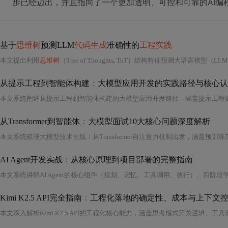
步已经迈出，并且指向了一个更加透明、可控和可靠的AI编
基于
思维树
预测LLM
代码生成
准确性的
工程实践
本文提出利用
思维树
（Tree of Thoughts, ToT）结构特征预测大语言模型（LL
从提示工程到智能体构建
：
大模型应用开发的实践路径与核心认
从Transformer到智能体
：
大模型面试10大核心问题深度解析
本文系统梳理大模型技术主线
：
从Transformer自注意力机制出发，涵盖预训练范式（BERT/GPT）、涌现能力与缩放
AI Agent开发实战
：
从核心原理到项目部署的完整指南
Kimi K2.5 API完全指南
：
工程化落地的确定性、成本与上下文