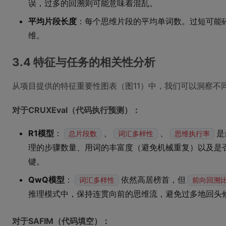
误，过多的回溯则可能意味着混乱。
平均片段长度
：每个思维片段的平均单词数。过短可能
维。
3.4 特征与任务的相关性分析
从项目提供的特征重要性图表（图11）中，我们可以洞察不同
对于CRUXEval（代码执行预测）：
R1模型
：
、
、
是
总片段数
词汇多样性
思维执行率
理的步骤数量、用词的丰富度（避免机械重复）以及是
键。
QwQ模型
：
依然高居榜首，但
词汇多样性
前向回溯
推理模式中，保持连贯向前的思维流，避免过多地回头
对于SAFIM（代码填空）：