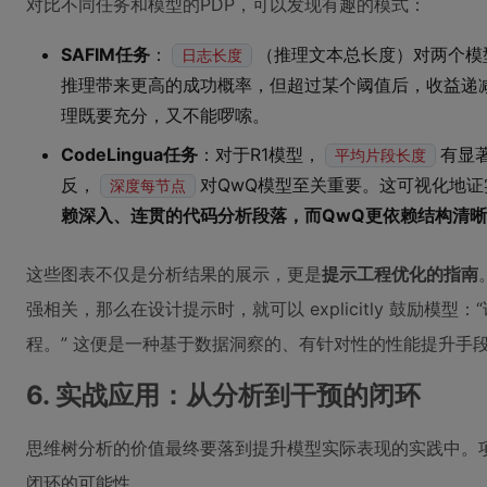
对比不同任务和模型的PDP，可以发现有趣的模式：
SAFIM任务
：
（推理文本总长度）对两个模
日志长度
推理带来更高的成功概率，但超过某个阈值后，收益递减
理既要充分，又不能啰嗦。
CodeLingua任务
：对于R1模型，
有显
平均片段长度
反，
对QwQ模型至关重要。这可视化地
深度每节点
赖深入、连贯的代码分析段落，而QwQ更依赖结构清
这些图表不仅是分析结果的展示，更是
提示工程优化的指南
强相关，那么在设计提示时，就可以 explicitly 鼓励模
程。” 这便是一种基于数据洞察的、有针对性的性能提升手
6. 实战应用：从分析到干预的闭环
思维树分析的价值最终要落到提升模型实际表现的实践中。项
闭环的可能性。