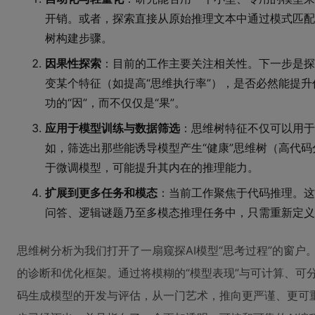
开销。或者，探索直接从原始推理文本中通过模式匹配
树构建步骤。
因果性探索
：目前的工作主要关注相关性。下一步是探
变某个特征（如提高“思维执行率”），是否必然能提
功的“因”，而不仅仅是“果”。
应用于模型训练与数据筛选
：思维树特征不仅可以用于
如，筛选出那些能诱导模型产生“健康”思维树（高代
于微调模型，可能提升其内在的推理能力。
扩展到更多任务和模态
：当前工作聚焦于代码推理。这
问答、逻辑谜题乃至多模态推理任务中，只需重新定义
思维树分析为我们打开了一扇窥探AI模型“思考过程”的窗
的诊断和优化框架。通过将模糊的“模型表现”与可计算、可
码生成模型的开发与评估，从一门艺术，推向更严谨、更可