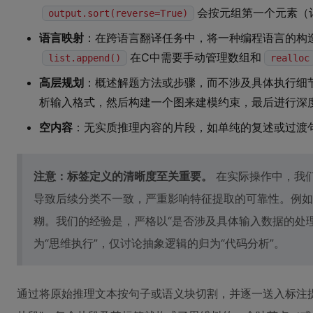
会按元组第一个元素（
output.sort(reverse=True)
语言映射
：在跨语言翻译任务中，将一种编程语言的构造映
在C中需要手动管理数组和
list.append()
realloc
高层规划
：概述解题方法或步骤，而不涉及具体执行细
析输入格式，然后构建一个图来建模约束，最后进行深度
空内容
：无实质推理内容的片段，如单纯的复述或过渡
注意：标签定义的清晰度至关重要。
在实际操作中，我
导致后续分类不一致，严重影响特征提取的可靠性。例如，
糊。我们的经验是，严格以“是否涉及具体输入数据的处
为“思维执行”，仅讨论抽象逻辑的归为“代码分析”。
通过将原始推理文本按句子或语义块切割，并逐一送入标注