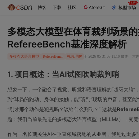
博客
下载
社区
AtomGit
模型市场
多模态大模型在体育裁判场景的
RefereeBench基准深度解析
·
于 2026-05-31 03:11:10 修改
本内
多模态大语言模型
RefereeBench
视频理解
1. 项目概述：当AI试图吹响裁判哨
想象一下，一个融合了视觉、听觉和语言理解的“超级大脑”
到”球员的跑动、身体的接触，能“听到”现场的声音，甚至能
“刚才那个动作是犯规吗？该给什么判罚？” 这就是
Referee
题：我们当前最先进的多模态大语言模型（MLLMs），究
作为一名长期关注AI在垂直领域落地的从业者，我见过太多