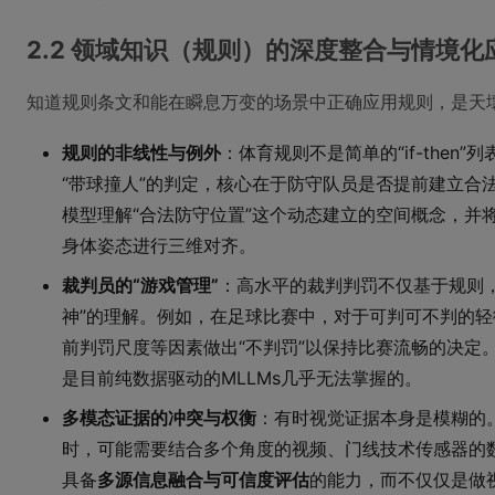
2.2 领域知识（规则）的深度整合与情境化
知道规则条文和能在瞬息万变的场景中正确应用规则，是天
规则的非线性与例外
：体育规则不是简单的“if-then
“带球撞人”的判定，核心在于防守队员是否提前建立合
模型理解“合法防守位置”这个动态建立的空间概念，并
身体姿态进行三维对齐。
裁判员的“游戏管理”
：高水平的裁判判罚不仅基于规则
神”的理解。例如，在足球比赛中，对于可判可不判的
前判罚尺度等因素做出“不判罚”以保持比赛流畅的决定
是目前纯数据驱动的MLLMs几乎无法掌握的。
多模态证据的冲突与权衡
：有时视觉证据本身是模糊的
时，可能需要结合多个角度的视频、门线技术传感器的
具备
多源信息融合与可信度评估
的能力，而不仅仅是做