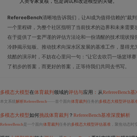
人类专家复核，也是调试和改进模型的关键。
RefereeBench
清晰地告诉我们，让AI成为值得信赖的“裁
一个里程碑，为整个社区指明了当前技术的边界和未来需要
在于提供了一套严谨的评估方法论和一份清醒的技术现状报告
冷静揭示短板、推动技术向深水区发展的基准工作，显得尤
炫酷的演示时，不妨在心里问一句：“让它去吹罚一场篮球赛
了初步的答案，而更好的答案，正等待我们共同去书写。
多模态大模型
在
体育裁判
领域的
评估与
应用
：
从
RefereeBench
本文系统
解析RefereeBench
——首个面向
体育裁判
任务的
多模态大模型评估基
多模态大模型
如何
挑战体育裁判
？
RefereeBench基准深度解析
RefereeBench
是一个面向
体育裁判
任务的
多模态大模型评估基准
，聚焦动态时