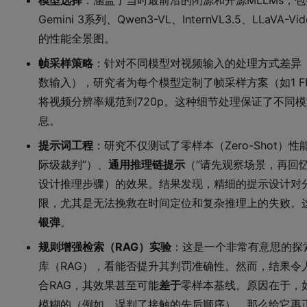
模型选择
：涵盖了当时最前沿的闭源和开源MLLMs，包括GPT
Gemini 3系列、Qwen3-VL、InternVL3.5、LLaV
的性能全景图。
帧采样策略
：针对不同模型对视频输入的处理方式差异
数输入），研究者为每个模型定制了帧采样方案（如1 FPS
将视频分辨率规范到720p。这种细节处理保证了不同
息。
提示词工程
：研究不仅测试了零样本（Zero-Shot）
际级裁判”）、
通用推理链提示
（“请先观察场景，再回忆
设计推理步骤）的效果。结果发现，精细的提示设计对
限，尤其是无法挽救在时间定位和复杂推理上的失败。
银弹
。
规则增强检索（RAG）实验
：这是一个非常有意思的探
库（RAG），看能否提升其判罚准确性。然而，结果令
合RAG，其效果甚至可能
差于
零样本基线。原因在于，
模糊的（例如，误判了接触的先后顺序），那么给它再