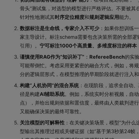
骨头”测试集，对选型的模型进行严格评估。不要被其
针对性地测试其
时序定位精度
和
规则逻辑应用
能力。
数据标注是生命线，专家介入不可少
：如果你想训练一
家主导设计。标注schema需要包含决策所需的全部
引用）。
宁可标注1000个高质量、多维度标注的样本
谨慎使用RAG作为“知识补丁”
：
RefereeBench
的实验
可能帮倒忙。考虑采用更紧密的融合方式，例如，将规
分的逻辑层形式，在模型推理的早期阶段就进行注入和
构建“人机协同”的混合系统
：在现阶段，追求全自动、
径是构建
AI辅助系统
。例如，系统实时分析视频，自动
点），并给出规则依据和置信度，最终由人类裁判进行
又能确保决策的最终可靠性。
关注模型的可解释性
：在关键决策场景，模型“为什么这
型输出其推理过程或关键证据（如“基于第3秒第24帧