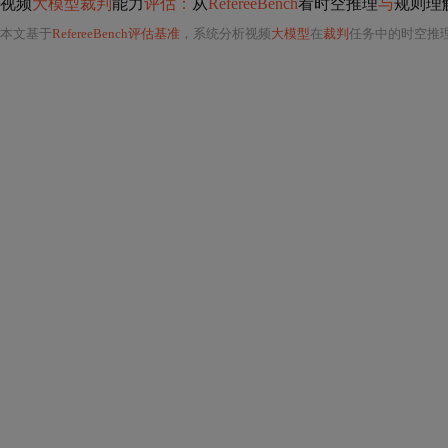
视频
大模型裁判
能力
评估：
从
RefereeBench
看时空推理
与
规则理
本文基于
RefereeBench评估基准
，系统分析视频
大模型
在
裁判
任务中的时空推