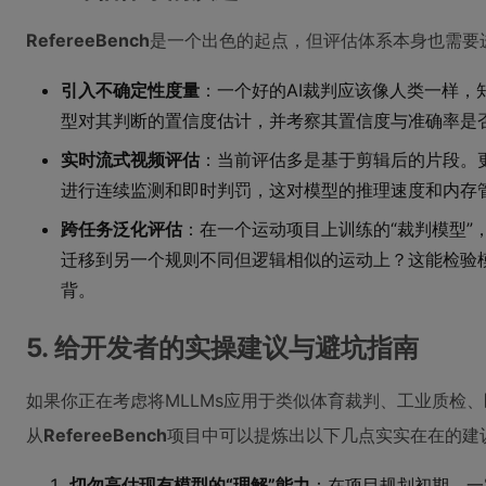
RefereeBench
是一个出色的起点，但评估体系本身也需要
引入不确定性度量
：一个好的AI裁判应该像人类一样，
型对其判断的置信度估计，并考察其置信度与准确率是
实时流式视频评估
：当前评估多是基于剪辑后的片段。
进行连续监测和即时判罚，这对模型的推理速度和内存
跨任务泛化评估
：在一个运动项目上训练的“裁判模型”
迁移到另一个规则不同但逻辑相似的运动上？这能检验模
背。
5. 给开发者的实操建议与避坑指南
如果你正在考虑将MLLMs应用于类似体育裁判、工业质检
从
RefereeBench
项目中可以提炼出以下几点实实在在的建
切勿高估现有模型的“理解”能力
：在项目规划初期，一