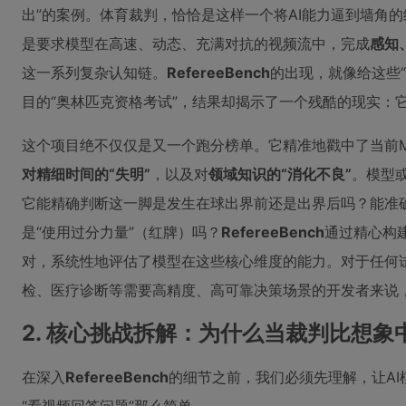
出”的案例。体育裁判，恰恰是这样一个将AI能力逼到墙角
是要求模型在高速、动态、充满对抗的视频流中，完成
感知
这一系列复杂认知链。
RefereeBench
的出现，就像给这些“
目的“奥林匹克资格考试”，结果却揭示了一个残酷的现实：
这个项目绝不仅仅是又一个跑分榜单。它精准地戳中了当前M
对精细时间的“失明”
，以及对
领域知识的“消化不良”
。模型
它能精确判断这一脚是发生在球出界前还是出界后吗？能准确
是“使用过分力量”（红牌）吗？
RefereeBench
通过精心构
对，系统性地评估了模型在这些核心维度的能力。对于任何试
检、医疗诊断等需要高精度、高可靠决策场景的开发者来说，
2. 核心挑战拆解：为什么当裁判比想象
在深入
RefereeBench
的细节之前，我们必须先理解，让A