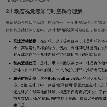
“看视频回答问题”那么简单。
2.1 动态视觉感知与时空耦合理解
体育视频是典型的动态、连续信号。一个犯规动作，其“决定性
数秒的连续肢体交互中。这对模型的视觉感知提出了极高要
高速运动捕捉
：在篮球、冰球等项目中，球员和球的移
小、高速运动目标的能力。例如，判断羽毛球是否在发
在发球动作的十几帧内精准定位球拍与手的相对位置。
复杂遮挡处理
：足球、手球等团队运动中，球员身体频
肢体（如一只伸出的脚、一个抬起的肘部）推断出完整
精确时间定位
：这是
RefereeBench
揭示的最大短板之
序。例如在排球中，判断“拦网触网”是否发生在对方进
还是球拍在球落地前触球。模型不仅需要识别“发生了什
前多数MLLMs的视频理解本质上是基于稀疏采样的关
生不足。