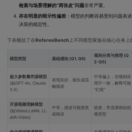
检索与场景理解的“两张皮”问题
非常严重。
存在明显的暗示性偏差
：模型的判断容易受到问题表述
决策的稳定性。
下表概括了在
RefereeBench
上不同模型家族在核心任务上
规则分类与推理 (Q
模型类型
基础感知 (Q1, Q6)
2-Q5)
超大参数量闭源模型
中等偏上，但规则应
表现良好，能生成流
(如GPT-4o, Claude
用不一致，解释可能
畅描述
3.5)
“幻觉”
开源视频理解模型
中等，描述可能笼统
较差，常混淆相似犯
(如VideoLLaMA, LL
或错误
规类型
aVA-Video)
专业领域微调模型
在微调项目上可能有