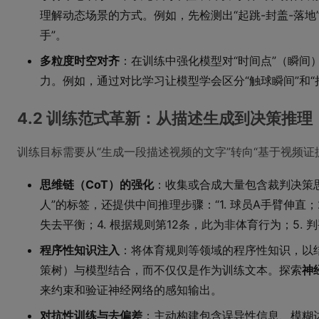
理解动态场景的方式。例如，先检测出“起跳-封盖-落地
手”。
多粒度时空对齐
：在训练中强化模型对“时间点”（瞬间
力。例如，通过对比学习让模型学会区分“触球瞬间”和“
4.2 训练范式革新：从描述生成到决策推理
训练目标需要从“生成一段描述视频的文字”转向“基于视频证
思维链（CoT）的强化
：收集或合成大量包含裁判决策
人”的标签，还提供中间推理步骤：“1. 球员A手臂伸直；2
失去平衡；4. 根据规则第12条，此为非体育行为；5. 
程序性知识注入
：将体育规则等领域的程序性知识，以
策树）与模型结合，而不仅仅是作为训练文本。探索
神
来约束和验证神经网络的感知输出。
对抗性训练与去偏差
：主动构建包含误导性信息、模糊