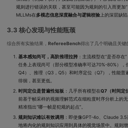
规则进行错误的关联，甚至可能因为规则的引入而更加“
MLLMs在
多模态信息深度融合与逻辑校验
上的深层缺陷
3.3 核心发现与性能瓶颈
综合所有实验结果，
RefereeBench
得出了几个明确且关键
基本感知尚可，高阶推理拉胯
：主流模型在“是否存在”
任务上表现尚可（部分模型准确率可达70%-80%）
Q4）、推理（Q3，Q5）和时序定位（Q7），性能普
徘徊，甚至更低。
时间定位是普遍性短板
：几乎所有模型在
Q7（时间定
前基于帧采样的视频理解范式在细粒度时序分析上的无
精准指出“哪一帧是犯规的起点”。
规则知识难以有效调用
：即使像GPT-4o、Claude
地将内化的规则知识应用到具体的视觉场景中。规则增