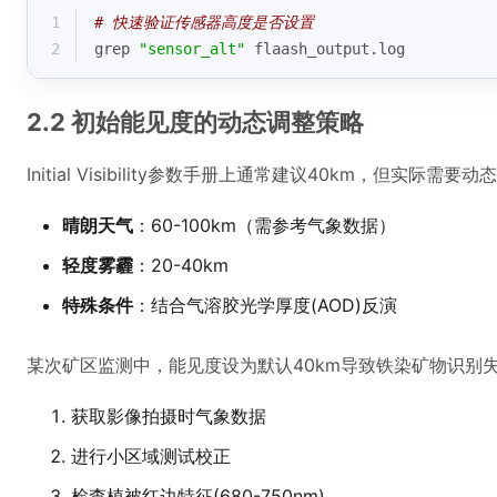
1
# 快速验证传感器高度是否设置
2
grep 
"sensor_alt"
 flaash_output.log
2.2 初始能见度的动态调整策略
Initial Visibility参数手册上通常建议40km，但实际需要
晴朗天气
：60-100km（需参考气象数据）
轻度雾霾
：20-40km
特殊条件
：结合气溶胶光学厚度(AOD)反演
某次矿区监测中，能见度设为默认40km导致铁染矿物识别
获取影像拍摄时气象数据
进行小区域测试校正
检查植被红边特征(680-750nm)