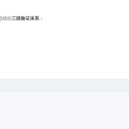
总结出
三级验证体系
：