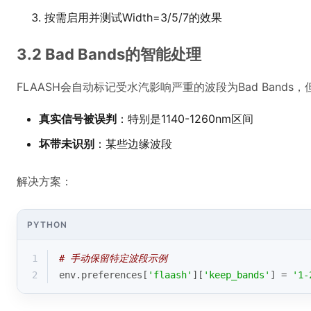
按需启用并测试Width=3/5/7的效果
3.2 Bad Bands的智能处理
FLAASH会自动标记受水汽影响严重的波段为Bad Band
真实信号被误判
：特别是1140-1260nm区间
坏带未识别
：某些边缘波段
解决方案：
PYTHON
1
# 手动保留特定波段示例
2
env.preferences[
'flaash'
][
'keep_bands'
] = 
'1-