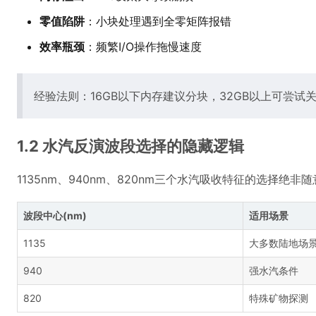
零值陷阱
：小块处理遇到全零矩阵报错
效率瓶颈
：频繁I/O操作拖慢速度
经验法则：16GB以下内存建议分块，32GB以上可尝试关
1.2 水汽反演波段选择的隐藏逻辑
1135nm、940nm、820nm三个水汽吸收特征的选择绝非
波段中心(nm)
适用场景
1135
大多数陆地场
940
强水汽条件
820
特殊矿物探测