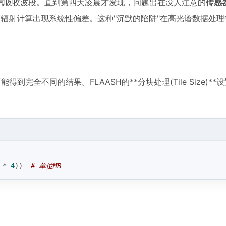
汽吸收波段。直到第四天凌晨才发现，问题出在没人注意的
传感
层顶辐射计算出现系统性偏差。这种"沉默的陷阱"在高光谱数据处
完全不同的结果。FLAASH的**分块处理(Tile Size)**
 * 
4
))  
# 单位MB