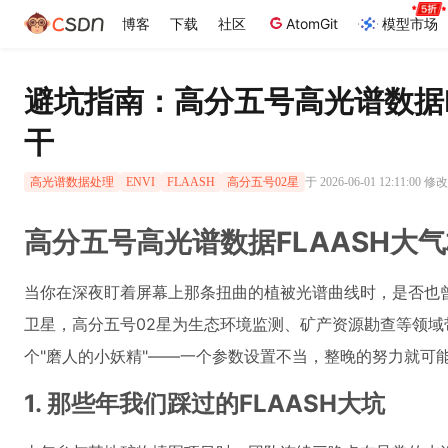
博客
下载
社区
AtomGit
模型市场
避坑指南：高分五号高光谱数据F
干
于 2026-06-01 12:11:00 修改
高光谱数据处理
ENVI
FLAASH
高分五号02星
高分五号高光谱数据FLAASH大
当你在深夜盯着屏幕上那条扭曲的植被光谱曲线时，是否也
卫星，高分五号02星为生态环境监测、矿产资源勘查等领域
个"磨人的小妖精"——一个参数设置不当，整晚的努力就可
1. 那些年我们踩过的FLAASH大坑