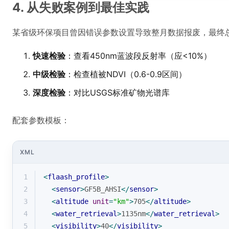
4. 从失败案例到最佳实践
某省级环保项目曾因错误参数设置导致整月数据报废，最终
快速检验
：查看450nm蓝波段反射率（应<10%）
中级检验
：检查植被NDVI（0.6-0.9区间）
深度检验
：对比USGS标准矿物光谱库
配套参数模板：
XML
1
<
flaash_profile
>
2
<
sensor
>
GF5B_AHSI
</
sensor
>
3
<
altitude
unit
=
"km"
>
705
</
altitude
>
4
<
water_retrieval
>
1135nm
</
water_retrieval
>
5
<
visibility
>
40
</
visibility
>