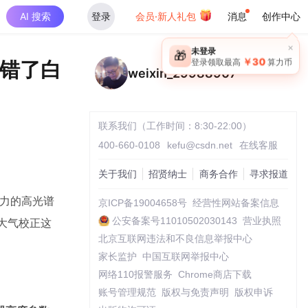
AI 搜索
登录
会员·新人礼包
消息
创作中心
×
未登录
🎁
￥30
置错了白
登录领取最高
算力币
weixin_29988907
联系我们（工作时间：8:30-22:00）
400-660-0108
kefu@csdn.net
在线客服
关于我们
招贤纳士
商务合作
寻求报道
力的高光谱
京ICP备19004658号
经营性网站备案信息
公安备案号11010502030143
营业执照
大气校正这
北京互联网违法和不良信息举报中心
家长监护
中国互联网举报中心
网络110报警服务
Chrome商店下载
账号管理规范
版权与免责声明
版权申诉