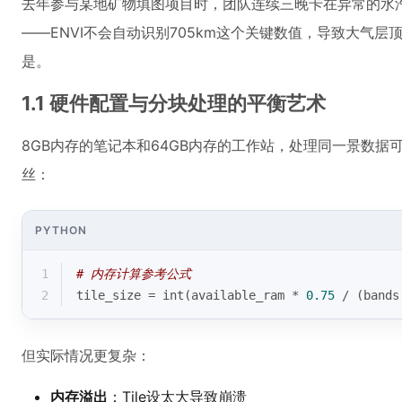
去年参与某地矿物填图项目时，团队连续三晚卡在异常的水
——ENVI不会自动识别705km这个关键数值，导致大气
是。
1.1 硬件配置与分块处理的平衡艺术
8GB内存的笔记本和64GB内存的工作站，处理同一景数据可能得到
丝：
PYTHON
1
# 内存计算参考公式
2
tile_size = 
int
(available_ram * 
0.75
 / (bands
但实际情况更复杂：
内存溢出
：Tile设太大导致崩溃