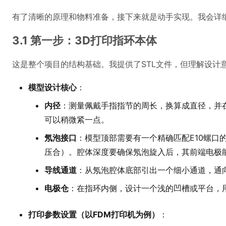
有了清晰的原理和物料准备，接下来就是动手实现。我会详细
3.1 第一步：3D打印指环本体
这是整个项目的结构基础。我提供了STL文件，但理解设计
模型设计核心
：
内径
：测量佩戴手指指节的周长，换算成直径，并在此
可以稍微紧一点。
氖泡接口
：模型顶部需要有一个精确匹配E10螺口
压合）。腔体深度要确保氖泡旋入后，其前端电极能
导线通道
：从氖泡腔体底部引出一个细小通道，通向
电极仓
：在指环内侧，设计一个浅的凹槽或平台，
打印参数设置（以FDM打印机为例）
：