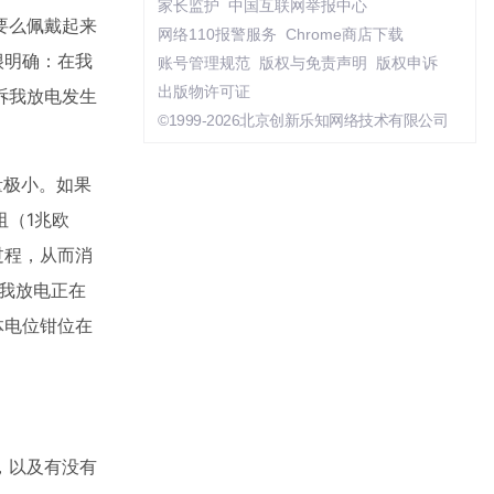
家长监护
中国互联网举报中心
要么佩戴起来
网络110报警服务
Chrome商店下载
很明确：在我
账号管理规范
版权与免责声明
版权申诉
出版物许可证
诉我放电发生
©1999-2026北京创新乐知网络技术有限公司
量极小。如果
（1兆欧
过程，从而消
诉我放电正在
体电位钳位在
，以及有没有