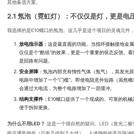
其他备选方案。
2.1 氖泡（霓虹灯）：不仅仅是灯，更是电
我选择的是E10螺口的氖泡。这几乎是这个项目的灵魂元件
放电指示器
：这是最直观的功能。当指环接触接地金属
仅仅是个“酷炫”的效果，更是一个重要的状态反馈。
是回路有问题。
安全屏障
：氖泡内部充有惰性气体（氖气），其发光原
电路中增加了一个“门槛”。即使电阻意外短路（虽然
会通过大电流，为整个电路增加了一层缓冲。
结构支撑件
：E10螺口提供了一个现成的、可靠的机
便于拆卸更换。
为什么不用LED？
这是一个很自然的疑问。LED（发光二极
电压通常很低（只有几伏到几十伏），人体静电的高压脉冲