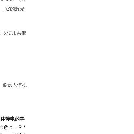
同，它的辉光
也可以使用其他
 假设人体积
人体静电的等
τ = R *