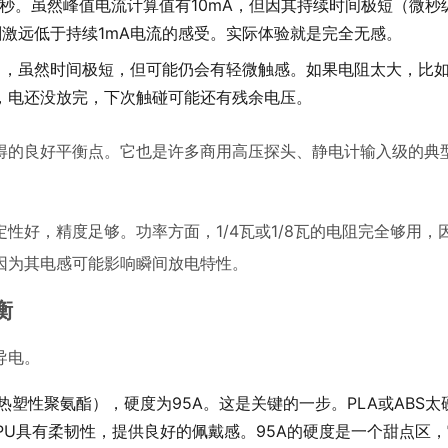
0.0002秒。虽然峰值电流计算值有10mA，但因其持续时间极短（微
经刺激远低于持续1mA电流的感受。实际体验就是完全无感。
论上），虽然时间极短，但可能仍会有轻微触感。如果电阻太大，比如
，电还没放完，下次触碰可能还有残余电压。
取得的良好平衡点。它也是许多商用高压探头、静电计输入级的典
定性好，精度足够。功率方面，1/4瓦或1/8瓦的电阻完全够用，
因为其电感可能影响瞬间放电特性。
衡
导电。
热塑性聚氨酯），硬度为95A。这是关键的一步。PLA或ABS
PU具有柔韧性，提供良好的佩戴感。95A的硬度是一个甜点区