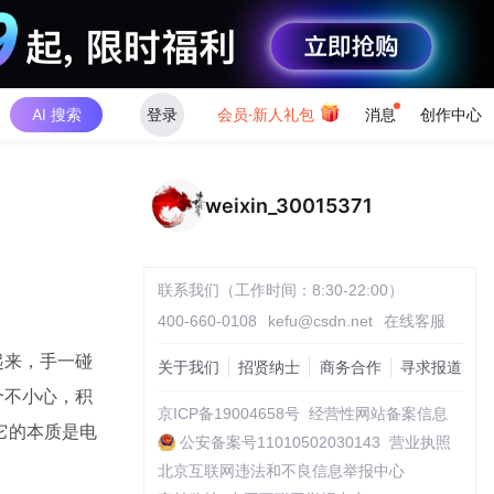
AI 搜索
登录
会员·新人礼包
消息
创作中心
weixin_30015371
联系我们（工作时间：8:30-22:00）
400-660-0108
kefu@csdn.net
在线客服
起来，手一碰
关于我们
招贤纳士
商务合作
寻求报道
个不小心，积
京ICP备19004658号
经营性网站备案信息
它的本质是电
公安备案号11010502030143
营业执照
北京互联网违法和不良信息举报中心