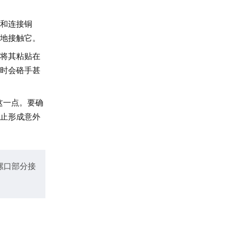
和连接铜
地接触它。
将其粘贴在
时会硌手甚
这一点。要确
止形成意外
螺口部分接