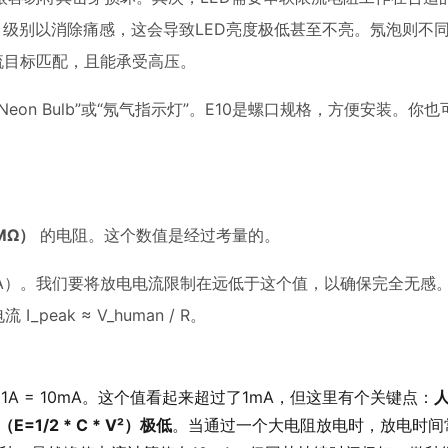
）级别以消除痛感，这会导致LED亮度极低甚至不亮。氖泡则不
限流目标匹配，且能承受高压。
eon Bulb”或“氖气指示灯”。E10是螺口规格，方便安装。你
MΩ）
的电阻。这个数值是经过考量的。
mA）。我们要将放电电流限制在远低于这个值，以确保完全无感。
eak ≈ V_human / R。
0Ω = 0.01A = 10mA。这个值看起来超过了1mA，但这里有个关键点：
/2 * C * V²）极低
。当通过一个大电阻放电时，放电时间常数 