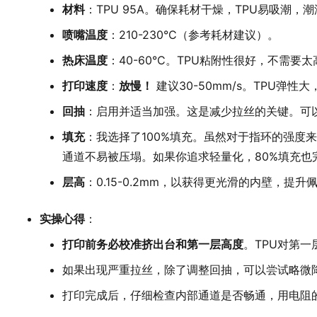
材料
：TPU 95A。确保耗材干燥，TPU易吸潮
喷嘴温度
：210-230°C（参考耗材建议）。
热床温度
：40-60°C。TPU粘附性很好，不需要
打印速度
：
放慢！
建议30-50mm/s。TPU弹
回抽
：启用并适当加强。这是减少拉丝的关键。可以设置
填充
：我选择了100%填充。虽然对于指环的强度
通道不易被压塌。如果你追求轻量化，80%填充也
层高
：0.15-0.2mm，以获得更光滑的内壁，提升
实操心得
：
打印前务必校准挤出台和第一层高度
。TPU对第
如果出现严重拉丝，除了调整回抽，可以尝试略微降
打印完成后，仔细检查内部通道是否畅通，用电阻