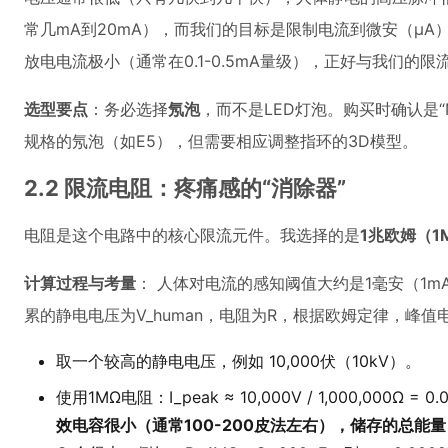
常几mA到20mA），而我们的目标是限制电流到微安（µA
放电电流极小（通常在0.1-0.5mA量级），正好与我们的
选型要点
：务必选择
氖泡
，而不是LED灯泡。购买时确认是“N
规格的氖泡（如E5），但需要相应调整指环的3D模型。
2.2 限流电阻：疼痛感的“消除器”
电阻是这个电路中的核心限流元件。我选择的是
1兆欧姆（1
计算过程与考量
： 人体对电流的感知阈值大约是1毫安（1
累的静电电压为V_human，电阻为R，根据欧姆定律，峰值电流 I_p
取一个较高的静电电压，例如 10,000伏（10kV）。
使用1MΩ电阻：I_peak ≈ 10,000V / 1,000,00
效电容很小（通常100-200皮法左右），储存的总能量（E=1