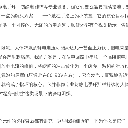
静电手环、防静电鞋垫等专业设备。但它们要么需要持续接地，
”一点的解决方案——一个戴在手指上的小装置。它的核心目标
提供一个可控的、无痛的放电通道，顺便还能有个视觉指示，告
：限流。人体积累的静电电压可能高达几千甚至上万伏，但电荷
就会产生刺痛感。我的方案是，在放电回路中串联一个高阻值电阻
制放电电流的峰值，将瞬间的冲击转化为一个缓慢、温和的泄放
氖泡的启辉电压通常在60-90V左右），它会发光，直观地告
）就构成了指环的核心。它并非像专业防静电手环那样持续将人
“起身-触碰”这类场景下的静电困扰。
个元件的选择背后都有讲究。这里我详细拆解一下为什么是它们