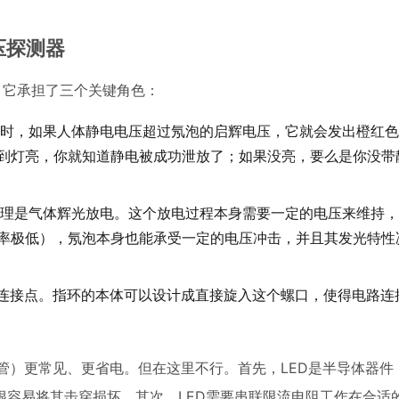
压探测器
，它承担了三个关键角色：
时，如果人体静电电压超过氖泡的启辉电压，它就会发出橙红色
看到灯亮，你就知道静电被成功泄放了；如果没亮，要么是你没带
理是气体辉光放电。这个放电过程本身需要一定的电压来维持，
概率极低），氖泡本身也能承受一定的电压冲击，并且其发光特性
械连接点。指环的本体可以设计成直接旋入这个螺口，使得电路连
管）更常见、更省电。但在这里不行。首先，LED是半导体器件
很容易将其击穿损坏。其次，LED需要串联限流电阻工作在合适