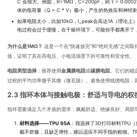
C 会很大。例如，R=1MΩ，C=200pF，则 τ = 
体的电荷量（Q = C * V）极小，产生的热效应和神
如果电阻太小，比如10kΩ，I_peak会高达1A（理
电过程会过于缓慢，在干燥环境下，可能你手都离开了
为什么是1MΩ？
这是一个在“快速放完”和“绝对无感”之间
值，证明了其在高电压、小电流场景下的可靠性和安全性。
电阻类型选择
：推荐使用
金属膜电阻
或
碳膜电阻
。它们的稳
过程的平均功率微乎其微（微瓦级）。避免使用线绕电阻，
2.3 指环本体与接触电极：舒适与导电的权
指环需要满足几个矛盾的需求：佩戴舒适、绝缘良好、局部
材料选择——TPU 95A
：我选择了3D打印材料TPU（
戴不舒服，且缺乏弹性，难以适应不同手指的粗细。T