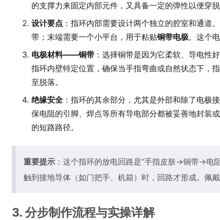
的支撑力来固定内部元件，又具备一定的弹性以便穿脱
设计要点
：指环内部需要设计两个独立的腔室和通道。
带；末端需要一个小平台，用于粘贴
铜带电极
。这个电
电极材料——铜带
：选择铜带是因为它柔软、导电性
指环内壁特定位置，确保当手指弯曲或自然状态下，指
至脱落。
绝缘安全
：指环的其余部分，尤其是外部和除了电极接
保电阻的引脚、焊点等所有导电部分都被妥善地封装或
的短路路径。
重要提示
：这个指环的放电回路是“手指皮肤->铜带->电
触到接地导体（如门把手、机箱）时，回路才形成。佩戴
3. 分步制作流程与实操详解