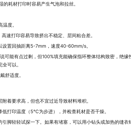
，潮湿的耗材打印时容易产生气泡和拉丝。
太高温度。
性大，高速打印容易导致挤出不稳定、层间粘合差。
回抽距离5-7mm，速度40-60mm/s。
来说可能有点过剩，但100%填充能确保指环整体结构致密，绝缘
完全可以。
佩戴舒适度。
一层附着要求高，但也不宜过近导致材料堆积。
低打印温度（5°C为步进），并检查耗材是否干燥。
的引脚轻轻试探一下。如果有堵塞，可以用小钻头或加热的缝衣