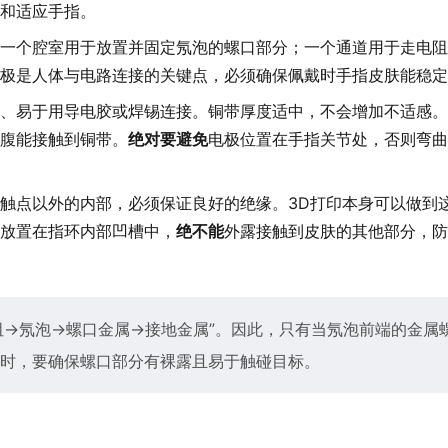
和适应手指。
一个腔室用于放置并固定氖泡的螺口部分；一个通道用于走电阻
极是人体与电路连接的关键点，必须确保佩戴时手指皮肤能稳定
好、易于用导电胶或焊锡连接。铜带厚度适中，不会增加不适感。
腹能接触到铜带。
绝对要避免
电极位置在手指关节处，否则弯曲
触点以外的内部，必须保证良好的绝缘。3D打印本身可以做到
放置在指环内部凹槽中，
绝不能
外露接触到皮肤的其他部分，防
阻->氖泡->螺口金属->接地金属”。因此，只有当氖泡前端的金属
时，要确保螺口部分有裸露且易于触碰目标。