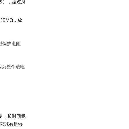
秒级），流过身
10MΩ，放
型保护电阻
因为整个放电
太硬，长时间佩
，它既有足够