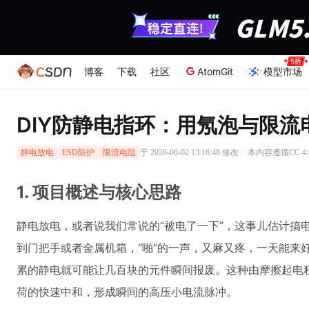
博客
下载
社区
AtomGit
模型市场
DIY防静电指环：用氖泡与限
·
于 2026-06-02 13:16:48 修改
本内容遵循CC 4.
静电放电
ESD防护
限流电阻
1. 项目概述与核心思路
静电放电，或者说我们常说的“被电了一下”，这事儿估计搞
到门把手或者金属机箱，“啪”的一声，又麻又疼，一天能来
累的静电就可能让几百块的元件瞬间报废。这种由摩擦起电
荷的快速中和，形成瞬间的高压小电流脉冲。