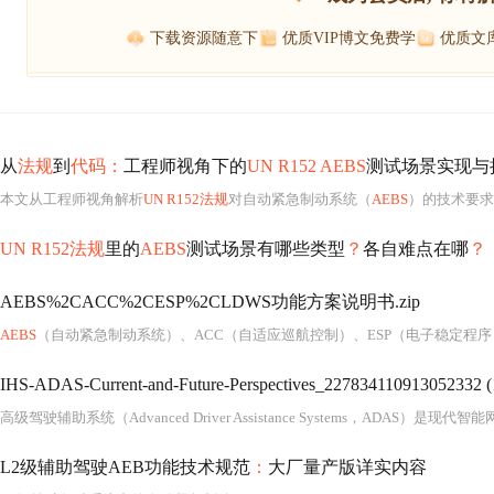
下载资源随意下
优质VIP博文免费学
优质文
从
法规
到
代码：
工程师视角下的
UN R152 AEBS
测试场景实现与
本文从工程师视角解析
UN R152法规
对自动紧急制动系统（
AEBS
）的技术要求，重点阐述车对车及弱势道路使用者测试场景的工程实现方法，分析十字路口转弯、
UN R152法规
里的
AEBS
测试场景有哪些类型
？
各自难点在哪
？
AEBS%2CACC%2CESP%2CLDWS功能方案说明书.zip
AEBS
（自动紧急制动系统）、ACC（自适应巡航控制）、ESP（电子稳定程序）与LDWS（车道偏离预警系统）是现代智能网联汽车中四大核心高级驾驶辅助系统（ADAS）功能，共同构成车辆主动安全体系的关键技术支柱。这些系统并非孤立运行，而是深度融合于整车电子电气架构（EEA）之中，依托多传感器融合感知（
IHS-ADAS-Current-and-Future-Perspectives_227834110913052332 (
L2级辅助驾驶AEB功能技术规范
：
大厂量产版详实内容