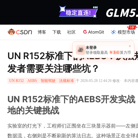
博客
下载
社区
AtomGit
模型市场
×
未登录
🎁
￥30
UN R152标准下的AEBS：
登录领取最高
算力币
发者需要关注哪些坑？
·
于 2026-05-28 12:44:26 修改
本内容遵循
UN R152
AEBS
智能驾驶
法规标准
UN R152标准下的AEBS开发
地的关键挑战
实验室的灯光下，工程师们正围坐在三块显示器前——左侧是U
数据流，右侧则是不断刷新的算法日志。这种场景正在全球