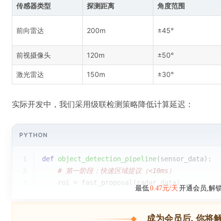
传感器类型
探测距离
角度范围
前向雷达
200m
±45°
前视摄像头
120m
±50°
激光雷达
150m
±30°
实际开发中，我们采用级联检测策略降低计算延迟：
PYTHON
1
def
object_detection_pipeline
(
sensor_data
):
2
# 第一阶段：快速区域提议（<10ms）
3
    roi = fast_proposal(radar_data)
最低
0.47元/天
开通会员,解
成为会员后, 你将