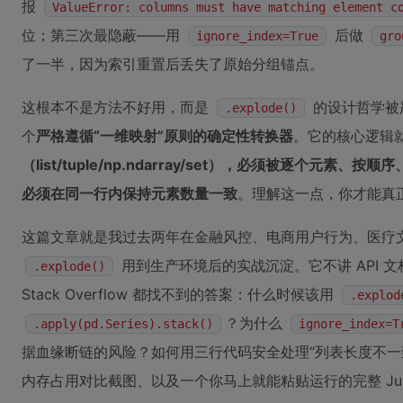
报
ValueError: columns must have matching element c
位；第三次最隐蔽——用
后做
ignore_index=True
gro
了一半，因为索引重置后丢失了原始分组锚点。
这根本不是方法不好用，而是
的设计哲学被
.explode()
个
严格遵循“一维映射”原则的确定性转换器
。它的核心逻辑
（list/tuple/np.ndarray/set），必须被逐个元
必须在同一行内保持元素数量一致
。理解这一点，你才能真正
这篇文章就是我过去两年在金融风控、电商用户行为、医疗
用到生产环境后的实战沉淀。它不讲 API 
.explode()
Stack Overflow 都找不到的答案：什么时候该用
.explod
？为什么
.apply(pd.Series).stack()
ignore_index=T
据血缘断链的风险？如何用三行代码安全处理“列表长度不一
内存占用对比截图、以及一个你马上就能粘贴运行的完整 Jupyte