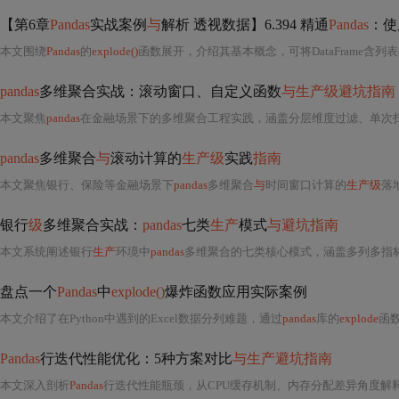
【第6章
Pandas
实战案例
与
解析 透视数据】6.394 精通
Pandas
：使
本文围绕
Pandas
的
explode()
函数展开，介绍其基本概念，可将DataFrame含列表的列展开。详细解析了该函数的用
pandas
多维聚合实战：滚动窗口、自定义函数
与生产级避坑指南
本文聚焦
pandas
在金融场景下的多维聚合工程实践，涵盖分层维度过滤、单次扫描多指标聚合、业务语义列名规范、滚动窗口的业务驱动设定、unstack的安全替代方案、自定
pandas
多维聚合
与
滚动计算的
生产级
实践
指南
本文聚焦银行、保险等金融场景下
pandas
多维聚合
与
时间窗口计算的
生产级
落地，深入剖析gro
银行
级
多维聚合实战：
pandas
七类
生产
模式
与避坑指南
本文系统阐述银行
生产
环境中
pandas
多维聚合的七类核心模式，涵盖多列多指标并行聚
盘点一个
Pandas
中
explode()
爆炸函数应用实际案例
本文介绍了在Python中遇到的Excel数据分列难题，通过
pandas
库的
explode
函数
Pandas
行迭代性能优化：5种方案对比
与生产避坑指南
本文深入剖析
Pandas
行迭代性能瓶颈，从CPU缓存机制、内存分配差异角度解释iterrows、itertuples等迭代器的本质区别；系统对比5种行处理方案（it