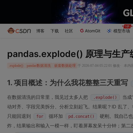
博客
下载
社区
AtomGit
模型市场
pandas.explode() 原理与
·
于 2026-07-04 05:22:01 修改
本内容
.explode()
pandas数据清洗
嵌套数据处理
1. 项目概述：为什么我花整整三天重写
在数据清洗的日常里，我见过太多人把
当成
.explode()
动对齐、字段完美拆分、分析立刻起飞。结果呢？ID 乱了
只能回退到
循环加
硬刚。我自己也
for
pd.concat()
炸，结果输出和输入一模一样，盯着屏幕发呆十分钟；第二