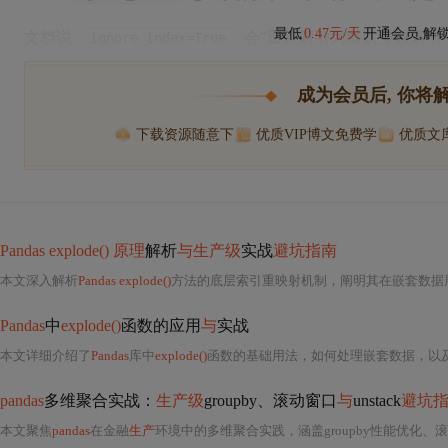
最低
0.47元/天
开通会员,解
文档说
会“重置索引为默认整数索引
ignore_index=True
成为会员后, 你将
下载资源随意下
优质VIP博文免费学
优质文
Pandas explode() 原理
解析
与生产级
实战
避坑指南
本文深入解析
Pandas explode()
方法的底层索引重映射机制，阐明其在嵌套数据展开中的高性能优势（C实现、内存复用、零索引重建）。覆盖5类高频实战场景：JSON嵌套列表展开、字符串分割展开、MultiIndex逐级展开、展开后聚合、自定义逻辑匹配
Pandas
中
explode()
函数的应用
与
实战
本文详细介绍了
Pandas
库中
explode()
函数的基础用法，如何处理嵌套数据，以及在
pandas
多维聚合实战：
生产级
groupby、滚动窗口
与
unstack
避坑
本文聚焦
pandas
在金融
生产
环境中的多维聚合实践，涵盖groupby性能优化、滚动窗口时间对齐