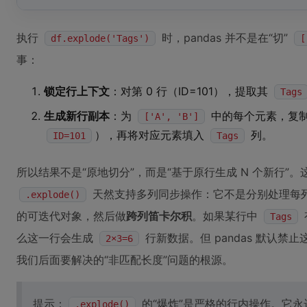
执行
时，pandas 并不是在“切”
df.explode('Tags')
[
事：
锁定行上下文
：对第 0 行（ID=101），提取其
Tags
生成新行副本
：为
中的每个元素，复
['A', 'B']
），再将对应元素填入
列。
ID=101
Tags
所以结果不是“原地切分”，而是“基于原行生成 N 个新行”
天然支持多列同步操作：它不是分别处理每
.explode()
的可迭代对象，然后做
跨列笛卡尔积
。如果某行中
Tags
么这一行会生成
行新数据。但 pandas 默认
2×3=6
我们后面要解决的“非匹配长度”问题的根源。
提示：
的“爆炸”是严格的行内操作。它
.explode()