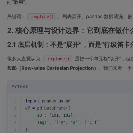
向“敢用”。
关键词：
、列表展开、pandas 数据清洗
.explode()
2. 核心原理与设计边界：它到底在做
2.1 底层机制：不是“展开”，而是“行级笛卡
很多人直觉认为
是把一个单元格“切开”，但
.explode()
投影（Row-wise Cartesian Projection）
。我们来看一个
PYTHON
1
import
 pandas 
as
 pd
2
df = pd.DataFrame({
3
'ID'
: [
101
, 
102
],
4
'Tags'
: [[
'A'
, 
'B'
], [
'C'
]]
5
})