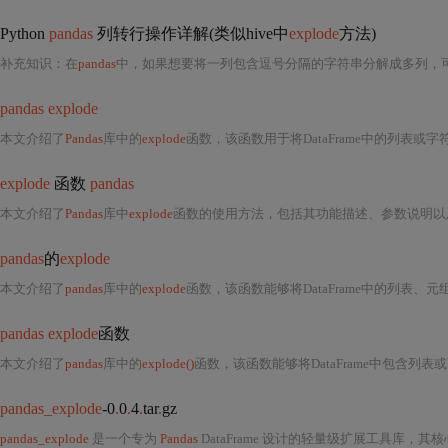
Python
pandas
列转行操作详解(类似hive中
explode
方法)
补充知识：在
pandas
中，如果想要将一列包含逗号分隔的字符串分解成多列，可以使
pandas explode
本文介绍了
Pandas
库中的
explode
函数，该函数用于将DataFrame中的列表或
explode
函数
pandas
本文介绍了
Pandas
库中
explode
函数的使用方法，包括其功能描述、参数说明以
pandas
的
explode
本文介绍了
pandas
库中的
explode
函数，该函数能够将DataFrame中的列表、元组、Series
pandas explode
函数
本文介绍了
pandas
库中的
explode()
函数，该函数能够将DataFrame中包含列表或可迭代对象的
pandas_explode
-0
.
0
.
4
.
tar
.
gz
pandas_explode
是一个专为
Pandas
DataFrame 设计的轻量级扩展工具库，其核心功能聚焦于对包含可迭代对象（尤其