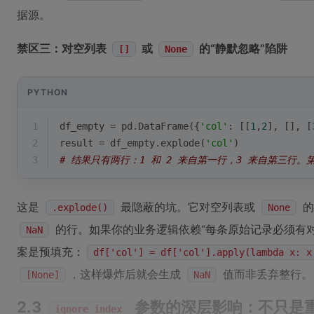
据源。
禁区三：对空列表
或
的“静默忽略”陷阱
[]
None
PYTHON
1
df_empty = pd.DataFrame({
'col'
: [[
1
,
2
], [], [
2
result = df_empty.explode(
'col'
)
3
# 结果只有两行：1 和 2 来自第一行，3 来自第三行。
这是
最隐蔽的坑。它对空列表或
的
.explode()
None
的行。如果你的业务逻辑依赖“每条原始记录必须有
NaN
案是预填充：
df['col'] = df['col'].apply(lambda x: x
，这样爆炸后就会生成
值而非丢弃整行。
[None]
NaN
2.3
参数的深层影响：不只是
ignore_index