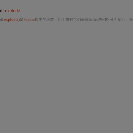
df
.explode
df
.explode()
是
Pandas
库中的函数，用于将包含列表或Series的列拆分为多行。每个元素拆分为单独的行