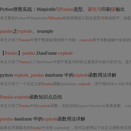
Python饼图实战：Matplotlib
与Pandas
选型、
避坑与
印刷
级
输出
本文聚焦Python中Matplotlib
与Pandas
绘制饼图的工程化选型
与
落地细节，涵盖
pandas
之
explode
、resample
本文介绍了
Pandas
中用于数据处理的两个功能：
explode
用于将数据帧中嵌套的列表拆分为多行，便于后续
【
Pandas
】
pandas
DataFrame
explode
本文介绍了
Pandas
2.2 DataFrame中用于将某列列表元素展开为多行的方法。该方法是重要的数据重塑工具，适用于处理JSON等结构化数据。文中说明了方法签名、参数、
python
explode_pandas
dataframe 中的
explode
函数用法详解
本文介绍了一个自定义的
Pandas
函数dataframe_
explode
，用于模仿Hive SQL中
Pandas-explode
函数知识点总结
本文介绍了
Pandas
中的
explode
函数，包括启动Jupyter Notebook查看参数、column参数的
pandas
dataframe 中的
explode
函数用法详解
如果在早期版本的
Pandas
中没有`explode
()
`，则可以使用以下自定义函数来实现相同的效果：```