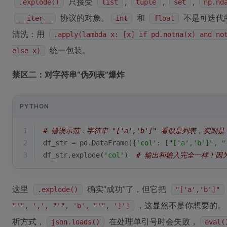
只接受
,
,
,
.explode()
list
tuple
set
np.nd
协议的对象。
和
不是可迭代
__iter__
int
float
清洗：用
.apply(lambda x: [x] if pd.notna(x) and no
统一包装。
else x)
禁区二：对字符串“伪列表”爆炸
PYTHON
1
# 错误示范：字符串 "['a','b']" 看似是列表，实则是 
2
df_str = pd.DataFrame({
'col'
: [
"['a','b']"
, 
"
3
df_str.explode(
'col'
)  
# 输出和输入完全一样！因为 
这里
确实“成功”了，但它把
.explode()
"['a','b']"
，这显然不是你想要的。
"'", ',', "'", 'b', "'", ']']
析方式，
在处理单引号时会失败，
json.loads()
eval(