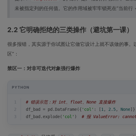
未被指定列的任何值。它的作用域被牢牢锁死在“当前行 
2.2 它明确拒绝的三类操作（避坑第一课）
很多报错，其实源于你试图让它做它设计上就不该做的事。
区”：
禁区一：对非可迭代对象强行爆炸
PYTHON
1
# 错误示范：对 int、float、None 直接爆炸
2
df_bad = pd.DataFrame({
'col'
: [
1
, 
2.5
, 
None
]}
3
df_bad.explode(
'col'
)  
# 报 ValueError: cannot