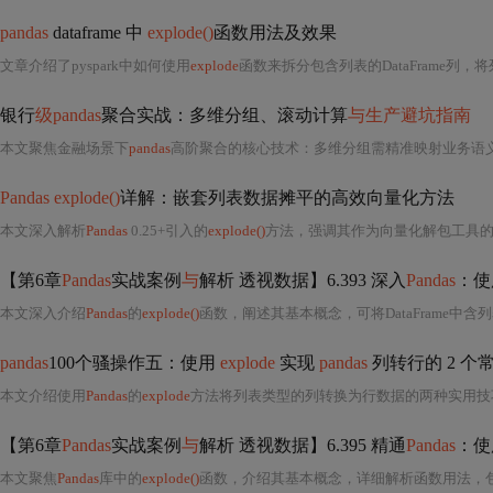
pandas
dataframe 中
explode()
函数用法及效果
文章介绍了pyspark中如何使用
explode
函数来拆分包含列表的DataFrame列，将列表内容
银行
级pandas
聚合实战：多维分组、滚动计算
与生产避坑指南
本文聚焦金融场景下
pandas
高阶聚合的核心技术：多维分组需精准映射业务语义，避免退单干扰标准差计算；自
Pandas explode()
详解：嵌套列表数据摊平的高效向量化方法
本文深入解析
Pandas
0.25+引入的
explode()
方法，强调其作为向量化解包工具
【第6章
Pandas
实战案例
与
解析 透视数据】6.393 深入
Pandas
：使
本文深入介绍
Pandas
的
explode()
函数，阐述其基本概念，可将DataFrame中含列表的列展开为多行，便于数据分析。详细解析了函
pandas
100个骚操作五：使用
explode
实现
pandas
列转行的 2 个
本文介绍使用
Pandas
的
explode
方法将列表类型的列转换为行数据的两种实用技
【第6章
Pandas
实战案例
与
解析 透视数据】6.395 精通
Pandas
：使
本文聚焦
Pandas
库中的
explode()
函数，介绍其基本概念，详细解析函数用法，包括基本用法、保留索引、处理缺失值