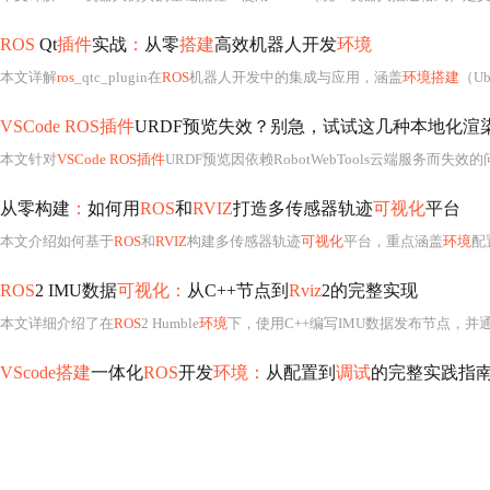
ROS
Qt
插件
实战
：
从零
搭建
高效机器人开发
环境
本文详解
ros
_qtc_plugin在
ROS
机器人开发中的集成与应用，涵盖
环境搭建
（Ubuntu 
VSCode ROS插件
URDF预览失效？别急，试试这几种本地化渲
本文针对
VSCode ROS插件
URDF预览因依赖RobotWebTools云端服务而失效的问题，分析其网
从零构建
：
如何用
ROS
和
RVIZ
打造多传感器轨迹
可视化
平台
本文介绍如何基于
ROS
和
RVIZ
构建多传感器轨迹
可视化
平台，重点涵盖
环境
配置
ROS
2 IMU数据
可视化：
从C++节点到
Rviz
2的完整实现
本文详细介绍了在
ROS
2 Humble
环境
下，使用C++编写IMU数据发布节点，并
VScode搭建
一体化
ROS
开发
环境：
从配置到
调试
的完整实践指