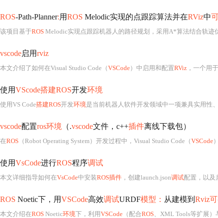
ROS
-Path-Planner
:
用
ROS
Melodic实现的点跟踪算法并在
RViz
中
该项目基于
ROS
Melodic实现点跟踪机器人的路径规划，采用A*算法结合轨
vscode
启用
rviz
本文介绍了如何在Visual Studio Code（
VSCode
）中启用和配置
RViz
，一个用
使用
VScode搭建ROS
开发
环境
使用VS Code
搭建ROS
开发
环境
是当前机器人软件开发领域中一项兼具实用性
vscode
配置
ros环境
（.
vscode
文件，c++
插件
离线下载包）
在
ROS
（Robot Operating System）开发过程中，Visual Studio Code（
VSCode
）
使用
VsCode
进行
ROS
程序
调试
本文详细指导如何在
VsCode
中安装
ROS插件
，创建launch.json
调试
配置，以及
ROS
Noetic下，用
VSCode
高效
调试
URDF
模型：
从建模到
Rviz
本文介绍在
ROS
Noetic
环境
下，利用
VSCode
（配合
ROS
、XML Tools等扩展）