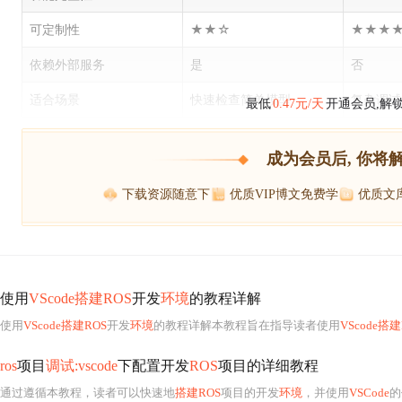
可定制性
★★☆
★★★
依赖外部服务
是
否
适合场景
快速检查简单模型
复杂调试
最低
0.47元/天
开通会员,解
成为会员后, 你将
下载资源随意下
优质VIP博文免费学
优质文
使用
VScode搭建ROS
开发
环境
的教程详解
使用
VScode搭建ROS
开发
环境
的教程详解本教程旨在指导读者使用
VScode搭建
ros
项目
调试:vscode
下配置开发
ROS
项目的详细教程
通过遵循本教程，读者可以快速地
搭建ROS
项目的开发
环境
，并使用
VSCode
的