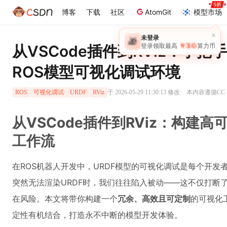
博客
下载
社区
AtomGit
模型市场
×
未登录
🎁
￥30
从VSCode插件到RViz：手
登录领取最高
算力币
ROS模型可视化调试环境
·
于 2026-05-29 11:30:13 修改
本内容遵循CC 4
ROS
可视化调试
URDF
RViz
从VSCode插件到RViz：构建
工作流
在ROS机器人开发中，URDF模型的可视化调试是每个开发者
突然无法渲染URDF时，我们往往陷入被动——这不仅打断
在风险。本文将带你构建一个
冗余、高效且可定制
的可视化工
定性有机结合，打造永不中断的模型开发体验。