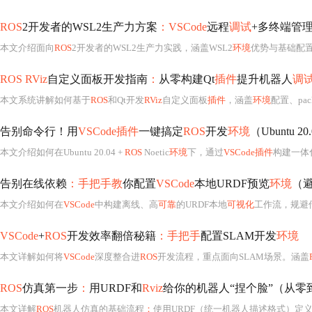
ROS
2开发者的WSL2生产力方案
：VSCode
远程
调试
+多终端管
本文介绍面向
ROS
2开发者的WSL2生产力实践，涵盖WSL2
环境
优势与基础配
ROS RViz
自定义面板开发指南
：
从零构建Qt
插件
提升机器人
调
本文系统讲解如何基于
ROS
和Qt开发
RViz
自定义面板
插件
，涵盖
环境
配置、pack
告别命令行！用
VSCode插件
一键搞定
ROS
开发
环境
（Ubuntu 20.
本文介绍如何在Ubuntu 20.04 +
ROS
Noetic
环境
下，通过
VSCode插件
构建一体
告别在线依赖
：手把手教
你配置
VSCode
本地URDF预览
环境
（
本文介绍如何在
VSCode
中构建离线、高
可靠
的URDF本地
可视化
工作流，规避
VSCode
+
ROS
开发效率翻倍秘籍
：手把手
配置SLAM开发
环境
本文详解如何将
VSCode
深度整合进
ROS
开发流程，重点面向SLAM场景。涵盖
ROS
仿真第一步
：
用URDF和
Rviz
给你的机器人“捏个脸”（从零
本文详解
ROS
机器人仿真的基础流程
：
使用URDF（统一机器人描述格式）定义机器人结构，包括基础