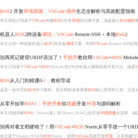
ROS
2 开发
环境搭建：VSCode 插件
生态全解析与高效配置指南
本文系统介绍基于
VSCode
构建
ROS
2开发
环境
的完整方案，涵盖核心
ROS插件
配
机器人
ROS
2跨设备
调试：VSCode
Remote-SSH + 本地
Rviz
2
本文介绍一种高效机器人
ROS
2跨设备
调试
方案
：
利用
VSCode
Remote-SS
别再死记硬背URDF语法了！
手把手
教你用
VSCode
+
ROS
Melodi
本文介绍基于
VSCode
与
ROS
Melodic的URDF机器人建模高效开发方法，涵盖
V
ROS
从入门到精通0-
1：
教程导读
这是一份详尽的
ROS
学习教程，旨在帮助读者掌握
ROS
核心原理和工具，涉及从安装配置到分布式通信、仿真工具、机器人设计、导航路径规划
从零开始学
ROS1：手把手教
你
搭建
开发
环境
与源码解析
本文详细讲解
ROS1
（Noetic版）在Ubuntu 20.04上的开发
环境搭建
全流程，涵
别再对着文档硬啃了！用
VSCode
+
ROS
Noetic从零手搓一个UR
本文基于Ubuntu 20.04与
ROS
Noetic，使用
VSCode
高效开发
环境
，从零构建可