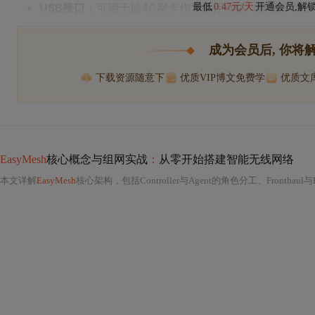
USB接口
：可用于插4G网卡作为备用网络（实测华为B
最低
0.47元/天
开通会员,解
成为会员后, 你将
下载资源随意下
优质VIP博文免费学
优质文
EasyMesh
核心概念与组网实战
：
从零开始搭建智能无线网络
本文详解
EasyMesh
核心架构，包括Controller与Agent的角色分工、Fronthaul与Backhaul链路机