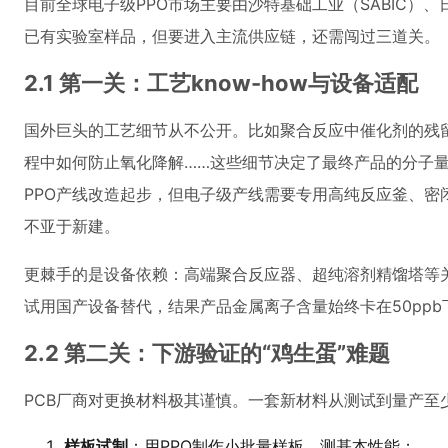
目前全球电子级PPO市场主要由沙特基础工业（SABIC）
已有实验室样品，但要进入主流供应链，还需闯过三道关。
2.1 第一关：工艺know-how与设备适配
国外巨头的工艺细节从不公开。比如聚合反应中催化剂的残
程中如何防止氧化降解……这些细节决定了最终产品的分子
PPO产线改造起步，但电子级产线需要专用高纯反应釜、密闭输
不亚于新建。
更棘手的是设备依赖：高端聚合反应器、超纯溶剂精馏塔等
试用国产设备替代，结果产品金属离子含量始终卡在50pp
2.2 第二关：下游验证的“鸡生蛋”难题
PCB厂商对更换材料极其谨慎。一套新材料从测试到量产至
样板试制
：用PPO制作小批量样板，测基本性能；