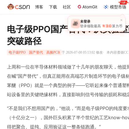
博客
下载
社区
AtomGit
模型市场
×
未登录
🎁
￥30
电子级PPO国产替代：从实验
登录领取最高
算力币
突破路径
·
于 2026-07-08 05:13:02 修改
本内容遵循CC 4
电子级PPO
国产替代
高频PCB
上周和一位在半导体材料领域做了十几年的朋友聊天，他提
在喊“国产替代”，但真正能用在高端芯片制造环节的电子级
苯醚（PPO）就是一个典型的例子——它听起来像个普通塑料
站设备里的关键绝缘材料，直接影响到信号传输的损耗和稳
“不是我们不想用国产的，”他说，“而是电子级PPO的纯度
（十亿分之一），国外巨头积累了半个世纪的工艺know-h
得把聚合、提纯、应用验证这一整条链跑通。”