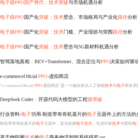
电子级PPO国产替代：技术突破
与市场机遇分析
电子级PPO
国产化
突破：技术
壁垒、市场格局与产业化
路径
分析
电子级PPO
国产化
突破：技术
门槛、产业现状与突围
路径
分析
电子级PPO
国产化
突破：技术
壁垒与5G新材料机遇分析
智驾落地真相
：
BEV+Transformer、混合定位与
PPO
决策如何驱
e-commerceOficial
:PPO
-虚拟商店
“e-commerceOficial
:PPO
-虚拟商店”是一个融合前沿人工智能
技术
与
电子
商务系统建模的综合性研究型项目
DeepSeek Coder
：
开源代码大模型的工程
级突破
行业资料-
电子
功用-制造带有有机基片的
电子
元器件上的方法的介绍
制造带有有机基片的
电子
元器件，是当前微
电子技术
、先进封装
技术
与柔性
电
基于物联网
技术
的
电子
商务物流智能系统研究.rar