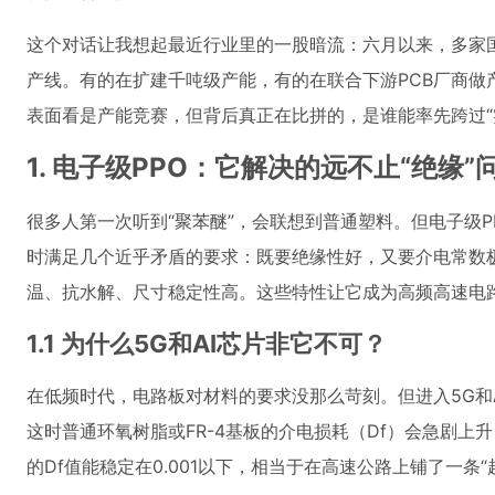
这个对话让我想起最近行业里的一股暗流：六月以来，多家国
产线。有的在扩建千吨级产能，有的在联合下游PCB厂商做
表面看是产能竞赛，但背后真正在比拼的，是谁能率先跨过“
1. 电子级PPO：它解决的远不止“绝缘”
很多人第一次听到“聚苯醚”，会联想到普通塑料。但电子级
时满足几个近乎矛盾的要求：既要绝缘性好，又要介电常数极低
温、抗水解、尺寸稳定性高。这些特性让它成为高频高速电
1.1 为什么5G和AI芯片非它不可？
在低频时代，电路板对材料的要求没那么苛刻。但进入5G和A
这时普通环氧树脂或FR-4基板的介电损耗（Df）会急剧上
的Df值能稳定在0.001以下，相当于在高速公路上铺了一条