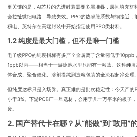
更关键的是，AI芯片的先进封装需要多层堆叠，层间填充材
会拉扯微细电路，导致失效。PPO的热膨胀系数与铜接近，
积电、英特尔在高端封装中开始指定使用PPO类材料。
1.2 纯度是最大门槛，但不是唯一门槛
电子级PPO的纯度指标有多严？金属离子含量需低于10pp
1ppb以内——相当于一游泳池水里只能有一粒盐。这种纯
体合成、聚合催化、溶剂提纯到造粒包装的全流程超净处理
但纯度达标只是入场券。真正难的是批次稳定性：今天产的P
小于3%。下游PCB厂一旦选材，会用于几十万平米的板子
废。
2. 国产替代卡在哪？从“能做”到“敢用”