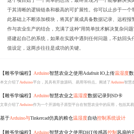
这个项目始于一个简单的想法，最终呈现为一个能够解决实
于其清晰的逻辑链条和极高的可扩展性。你可以止步于一个
此基础上不断添加模块，将其扩展成具备数据记录、远程报
作与农业生产的结合，充满了这种“用简单技术解决复杂问题
搭建起自己的系统，如果在实践中遇到任何问题，不妨回头
值设定，这两步往往是成功的关键。
【雕爷学编程】
Arduino
智慧农业之使用Adafruit IO上传
温湿度
数
本文介绍了
Arduino
平台，其具有开放源码、易用等特点。阐述了
Arduino
智慧
【雕爷学编程】
Arduino
智慧农业之
温湿度
数据记录到SD卡
文章介绍了
Arduino
作为一个开源电子原型平台在智慧农业中的应用，包括其易用性、
基于
Arduino与
Tinkercad仿真的粮仓
温湿度
自动
控制系统设计
【雕爷学编程】
Arduino
智慧农业之使用DHT传感器
控制
风扇的