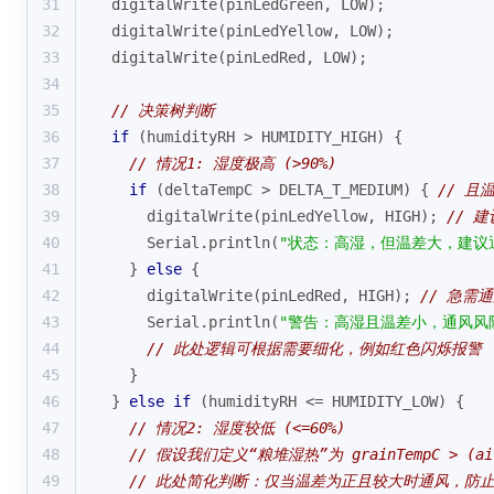
31
digitalWrite
(pinLedGreen, LOW);
32
digitalWrite
(pinLedYellow, LOW);
33
digitalWrite
(pinLedRed, LOW);
34
35
// 决策树判断
36
if
 (humidityRH > HUMIDITY_HIGH) {
37
// 情况1: 湿度极高 (>90%)
38
if
 (deltaTempC > DELTA_T_MEDIUM) { 
// 且温
39
digitalWrite
(pinLedYellow, HIGH); 
// 
40
      Serial.
println
(
"状态：高湿，但温差大，建议
41
    } 
else
 {
42
digitalWrite
(pinLedRed, HIGH); 
// 急需
43
      Serial.
println
(
"警告：高湿且温差小，通风风
44
// 此处逻辑可根据需要细化，例如红色闪烁报警
45
    }
46
  } 
else
if
 (humidityRH <= HUMIDITY_LOW) {
47
// 情况2: 湿度较低 (<=60%)
48
// 假设我们定义“粮堆湿热”为 grainTempC > (
49
// 此处简化判断：仅当温差为正且较大时通风，防