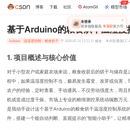
博客
下载
社区
AtomGit
模型市场
×
未登录
🎁
￥30
登录领取最高
算力币
基于Arduino的粮食烘干温湿
·
于 2026-05-31 12:52:21 修改
本内容遵循CC 4
Arduino
温湿度控制
粮食烘干
1. 项目概述与核心价值
对于小型农户或家庭农场来说，粮食收获后的烘干与储存是
程中，如果温湿度控制不当，极易发生霉变、发芽或虫害，
农户的经验，定时查看、手动通风，不仅劳动强度大，而且
机或造成过度干燥。市场上专业的粮情测控系统动辄数万元
是我动手设计这个基于Arduino的粮食烘干温湿度控制系
件，搭建一个能自动判断、直观提示的“智能小助手”，让精