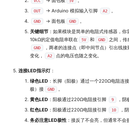
-> 面包板
。
VCC
5V
-> Arduino 模拟输入引脚
。
OUT
A2
-> 面包板
。
GND
GND
关键细节
：如果模块是简单的电阻式传感器，你
10kΩ的定值电阻串联在
和
之间，传
5V
GND
，两者的连接点（即中间节点）引出线接
GND
变化，
点的电压也随之变化。
A2
连接LED指示灯
：
绿色LED
：长脚（阳极）通过一个220Ω电阻连接到 
极）接
。
GND
黄色LED
：阳极通过220Ω电阻接引脚
，阴
9
红色LED
：阳极通过220Ω电阻接引脚
，阴
10
务必注意LED极性
：接反了不会亮，但通常不会