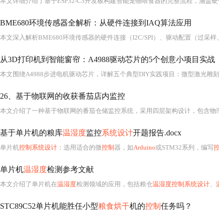
BME680环境传感器全解析：从硬件连接到IAQ算法应用
从3D打印机到智能窗帘：A4988驱动芯片的5个创意小项目实战
26、基于物联网的收获番茄店内监控
基于单片机的粮库
温湿度
监控
系统设计
开题报告.docx
单片机
控制系统设计
：选用适合的微
控制
器，如
Arduino
或STM32系列，编写
单片机
温湿度
检测参考文献
本文介绍了单片机在
温湿度
检测领域的应用，包括粮仓
温湿度控制系统设计
、
STC89C52单片机能胜任小型
粮食烘干
机的
控制
任务吗？