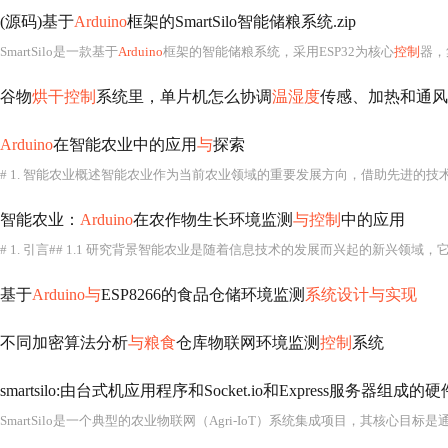
(源码)基于
Arduino
框架的SmartSilo智能储粮系统.zip
SmartSilo是一款基于
Arduino
框架的智能储粮系统，采用ESP32为核心
控制
器，
谷物
烘干控制
系统里，单片机怎么协调
温湿度
传感、加热和通风
Arduino
在智能农业中的应用
与
探索
智能农业：
Arduino
在农作物生长环境监测
与控制
中的应用
基于
Arduino与
ESP8266的食品仓储环境监测
系统设计与实现
不同加密算法分析
与粮食
仓库物联网环境监测
控制
系统
smartsilo:由台式机应用程序和Socket.io和Express服务
SmartSilo是一个典型的农业物联网（Agri-IoT）系统集成项目，其核心目