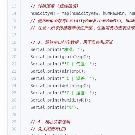
13
// 转换湿度 (线性插值)
14
  humidityRH = 
map
(humidityRaw, humRawMin, hu
15
// 使用map函数将humidityRaw从[humRawMin, hu
16
// 注意：如果传感器非线性严重，这里需要用查表法
17
18
// 3. 通过串口打印数据，用于监控和调试
19
  Serial.
print
(
"粮温: "
);
20
  Serial.
print
(grainTempC);
21
  Serial.
print
(
"°C | 气温: "
);
22
  Serial.
print
(airTempC);
23
  Serial.
print
(
"°C | 温差: "
);
24
  Serial.
print
(deltaTempC);
25
  Serial.
print
(
"°C | 湿度: "
);
26
  Serial.
print
(humidityRH);
27
  Serial.
println
(
"%"
);
28
29
// 4. 核心决策逻辑
30
// 先关闭所有LED