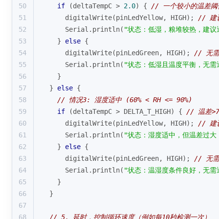
50
if
 (deltaTempC > 
2.0
) { 
// 一个较小的温差阈
51
digitalWrite
(pinLedYellow, HIGH); 
// 
52
      Serial.
println
(
"状态：低湿，粮堆较热，建议
53
    } 
else
 {
54
digitalWrite
(pinLedGreen, HIGH); 
// 无
55
      Serial.
println
(
"状态：低湿且温度平衡，无需
56
    }
57
  } 
else
 {
58
// 情况3: 湿度适中 (60% < RH <= 90%)
59
if
 (deltaTempC > DELTA_T_HIGH) { 
// 温差>7
60
digitalWrite
(pinLedYellow, HIGH); 
// 
61
      Serial.
println
(
"状态：湿度适中，但温差过大
62
    } 
else
 {
63
digitalWrite
(pinLedGreen, HIGH); 
// 无
64
      Serial.
println
(
"状态：温湿度条件良好，无需
65
    }
66
  }
67
68
// 5. 延时，控制循环速度（例如每10秒检测一次）