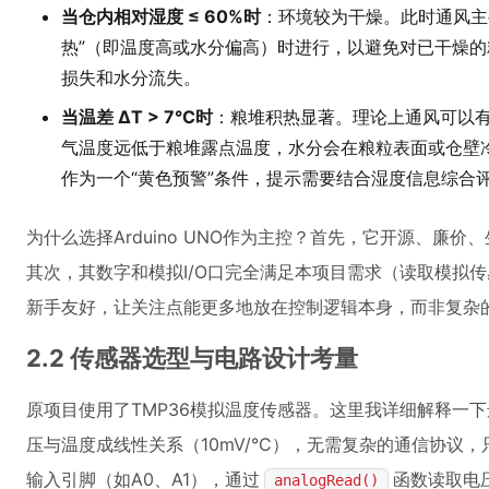
当仓内相对湿度 ≤ 60%时
：环境较为干燥。此时通风主
热”（即温度高或水分偏高）时进行，以避免对已干燥的
损失和水分流失。
当温差 ΔT > 7°C时
：粮堆积热显著。理论上通风可以
气温度远低于粮堆露点温度，水分会在粮粒表面或仓壁
作为一个“黄色预警”条件，提示需要结合湿度信息综合
为什么选择Arduino UNO作为主控？首先，它开源、廉
其次，其数字和模拟I/O口完全满足本项目需求（读取模拟传
新手友好，让关注点能更多地放在控制逻辑本身，而非复杂
2.2 传感器选型与电路设计考量
原项目使用了TMP36模拟温度传感器。这里我详细解释一下
压与温度成线性关系（10mV/°C），无需复杂的通信协议，只
输入引脚（如A0、A1），通过
函数读取电
analogRead()