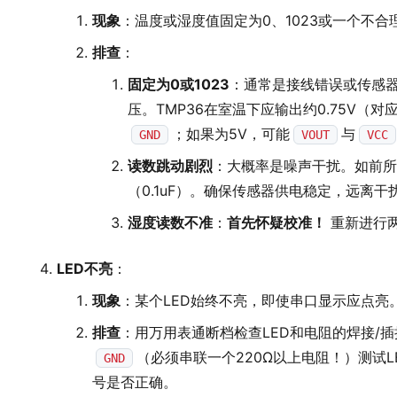
现象
：温度或湿度值固定为0、1023或一个不合
排查
：
固定为0或1023
：通常是接线错误或传感
压。TMP36在室温下应输出约0.75V（对
；如果为5V，可能
与
GND
VOUT
VCC
读数跳动剧烈
：大概率是噪声干扰。如前所
（0.1uF）。确保传感器供电稳定，远离干
湿度读数不准
：
首先怀疑校准！
重新进行
LED不亮
：
现象
：某个LED始终不亮，即使串口显示应点亮
排查
：用万用表通断档检查LED和电阻的焊接/插
（必须串联一个220Ω以上电阻！）测试
GND
号是否正确。