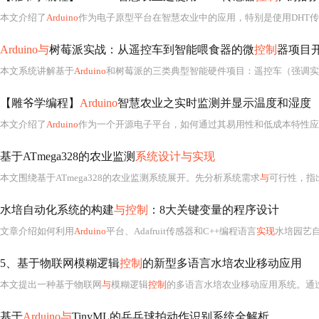
本文介绍了
Arduino
作为电子原型平台在智慧农业中的应用，特别是使用DHT
Arduino与
树莓派实战：从遥控车到智能喂食器的微
控制
器项目
本文系统讲解基于
Arduino
和树莓派的三类典型智能硬件项目：遥控车（强调实
【雕爷学编程】
Arduino
智慧农业之实时监测并显示温度和湿度
本文介绍了
Arduino
作为一个开源电子平台，如何通过其易用性和低成本特性应
基于ATmega328的农业监测
系统设计与实现
本文围绕基于ATmega328的农业监测系统展开。先分析系统需求
与
可行性，指出国内
水培自动化系统的构建
与控制
：8大关键变量的程序设计
文章介绍如何利用
Arduino
平台、Adafruit传感器和C++编程语言
实现
水培园艺自动化。主要关注光照、温
5、基于物联网模糊逻辑
控制
的新型多语言水培农业移动应用
本文提出一种基于物联网
与
模糊逻辑
控制
的多语言水培农业移动应用系统。通
基于
Arduino与
TinyML的乒乓球拍动作识别系统全解析