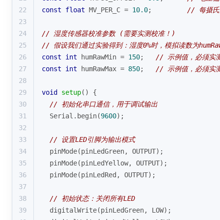
22
const
float
 MV_PER_C = 
10.0
;         
// 每摄氏
23
24
// 湿度传感器校准参数 (需要实测校准！)
25
// 假设我们通过实验得到：湿度0%时，模拟读数为humRawM
26
const
int
 humRawMin = 
150
;   
// 示例值，必须实
27
const
int
 humRawMax = 
850
;   
// 示例值，必须实
28
29
void
setup
()
{
30
// 初始化串口通信，用于调试输出
31
  Serial.
begin
(
9600
);
32
33
// 设置LED引脚为输出模式
34
pinMode
(pinLedGreen, OUTPUT);
35
pinMode
(pinLedYellow, OUTPUT);
36
pinMode
(pinLedRed, OUTPUT);
37
38
// 初始状态：关闭所有LED
39
digitalWrite
(pinLedGreen, LOW);