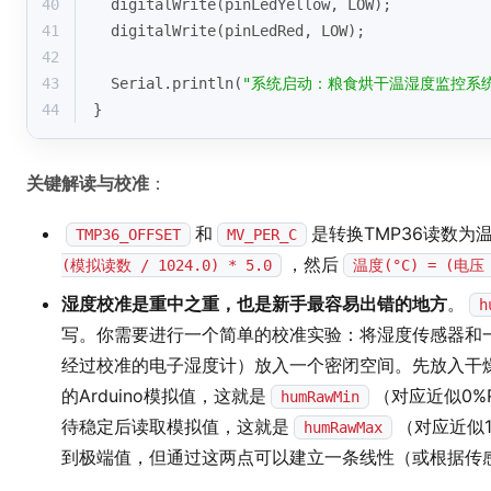
40
digitalWrite
(pinLedYellow, LOW);
41
digitalWrite
(pinLedRed, LOW);
42
43
  Serial.
println
(
"系统启动：粮食烘干温湿度监控系统
44
}
关键解读与校准
：
和
是转换TMP36读数
TMP36_OFFSET
MV_PER_C
，然后
(模拟读数 / 1024.0) * 5.0
温度(°C) = (电压 -
湿度校准是重中之重，也是新手最容易出错的地方
。
h
写。你需要进行一个简单的校准实验：将湿度传感器和
经过校准的电子湿度计）放入一个密闭空间。先放入干
的Arduino模拟值，这就是
（对应近似0%
humRawMin
待稳定后读取模拟值，这就是
（对应近似
humRawMax
到极端值，但通过这两点可以建立一条线性（或根据传