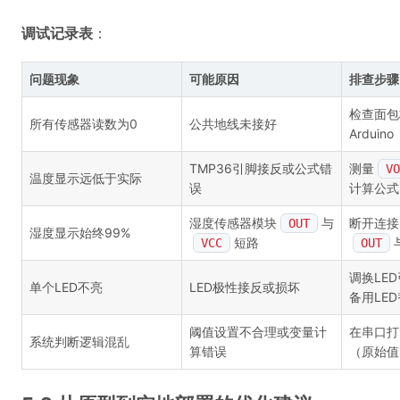
调试记录表
：
问题现象
可能原因
排查步骤
检查面包
所有传感器读数为0
公共地线未接好
Arduino
TMP36引脚接反或公式错
测量
VO
温度显示远低于实际
误
计算公式
湿度传感器模块
与
断开连接
OUT
湿度显示始终99%
短路
VCC
OUT
调换LE
单个LED不亮
LED极性接反或损坏
备用LE
阈值设置不合理或变量计
在串口打
系统判断逻辑混乱
算错误
（原始值