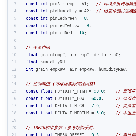
3
const
int
 pinAirTemp = A1;   
// 环境温度传感器
4
const
int
 pinHumidity = A2;  
// 湿度传感器连接至
5
const
int
 pinLedGreen = 
8
;
6
const
int
 pinLedYellow = 
9
;
7
const
int
 pinLedRed = 
10
;
8
9
// 变量声明
10
float
 grainTempC, airTempC, deltaTempC;
11
float
 humidityRH;
12
int
 grainTempRaw, airTempRaw, humidityRaw;
13
14
// 控制阈值 (可根据实际情况调整)
15
const
float
 HUMIDITY_HIGH = 
90.0
;    
// 高湿度
16
const
float
 HUMIDITY_LOW = 
60.0
;     
// 低湿度
17
const
float
 DELTA_T_HIGH = 
7.0
;      
// 高温差
18
const
float
 DELTA_T_MEDIUM = 
5.0
;    
// 中温差
19
20
// TMP36校准参数 (参考数据手册)
21
const
float
 TMP36_OFFSET = 
0.5
;      
// 电压偏