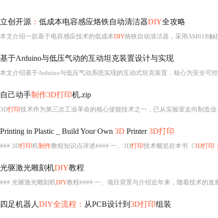
立创开源
：
低成本电容感应烙铁自动清洁器
DIY
全攻略
本文介绍一款基于电容感应技术的低成本
DIY
烙铁自动清洁器，采用AM01B触摸芯片与ETA9640电源管理IC实现隔空触发、低
基于Arduino与低压气动的互动坦克装置设计与实现
自己动手
制作3D打印
机.zip
3D
打印
技术作为第三次工业革命的核心使能技术之一，已从实验室走向制造业
Printing in Plastic _ Build Your Own
3D
Printer
3D打印
### 3D
打印
机
制作
教程知识点详述#### 一、3D
打印
技术概览在本书《
3D打印
光驱激光雕刻机
DIY
教程
### 光驱激光雕刻机
DIY
教程#### 一、项目背景与介绍近年来，随着技术的
四足机器人
DIY全流程：
从PCB设计到
3D打印
组装