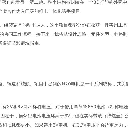
角落也能看得一清二楚。整个结构被封装在一个3D打印的外壳中
常适合作为入门级的机电一体化练手项目。
脑、组装家具的动手达人，这个项目都能让你在收获一件实用工具
印的协同工作流程。接下来，我将从设计思路、元件选型、电路制
诸多细节和避坑指南。
矩、转速和续航。项目中提到的N20电机是一个系列统称，其关
3V和6V两种标称电压。对于使用单节18650电池（标称电压3
因在于，虽然锂电池电压略高于3V，但在实际带载（拧螺丝）
和损耗都更小。如果选用6V电机，在3.7V电压下会严重乏力