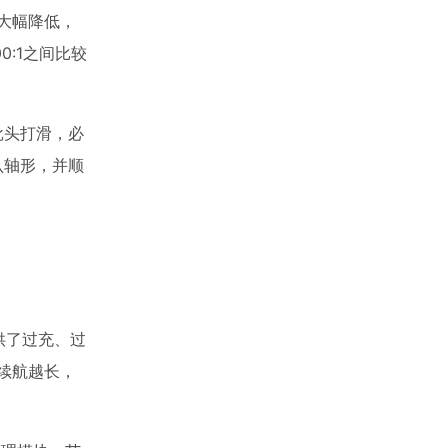
大幅降低，
00:1之间比较
批头打滑，必
认轴形，并顺
供了过充、过
大续航越长，