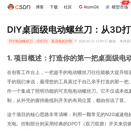
博客
下载
社区
AtomGit
模型市场
DIY桌面级电动螺丝刀：从3D
·
于 2026-05-31 13:09:57 修改
本内容遵
DIY电动螺丝刀
3D打印
直流电机控制
1. 项目概述：打造你的第一把桌面级电
在创客工作台上，一把趁手的电动螺丝刀往往能极大提升组
手的我们来说，最理想的工具莫过于自己亲手打造的那一把
作一个集成了照明功能的可充电电动螺丝刀。它不仅成本低
制，从外壳的握持曲线到开关的布局位置，都由你说了算。
这个项目的核心思路非常清晰：利用一颗常见的N20减速电机
充电。控制部分则采用经典的DPDT（双刀双掷）开关来切