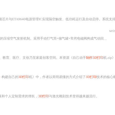
功耗运行及自动启停。系统支持18650电池/USB双供电，集成电机驱动、可调灵敏度PCB感应区及模块化烙铁架设计，适用于多种烙铁型号。强调硬件选型要点（如触控芯片须具输出时限）、焊接调试技巧与常见
wei
本文介绍基于Arduino与低压气动系统实现的互动式坦克装置，核心为安全可控的压缩空气发射机制。采用手动打气筒+储气罐+常闭电磁阀构成气动回路，Arduino Nano控制继电器驱动电磁阀通断，配合大按钮实现直观交互。结构使用椴木板与EVA泡沫，模块化设计便于复现。重点解决气密性、发射稳定性、结构耐久性及声光互动优化等工程问题，适用于STEAM教育与公共互动艺术场景。
、教育、医疗、文创乃至家庭创客空间。本资源《自己动手
制作3D打印
机.zip》并非简单
：
构建自己的
3D打印
机》中，作者以简明易懂的方式介绍了
3D打印
技术的核心概念
发展和个人定制需求的增长，
3D打印
与激光雕刻技术变得越来越流行。