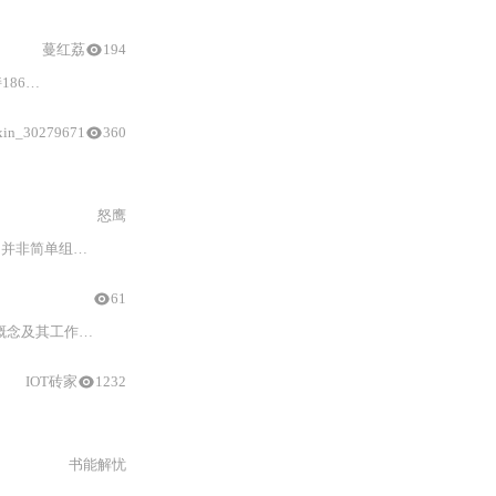
蔓红荔
194
故障排查。
xin_30279671
360
怒鹰
组装商用套件，而是一套面向硬核
DIY
爱好者的完整开源硬件实践
指
61
及其工作原理。
IOT砖家
1232
书能解忧