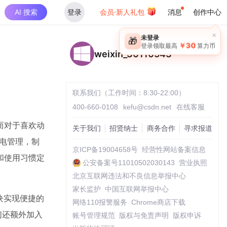
AI 搜索
登录
会员·新人礼包
消息
创作中心
×
未登录
🎁
￥30
登录领取最高
算力币
weixin_30110543
联系我们（工作时间：8:30-22:00）
400-660-0108
kefu@csdn.net
在线客服
而对于喜欢动
关于我们
招贤纳士
商务合作
寻求报道
电管理，制
京ICP备19004658号
经营性网站备案信息
和使用习惯定
公安备案号11010502030143
营业执照
北京互联网违法和不良信息举报中心
家长监护
中国互联网举报中心
块实现便捷的
网络110报警服务
Chrome商店下载
们还额外加入
账号管理规范
版权与免责声明
版权申诉