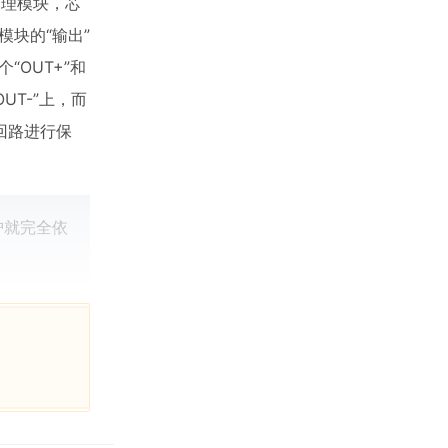
电管理模块，芯
模块的“输出”
“OUT+”和
UT-”上，而
回路进行保
护就完全依