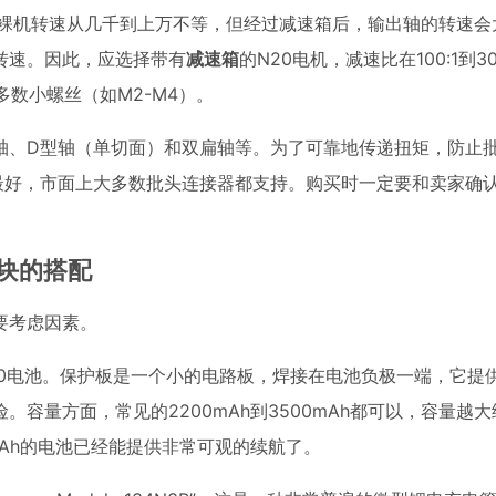
示，裸机转速从几千到上万不等，但经过减速箱后，输出轴的转速会
转速。因此，应选择带有
减速箱
的N20电机，减速比在100:1到3
多数小螺丝（如M2-M4）。
轴、D型轴（单切面）和双扁轴等。为了可靠地传递扭矩，防止
最好，市面上大多数批头连接器都支持。购买时一定要和卖家确
模块的搭配
要考虑因素。
650电池。保护板是一个小的电路板，焊接在电池负极一端，它提
容量方面，常见的2200mAh到3500mAh都可以，容量越
mAh的电池已经能提供非常可观的续航了。