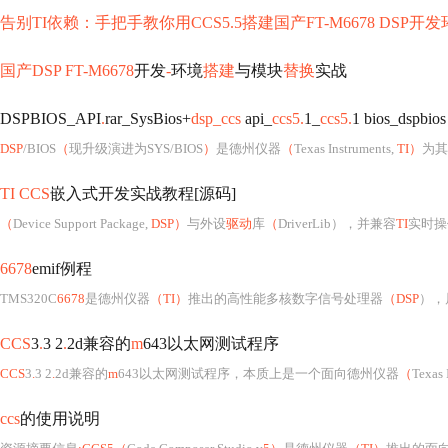
告别TI依赖：手把手教你用CCS5.5搭建国产FT-M6678 DSP
国产DSP FT-M6678
开发
-
环境
搭建
与模块
替换
实战
DSPBIOS_API
.
rar_SysBios+
dsp_ccs
api_
ccs5.
1_
ccs5.
1 bios_dspbios
DSP
/BIOS
（
现升级演进为SYS/BIOS
）
是德州仪器
（
Texas Instruments,
TI）
为其
TI CCS
嵌入式开发实战教程[源码]
（
Device Support Package,
DSP）
与外设
驱动
库
（
DriverLib），并兼容
TI
实时操作
6678
emif例程
TMS320C
6678
是德州仪器
（TI）
推出的高性能多核数字信号处理器
（DSP
），
CCS
3
.
3 2
.
2d兼容的
m
643以太网测试程序
CCS
3
.
3 2
.
2d兼容的
m
643以太网测试程序，本质上是一个面向德州仪器
（
Texas 
ccs
的使用说明