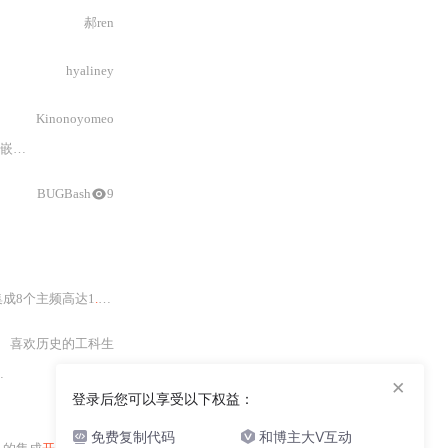
郝ren
hyaliney
Kinonoyomeo
S_API
BUGBash
9
成8个主频高达1
.
25 GHz的C66x
DSP
核心，具备强大的浮点与定点运算能力，
喜欢历史的工科生
（
EMAC
）
的图像数据闭
×
登录后您可以享受以下权益：
haha靖
免费复制代码
和博主大V互动