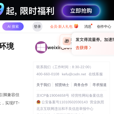
AI 搜索
登录
会员·新人礼包
消息
创作中心
×
未登录
🎁
￥30
发环境
登录领取最高
算力币
weixin_30110543
联系我们（工作时间：8:30-22:00）
400-660-0108
kefu@csdn.net
在线客服
关于我们
招贤纳士
商务合作
寻求报道
持引脚兼容但
京ICP备19004658号
经营性网站备案信息
公安备案号11010502030143
营业执照
，实现FT-
北京互联网违法和不良信息举报中心