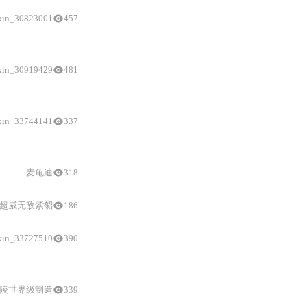
xin_30823001
457
xin_30919429
481
开发环境搭建
、网络功能验证与典型问题
xin_33744141
337
替换
方法，并强调双环境隔离、版本控制与调试参数优
麦龟迪
318
超威无敌紫貂
186
xin_33727510
390
陵世界级制造
339