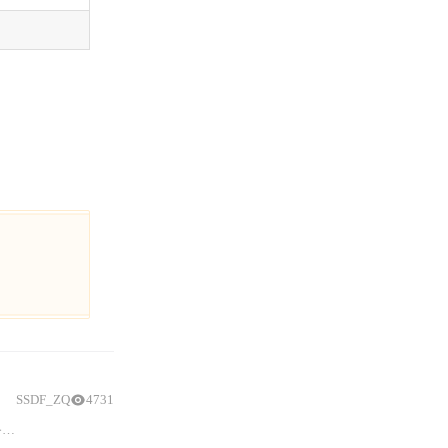
SSDF_ZQ
4731
,