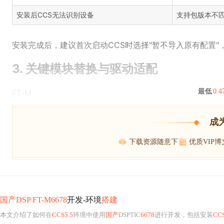
安装后CCS无法识别设备
支持包版本不
安装完成后，建议首次启动CCS时选择"暂不导入原有配置"
3. 关键模块替换与驱动适配
最低
0.
FT-M
成
下载资源随意下
优质VIP
国产DSP FT-M6678
开发-环境
搭建
本文介绍了如何在
CCS5.5
环境中使用
国产
DSPTIC
6678
进行开发，包括安装
CCS