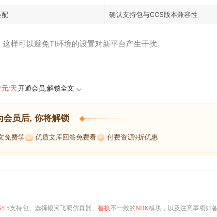
匹配
确认支持包与CCS版本兼容性
，这样可以避免TI环境的设置对新平台产生干扰。
47元/天
开通会员,解锁全文
为会员后, 你将解锁
博文免费学
优质文库回答免费看
付费资源9折优惠
5.5
支持包、选择银河飞腾仿真器、
替换
不一致的
NDK
模块，以及注意事项如备份和环境还原。