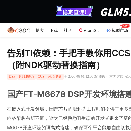
博客
下载
社区
AtomGit
模型市场
告别TI依赖：手把手教你用CCS5
（附NDK驱动替换指南）
·
于 2026-06-01 12:00:38 修改
本内容遵循CC 
DSP
FT-M6678
CCS
环境搭建
国产FT-M6678 DSP开发环境搭
在嵌入式开发领域，国产芯片的崛起为工程师们提供了更多选择。
内核架构有所不同，这为已经熟悉TI生态的开发者带来了新的
M6678开发环境的隔离式搭建，确保两个平台能够自由切