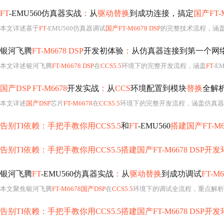
FT
-EMU560仿真器实战
：
从
驱动替换
到成功连接，搞定
国产FT-M
本文详述基于
FT
-EMU560仿真器调试
国产FT-M6678 DSP
的完整技术流程，涵
银河飞腾
FT-M6678 DSP
开发初体验
：
从仿真器连接到第一个网
本文详述银河飞腾
FT-M6678 DSP
在
CCS5.5
环境下的完整开发流程，涵盖
FT
-E
国产DSP FT-M6678
开发实战
：
从
CCS
环境配置到模块
替换
全解
本文详述
国产DSP
芯片
FT-M6678
在
CCS5.5
环境下的完整开发流程，涵盖仿真器
告别TI依赖：手把手教你用CCS5.5
和
FT
-EMU560
搭建国产FT-M6
告别TI依赖：手把手教你用CCS5.5搭建国产FT-M6678 DSP开
银河飞腾
FT
-EMU560仿真器实战
：
从
驱动替换
到成功调试
FT-M6
本文聚焦银河飞腾
FT-M6678国产DSP
在
CCS5.5
环境下的调试全流程，重点解析
告别TI依赖：手把手教你用CCS5.5搭建国产FT-M6678 DSP开