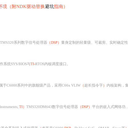
开发环境（附NDK驱动替换
避坑
指南）
TMS320系列数字信号处理器
（DSP）
量身定制的轻量级、可裁剪、实时确定性嵌入式操作系统内核，专为满足高性能信号处理应用对低延迟、高吞吐、精确定时和资源可控等严苛要求而设计。本压缩包标题“DSPBIO
系统SYS/BIOS与
TI-
RTOS内核调度接口。
属于C6000系列中的旗舰级产品，采用C66x VLIW
（
超长指令字
）
内核架构，集
Instruments,
TI）
TMS320DM643数字信号处理器
（DSP）
平台的嵌入式网络功能验证固件，其核心目标是实现基于片上以太网控制器