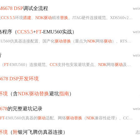
6678 DSP
调试全流程
wei
盖
CCS 5.5
环境
搭建
、
NDK驱动
精准
替换
、JTAG硬件连接规范、XDS560v2兼容模式配置及典型问题排查（如设备识别失败、编译链接错误、调试会话不稳定）。重点揭示官方文档未明示的关键实践要点，包括
络程序（
CCS5.5
+
FT
-EMU560实战）
wei
MU560仿真器连接配置、国产化
驱动替换
（重点为
NDK
网络
驱动
）、RTSC项目构建及UDP回显服务器实现。内容聚焦
析
wei
（
FT
-EMU560）连接规范、
CCS
支持包安装避坑要点、
NDK
网络
驱动
及SRIO/EMAC/DDR等关键模块
678 DSP开发环境
发环境
（含
NDK驱动替换
避坑
指南
）
678
的完整避坑记录
wei
FT
-EMU560仿真器的
驱动
适配、网络
驱动替换
（
NDK
兼容性处理）、CCXML工程配置、IDCODE识别、多外设协同调试（SRIO/EMIF/IPC）及性能优化方法。涵盖固件更新、权限管理、文件校验、复位状态排查等关键技术点，强调
发环境
（
附
银河飞腾仿真器连接）
志