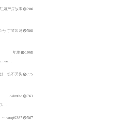
红姐产房故事
206
注释
陷阱、数据库连接与映射文件配置、枚举/集合等类型处理器问题，并提
众号-芋道源码
508
参数
的上限，并优化SQ
地推
1068
QL，以
注释
形式拼接附加信息，支持多种SQL语句，还介
舒一笑不秃头
775
参数
的快速解析，显著提升SQL
排查
与系统调优效率。
calmtho
763
法。
cucanqi9387
567
参数
白名单校验、
MyBatis
-Pl