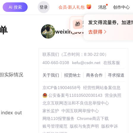
AI 搜索
登录
会员·新人礼包
消息
创作中心
×
未登录
🎁
￥30
清单
登录领取最高
算力币
weixin_30133813
联系我们（工作时间：8:30-22:00）
400-660-0108
kefu@csdn.net
在线客服
配。但实际情况
关于我们
招贤纳士
商务合作
寻求报道
京ICP备19004658号
经营性网站备案信息
公安备案号11010502030143
营业执照
北京互联网违法和不良信息举报中心
家长监护
中国互联网举报中心
ex out
网络110报警服务
Chrome商店下载
账号管理规范
版权与免责声明
版权申诉