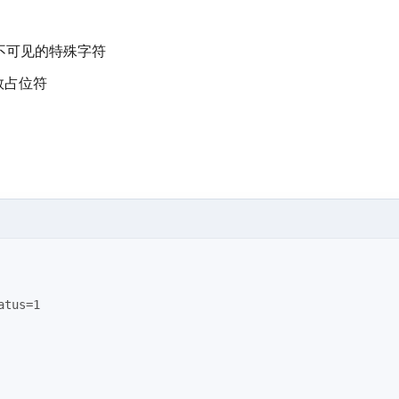
不可见的特殊字符
数占位符
atus=1