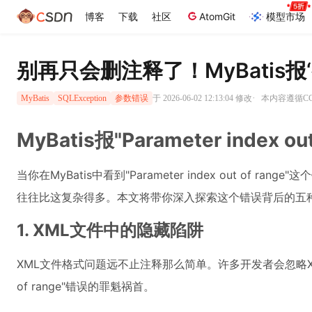
博客
下载
社区
AtomGit
模型市场
别再只会删注释了！MyBatis
·
于 2026-06-02 12:13:04 修改
本内容遵循CC 
MyBatis
SQLException
参数错误
MyBatis报"Parameter index 
当你在MyBatis中看到"Parameter index out o
往往比这复杂得多。本文将带你深入探索这个错误背后的五
1. XML文件中的隐藏陷阱
XML文件格式问题远不止注释那么简单。许多开发者会忽略XML文
of range"错误的罪魁祸首。