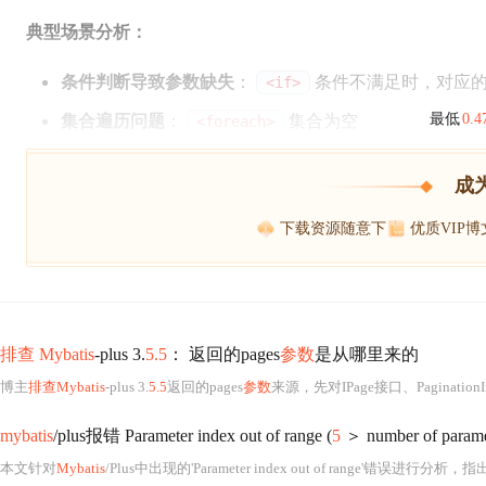
典型场景分析：
条件判断导致参数缺失
：
条件不满足时，对应
<if>
集合遍历问题
：
集合为空
最低
0.
<foreach>
成
下载资源随意下
优质VIP
排查 Mybatis
-plus 3.
5.5
： 返回的pages
参数
是从哪里来的
博主
排查Mybatis
-plus 3.
5.5
返回的pages
参数
来源，先对IPage接口、PaginationIn
mybatis
/plus报错 Parameter index out of range (
5
＞ number of paramet
本文针对
Mybatis
/Plus中出现的'Parameter index out of range'错误