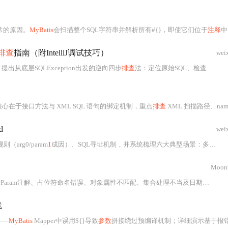
常的原因。
MyBatis
会扫描整个SQL字符串并解析所有#{}，即使它们位于
注释
中，从
排查
指南（附IntelliJ调试技巧）
wei
因定位，提出从底层SQLException出发的逆向四步
排查
法：定位原始SQL、检查
参数
映
解决方案。核心在于接口方法与 XML SQL 语句的绑定机制，重点
排查
XML 扫描路径、namespace 与 method 名匹配、Maven/Gradle 构建资源处理、IDE 缓存、多数据源配置及 Fat Jar 环境适配等问题。强调契约
d
wei
（arg0/param
1
成因）、SQL寻址机制，并系统梳理六大典型场景：多
参数
未
Moon
名错误、对象属性不匹配、集合处理不当及日期格式问题。结合诊断步骤与实战预防策略，帮助开发者快速定位并解决
践
——
MyBatis
Mapper中误用${}导致
参数
拼接绕过预编译机制；详细演示基于报错注入（XPATH syntax error）的手工验证与sqlmap自动化利用过程；提出紧急修复方案（改用#{}、输入校验、最小权限数据库账号）及纵