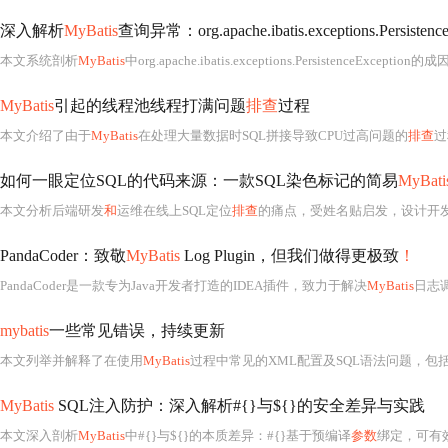
深入解析
MyBatis
查询异常：org.apache.ibatis.exceptions.Persistenc
本文系统剖析
MyBatis
中org.apache.ibatis.exceptions.PersistenceExce
MyBatis
引起的线程池线程打满问题
排查
过程
本文介绍了由于
MyBatis
在处理大量数据时SQL拼接导致CPU过高问题的
排查
过
如何一眼定位SQL的代码来源：一款SQL染色标记的简易
MyBati
本文分析后端研发
和
运维在线上SQL定位
排查
的痛点，受姓名贴启发，设计开发
PandaCoder：致敬
MyBatis
Log Plugin，但我们做得更极致
！
PandaCoder是一款专为Java开发者打造的IDEA插件，致力于解决
MyBatis
日志调
mybatis
一些常见错误，持续更新
本文列举并解释了在使用
MyBatis
过程中常见的XML配置及SQL语法问题，包括
MyBatis
SQL注入防护：深入解析#{}与${}的安全差异与实践
本文深入剖析
MyBatis
中#{}与${}的本质差异：#{}基于预编译
参数
绑定，可有效防御S