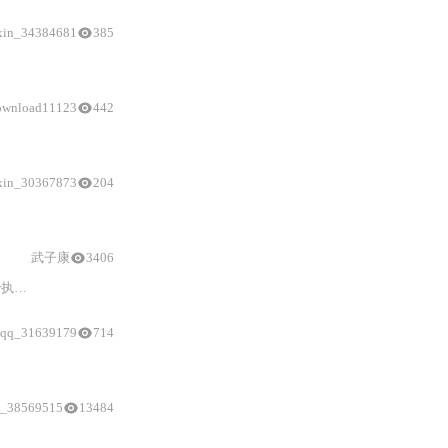
xin_34384681
385
ownload11123
442
xin_30367873
204
武子康
3406
er
参数
绑定与结果映射等核心流程。聚焦SQL从配置
qq_31639179
714
Generator的核心库。
n_38569515
13484