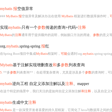
mybatis 报
空值异常
###
MyBatis 报
空值异常及解决办法在使用
MyBatis
框架进行数据库操作时，
实现
mybatis
-只有一个
参数
传递的查询+代码+
注释
MyBatis
的
注释
通常用于提供额外的说明，例如接口方法的用途、
参数
的意义
org.
mybatis
.spring-spring
报
红
在Spring Boot项目中集成
MyBatis
框架时，
可能
会遇到'org.
mybatis
.spring-spring
Mybatis
基于注解实现增删查改
和
多
参数
列表查询
5
. **多
参数
列表查询**：在处理复杂查询，尤其是涉及多个
参数
的查询时，可以
mybatis
逆向工程 自定义添加注解以及
注释
、mapper
在这个特定的场景中，我们关注的是如何自定义添加注解
和注释
，以及自定义M
mybatis
生成中文
注释
MyBatis
是一款深受开发者喜爱的持久层框架，它简化了Java与数据库之间的