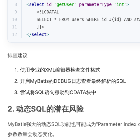
8
<
select
id
=
"getUser"
parameterType
=
"int"
>
9
    <![CDATA[
10
    SELECT * FROM users WHERE id=#{id} AND st
11
    ]]>
12
</
select
>
排查建议：
使用专业的XML编辑器检查文件格式
开启MyBatis的DEBUG日志查看最终解析的SQL
尝试将SQL语句移动到CDATA块中
2. 动态SQL的潜在风险
MyBatis强大的动态SQL功能也可能成为"Parameter index
参数数量会动态变化。