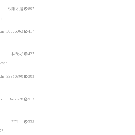
欧阳方超
897
而导致
参数
绑定失败。文章分析了该问题的原理，并提供了避免此类异常
xin_30566063
417
射、验证XML映射文件、核对DAO方法调用；结合IntelliJ条件断点、日志级别调
林尧彬
427
一致性验证，并提供日志诊断、单元测试
xin_33816300
303
用@Param、基本类型单
参数
隐患、Collection/Array内置别名误用、JavaB
beamRaven28
913
参数
映射难题，
???111
333
深防御策略，强调