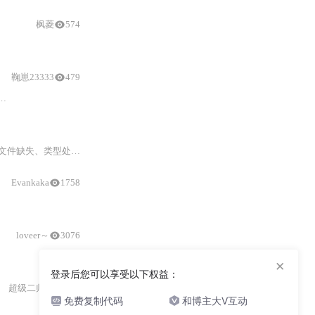
枫菱
574
鞠崽23333
479
和
维护性。
此类问题需要查看具体的报错信息，并逐一
Evankaka
1758
loveer～
3076
×
登录后您可以享受以下权益：
超级二师兄
148
免费复制代码
和博主大V互动