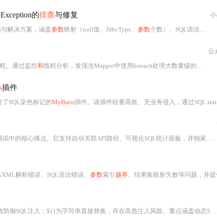
eException的
排查
与修复
小
ption的成因与解决方案，涵盖
参数
映射（null值、JdbcType、
参数
个数）、SQL语法及XML
公
程。通过监控
和
线程分析，发现当Mapper中使用foreach处理大数量级的查询条件时，CPU资源消耗剧增。解决方案是限制list作为查询
s
插件
了SQL染色标记的
MyBatis
插件。该插件轻量高效、无业务侵入，通过SQL statement的id唯一标识S
试中的核心痛点。它支持自动关联API路径、可视化SQL统计面板，并独家实现超大JSON
XML解析错误、SQL语法错误、
参数
索引
越界
、结果集映射失败等问题，并提供了相应的解决办
QL注入；${}为字符串直接替换，存在高危注入风险。重点涵盖动态SQL安全实践、模糊查询方案、ORDER BY/分页