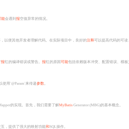
可能
会遇到
报
空值异常的情况。
等，以便其他开发者理解代码。在实际项目中，良好的
注释
可以提高代码的可读性
'
报
红的编译错误或警告。
报
红的原因
可能
包括依赖版本冲突、配置错误、模板文件缺失、类型处理异常以及注解扫描未启用。解决
使用`@Param`来传递
参数
。
apper的实现。首先，我们需要了解
MyBatis
Generator (MBG)的基本概念。
交互，提供了强大的映射功能
和
SQL操作。