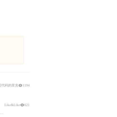
写代码的里克
1194
参数
来源于Jackson序列化时依赖Page类的getPages()方法，还尝试将序
Like&Like
621
注释
方式导致的问题，并提供
排查和
解决方法。