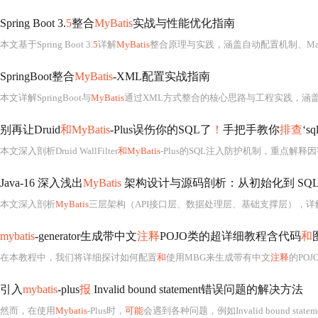
Spring Boot 3.
5
整合
MyBatis
实战与性能优化指南
本文基于Spring Boot 3.
5
详解
MyBatis
整合原理与实践，涵盖自动配置机制、Mapper接口与XML配置、插件开发、TypeHandler定
SpringBoot整合
MyBatis
-XML配置实战指南
本文详解SpringBoot与
MyBatis
通过XML方式整合的核心思路与工程实践，涵盖环境搭建、依赖配置（含Lombok/DevTools
别再让Druid
和MyBatis
-Plus误伤你的SQL了
！
手把手教你
排查
‘sq
本文深入剖析Druid WallFilter
和MyBatis
-Plus的SQL注入防护机制，重点解释因字段名冲突、动态表名、复杂SQL、批量操作及框架生成SQL导致
Java-16 深入浅出
MyBatis
架构设计与源码剖析：从初始化到 SQL
本文深入剖析
MyBatis
三层架构（API接口层、数据处理层、基础支撑层），详解Configuration初始化
mybatis
-generator生成带中文
注释
POJO类的超详细教程含代码
和
在本教程中，我们将详细探讨如何配置
和
使用MBG来生成带有中文
注释
的PO
引入
mybatis
-plus
报
Invalid bound statement错误问题的解决方法
然而，在使用
Mybatis
-Plus时，
可能
会遇到各种问题，例如Invalid bound state