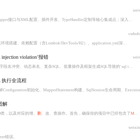
wei
制等核心集成点；深入分析一级/二级缓存机制及Redis分布式缓存集成方案；系统梳理BindingException、事务不生效等典型问题的根因与解法，并给出动态数据源切换、
csdnd
/H2）、application.yml深度优化、实体类与Mapper设计规范、XML映射文件编写标准（CRUD/动态SQL）、多数据源配置、
l injection violation’报错
wei
的' sql injection violation '误报现象；提供日志分析、堆栈定位、精细化配置（如白名单、正则校验）等实战调试方法，并强调在保障数据库安全前提下兼顾开发效率的防御性编程实践。
 执行全流程
、MappedStatement构建、SqlSession生命周期、Executor执行策略及StatementHandl
图解
JO类，以及对应的增、
删
、改、查操作。首先，确保你的项目中已经包含了
MyBatis
weixi
ment错误。