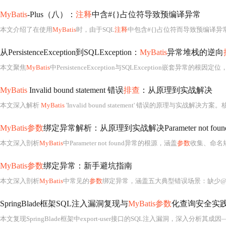
MyBatis
-Plus（八）：
注释
中含#{}占位符导致预编译异常
本文介绍了在使用
MyBatis
时，由于SQL
注释
中包含#{}占位符而导致预编译异
从PersistenceException到SQLException：
MyBatis
异常堆栈的逆向
本文聚焦
MyBatis
中PersistenceException与SQLException嵌套异常的根
MyBatis
Invalid bound statement 错误
排查
：从原理到实战解决
本文深入解析
MyBatis
'Invalid bound statement' 错误的原理与实战
MyBatis参数
绑定异常解析：从原理到实战解决Parameter not foun
本文深入剖析
MyBatis
中Parameter not found异常的根源，涵盖
参数
收集、命名规则
MyBatis参数
绑定异常：新手避坑指南
本文深入剖析
MyBatis
中常见的
参数
绑定异常，涵盖五大典型错误场景：缺少@Param注解、占位符命
SpringBlade框架SQL注入漏洞复现与
MyBatis参数
化查询安全实
本文复现SpringBlade框架中export-user接口的SQL注入漏洞，深入分析其成因