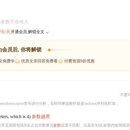
的参数不会传入
47元/天
开通会员,解锁全文
为会员后, 你将解锁
博文免费学
优质文库回答免费看
付费资源9折优惠
不爱
nerInterceptor类等进行分析，后经同事提醒怀疑是Jackson序列化时加入。最终确定pages
ers, which is 4)
参数越界
进行分析，指出常见原因包括SQL占位符数量与
参数
设置不匹配，以及在XML标签内使用错误的SQL