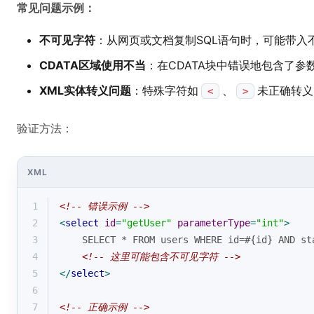
常见问题示例：
不可见字符
：从网页或文档复制SQL语句时，可能带入
CDATA区域使用不当
：在CDATA块中错误地包含了参
XML实体转义问题
：特殊字符如
、
未正确转义
<
>
验证方法：
XML
1
<!-- 错误示例 -->
2
<
select
id
=
"getUser"
parameterType
=
"int"
>
3
    SELECT * FROM users WHERE id=#{id} AND st
4
<!-- 这里可能包含不可见字符 -->
5
</
select
>
6
7
<!-- 正确示例 -->