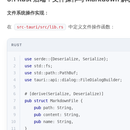
文件系统操作实现：
在
中定义文件操作函数：
src-tauri/src/lib.rs
RUST
1
use
 serde::{Deserialize, Serialize};
2
use
 std::fs;
3
use
 std::path::PathBuf;
4
use
 tauri::api::dialog::FileDialogBuilder;
5
6
# [derive(Serialize, Deserialize)]
7
pub
struct
MarkdownFile
 {
8
pub
 path: 
String
,
9
pub
 content: 
String
,
10
pub
 name: 
String
,
11
}