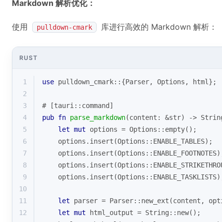
Markdown 解析优化：
使用
库进行高效的 Markdown 解析：
pulldown-cmark
RUST
1
use
 pulldown_cmark::{Parser, Options, html};
2
3
# [tauri::command]
4
pub
fn
parse_markdown
(content: &
str
) -> 
Strin
5
let
mut
 options = Options::empty();
6
    options.insert(Options::ENABLE_TABLES);
7
    options.insert(Options::ENABLE_FOOTNOTES)
8
    options.insert(Options::ENABLE_STRIKETHRO
9
    options.insert(Options::ENABLE_TASKLISTS)
10
11
let
 parser = Parser::new_ext(content, opt
12
let
mut
 html_output = 
String
::new();