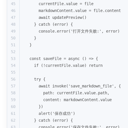
45
    currentFile.value = file
46
    markdownContent.value = file.content
47
    await updatePreview()
48
  } catch (error) {
49
    console.error('打开文件失败:', error)
50
  }
51
}
52
53
const saveFile = async () => {
54
  if (!currentFile.value) return
55
56
  try {
57
    await invoke('save_markdown_file', {
58
      path: currentFile.value.path,
59
      content: markdownContent.value
60
    })
61
    alert('保存成功')
62
  } catch (error) {
63
    console.error('保存文件失败:', error)