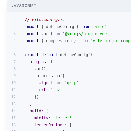
JAVASCRIPT
1
// vite.config.js
2
import
 { defineConfig } 
from
'vite'
3
import
 vue 
from
'@vitejs/plugin-vue'
4
import
 { compression } 
from
'vite-plugin-comp
5
6
export
default
 defineConfig({
7
plugins
: [
8
    vue(),
9
    compression({
10
algorithm
: 
'gzip'
,
11
ext
: 
'.gz'
12
    })
13
  ],
14
build
: {
15
minify
: 
'terser'
,
16
terserOptions
: {