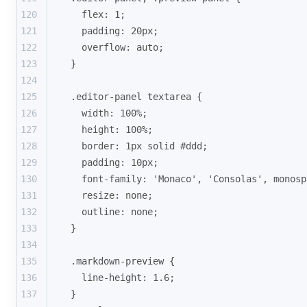
120
  flex: 1;
121
  padding: 20px;
122
  overflow: auto;
123
}
124
125
.editor-panel textarea {
126
  width: 100%;
127
  height: 100%;
128
  border: 1px solid #ddd;
129
  padding: 10px;
130
  font-family: 'Monaco', 'Consolas', monosp
131
  resize: none;
132
  outline: none;
133
}
134
135
.markdown-preview {
136
  line-height: 1.6;
137
}