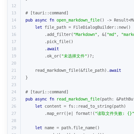
12
13
# [tauri::command]
14
pub
async
fn
open_markdown_file
() -> 
Result
<M
15
let
 file_path = FileDialogBuilder::new()
16
        .add_filter(
"Markdown"
, &[
"md"
, 
"mark
17
        .pick_file()
18
        .
await
19
        .ok_or(
"未选择文件"
)?;
20
21
    read_markdown_file(&file_path).
await
22
}
23
24
# [tauri::command]
25
pub
async
fn
read_markdown_file
(path: &PathBu
26
let
 content = fs::read_to_string(path)
27
        .map_err(|e| 
format!
(
"读取文件失败: {}
28
29
let
 name = path.file_name()