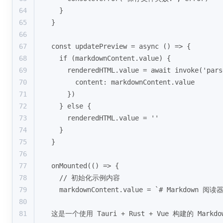
64
  }
65
}
66
67
const updatePreview = async () => {
68
  if (markdownContent.value) {
69
    renderedHTML.value = await invoke('pars
70
      content: markdownContent.value
71
    })
72
  } else {
73
    renderedHTML.value = ''
74
  }
75
}
76
77
onMounted(() => {
78
  // 初始化示例内容
79
  markdownContent.value = `# Markdown 阅
80
81
这是一个使用 Tauri + Rust + Vue 构建的 Markd