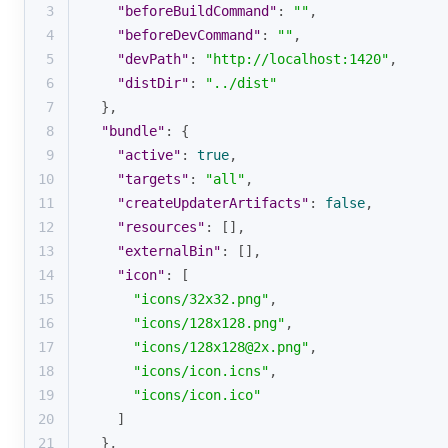
3
"beforeBuildCommand"
: 
""
,
4
"beforeDevCommand"
: 
""
,
5
"devPath"
: 
"http://localhost:1420"
,
6
"distDir"
: 
"../dist"
7
  },
8
"bundle"
: {
9
"active"
: 
true
,
10
"targets"
: 
"all"
,
11
"createUpdaterArtifacts"
: 
false
,
12
"resources"
: [],
13
"externalBin"
: [],
14
"icon"
: [
15
"icons/32x32.png"
,
16
"icons/128x128.png"
,
17
"icons/128x128@2x.png"
,
18
"icons/icon.icns"
,
19
"icons/icon.ico"
20
    ]
21
  },