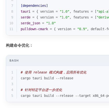
7
[dependencies]
8
tauri
 = { version = 
"1.0"
, features = [
"api-a
9
serde
 = { version = 
"1.0"
, features = [
"deriv
10
serde_json
 = 
"1.0"
11
pulldown-cmark
 = { version = 
"0.9"
, default-f
构建命令优化：
BASH
1
# 使用 release 模式构建，启用所有优化
2
cargo tauri build --release
3
4
# 针对特定平台进一步优化
5
cargo tauri build --release --target x86_64-p