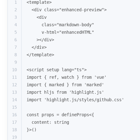
1
<template>
2
  <div class="enhanced-preview">
3
    <div 
4
      class="markdown-body" 
5
      v-html="enhancedHTML"
6
    ></div>
7
  </div>
8
</template>
9
10
<script setup lang="ts">
11
import { ref, watch } from 'vue'
12
import { marked } from 'marked'
13
import hljs from 'highlight.js'
14
import 'highlight.js/styles/github.css'
15
16
const props = defineProps<{
17
  content: string
18
}>()
19