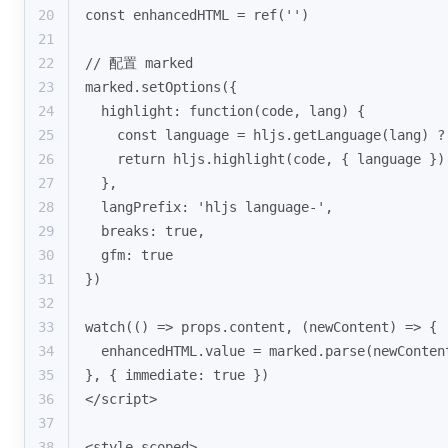
20
const enhancedHTML = ref('')
21
22
// 配置 marked
23
marked.setOptions({
24
  highlight: function(code, lang) {
25
    const language = hljs.getLanguage(lang) ?
26
    return hljs.highlight(code, { language })
27
  },
28
  langPrefix: 'hljs language-',
29
  breaks: true,
30
  gfm: true
31
})
32
33
watch(() => props.content, (newContent) => {
34
  enhancedHTML.value = marked.parse(newConten
35
}, { immediate: true })
36
</script>
37
38
<style scoped>