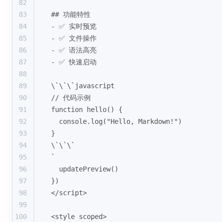
82
83
## 功能特性
84
- ✅ 实时预览
85
- ✅ 文件操作
86
- ✅ 语法高亮
87
- ✅ 快速启动
88
89
\`\`\`javascript
90
// 代码示例
91
function hello() {
92
  console.log("Hello, Markdown!")
93
}
94
\`\`\`
95
`
96
  updatePreview()
97
})
98
</script>
99
100
<style scoped>