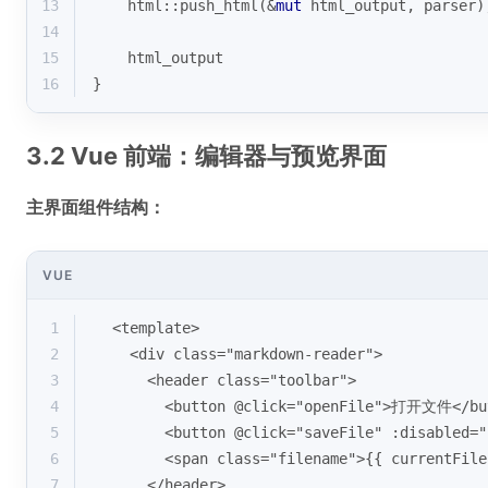
13
    html::push_html(&
mut
 html_output, parser)
14
15
    html_output
16
}
3.2 Vue 前端：编辑器与预览界面
主界面组件结构：
VUE
1
<template>
2
  <div class="markdown-reader">
3
    <header class="toolbar">
4
      <button @click="openFile">打开文件</bu
5
      <button @click="saveFile" :disabled=
6
      <span class="filename">{{ currentF
7
    </header>