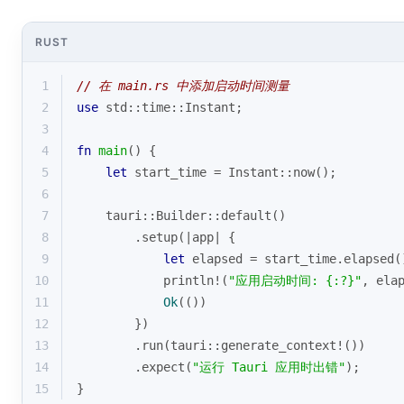
RUST
1
// 在 main.rs 中添加启动时间测量
2
use
 std::time::Instant;
3
4
fn
main
() {
5
let
 start_time = Instant::now();
6
7
    tauri::Builder::default()
8
        .setup(|app| {
9
let
 elapsed = start_time.elapsed(
10
println!
(
"应用启动时间: {:?}"
, ela
11
Ok
(())
12
        })
13
        .run(tauri::generate_context!())
14
        .expect(
"运行 Tauri 应用时出错"
);
15
}