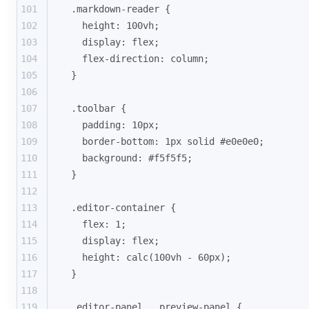
101
.markdown-reader {
102
  height: 100vh;
103
  display: flex;
104
  flex-direction: column;
105
}
106
107
.toolbar {
108
  padding: 10px;
109
  border-bottom: 1px solid #e0e0e0;
110
  background: #f5f5f5;
111
}
112
113
.editor-container {
114
  flex: 1;
115
  display: flex;
116
  height: calc(100vh - 60px);
117
}
118
119
.editor-panel, .preview-panel {