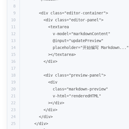
8
9
    <div class="editor-container">
10
      <div class="editor-panel">
11
        <textarea 
12
          v-model="markdownContent" 
13
          @input="updatePreview"
14
          placeholder="开始编写 Markdown..."
15
        ></textarea>
16
      </div>
17
18
      <div class="preview-panel">
19
        <div 
20
          class="markdown-preview" 
21
          v-html="renderedHTML"
22
        ></div>
23
      </div>
24
    </div>
25
  </div>