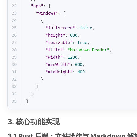
22
"app"
: {
23
"windows"
: [
24
      {
25
"fullscreen"
: 
false
,
26
"height"
: 
800
,
27
"resizable"
: 
true
,
28
"title"
: 
"Markdown Reader"
,
29
"width"
: 
1200
,
30
"minWidth"
: 
600
,
31
"minHeight"
: 
400
32
      }
33
    ]
34
  }
35
}
3. 核心功能实现
3.1 Rust 后端：文件操作与 Markdown 解