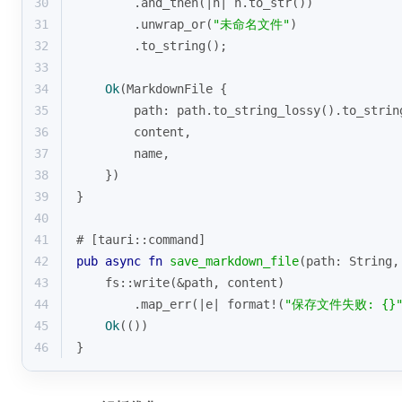
30
        .and_then(|n| n.to_str())
31
        .unwrap_or(
"未命名文件"
)
32
        .to_string();
33
34
Ok
(MarkdownFile {
35
        path: path.to_string_lossy().to_strin
36
        content,
37
        name,
38
    })
39
}
40
41
# [tauri::command]
42
pub
async
fn
save_markdown_file
(path: 
String
,
43
    fs::write(&path, content)
44
        .map_err(|e| 
format!
(
"保存文件失败: {}
45
Ok
(())
46
}