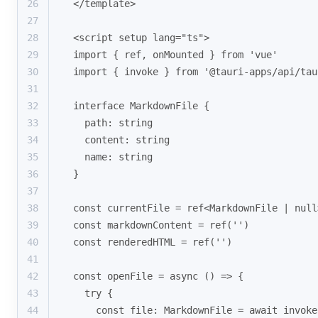
26
</template>
27
28
<script setup lang="ts">
29
import { ref, onMounted } from 'vue'
30
import { invoke } from '@tauri-apps/api/tau
31
32
interface MarkdownFile {
33
  path: string
34
  content: string
35
  name: string
36
}
37
38
const currentFile = ref<MarkdownFile | null
39
const markdownContent = ref('')
40
const renderedHTML = ref('')
41
42
const openFile = async () => {
43
  try {
44
    const file: MarkdownFile = await invoke