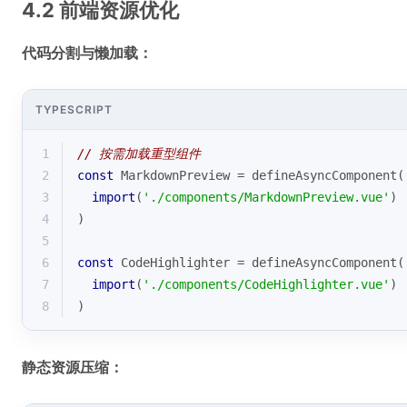
4.2 前端资源优化
代码分割与懒加载：
TYPESCRIPT
1
// 按需加载重型组件
2
const
 MarkdownPreview = defineAsyncComponent(
3
import
(
'./components/MarkdownPreview.vue'
)
4
)
5
6
const
 CodeHighlighter = defineAsyncComponent(
7
import
(
'./components/CodeHighlighter.vue'
)
8
)
静态资源压缩：