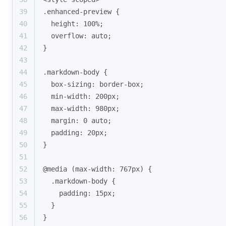
39
.enhanced-preview {
40
  height: 100%;
41
  overflow: auto;
42
}
43
44
.markdown-body {
45
  box-sizing: border-box;
46
  min-width: 200px;
47
  max-width: 980px;
48
  margin: 0 auto;
49
  padding: 20px;
50
}
51
52
@media (max-width: 767px) {
53
  .markdown-body {
54
    padding: 15px;
55
  }
56
}