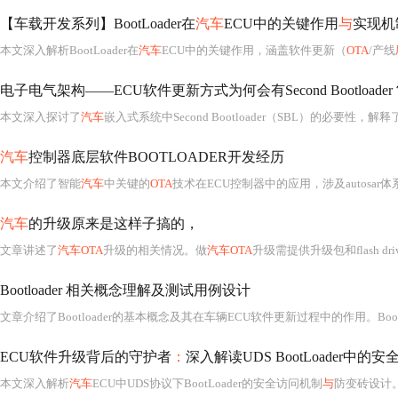
【车载开发系列】BootLoader在
汽车
ECU中的关键作用
与
实现机
本文深入解析BootLoader在
汽车
ECU中的关键作用，涵盖软件更新（
OTA
/产线
电子电气架构——ECU软件更新方式为何会有Second Bootloader
本文深入探讨了
汽车
嵌入式系统中Second Bootloader（SBL）的必要性，解释
汽车
控制器底层软件BOOTLOADER开发经历
本文介绍了智能
汽车
中关键的
OTA
技术在ECU控制器中的应用，涉及autosar体
汽车
的升级原来是这样子搞的，
文章讲述了
汽车OTA
升级的相关情况。做
汽车OTA
升级需提供升级包和flash dr
Bootloader 相关概念理解及测试用例设计
ECU软件升级背后的守护者
：
深入解读UDS BootLoader中的安
本文深入解析
汽车
ECU中UDS协议下BootLoader的安全访问机制
与
防变砖设计。