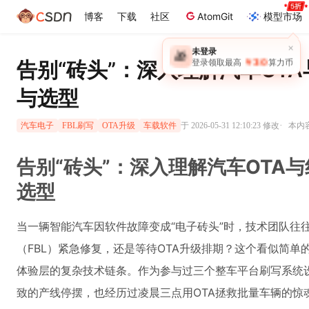
博客
下载
社区
AtomGit
模型市场
×
未登录
🎁
￥30
告别“砖头”：深入理解汽车OTA
登录领取最高
算力币
与选型
·
于 2026-05-31 12:10:23 修改
本内容
汽车电子
FBL刷写
OTA升级
车载软件
告别“砖头”：深入理解汽车OTA与
选型
当一辆智能汽车因软件故障变成“电子砖头”时，技术团队往
（FBL）紧急修复，还是等待OTA升级排期？这个看似简
体验层的复杂技术链条。作为参与过三个整车平台刷写系统
致的产线停摆，也经历过凌晨三点用OTA拯救批量车辆的惊