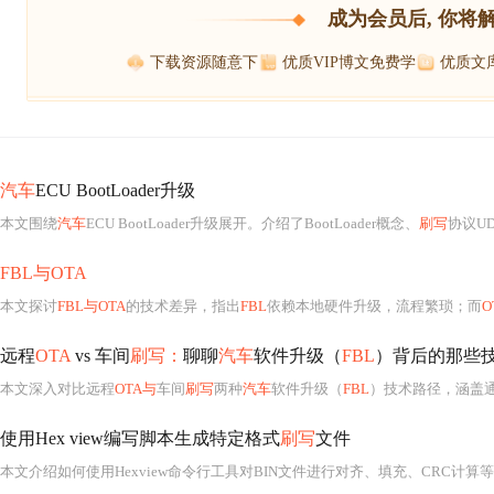
成为会员后, 你将
下载资源随意下
优质VIP博文免费学
优质文
汽车
ECU BootLoader升级
本文围绕
汽车
ECU BootLoader升级展开。介绍了BootLoader概念、
刷写
协议U
FBL与OTA
本文探讨
FBL与OTA
的技术差异，指出
FBL
依赖本地硬件升级，流程繁琐；而
O
远程
OTA
vs 车间
刷写：
聊聊
汽车
软件升级（
FBL
）背后的那些
本文深入对比远程
OTA与
车间
刷写
两种
汽车
软件升级（
FBL
）技术路径，涵盖通信
使用Hex view编写脚本生成特定格式
刷写
文件
本文介绍如何使用Hexview命令行工具对BIN文件进行对齐、填充、CRC计算