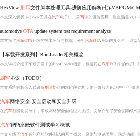
HexView
刷写
文件脚本处理工具-进阶应用解析(七)-VBF/GM/GM
本文深入解析HexView工具在
汽车
电子ECU
刷写
中的进阶应用，重点涵盖VBF（
automotive
OTA
update system test requirement analyze
本文探讨
汽车OTA
升级的技术细节
与
挑战，分析
汽车OTA
升级的复杂性、典型架构、系统功
【车载开发系列】BootLoader相关概念
本文详细介绍了车载开发中的BootLoader概念，包括其在
汽车
ECU中的作用，
刷写
协议（TODO）
本文系统解析嵌入式设备
刷写
协议的双阶段架构
：
第一阶段为ROM中不可修改的硬件级Bootloader（如USB D
汽车
网络安全-安全启动和安全升级
在
汽车
智能化发展中，车载网络安全面临巨大挑战。文章介绍了安全启动软件
汽车
智能座舱软件测试学习概览
本文介绍了
汽车
智能座舱软件测试的基本概念、原则
与
测试类型，涵盖功能、性能、兼容性、安全性