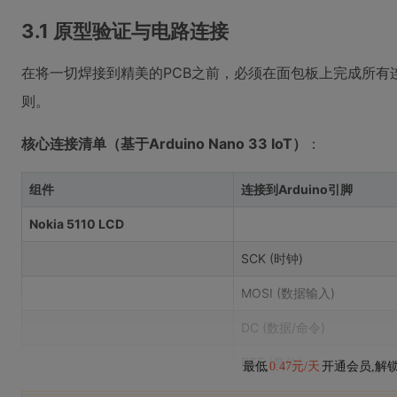
3.1 原型验证与电路连接
在将一切焊接到精美的PCB之前，必须在面包板上完成所有
则。
核心连接清单（基于Arduino Nano 33 IoT）
：
组件
连接到Arduino引脚
Nokia 5110 LCD
SCK (时钟)
MOSI (数据输入)
DC (数据/命令)
RST (复位)
最低
0.47元/天
开通会员,解