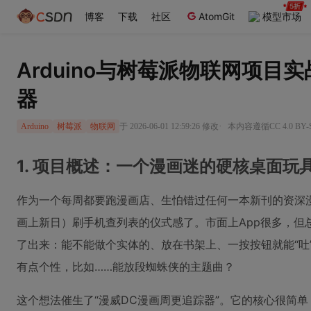
博客
下载
社区
AtomGit
模型市场
Arduino与树莓派物联网项目
器
·
于 2026-06-01 12:59:26 修改
本内容遵循CC 4.0 B
Arduino
树莓派
物联网
1. 项目概述：一个漫画迷的硬核桌面玩
作为一个每周都要跑漫画店、生怕错过任何一本新刊的资深
画上新日）刷手机查列表的仪式感了。市面上App很多，但
了出来：能不能做个实体的、放在书架上、一按按钮就能“吐
有点个性，比如……能放段蜘蛛侠的主题曲？
这个想法催生了“漫威DC漫画周更追踪器”。它的核心很简