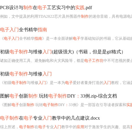
PCB设计与
制作
在
电子
工艺实习中的
实践
.pdf
例如，文中提及的利用TDA2822芯片及外围器件
制作
的迷你音箱，具有电源电压范围宽、静态功
电子入门
全书精华
指南
《
电子入门
全书精华
指南
》是一本全面讲解
电子
学基础知识的书籍，它从基础
初级
电子制作
与维修
入门
(超级强大)（书籍，但是是gif格式）
诸如正确使用工具、避免触电和火灾风险等，都是
电子工作坊
中不可忽视的要
初级
电子制作
与维修
入门
《初级
电子制作
与维修
入门
》是一本为
电子
爱好者量身打造的
入门
教程，它涵
图解
电子
创新
制作
玩转
电子制作
DIY
：
33例.zip-综合文档
《图解
电子
创新
制作
玩转
电子制作
DIY
：
33例》是一部旨在引导读者探索和
实
电子制作
在
电子
专业
入门
教学中的几点建议.docx
综上所述，
电子制作
在
电子
专业
入门
教学中的
应用
对于激发学生的兴趣、提高