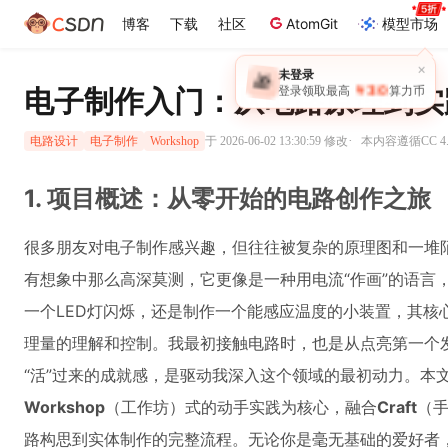
博客
下载
社区
AtomGit
模型市场
×
未登录
🎁
￥30
登录领取最高
算力币
电子制作入门：从电路原理到实
·
于 2026-06-02 13:30:59 修改
本内容遵循CC 4.
电路设计
电子制作
Workshop
1. 项目概述：从零开始的电路创作之旅
很多朋友对电子制作感兴趣，但往往被复杂的原理图和一堆
有想象中那么高深莫测，它更像是一种用电流“作画”的语言
一个LED灯闪烁，还是制作一个能感应温度的小装置，其核
理量的理解和控制。我最初接触电路时，也是从点亮第一个发
“活”过来的成就感，是驱动我深入这个领域的最初动力。本
Workshop
（工作坊）式的动手实践为核心，融合
Craft
（
路构思到实体制作的完整流程。无论你是毫无基础的爱好者