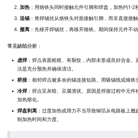
加热
：用烙铁头同时接触元件引脚和焊盘，加热约1-2
送锡
：将焊锡丝从烙铁头对面接触引脚，而非直接接触
撤离
：先移开焊锡丝，再移开烙铁。期间保持元件不动
常见缺陷分析
：
虚焊
：焊点表面粗糙、有裂纹，内部未形成良好合金。
法是充分预热并确保清洁。
桥接
：相邻焊点被多余的锡连接短路。用吸锡线或烙铁
冷焊
：焊点呈灰暗、豆腐渣状。原因是焊接过程中元件
加热熔化。
焊盘剥离
：过度加热或用力不当导致铜箔从电路板上翘
制加热时间和力度。