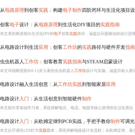
从
电路原理
到创客
实践：
构建
电子制作
四阶闭环与生活化项目设
创客
电子
设计
：
从
电路原理
到生活化DIY项目的
实践指南
本文系统阐述面向生活化DIY的
电子
创客
实践
路径，涵盖以问题驱动的设计思维、模块化快速原型方法、电路与美学融合策略，并以智能照明系统为例，详解需求分析、原理图设计、Arduino编程（含W
从电路设计到生活
应用：
创客
工作坊
的
实践
路径与硬件开发
指南
虫虫机器人
工作坊：
创客教育
实践指南
与STEAM启蒙设计
本文详细阐述面向8-12岁儿童的虫虫机器人
工作坊
设计与实施，涵盖目标人群分层、安全易用套件选型（振动马达/减速电机方案）、180分钟四阶段实操流程（原理启蒙→机械组装→电路
电路设计融入生活创意
：
从
工作坊实践
到智能家居
应用
电路设计
入门：
从生活创意到智能硬件
制作
电路设计
入门：
从欧姆定律到PCB实战，手把手教你
制作
可调光
本文以可调光LED灯为
实践
载体，系统讲解电路设计全流程
：
从欧姆定律、基尔霍夫定律等基础理论出发，完成需求分析、