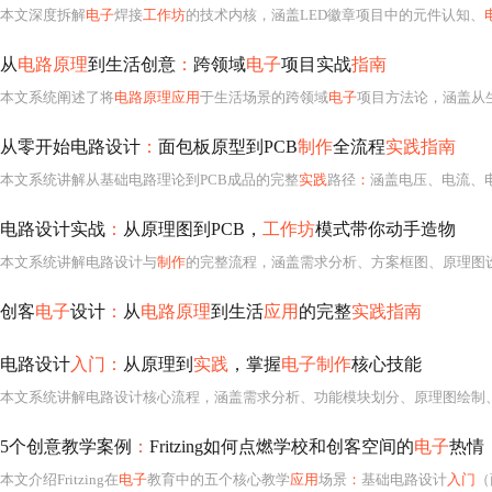
本文深度拆解
电子
焊接
工作坊
的技术内核，涵盖LED徽章项目中的元件认知、
从
电路原理
到生活创意
：
跨领域
电子
项目实战
指南
本文系统阐述了将
电路原理应用
于生活场景的跨领域
电子
项目方法论，涵盖从生活痛点出发的功能构思、
从零开始电路设计
：
面包板原型到PCB
制作
全流程
实践指南
本文系统讲解从基础电路理论到PCB成品的完整
实践
路径
：
涵盖电压、电流、电阻等
电路设计实战
：
从原理图到PCB，
工作坊
模式带你动手造物
本文系统讲解电路设计与
制作
的完整流程，涵盖需求分析、方案框图、原理图设计、仿真验证、面包板原型、洞洞板焊接及PCB定制等核心环节。重点介绍Fritzing/EasyED
创客
电子
设计
：
从
电路原理
到生活
应用
的完整
实践指南
电路设计
入门：
从原理到
实践
，掌握
电子制作
核心技能
5个创意教学案例
：
Fritzing如何点燃学校和创客空间的
电子
热情
本文介绍Fritzing在
电子
教育中的五个核心教学
应用
场景
：
基础电路设计
入门
（