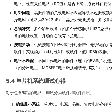
电平。检查复位电路（RC值）是否正确，必要时在复位引
时钟问题
：晶振两端的负载电容不匹配导致不起振或频
择电容（通常为20-22pF）。晶振外壳要接地，并尽
总线冲突
：多个输出设备（如多个传感器共用I2C总线
备的地址设置，并确保总线有上拉电阻。
按键抖动
：机械按键在闭合和断开时会产生毫秒级的抖
软件中实现消抖（延时检测）或硬件上使用RS触发器。
电平不匹配
：不同工作电压的器件互连（如5V单片机连
（如分压电阻、MOSFET电平转换器或专用芯片），
5.4 单片机系统调试心得
对于包含编程的电路，调试分为硬件和软件两层。
确保最小系统
：单片机、电源、晶振、复位电路必须首
程序来验证。