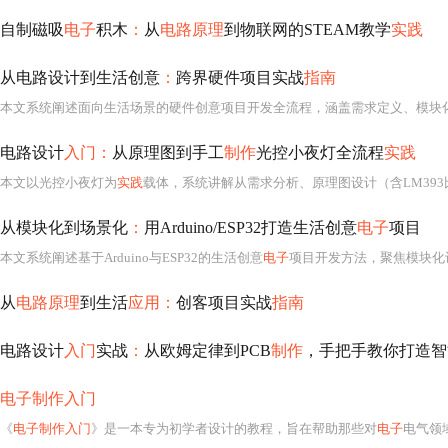
自制磁吸
电子
积木
：
从
电路原理
到物联网的STEAM教学
实践
从电路设计到生活创意
：
跨界硬件项目实战
指南
电路设计
入门：
从原理图到手工
制作
光控小夜灯全流程
实践
本文以光控小夜灯为
实践
载体，系统讲解从需求分析、原理图设计（含LM393比较器、光敏电阻分压、三极管驱动）、PCB布局布线（电源路径、去耦电容、模拟信号
从模块化到场景化
：
用Arduino/ESP32打造生活创意
电子
项目
本文系统阐述基于Arduino与ESP32的生活创意
电子
项目开发方法，聚焦模块化设计（控制、感知
从
电路原理
到生活
应用：
创客项目实战
指南
电路设计
入门
实战
：
从欧姆定律到PCB
制作
，手把手教你打造智
电子制作入门
《
电子制作入门
》是一本专为初学者设计的教程，旨在帮助那些对
电子
电气领