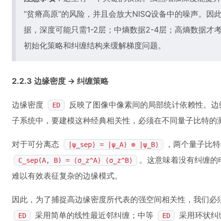
“贫瘠高原”的风险，并且会放大NISQ设备中的噪声。
据，深度可能只需1-2层；中熵数据2-4层；高熵数据
初始化策略和纠缠结构来缓解梯度问题。
2.2.3 边缘密度 -> 纠缠策略
边缘密度
反映了图像中像素间的局部统计依赖性。边
ED
子系统中，要建模这种经典相关性，必须在不同量子比特的
对于可分离态
，两个量子比特
|ψ_sep⟩ = |ψ_A⟩ ⊗ |ψ_B⟩
。这意味着没有纠缠的
C_sep(A, B) = ⟨σ_z^A⟩ ⟨σ_z^B⟩
难以有效表征复杂的边缘模式。
因此，为了捕捉高边缘密度所代表的强空间相关性，我们必
采用简单的线性最近邻纠缠；中等
采用环状纠
ED
ED