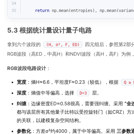
34
35
return
 np.mean(entropies), np.mean(varian
5.3 根据统计量设计量子电路
拿到六个波段的
四元组后，参照第2部分
(H, σ², F, ED)
RGB波段（高ED，中高H）和NDVI波段（高H，高F）为
RGB波段电路设计
：
宽度
：熵H≈6.6，平坦度F≈0.23（较低），根据
Q ≳ 
深度
：熵值中等偏高，选择
层。
D=3
纠缠
：边缘密度ED≈0.58很高，需要强纠缠。采用
“全
都与该层所有其他量子比特以受控旋转门（如CRZ）方
的关联，以建模复杂空间结构。
参数化
：方差σ²约4000，属于中等偏高。采用
三参数