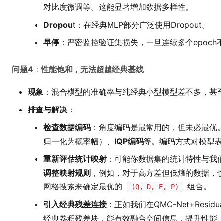
对比度微调等。这能显著增加数据多样性。
Dropout
：在经典MLP部分广泛使用Dropout。
早停
：严密监控验证集损失，一旦连续多个epoc
问题4：性能饱和，无法超越经典基线
现象
：混合模型的准确率与纯经典小型模型差不多，甚
排查与解决
：
检查数据编码
：角度编码是最常用的，但未必最优
归一化为概率幅）、
IQP编码
等。编码方式对模型
重新评估统计映射
：可能你数据集的统计特性与我
调整映射规则
，例如，对于高方差但低熵的数据，
网格搜索来确定最优的
组合。
(Q, D, E, P)
引入经典残差连接
：正如我们在QMC-Net+Res
经典卷积残差块，能有效融合空间信息，提升性能