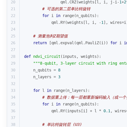
20
                qml.CRZ(weights[l, i, j-i-
1
+
2
21
# 可选的第二层单比特旋转
22
for
 i 
in
range
(n_qubits):
23
            qml.RY(weights[l, i, -
1
], wires=i
24
25
# 测量泡利Z期望值
26
return
 [qml.expval(qml.PauliZ(i)) 
for
 i 
i
27
28
def
ndvi_circuit
(
inputs, weights
):
29
"""8-qubit, 3-layer circuit with ring ent
30
    n_qubits = 
8
31
    n_layers = 
3
32
33
for
 l 
in
range
(n_layers):
34
# 数据重上传：每一层都重新编码输入（或一个
35
for
 i 
in
range
(n_qubits):
36
            qml.RY(inputs[i] + l * 
0.1
, wires
37
38
# 单比特旋转层 (U3)