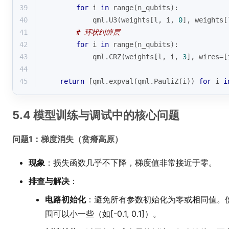
39
for
 i 
in
range
(n_qubits):
40
            qml.U3(weights[l, i, 
0
], weights[
41
# 环状纠缠层
42
for
 i 
in
range
(n_qubits):
43
            qml.CRZ(weights[l, i, 
3
], wires=[
44
45
return
 [qml.expval(qml.PauliZ(i)) 
for
 i 
i
5.4 模型训练与调试中的核心问题
问题1：梯度消失（贫瘠高原）
现象
：损失函数几乎不下降，梯度值非常接近于零。
排查与解决
：
电路初始化
：避免所有参数初始化为零或相同值。
围可以小一些（如[-0.1, 0.1]）。