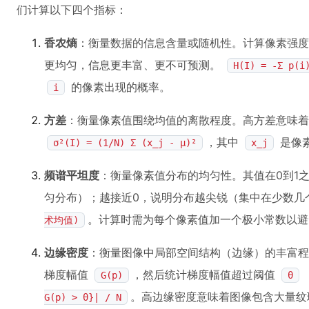
们计算以下四个指标：
香农熵
：衡量数据的信息含量或随机性。计算像素强度
更均匀，信息更丰富、更不可预测。
H(I) = -Σ p(i
的像素出现的概率。
i
方差
：衡量像素值围绕均值的离散程度。高方差意味着
，其中
是像
σ²(I) = (1/N) Σ (x_j - μ)²
x_j
频谱平坦度
：衡量像素值分布的均匀性。其值在0到1
匀分布）；越接近0，说明分布越尖锐（集中在少数几
。计算时需为每个像素值加一个极小常数以避
术均值)
边缘密度
：衡量图像中局部空间结构（边缘）的丰富程度
梯度幅值
，然后统计梯度幅值超过阈值
G(p)
θ
。高边缘密度意味着图像包含大量纹
G(p) > θ}| / N