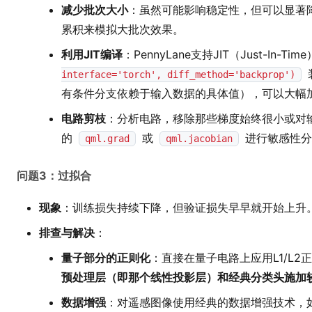
减少批次大小
：虽然可能影响稳定性，但可以显著
累积来模拟大批次效果。
利用JIT编译
：PennyLane支持JIT（Just-In-T
interface='torch', diff_method='backprop')
有条件分支依赖于输入数据的具体值），可以大幅
电路剪枝
：分析电路，移除那些梯度始终很小或对输出
的
或
进行敏感性分
qml.grad
qml.jacobian
问题3：过拟合
现象
：训练损失持续下降，但验证损失早早就开始上升
排查与解决
：
量子部分的正则化
：直接在量子电路上应用L1/L
预处理层（即那个线性投影层）和经典分类头施加
数据增强
：对遥感图像使用经典的数据增强技术，如