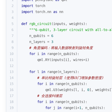
2
import
 torch
3
import
 torch.nn 
as
 nn
4
5
def
rgb_circuit
(
inputs, weights
):
6
"""6-qubit, 3-layer circuit with all-to-a
7
    n_qubits = 
6
8
    n_layers = 
3
9
# 角度编码：将输入数据映射到旋转角度
10
for
 i 
in
range
(n_qubits):
11
        qml.RY(inputs[i], wires=i)
12
13
for
 l 
in
range
(n_layers):
14
# 单比特旋转层 (使用U3门增加参数密度)
15
for
 i 
in
range
(n_qubits):
16
            qml.U3(weights[l, i, 
0
], weights[
17
# 全连接纠缠层
18
for
 i 
in
range
(n_qubits):
19
for
 j 
in
range
(i+
1
, n_qubits):