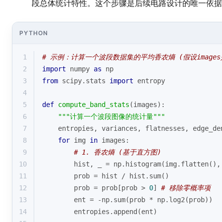
段总体统计特性。这个步骤是后续电路设计的唯一依据
PYTHON
1
# 示例：计算一个波段数据集的平均香农熵 (假设images是形
2
import
 numpy 
as
 np
3
from
 scipy.stats 
import
 entropy
4
5
def
compute_band_stats
(
images
):
6
"""计算一个波段图像的统计量"""
7
    entropies, variances, flatnesses, edge_de
8
for
 img 
in
 images:
9
# 1. 香农熵 (基于直方图)
10
        hist, _ = np.histogram(img.flatten(),
11
        prob = hist / hist.
sum
()
12
        prob = prob[prob > 
0
] 
# 移除零概率项
13
        ent = -np.
sum
(prob * np.log2(prob))
14
        entropies.append(ent)