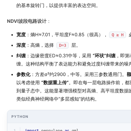
的基本旋转门，以提供丰富的表达空间。
NDVI波段电路设计
：
宽度
：熵H≈7.01，平坦度F≈0.85（很高），
Q ≳ H
深度
：高熵，选择
层。
D=3
纠缠
：边缘密度ED≈0.31中等，采用
“环状”纠缠
，即第
缠。这种结构平衡了表达能力和避免过度纠缠带来的噪
参数化
：方差σ²约2900，中等。采用三参数通用门。
以考虑使用
“数据重上传”
。即在每一层电路操作前，都
到量子态中。这能显著增强模型对高熵、高平坦度数据
类似经典神经网络中“多层感知”的结构。
PYTHON
1
import
 pennylane 
as
 qml