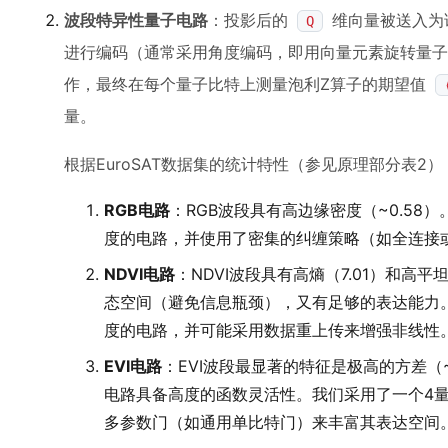
波段特异性量子电路
：投影后的
维向量被送入为
Q
进行编码（通常采用角度编码，即用向量元素旋转量子
作，最终在每个量子比特上测量泡利Z算子的期望值
量。
根据EuroSAT数据集的统计特性（参见原理部分表2
RGB电路
：RGB波段具有高边缘密度（~0.58
度的电路，并使用了密集的纠缠策略（如全连接
NDVI电路
：NDVI波段具有高熵（7.01）和高
态空间（避免信息瓶颈），又有足够的表达能力
度的电路，并可能采用数据重上传来增强非线性
EVI电路
：EVI波段最显著的特征是极高的方差（
电路具备高度的函数灵活性。我们采用了一个4
多参数门（如通用单比特门）来丰富其表达空间