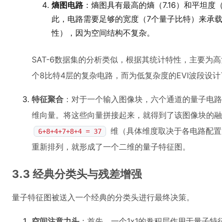
熵图电路
：熵图具有最高的熵（7.16）和平坦度（
此，电路需要足够的宽度（7个量子比特）来承
性），因为空间结构不复杂。
SAT-6数据集的分析类似，根据其统计特性，主要为高
个8比特4层的复杂电路，而为低复杂度的EVI波段设
特征聚合
：对于一个输入图像块，六个通道的量子电
维向量。将这些向量拼接起来，就得到了该图像块的融
维（具体维度取决于各电路配置
6+8+4+7+8+4 = 37
重新排列，就形成了一个二维的量子特征图。
3.3 经典分类头与残差增强
量子特征图被送入一个经典的分类头进行最终决策。
空间注意力头
：首先，一个1x1的卷积层作用于量子