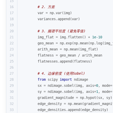
15
16
# 2. 方差
17
        var = np.var(img)
18
        variances.append(var)
19
20
# 3. 频谱平坦度 (避免零值)
21
        img_flat = img.flatten() + 
1e-10
22
        geo_mean = np.exp(np.mean(np.log(img_
23
        arith_mean = np.mean(img_flat)
24
        flatness = geo_mean / arith_mean
25
        flatnesses.append(flatness)
26
27
# 4. 边缘密度 (使用Sobel)
28
from
 scipy 
import
 ndimage
29
        sx = ndimage.sobel(img, axis=
0
, mode=
30
        sy = ndimage.sobel(img, axis=
1
, mode=
31
        gradient_magnitude = np.hypot(sx, sy)
32
        edge_density = np.mean(gradient_magni
33
        edge_densities.append(edge_density)