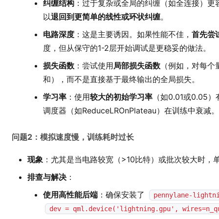
纠缠结构
：过于复杂或全局的纠缠（如全连接）更
以
退回到更简单的线性或环状纠缠
。
电路深度
：这是主要诱因。如果性能不佳，
首先尝
度，但从保守的1-2层开始调试是更稳妥的做法。
损失函数
：尝试使用
局部损失函数
（例如，对每个
和），而不是直接基于最终输出的全局损失。
学习率
：使用
较大的初始学习率
（如0.01或0.
调度器（如ReduceLROnPlateau）在训练中衰减。
问题2：模拟速度慢，训练耗时过长
现象
：尤其是当电路较宽（>10比特）或批次较大时，
排查与解决
：
使用高性能后端
：确保安装了
pennylane-lightn
dev = qml.device('lightning.gpu', wires=n_q