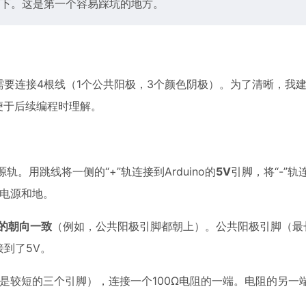
下。这是第一个容易踩坑的地方。
个需要连接4根线（1个公共阳极，3个颜色阴极）。为了清晰，我
便于后续编程时理解。
轨。用跳线将一侧的“+”轨连接到Arduino的
5V
引脚，将“-”轨
电源和地。
D的朝向一致
（例如，公共阳极引脚都朝上）。公共阳极引脚（最
接到了5V。
常是较短的三个引脚），连接一个100Ω电阻的一端。电阻的另一