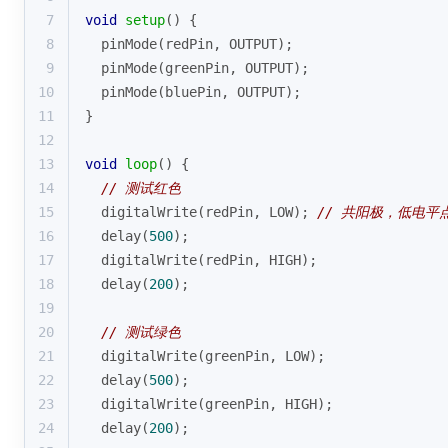
7
void
setup
()
{
8
pinMode
(redPin, OUTPUT);
9
pinMode
(greenPin, OUTPUT);
10
pinMode
(bluePin, OUTPUT);
11
}
12
13
void
loop
()
{
14
// 测试红色
15
digitalWrite
(redPin, LOW); 
// 共阳极，低电平
16
delay
(
500
);
17
digitalWrite
(redPin, HIGH);
18
delay
(
200
);
19
20
// 测试绿色
21
digitalWrite
(greenPin, LOW);
22
delay
(
500
);
23
digitalWrite
(greenPin, HIGH);
24
delay
(
200
);