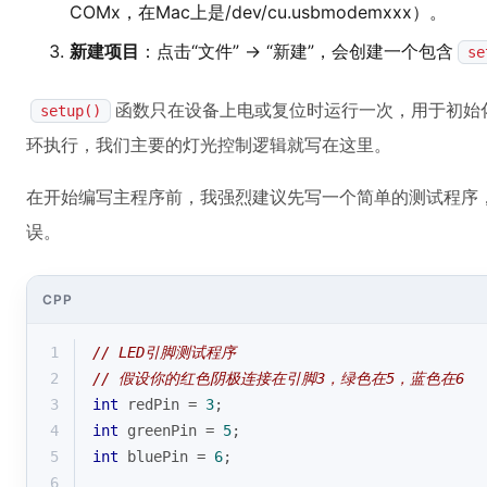
COMx，在Mac上是/dev/cu.usbmodemxxx）。
新建项目
：点击“文件” -> “新建”，会创建一个包含
se
函数只在设备上电或复位时运行一次，用于初始
setup()
环执行，我们主要的灯光控制逻辑就写在这里。
在开始编写主程序前，我强烈建议先写一个简单的测试程序
误。
CPP
1
// LED引脚测试程序
2
// 假设你的红色阴极连接在引脚3，绿色在5，蓝色在6
3
int
 redPin = 
3
;
4
int
 greenPin = 
5
;
5
int
 bluePin = 
6
;
6