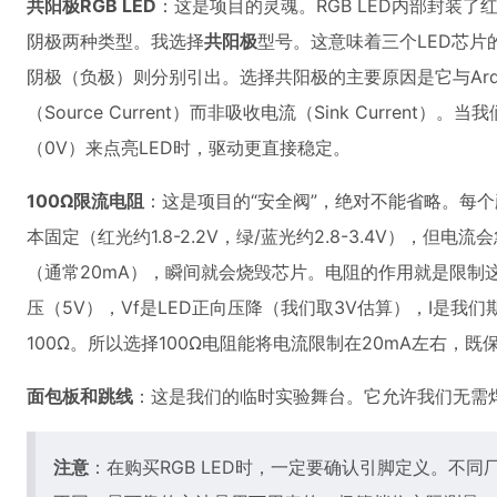
共阳极RGB LED
：这是项目的灵魂。RGB LED内部封装了红
阴极两种类型。我选择
共阳极
型号。这意味着三个LED芯
阴极（负极）则分别引出。选择共阳极的主要原因是它与Ardu
（Source Current）而非吸收电流（Sink Curren
（0V）来点亮LED时，驱动更直接稳定。
100Ω限流电阻
：这是项目的“安全阀”，绝对不能省略。每
本固定（红光约1.8-2.2V，绿/蓝光约2.8-3.4V），
（通常20mA），瞬间就会烧毁芯片。电阻的作用就是限制这个电流。
压（5V），Vf是LED正向压降（我们取3V估算），I是我们期望的安全
100Ω。所以选择100Ω电阻能将电流限制在20mA左右，
面包板和跳线
：这是我们的临时实验舞台。它允许我们无需
注意
：在购买RGB LED时，一定要确认引脚定义。不同