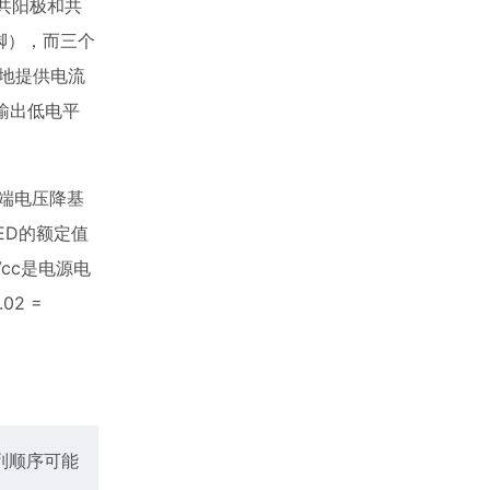
有共阳极和共
脚），而三个
好地提供电流
脚输出低电平
两端电压降基
ED的额定值
Vcc是电源电
02 =
列顺序可能