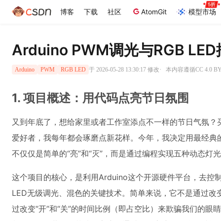
博客
下载
社区
AtomGit
模型市场
Arduino PWM调光与RGB
·
于 2026-05-28 13:30:17 修改
本内容遵循CC 4.0 
Arduino
PWM
RGB LED
1. 项目概述：用代码点亮节日氛围
又到年底了，想给家里或者工作室添点不一样的节日气氛？
爱好者，我每年都会琢磨点新花样。今年，我决定用最经典的Ar
不仅仅是简单的“亮”和“灭”，而是通过编程实现五种动态
这个项目的核心，是利用Arduino这个开源硬件平台，去控
LED无级调光、混色的关键技术。简单来说，它不是通过改
过改变“开”和“关”的时间比例（即占空比）来欺骗我们的眼睛