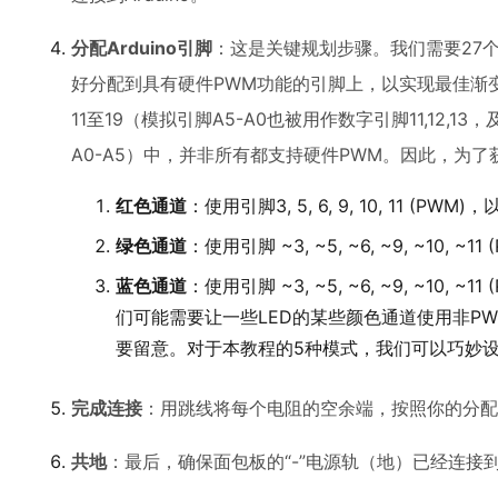
分配Arduino引脚
：这是关键规划步骤。我们需要27个
好分配到具有硬件PWM功能的引脚上，以实现最佳渐变
11至19（模拟引脚A5-A0也被用作数字引脚11,12,13
A0-A5）中，并非所有都支持硬件PWM。因此，为
红色通道
：使用引脚3, 5, 6, 9, 10, 11 (PWM)，
绿色通道
：使用引脚 ~3, ~5, ~6, ~9, ~10, 
蓝色通道
：使用引脚 ~3, ~5, ~6, ~9, ~10, 
们可能需要让一些LED的某些颜色通道使用非P
要留意。对于本教程的5种模式，我们可以巧妙设
完成连接
：用跳线将每个电阻的空余端，按照你的分配方
共地
：最后，确保面包板的“-”电源轨（地）已经连接到Ar