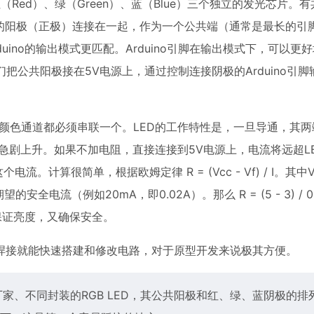
（Red）、绿（Green）、蓝（Blue）三个独立的发光芯片。
片的阳极（正极）连接在一起，作为一个公共端（通常是最长的引
ino的输出模式更匹配。Arduino引脚在输出模式下，可以更
t）。当我们把公共阳极接在5V电源上，通过控制连接阴极的Arduino引
个颜色通道都必须串联一个。LED的工作特性是，一旦导通，其
但电流会急剧上升。如果不加电阻，直接连接到5V电源上，电流将远超L
计算很简单，根据欧姆定律 R = (Vcc - Vf) / I。其中
电流（例如20mA，即0.02A）。那么 R = (5 - 3) / 0.
既保证亮度，又确保安全。
焊接就能快速搭建和修改电路，对于原型开发来说极其方便。
厂家、不同封装的RGB LED，其公共阳极和红、绿、蓝阴极的排