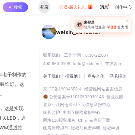
AI 搜索
登录
会员·新人礼包
消息
创作中心
×
未登录
🎁
￥30
登录领取最高
算力币
weixin_30162121
联系我们（工作时间：8:30-22:00）
400-660-0108
kefu@csdn.net
在线客服
年电子制作的
关于我们
招贤纳士
商务合作
寻求报道
诞装饰灯。这
京ICP备19004658号
经营性网站备案信息
义。
公安备案号11010502030143
营业执照
北京互联网违法和不良信息举报中心
），这是实现
家长监护
中国互联网举报中心
关LED，通
网络110报警服务
Chrome商店下载
PWM通道控
账号管理规范
版权与免责声明
版权申诉