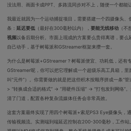
没法用、画面卡成PPT、多路流同步对不上，随便一个都能
我最近就因为一个运动捕捉项目，需要搭建一个四摄像头、
条：
延迟要低
（最好在300毫秒以内），
要能无线移动
（不
视频
以备后期分析。市面上现成的方案要么贵得离谱，要么
自己动手，基于树莓派和GStreamer框架来攒一套。
为什么是树莓派+GStreamer？树莓派便宜、功耗低，还
GStreamer呢，你可以把它理解成一个超级乐高工具箱，
叫“元件”）。你需要做的就是把这些积木按顺序拼成一条“管道”（P
> “转换成合适的格式” -> “用硬件压缩” -> “打包发到
清了门道，配置各种复杂流媒体任务会非常高效。
这套方案最终实现了用四个树莓派+索尼PS3 Eye摄像头，通过
传输视频流。实测端到端延迟控制在200-300毫秒，工作