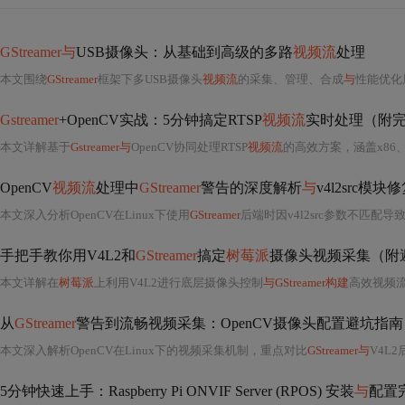
GStreamer与
USB摄像头：从基础到高级的多路
视频流
处理
本文围绕
GStreamer
框架下多USB摄像头
视频流
的采集、管理、合成
与
性能优化展开，涵盖设备识别、格式协商、资源调度、同步机制
Gstreamer
+OpenCV实战：5分钟搞定RTSP
视频流
实时处理（附
本文详解基于
Gstreamer与
OpenCV协同处理RTSP
视频流
的高效方案，涵盖x86
OpenCV
视频流
处理中
GStreamer
警告的深度解析
与
v4l2src模
本文深入分析OpenCV在Linux下使用
GStreamer
后端时因v4l2src参数不匹配导致的'Internal data strea
手把手教你用V4L2和
GStreamer
搞定
树莓派
摄像头视频采集（附
本文详解在
树莓派
上利用V4L2进行底层摄像头控制
与GStreamer构建
高效视频流水线的方法，涵盖CSI/USB摄像头配置
从
GStreamer
警告到流畅视频采集：OpenCV摄像头配置避坑指南
本文深入解析OpenCV在Linux下的视频采集机制，重点对比
GStreamer与
V4L2后端差异；
5分钟快速上手：Raspberry Pi ONVIF Server (RPOS) 安装
与
配置