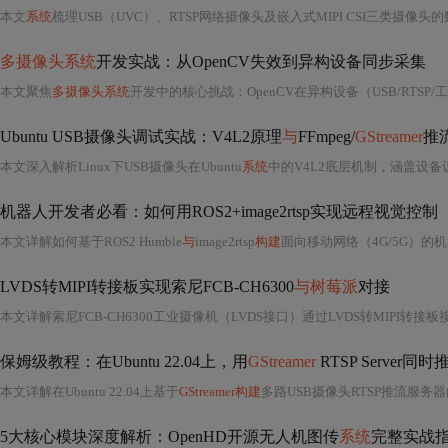
本文
系统
梳理USB（UVC）、RTSP网络摄像头及嵌入式MIPI CSI三类摄像头的数据采集全链路，涵盖CMOS传感器原理、接口协议差异、OpenCV多线程/多
多摄像头系统
开发实战：从OpenCV失效到异构设备同步采集
本文聚焦
多摄像头系统
开发中的核心挑战：OpenCV在异构设备（USB/RTSP/工业相机）下采集失效、时间不同步及资源冲突问题。详细阐述基于设备路径的稳定采集、P
Ubuntu USB摄像头调试实战：V4L2原理
与
FFmpeg/
GStreamer
推
本文深入解析Linux下USB摄像头在Ubuntu
系统
中的V4L2底层机制，涵盖设备识别、节点固化（udev规
机器人开发者必看：如何用ROS2+image2rtsp实现远程视觉控制（支持U
本文详解如何基于ROS2 Humble
与
image2rtsp
构建
面向移动网络（4G/5G）的
LVDS转MIPI转接板实现索尼FCB-CH6300
与树莓派
对接
本文详解索尼FCB-CH6300工业摄像机（LVDS接口）通过LVDS转MIPI转接板
保姆级教程：在Ubuntu 22.04上，用
GStreamer
RTSP Server
本文详解在Ubuntu 22.04上基于
GStreamer构建
多路USB摄像头RTSP推流服务器的完整流程，涵盖
5大核心模块深度解析：OpenHD开源无人机图传
系统
完整实战