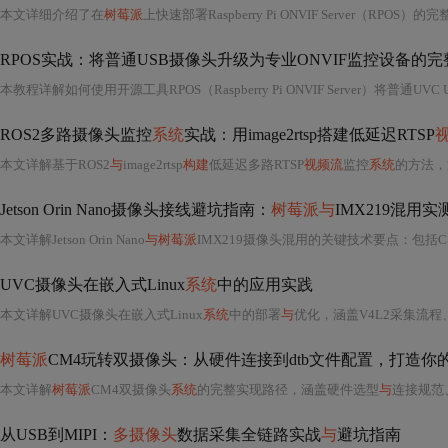
本文详细介绍了在
树莓派
上快速部署Raspberry Pi ONVIF Server（RPOS
RPOS实战：将普通USB摄像头升级为专业ONVIF监控设备的
ROS2多路摄像头监控
系统
实战：用image2rtsp搭建低延迟RTSP
本文详解基于ROS2
与
image2rtsp
构建
低延迟多路RTSP
视频流
监控
系统
的方法，
Jetson Orin Nano摄像头接线避坑指南：
树莓派与
IMX219混用实
本文详解Jetson Orin Nano
与树莓派
IMX219摄像头混用的关键技术要点：包括CS
UVC摄像头在嵌入式Linux
系统
中的应用实践
本文详解UVC摄像头在嵌入式Linux
系统
中的部署
与
优化，涵盖V4L2采集流
树莓派
CM4玩转双摄像头：从硬件连接到dtb文件配置，打造你
本文详解
树莓派
CM4双摄像头
系统
的完整实现路径，涵盖硬件选型
与
连接规范、dt-blob.b
从USB到MIPI：
多摄像头
数据采集全链路实战
与
避坑指南