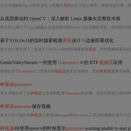
本文深度解析OpenHD开源无人机图传
系统
的五大核心模块：视频传输引擎（
从底层驱动到 OpenCV：深入解析 Linux 摄像头完整技术栈
基于YOLOv11的实时烟雾检测
系统
设计
与
边缘部署优化
本文设计并实现了一套基于YOLOv11的实时烟雾检测
系统
，针对初期烟雾识别
GentleValleyStream:一些使用
Gstreamer1
.0 的 RTP
视频流
应用
该项目基于
Gstreamer
1.0实现RTP
视频流
的发送
与
接收，支持
树莓派
摄像头采集、h264编码及U
树莓派gstreamer
本文详细介绍了在
树莓派
上安装和配置
GStreamer
的步骤，包括安装核心包和插件、验证安装、配置USB摄像头、流媒体传输示
树莓派gstreamer
储存视频
本文介绍了如何在
树莓派
上使用
GStreamer
和libcamera工具录制视频并保存为文件。提供了两种方法：一种是通过命令行结合l
树莓派
4B使用opencv的时候显示
gstreamer
warning:unable to start p