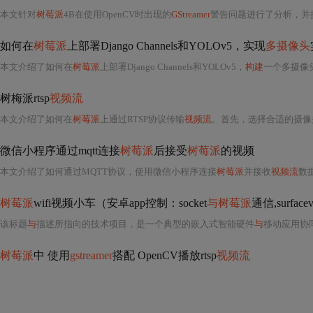
本文针对
树莓派
4B在使用OpenCV时出现的
GStreamer
警告问题进行了分析，并提供了详
如何在
树莓派
上部署Django Channels和YOLOv5，实现
多摄像头
本文介绍了如何在
树莓派
上部署Django Channels和YOLOv5，
构建
一个多摄像
树梅派rtsp
视频流
本文介绍了如何在
树莓派
上通过RTSP协议传输
视频流
。首先，选择合适的摄像
微信小程序通过mqtt连接
树莓派
后接受
树莓派
的视频
本文介绍了如何通过MQTT协议，使用微信小程序连接
树莓派
并接收
视频流
数
树莓派
wifi视频小车（安卓app控制：socket
与树莓派
通信,surfac
该标题
与
描述所指向的技术项目，是一个典型的嵌入式智能硬件
与
移动应用协
树莓派
中 使用
gstreamer
搭配 OpenCV播放rtsp
视频流