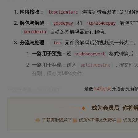
网络接收
：
连接到树莓派的TCP服
tcpclientsrc
解包与解码
：
和
解包RT
gdpdepay
rtph264depay
自动选择解码器进行解码。
decodebin
分流与处理
：
元件将解码后的视频流一分为二
tee
一路用于预览
：经
格式转换后
videoconvert
一路用于存储
：送入
，按文件大
splitmuxsink
分割，保存为MP4文件。
最低
0.47元/天
开通会员,解
**设计考量：为什么用T
成为会员后, 你将
下载资源随意下
优质VIP博文免费学
优质文