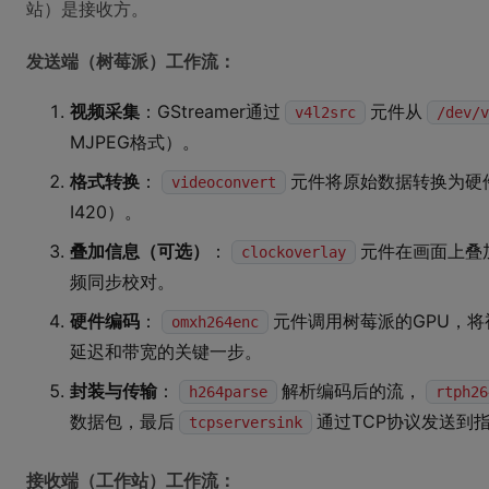
站）是接收方。
发送端（树莓派）工作流：
视频采集
：GStreamer通过
元件从
v4l2src
/dev/v
MJPEG格式）。
格式转换
：
元件将原始数据转换为硬
videoconvert
I420）。
叠加信息（可选）
：
元件在画面上叠
clockoverlay
频同步校对。
硬件编码
：
元件调用树莓派的GPU，将
omxh264enc
延迟和带宽的关键一步。
封装与传输
：
解析编码后的流，
h264parse
rtph26
数据包，最后
通过TCP协议发送到指
tcpserversink
接收端（工作站）工作流：