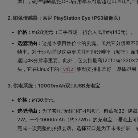
库），硬件编码能把CPU占用率从可能超过50%压到
2. 图像传感器：索尼 PlayStation Eye (PS3摄像头)
价格
：约28澳元（二手市场，折合人民币约140元）。
选型理由
：这是本项目性价比的灵魂。虽然它分辨率不高（6
帧率。对于运动捕捉这类更关注时间分辨率（帧率）而
远比4K分辨率重要。此外，它支持最高120fps@320
头，它在Linux下的
驱动支持非常好，即插即用
v4l2
3. 供电系统：10000mAh双口USB充电宝
价格
：约30澳元。
选型理由
：为了实现“无线”和“可移动”。树莓派3B+满载
2W。一个10000mAh（约37Wh）的充电宝，理论上
完成一次完整的拍摄会话。选择双口是为了未来扩展，