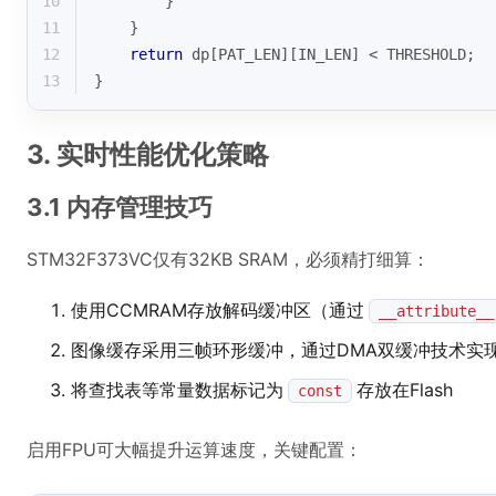
10
        }
11
    }
12
return
 dp[PAT_LEN][IN_LEN] < THRESHOLD; 
13
}
3. 实时性能优化策略
3.1 内存管理技巧
STM32F373VC仅有32KB SRAM，必须精打细算：
使用CCMRAM存放解码缓冲区（通过
__attribute__
图像缓存采用三帧环形缓冲，通过DMA双缓冲技术实
将查找表等常量数据标记为
存放在Flash
const
启用FPU可大幅提升运算速度，关键配置：