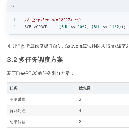
C
1
// 在system_stm32f37x.c中
2
SCB->CPACR |= ((
3UL
 << 
10
*
2
)|(
3UL
 << 
11
*
2
));
实测浮点运算速度提升8倍，Sauvola算法耗时从15ms降至2
3.2 多任务调度方案
基于FreeRTOS的任务划分方案：
任务
优先级
图像采集
6
解码处理
4
结果传输
2