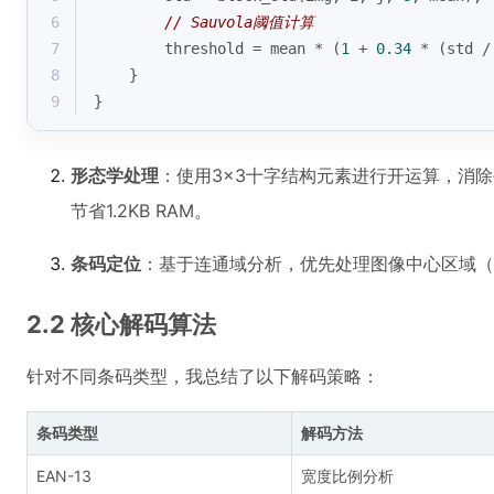
6
// Sauvola阈值计算
7
        threshold = mean * (
1
 + 
0.34
 * (
std
 /
8
    }
9
}
形态学处理
：使用3×3十字结构元素进行开运算，消除孤
节省1.2KB RAM。
条码定位
：基于连通域分析，优先处理图像中心区域（
2.2 核心解码算法
针对不同条码类型，我总结了以下解码策略：
条码类型
解码方法
EAN-13
宽度比例分析