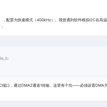
7引脚），配置为快速模式（400kHz）。我曾遇到软件模拟I2C在高
下：
le_2;
IOC端口，通过DMA2通道1传输。这里有个坑——必须设置DMA