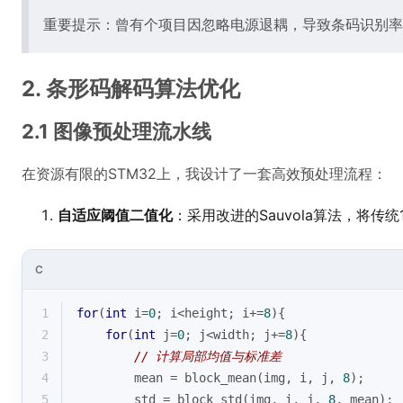
重要提示：曾有个项目因忽略电源退耦，导致条码识别率从9
2. 条形码解码算法优化
2.1 图像预处理流水线
在资源有限的STM32上，我设计了一套高效预处理流程：
自适应阈值二值化
：采用改进的Sauvola算法，将传
C
1
for
(
int
 i=
0
; i<height; i+=
8
){
2
for
(
int
 j=
0
; j<width; j+=
8
){
3
// 计算局部均值与标准差
4
        mean = block_mean(img, i, j, 
8
);
5
std
 = block_std(img, i, j, 
8
, mean);