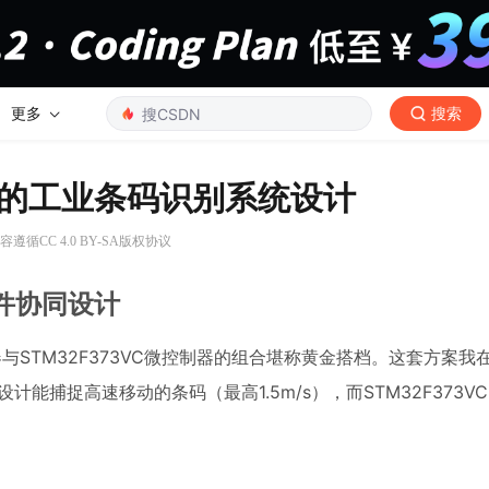
更多
搜索
0-W的工业条码识别系统设计
容遵循CC 4.0 BY-SA版权协议
的硬件协同设计
器与STM32F373VC微控制器的组合堪称黄金搭档。这套方案我
能捕捉高速移动的条码（最高1.5m/s），而STM32F373VC