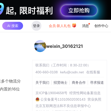
AI 搜索
登录
会员·新人礼包
消息
创作中心
weixin_30162121
联系我们（工作时间：8:30-22:00）
400-660-0108
kefu@csdn.net
在线客服
在多个物流分
关于我们
招贤纳士
商务合作
寻求报道
内置的16位
京ICP备19004658号
经营性网站备案信息
公安备案号11010502030143
营业执照
北京互联网违法和不良信息举报中心