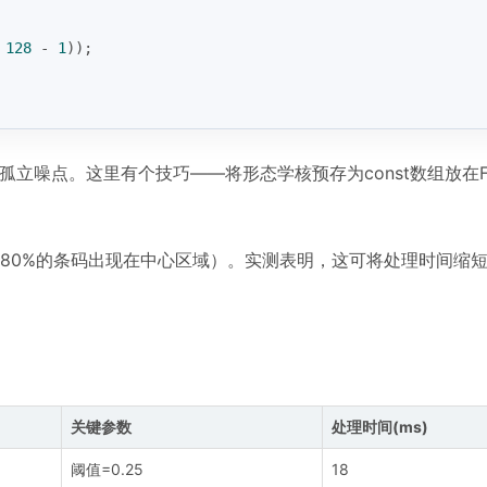
 
128
 - 
1
));
立噪点。这里有个技巧——将形态学核预存为const数组放在Fl
80%的条码出现在中心区域）。实测表明，这可将处理时间缩短
关键参数
处理时间(ms)
阈值=0.25
18