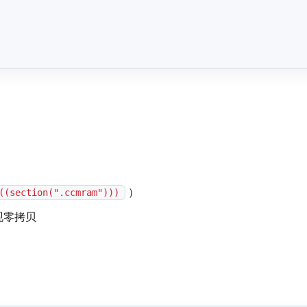
）
((section(".ccmram")))
现零拷贝