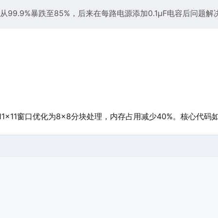
9.9%暴跌至85%，后来在每路电源添加0.1μF电容后问题解
统11×11窗口优化为8×8分块处理，内存占用减少40%。核心代码