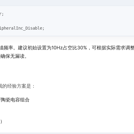
r;
ipheralInc_Disable;
制扫描频率。建议初始设置为10Hz占空比30%，可根据实际需求调
能确保无漏读。
我的经验方案是：
nF陶瓷电容组合
）