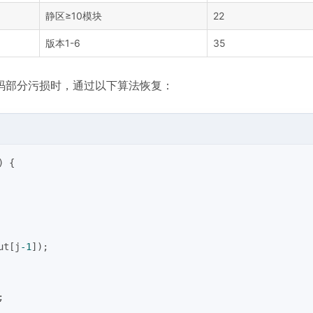
静区≥10模块
22
版本1-6
35
码部分污损时，通过以下算法恢复：
)
{
ut[j
-1
]);
;