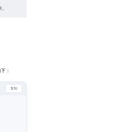
决。
如下：
复制