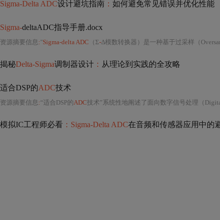
Sigma-Delta ADC
设计避坑指南
：
如何避免常见错误并优化性能
Sigma-
deltaADC指导手册.docx
资源摘要信息
:
"
Sigma-delta ADC
（Σ
-
Δ模数转换器）是一种基于过采样（Oversam
揭秘
Delta-Sigma
调制器设计
：
从理论到实践的全攻略
适合DSP的
ADC
技术
资源摘要信息
:
“适合DSP的
ADC
技术”系统性地阐述了面向数字信号处理（Digital Signa
模拟IC工程师必看
：Sigma-Delta ADC
在音频和传感器应用中的