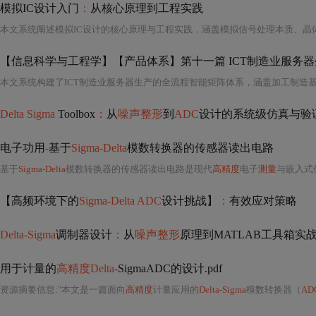
模拟IC设计入门
：
从核心原理到工程实践
【信息科学与工程学】【产品体系】第十一篇 ICT制造业服务
Delta Sigma
Toolbox
：
从
噪声整形
到
ADC
设计的系统级仿真与验
电子功用
-
基于
Sigma-Delta
模数转换器的传感器读出电路
基于
Sigma-Delta
模数转换器的传感器读出电路是现代
高精度
电子
测量
与嵌入式传感系统
【高频环境下的
Sigma-Delta ADC
设计挑战】
：
有效应对策略
Delta-Sigma
调制器设计
：
从
噪声整形
原理到MATLAB工具箱实
用于计量的
高精度Delta-
SigmaADC的设计.pdf
资源摘要信息
:
"本文是一篇面向
高精度
计量应用的
Delta-Sigma
模数转换器（
AD