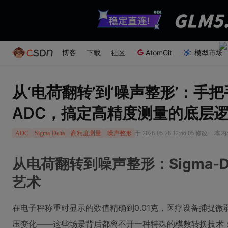
博客
下载
社区
AtomGit
模型市场
从‘电荷翻转’到‘噪声整形’：手把手拆
ADC，搞定高精度测量的底层
·
于 2026-05-28 12:56:05 修改
本内容
ADC
Sigma-Delta
高精度测量
噪声整形
从电荷翻转到噪声整形：Sigma-D
艺术
在电子秤称重时显示的数值精确到0.01克，医疗设备捕捉
压变化——这些场景背后都离不开一种特殊的模数转换技术：Sigm