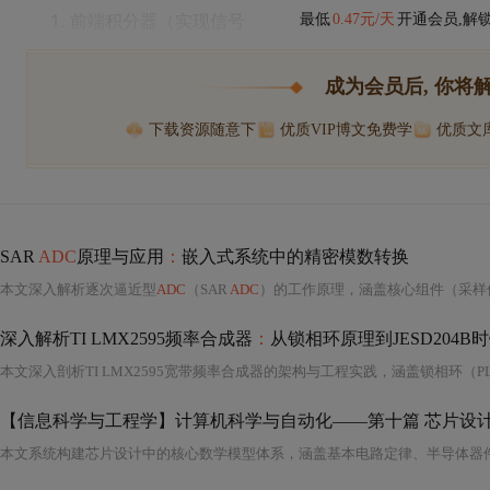
前端积分器（实现信号
最低
0.47元/天
开通会员,解
成为会员后, 你将
下载资源随意下
优质VIP博文免费学
优质文
SAR
ADC
原理与应用
：
嵌入式系统中的精密模数转换
本文深入解析逐次逼近型
ADC
（SAR
ADC
）的工作原理，涵盖核心组件（采样保持电路、电容阵列DAC、比较器、SAR寄存器、基准源）、转换时序、关键性能参数（分辨
深入解析TI LMX2595频率合成器
：
从锁相环原理到JESD204B
本文深入剖析TI LMX2595宽带频率合成器的架构与工程实践，涵盖锁相环（P