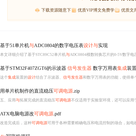
下载资源随意下
优质VIP博文免费学
优质文
基于51单片机
与
ADC0804的数字电压表
设计与
实现
本文详细介绍了基于STC89C52单片机
与
ADC0804模数转换芯片的0-5V数字电
基于STM32F407ZGT6的示波器
信号发生器
数字万用表
集成
装
这个
集成
装置的
设计
结合了示波器、
信号发生器
和数字万用表的功能，使得单个设备能够满足多种
用单片机制作的直流稳压
可调电源
.zip
五、应用
与
拓展完成的直流稳压
可调电源
不仅适用于实验室环境，还可以应用
ATX电脑电源改
可调电源
.pdf
改造完成后，这种
可调电源
可用于各种需要精确电压和电流控制的场合，如电机测试、焊接机控制