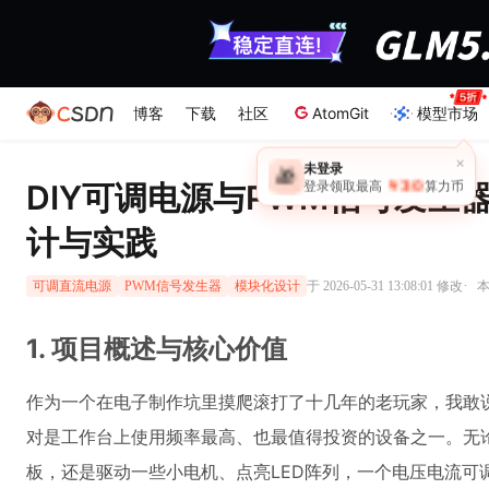
博客
下载
社区
AtomGit
模型市场
×
未登录
🎁
￥30
DIY可调电源与PWM信号发生
登录领取最高
算力币
计与实践
·
于 2026-05-31 13:08:01 修改
本
可调直流电源
PWM信号发生器
模块化设计
1. 项目概述与核心价值
作为一个在电子制作坑里摸爬滚打了十几年的老玩家，我敢
对是工作台上使用频率最高、也最值得投资的设备之一。无
板，还是驱动一些小电机、点亮LED阵列，一个电压电流可