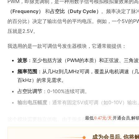
PWM，即脉宽调制，是一种用数字信号模拟模拟量效果的
（Frequency）
和
占空比（Duty Cycle）
。频率决定了脉
的百分比）决定了输出信号的平均电压。例如，一个5V的P
压就是2.5V。
我选用的是一款可调信号发生器模块，它通常能提供：
波形
：至少包括方波（PWM的本质）和正弦波、三角
频率范围
：从几Hz到几MHz可调，覆盖从电机调速（
百kHz）的常见需求。
占空比调节
：0-100%连续可调。
输出电压幅度
：通常有固定5V或可调（如0-10V）输出
最低
0.47元/天
开通会员,解
这个模块需要独立供电。由于很多此类模块的工作电压在9-1
成为会员后, 你将