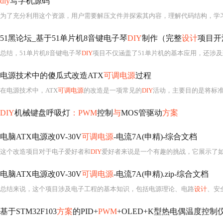
diy
写字机源码
51黑论坛_基于51单片机8音键电子琴
DIY
制作（完整
设计
项目开源
总结，51单片机8音键电子琴
DIY
项目不仅涵盖了51单片机的基本应用，还涉
电源技术中的傻瓜式改造ATX
可调电源
过程
在电源技术中，ATX
可调电源
的改造是一项常见的
DIY
活动，主要目的是将标准的ATX电源转换成一个可自由调节电压输出的工
DIY
机械键盘呼吸灯
：PWM
控制
与
MOS管驱动
方案
电脑ATX电源改0V-30V
可调电源
-电流7A(申精)-综合文档
这个改造项目对于电子爱好者和
DIY
爱好者来说是一个有趣的挑战，它展示了如何利
电脑ATX电源改0V-30V
可调电源
-电流7A(申精).zip-综合文档
总结来说，这个项目涉及电子工程的基本知识，包括电源理论、电路
设计
、安
基于STM32F103
方案
的PID+
PWM
+OLED+K型热电偶温度控制