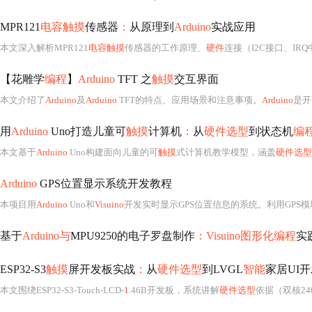
MPR121
电容触摸
传感器
：
从原理到
Arduino
实战应用
本文深入解析MPR121
电容触摸
传感器的工作原理、
硬件
连接（I2C接口、IRQ中断、电极设计）
【花雕学
编程
】
Arduino
TFT 之
触摸
交互界面
本文介绍了
Arduino
及
Arduino
TFT的特点、应用场景和注意事项。
Arduino
是开放
用
Arduino
Uno打造儿童可
触摸
计算机
：
从
硬件选型
到状态机
编
本文基于
Arduino
Uno构建面向儿童的可
触摸
式计算机教学模型，涵盖
硬件选型
Arduino
GPS位置显示系统开发教程
本项目用
Arduino
Uno和
Visuino
开发实时显示GPS位置信息的系统。利用GPS模
基于
Arduino与
MPU9250的电子罗盘制作
：Visuino图形化编程
实
ESP32-S3
触摸
屏开发板实战
：
从
硬件选型
到LVGL
智能
家居UI
本文围绕ESP32-S3-Touch-LCD-
1
.46B开发板，系统讲解
硬件选型
依据（双核240