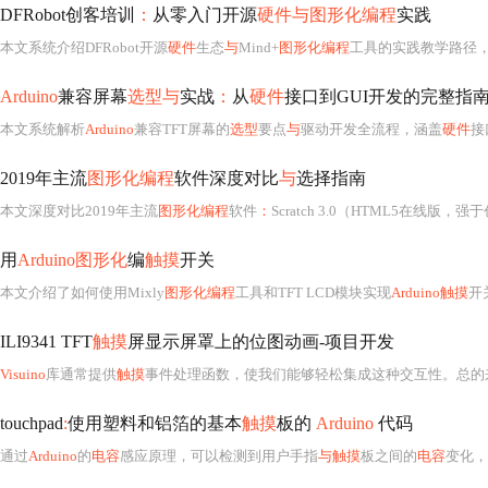
DFRobot创客培训
：
从零入门开源
硬件与图形化编程
实践
本文系统介绍DFRobot开源
硬件
生态
与
Mind+
图形化编程
工具的实践教学路径，涵盖U
Arduino
兼容屏幕
选型与
实战
：
从
硬件
接口到GUI开发的完整指
本文系统解析
Arduino
兼容TFT屏幕的
选型
要点
与
驱动开发全流程，涵盖
硬件
接口（
2019年主流
图形化编程
软件深度对比
与
选择指南
本文深度对比2019年主流
图形化编程
软件
：
Scratch 3.0（HTML5在线版，
用
Arduino图形化
编
触摸
开关
本文介绍了如何使用Mixly
图形化编程
工具和TFT LCD模块实现
Arduino触摸
开关
ILI9341 TFT
触摸
屏显示屏罩上的位图动画-项目开发
Visuino
库通常提供
触摸
事件处理函数，使我们能够轻松集成这种交互性。总的
touchpad
:
使用塑料和铝箔的基本
触摸
板的
Arduino
代码
通过
Arduino
的
电容
感应原理，可以检测到用户手指
与触摸
板之间的
电容
变化，