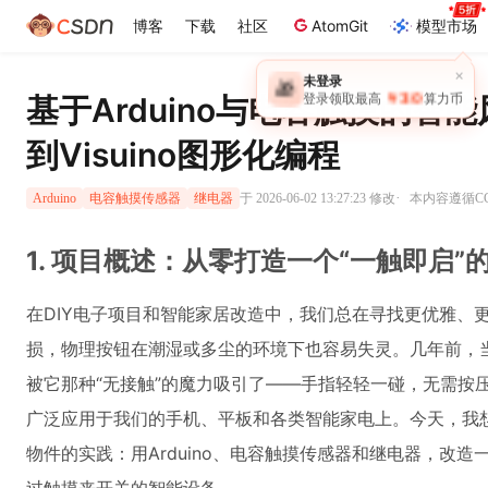
博客
下载
社区
AtomGit
模型市场
×
未登录
🎁
￥30
基于Arduino与电容触摸的智
登录领取最高
算力币
到Visuino图形化编程
·
于 2026-06-02 13:27:23 修改
本内容遵循CC 
Arduino
电容触摸传感器
继电器
1. 项目概述：从零打造一个“一触即启”
在DIY电子项目和智能家居改造中，我们总在寻找更优雅、
损，物理按钮在潮湿或多尘的环境下也容易失灵。几年前，
被它那种“无接触”的魔力吸引了——手指轻轻一碰，无需按
广泛应用于我们的手机、平板和各类智能家电上。今天，我想
物件的实践：用Arduino、电容触摸传感器和继电器，改