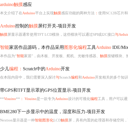
arduino触摸
感应
本文介绍了在
Arduino
平台上实现
触摸
感应功能的两种方法
：
使用SC12B芯片
Arduino
控制的
触摸
屏灯开关-项目开发
触摸
屏显示器通常使用TFT LCD模块，这些模块可以通过SPI或I2C接口
与Ardui
智能
家居作品源码，本作品采用
图形化编程
工具
Arduino
IDE/Mi
本作品为“
智能
家居”，由木板、开发板、舵机、光敏传感器、
触摸
按键模块、
少儿
编程：
Scratch中的
Arduino
开发
在本段内容中，我们需要深入探讨
与
Scratch
编程
和
Arduino
开发相关的多个知识点
带GPS和TFT显示罩的GPS位置显示-项目开发
**
Visuino
**
： Visuino
是一款专为
Arduino
设计的可视化
编程
工具，用户可以通
BME280下一步显示中的温度，湿度和压力-项目开发
Nextion显示器是一种
智能图形化
LCD
触摸
屏，具有内置的处理器和存储空间，