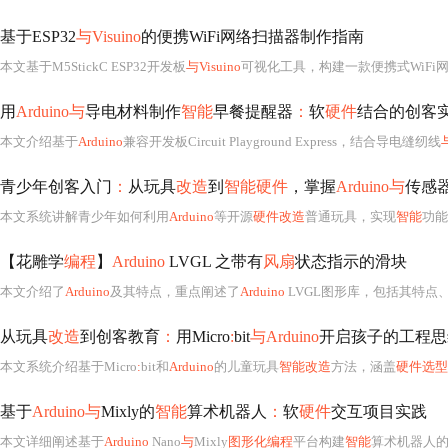
基于ESP32
与Visuino
的便携WiFi网络扫描器制作指南
本文基于M5StickC ESP32开发板
与Visuino
可视化工具，构建一款便携式WiFi网络扫描器。核心功能包括主动扫描周围AP、解析SSID/BSSID/RSSI/加密
用
Arduino与
导电材料制作
智能
早餐提醒器
：
软
硬件
结合的创客
本文介绍基于
Arduino
兼容开发板Circuit Playground Express，结合导电缝纫线
青少年创客入门
：
从玩具
改造
到
智能硬件
，掌握
Arduino与
传感
本文系统讲解青少年如何利用
Arduino
等开源
硬件改造
普通玩具，实现
智能
功能。
【花雕学
编程
】
Arduino
LVGL 之带有
风扇
状态指示的滑块
本文介绍了
Arduino
及其特点，重点阐述了
Arduino
LVGL图形库，包括其特点、
从玩具
改造
到创客教育
：
用Micro
:
bit
与Arduino
开启孩子的工程思
本文系统介绍基于Micro
:
bit和
Arduino
的儿童玩具
智能改造
方法，涵盖
硬件选型
基于
Arduino与
Mixly的
智能
算术机器人
：
软
硬件
交互项目实践
本文详细阐述基于
Arduino
Nano
与
Mixly
图形化编程
平台构建
智能
算术机器人