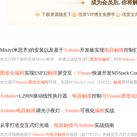
成为会员后, 你将
下载资源随意下
优质VIP博文免费学
优质文
Mixly(米思齐)的安装以及基于
Arduino
开发板实现
电容触摸
控制
本文介绍了如何安装Mixly软件，并通过该软件进行
图形化编程
，利用
Arduino
图形化编程
实现ESP32
触摸
屏交互
：Visuino
快速开发M5Stack Co
本文基于
Visuino图形化编程
环境，实现M5Stack Core2（ESP32）
触摸
屏对板载RGB LED的开关
Arduino
+L298N驱动线性执行器
：电容触摸
控制
与Visuino图形
Arduino电容触摸
调光小夜灯
：Visuino
可视化
编程
实战
从零打造交互式灯光墙
：电容触摸与Arduino
实战指南
本文详细阐述基于
Arduino与电容触摸
传感器（如TTP223）构建交互式灯光墙的技