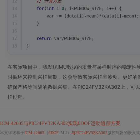
12
// 计算方差
13
for
(
int
 i=
0
; i<WINDOW_SIZE; i++) {
14
        var += (data[i]-mean)*(data[i]-mean);
15
    }
16
17
return
 var/WINDOW_SIZE;
18
}
在实际项目中，我发现IMU数据的质量与采样时序的稳定性
时循环来控制采样周期，这会导致实际采样率波动。更好的
确保严格等间隔的数据采集。在PIC24FV32KA302上，可
样过程。
ICM-42605与PIC24FV32KA302实现6DOF运动追踪方案
本文详述基于
ICM-42605
（
6DOF
IMU）
与PIC24FV32KA302
微控制器的嵌入式