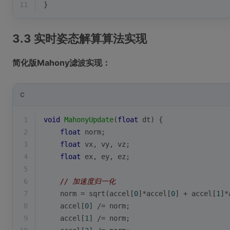
11
}
3.3 实时姿态解算算法实现
简化版Mahony滤波实现：
C
1
void
MahonyUpdate
(
float
 dt)
{
2
float
 norm;
3
float
 vx, vy, vz;
4
float
 ex, ey, ez;
5
6
// 加速度归一化
7
    norm = 
sqrt
(accel[
0
]*accel[
0
] + accel[
1
]*
8
    accel[
0
] /= norm;
9
    accel[
1
] /= norm;