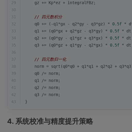
29
    gz += Kp*ez + integralFBz;
30
31
// 四元数积分
32
    q0 += (-q1*gx - q2*gy - q3*gz) * 
0.5f
 * d
33
    q1 += (q0*gx + q2*gz - q3*gy) * 
0.5f
 * dt
34
    q2 += (q0*gy - q1*gz + q3*gx) * 
0.5f
 * dt
35
    q3 += (q0*gz + q1*gy - q2*gx) * 
0.5f
 * dt
36
37
// 四元数归一化
38
    norm = 
sqrt
(q0*q0 + q1*q1 + q2*q2 + q3*q3
39
    q0 /= norm;
40
    q1 /= norm;
41
    q2 /= norm;
42
    q3 /= norm;
43
}
4. 系统校准与精度提升策略