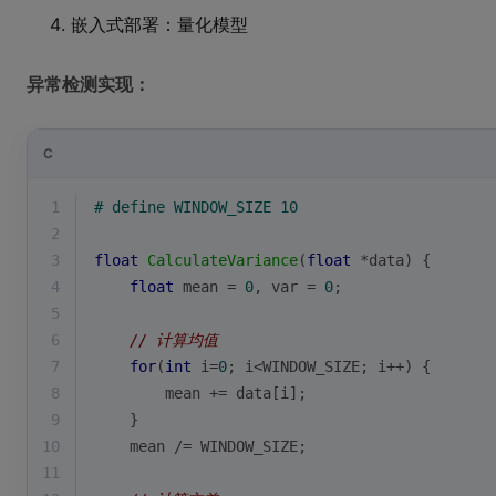
嵌入式部署：量化模型
异常检测实现：
C
1
# 
define
 WINDOW_SIZE 10
2
3
float
CalculateVariance
(
float
 *data)
{
4
float
 mean = 
0
, var = 
0
;
5
6
// 计算均值
7
for
(
int
 i=
0
; i<WINDOW_SIZE; i++) {
8
        mean += data[i];
9
    }
10
    mean /= WINDOW_SIZE;
11