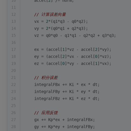
10
    accel[
2
] /= norm;
11
12
// 计算误差向量
13
    vx = 
2
*(q1*q3 - q0*q2);
14
    vy = 
2
*(q0*q1 + q2*q3);
15
    vz = q0*q0 - q1*q1 - q2*q2 + q3*q3;
16
17
    ex = (accel[
1
]*vz - accel[
2
]*vy);
18
    ey = (accel[
2
]*vx - accel[
0
]*vz);
19
    ez = (accel[
0
]*vy - accel[
1
]*vx);
20
21
// 积分误差
22
    integralFBx += Ki * ex * dt;
23
    integralFBy += Ki * ey * dt;
24
    integralFBz += Ki * ez * dt;
25
26
// 应用反馈
27
    gx += Kp*ex + integralFBx;
28
    gy += Kp*ey + integralFBy;