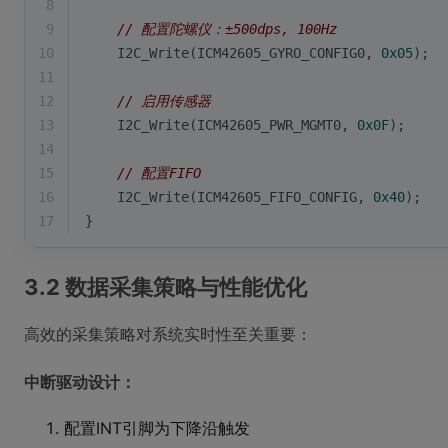
8
9
// 配置陀螺仪：±500dps, 100Hz
10
    I2C_Write(ICM42605_GYRO_CONFIG0, 
0x05
);
11
12
// 启用传感器
13
    I2C_Write(ICM42605_PWR_MGMT0, 
0x0F
);
14
15
// 配置FIFO
16
    I2C_Write(ICM42605_FIFO_CONFIG, 
0x40
);
17
}
3.2 数据采集策略与性能优化
高效的采集策略对系统实时性至关重要：
中断驱动设计：
配置INT引脚为下降沿触发