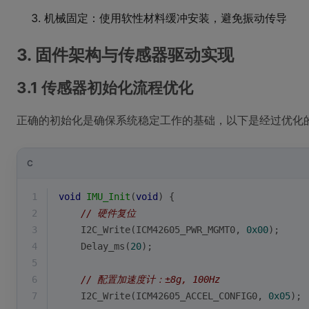
机械固定：使用软性材料缓冲安装，避免振动传导
3. 固件架构与传感器驱动实现
3.1 传感器初始化流程优化
正确的初始化是确保系统稳定工作的基础，以下是经过优化
C
1
void
IMU_Init
(
void
)
{
2
// 硬件复位
3
    I2C_Write(ICM42605_PWR_MGMT0, 
0x00
);
4
    Delay_ms(
20
);
5
6
// 配置加速度计：±8g, 100Hz
7
    I2C_Write(ICM42605_ACCEL_CONFIG0, 
0x05
);