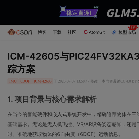
博客
下载
社区
AtomGit
模型市场
ICM-42605与PIC24FV32K
踪方案
·
于 2026-07-07 13:58:47 修改
本内容遵循CC 4.0 B
IMU
6DOF
ICM-42605
1. 项目背景与核心需求解析
在当今的智能硬件和嵌入式系统开发中，精确追踪物体在三
基础需求。无论是无人机飞控、VR/AR设备姿态感知，还
时、准确地获取物体的6自由度（6DOF）运动信息。