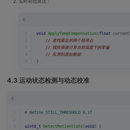
实时补偿算法：
C
1
void
ApplyTempCompensation
(
float
 current
2
// 查找最近的两个校准点
3
// 线性插值计算当前温度下的零偏
4
// 应用到原始数据
5
}
4.3 运动状态检测与动态校准
C
1
# 
define
 STILL_THRESHOLD 0.1f
2
3
uint8_t
DetectMotionState
(
void
)
{