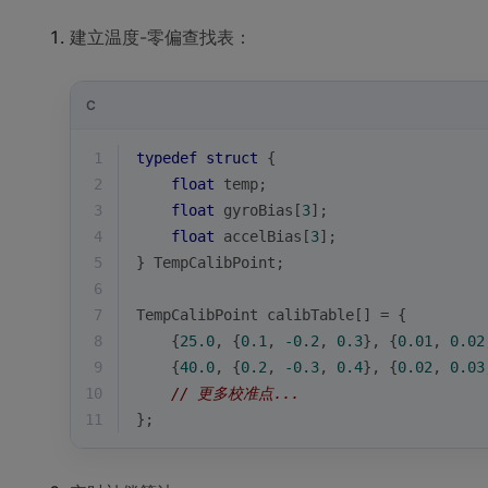
建立温度-零偏查找表：
C
1
typedef
struct
 {
2
float
 temp;
3
float
 gyroBias[
3
];
4
float
 accelBias[
3
];
5
} TempCalibPoint;
6
7
TempCalibPoint calibTable[] = {
8
    {
25.0
, {
0.1
, 
-0.2
, 
0.3
}, {
0.01
, 
0.02
9
    {
40.0
, {
0.2
, 
-0.3
, 
0.4
}, {
0.02
, 
0.03
10
// 更多校准点...
11
};