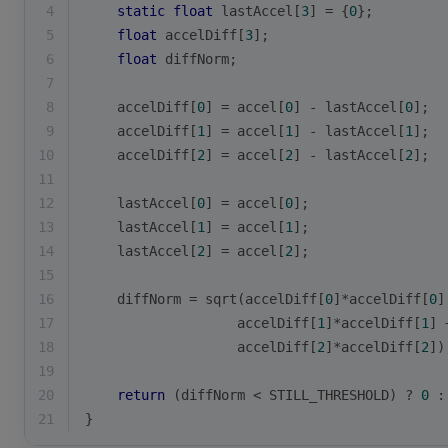
4
static
float
 lastAccel[
3
] = {
0
};
5
float
 accelDiff[
3
];
6
float
 diffNorm;
7
8
    accelDiff[
0
] = accel[
0
] - lastAccel[
0
];
9
    accelDiff[
1
] = accel[
1
] - lastAccel[
1
];
10
    accelDiff[
2
] = accel[
2
] - lastAccel[
2
];
11
12
    lastAccel[
0
] = accel[
0
];
13
    lastAccel[
1
] = accel[
1
];
14
    lastAccel[
2
] = accel[
2
];
15
16
    diffNorm = 
sqrt
(accelDiff[
0
]*accelDiff[
0
]
17
                   accelDiff[
1
]*accelDiff[
1
] 
18
                   accelDiff[
2
]*accelDiff[
2
])
19
20
return
 (diffNorm < STILL_THRESHOLD) ? 
0
 :
21
}