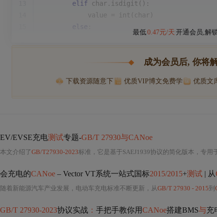
13
elif
 char.isdigit():
14
            value = 
int
(char)
15
else
:
最低
0.47元/天
开通会员,解
成为会员后, 你将
下载资源随意下
优质VIP博文免费学
优质文
EV/EVSE充电
测试
专题-
GB/T 27930与CANoe
本文介绍了
GB/T27930-2023
标准，它是基于SAEJ1939协议的简化版本，专用于电动汽车充电
会充电的
CANoe
– Vector VT系统一站式国标
2015/2015
+
测试
| 从
随着新能源汽车产业发展，电动车充电标准不断更新，从
GB/T 27930 - 2015
到
GB/T 27930-2023
协议实战
：
手把手教你用
CANoe
搭建BMS
与
充