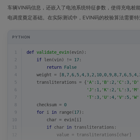
车辆VIN码信息，还嵌入了电池系统特征参数，使得充电桩能
电调度奠定基础。在实际测试中，EVIN码的校验算法需要
PYTHON
1
def
validate_evin
(
evin
):
2
if
len
(vin) != 
17
:
3
return
False
4
    weight = [
8
,
7
,
6
,
5
,
4
,
3
,
2
,
10
,
0
,
9
,
8
,
7
,
6
,
5
,
4
,
5
    transliterations = {
'A'
:
1
,
'B'
:
2
,
'C'
:
3
,
'D'
6
'J'
:
1
,
'K'
:
2
,
'L'
:
3
,
'M'
7
'T'
:
3
,
'U'
:
4
,
'V'
:
5
,
'W'
8
    checksum = 
0
9
for
 i 
in
range
(
17
):
10
        char = evin[i]
11
if
 char 
in
 transliterations:
12
            value = transliterations[char]