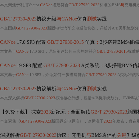
本文聚焦于利用Vector
CANoe
搭建符合
GB/T 27930-2023
标准的BMS
与
充电机
GB/T 27930-2023
协议升级
与CANoe
仿真
测试
实践
本文围绕
GB/T 27930-2023
新版电动汽车充电通信协议，详述其A/B类系统划分
CANoe
17.0 SP3 配置
GB/T 27930-2015
仿真
：
3步搭建BMS/桩端
本文基于
CANoe
17.0 SP3，详细阐述如何三步构建符合
GB/T 27930-2015
标准的
CANoe
19 SP3 配置
GB/T 27930-2023
A类系统
：
3步搭建BMS仿
本文基于
CANoe
19 SP3，介绍如何三步搭建符合
GB/T 27930-2023
A类标准的B
GB/T 27930-2023
协议解析
与CANoe
仿真
测试
实战
本文深入解析
GB/T 27930-2023
标准核心升级，包括A/B类系统划分、EVIN码
【免费下载】 探索
2023
新纪元
：
全面解读
GB/T 27930-2023
新国
本文聚焦《
GB/T 27930-2023
新国标充电标准》，该标准于
2023
年发布，旨在规范国内快充技术。它升级了快充技
深度解析
GB/T 27930-2023
协议
：
充电机
与
BMS通信的
关键
升级