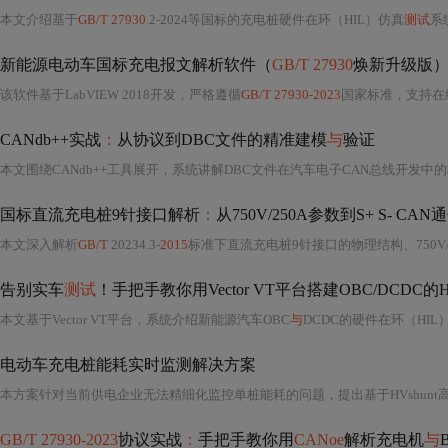
本文介绍基于
GB/T 27930
.2-2024等国标的充电桩硬件在环（HIL）仿真
测试
系
新能源电动车国标充电报文解析软件（
GB/T 27930
焕新升级版）
该软件基于LabVIEW 2018开发，严格遵循
GB/T 27930-2023
国家标准，支持在
CANdb++实战
：
从协议到DBC文件的精准建模
与
验证
国标直流充电桩9针接口解析
：
从750V/250A参数到S+ S- CA
本文深入解析
GB/T
20234.3-
2015
标准下直流充电桩9针接口的物理结构、750V/250A电气特性
告别实车
测试
！手把手教你用Vector VT平台搭建OBC/DCDC的H
本文基于Vector VT平台，系统介绍新能源汽车OBC
与
DCDC的硬件在环（HIL
电动车充电桩能耗实时监测解决方案
本方案针对当前供电企业无法精细化监控单桩能耗的问题，提出基于HVshunt
GB/T 27930-2023
协议实战
：
手把手教你用
CANoe
解析充电机
与