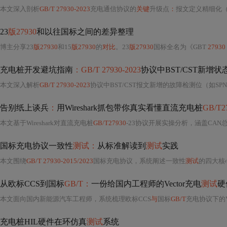
本文深入剖析
GB/T 27930-2023
充电通信协议的
关键
升级点
：
报文定义精细化（
23
版27930
和以往国标之间的差异整理
博主分享23
版27930
和15
版27930
的
对比
。23
版27930
国标全名为《GBT
27930 
充电桩开发避坑指南
：GB/T 27930-2023
协议中BST/CST新增
本文深入解析
GB/T 27930-2023
协议中BST/CST报文新增的故障检测位（如SPN3513参数不匹配位、SPN3522预充/自检故障位）对充电桩硬件设计的影响，涵盖信号采
告别纸上谈兵
：
用Wireshark抓包带你真实看懂直流充电桩
GB/T2
本文基于Wireshark对直流充电桩
GB/T27930
-23协议开展实操分析，涵盖CAN总线数据捕获配置、充电握
国标充电协议一致性
测试：
从标准解读到
测试
实践
本文围绕
GB/T 27930-2015/2023
国标充电协议，系统阐述一致性
测试
的四大核
从欧标CCS到国标
GB/T：
一份给国内工程师的Vector充电
测试
硬
本文面向国内新能源汽车工程师，系统梳理欧标CCS
与
国标
GB/T
充电协议下的Vector硬件选型逻辑。重点涵盖VT79
充电桩HIL硬件在环仿真
测试
系统