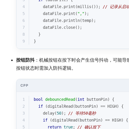
4
    dataFile.
print
(
millis
()); 
// 记录从启
5
    dataFile.
print
(
","
);
6
    dataFile.
println
(temp);
7
    dataFile.
close
();
8
  }
9
}
按钮防抖
：机械按钮在按下时会产生信号抖动，可能导
按钮状态时需加入防抖逻辑。
CPP
1
bool
debouncedRead
(
int
 buttonPin)
{
2
if
 (
digitalRead
(buttonPin) == HIGH) {
3
delay
(
50
); 
// 等待50毫秒
4
if
 (
digitalRead
(buttonPin) == HIGH) {
5
return
true
; 
// 确认按下