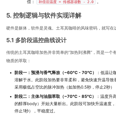
偿：
。
补偿后温度 = 传感器读数 - 2.0
5. 控制逻辑与软件实现详解
硬件是躯体，软件是灵魂。土耳其咖啡的风味密码，就写在
5.1 多阶段温控曲线设计
传统的土耳其咖啡加热并非简单的“加热到沸腾”，而是一个
物质的萃取：
阶段一：预浸与香气释放（~60°C - 70°C）
：低温让
溶解于水。此阶段加热要非常柔和，避免快速升温导致香
采用极低占空比的脉冲加热（如加热0.5秒，停止2秒）
阶段二：主体与油脂萃取（~70°C - 85°C）
：温度升
的醇厚body）开始大量析出。此阶段可加快升温速度
停止1秒），平稳度过。