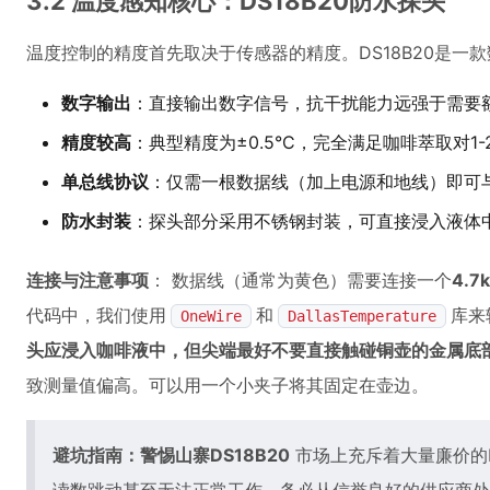
3.2 温度感知核心：DS18B20防水探头
温度控制的精度首先取决于传感器的精度。DS18B20是一
数字输出
：直接输出数字信号，抗干扰能力远强于需要
精度较高
：典型精度为±0.5°C，完全满足咖啡萃取对1
单总线协议
：仅需一根数据线（加上电源和地线）即可与Ar
防水封装
：探头部分采用不锈钢封装，可直接浸入液体
连接与注意事项
： 数据线（通常为黄色）需要连接一个
4.
代码中，我们使用
和
库来
OneWire
DallasTemperature
头应浸入咖啡液中，但尖端最好不要直接触碰铜壶的金属底
致测量值偏高。可以用一个小夹子将其固定在壶边。
避坑指南：警惕山寨DS18B20
市场上充斥着大量廉价的D