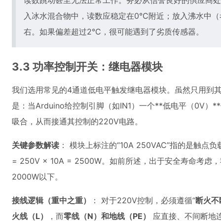
读数跳动甚至无法正常工作。务必从信誉良好的供应商处
入冰水混合物中，读数应稳定在0°C附近；放入沸水中（考
右。如果偏差超过2°C，很可能遇到了劣质传感器。
3.3 功率控制开关：继电器模块
我们选用常见的4通道低电平触发继电器模块。虽然只用到其
是：当Arduino给控制引脚（如IN1）一个**低电平（0V
吸合，从而接通其控制的220V电路。
关键参数解读
： 模块上标注的“10A 250VAC”指的是触点负
= 250V × 10A = 2500W。如前所述，出于安全寿命考
2000W以下。
接线逻辑（重中之重）
： 对于220V控制，必须遵循“
断火不
火线（L）
，而
零线（N）和地线（PE）
应直接、不间断地