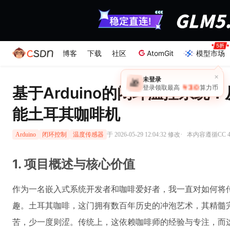
博客
下载
社区
AtomGit
模型市场
×
未登录
🎁
￥30
登录领取最高
算力币
基于Arduino的闭环温控系统
能土耳其咖啡机
·
于 2026-05-29 12:04:32 修改
本内容遵循CC 4
Arduino
闭环控制
温度传感器
1. 项目概述与核心价值
作为一名嵌入式系统开发者和咖啡爱好者，我一直对如何将
趣。土耳其咖啡，这门拥有数百年历史的冲泡艺术，其精髓
苦，少一度则涩。传统上，这依赖咖啡师的经验与专注，而这次，