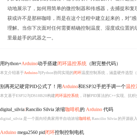
动地展示了，如何用简单的微控制器和传感器，去捕捉和复
获或许不是那杯咖啡，而是在这个过程中建立起来的，对“感
理解。当你下次面对任何需要精确控制温度、湿度或位置的
里最趁手的武器之一。
用Python+
Arduino
动手搭建
闭环温控系统
（附完整代码）
本文介绍基于
Arduino
与Python协同实现的
闭环
温度控制系统，涵盖硬件选型（DS18B20传感
别再死记硬背PID公式了！用
Arduino
和ESP32手把手调一个
温控
本文基于ESP32与DS18B20构建
闭环温控系统
，详解PID算法的C++实现、抗积分饱和处理、串口实时波形调试、Kp/Ki/Kd参数整定方法，并涵盖动态P
digital_silvia
:
Rancilio Silvia 浓缩
咖啡机
的
Arduino
代码
digital_silvia 是一个面向经典家用半自动浓缩
咖啡机
Rancilio Silvia
Arduino
mega2560 pid
闭环
控制控制电机