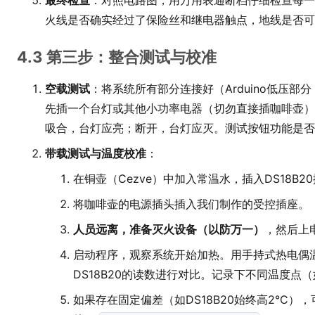
最终检查
：对照电路图，用万用表通断档仔细检查每一
火线是否确实经过了保险丝和继电器触点，地线是否可
4.3 第三步：整合测试与校准
空载测试
：将系统所有部分连接好（Arduino低压
先插一个台灯或其他小功率电器（切勿直接插咖啡壶）。
吸合，台灯应亮；断开，台灯应灭。测试按钮功能是否
带载测试与温度校准
：
在铜壶（Cezve）中加入常温水，插入DS18B
将咖啡壶的电源插头插入我们制作的受控插座。
人员远离，准备灭火设备（以防万一）
，然后上
启动程序，观察系统开始加热。用手持式热电偶
DS18B20的读数进行对比。记录下不同温度点（如30
如果存在固定偏差（如DS18B20始终高2°C），