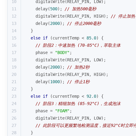
10
digitalWrite
(RELAY_PIN, LOW);
11
delay
(
500
); 
// 加热500毫秒
12
digitalWrite
(RELAY_PIN, HIGH); 
// 停止加热
13
delay
(
2000
); 
// 停止2000毫秒
14
  } 
15
else
if
 (currentTemp < 
85.0
) {
16
// 阶段2：中速加热 (70-85°C)，萃取主体
17
    phase = 
"BODY"
;
18
digitalWrite
(RELAY_PIN, LOW);
19
delay
(
2000
); 
// 加热2秒
20
digitalWrite
(RELAY_PIN, HIGH);
21
delay
(
1000
); 
// 停止1秒
22
  } 
23
else
if
 (currentTemp < 
92.0
) {
24
// 阶段3：精细加热 (85-92°C)，生成泡沫
25
    phase = 
"FOAM"
;
26
digitalWrite
(RELAY_PIN, LOW);
27
// 此阶段可以更频繁地检测温度，接近92°C时立即
28
  } 