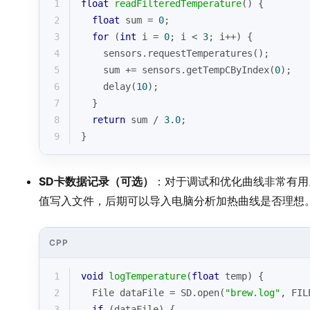
1
float
readFilteredTemperature
()
{
2
float
 sum = 
0
;
3
for
 (
int
 i = 
0
; i < 
3
; i++) {
4
    sensors.
requestTemperatures
();
5
    sum += sensors.
getTempCByIndex
(
0
);
6
delay
(
10
);
7
  }
8
return
 sum / 
3.0
;
9
}
SD卡数据记录（可选）
：对于调试和优化曲线非常有用
值写入文件，后期可以导入电脑分析加热曲线是否理想
CPP
1
void
logTemperature
(
float
 temp)
{
2
  File dataFile = SD.
open
(
"brew.log"
, FIL
3
if
 (dataFile) {