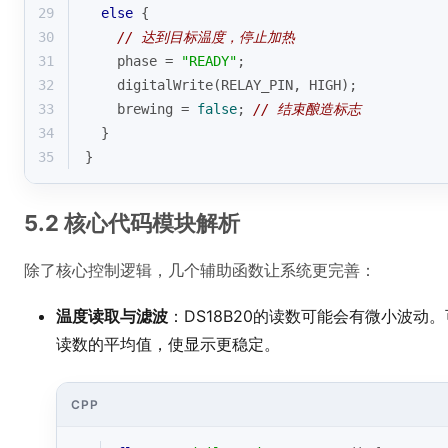
29
else
 {
30
// 达到目标温度，停止加热
31
    phase = 
"READY"
;
32
digitalWrite
(RELAY_PIN, HIGH);
33
    brewing = 
false
; 
// 结束酿造标志
34
  }
35
}
5.2 核心代码模块解析
除了核心控制逻辑，几个辅助函数让系统更完善：
温度读取与滤波
：DS18B20的读数可能会有微小波动
读数的平均值，使显示更稳定。
CPP