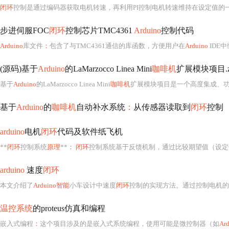
闭环
控制是通过编码器获取电机转速，再利用PI控制电机转速维持在设定值的
步进伺服FOC
闭环
控制芯片TMC4361
Arduino
控制代码
Arduino
库文件
：
包含了与TMC4361通信的库函数，方便用户在
Arduino
IDE中
(源码)基于
Arduino
的LaMarzocco Linea Mini
咖啡机
扩展模块项目.z
基于
Arduino
的LaMarzocco Linea Mini
咖啡机
扩展模块项目是一个高度集成、功能丰富的嵌入式系统开发实例，融合了微控制器编程、传感器数
基于
Arduino
的
咖啡机
自动补水系统
：
从传感器读取到
闭环
控制
arduino
电机
闭环
代码及软件纸飞机
**
闭环
控制系统
原理
**
： 闭环
控制系统基于反馈机制，通过比较期望值（设定值）与实际值（传感器测量值）来调整控制信号。在电机控制中，这通
arduino
速度
闭环
本文介绍了
Arduino智能
小车设计中速度
闭环
控制的实现方法。通过控制电机的脉冲频率和脉冲个数，可以精确控制小车的转动速度和加
温控系统
的proteus仿真和编程
嵌入式编程
：
这个项目涉及的是嵌入式系统编程，使用可能是微控制器（如
Ar