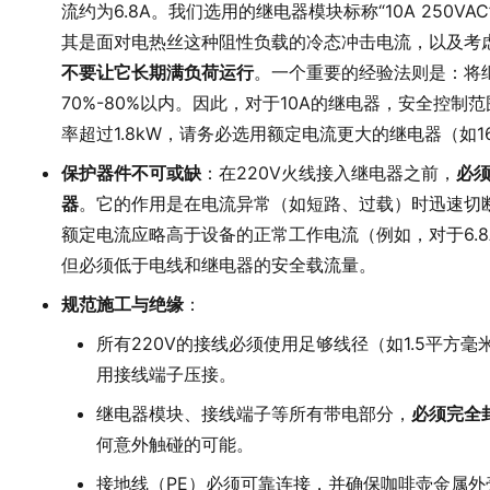
流约为6.8A。我们选用的继电器模块标称“10A 250V
其是面对电热丝这种阻性负载的冷态冲击电流，以及考
不要让它长期满负荷运行
。一个重要的经验法则是：将
70%-80%以内。因此，对于10A的继电器，安全控制范
率超过1.8kW，请务必选用额定电流更大的继电器（如1
保护器件不可或缺
：在220V火线接入继电器之前，
必
器
。它的作用是在电流异常（如短路、过载）时迅速切
额定电流应略高于设备的正常工作电流（例如，对于6.8
但必须低于电线和继电器的安全载流量。
规范施工与绝缘
：
所有220V的接线必须使用足够线径（如1.5平方
用接线端子压接。
继电器模块、接线端子等所有带电部分，
必须完全
何意外触碰的可能。
接地线（PE）必须可靠连接，并确保咖啡壶金属外