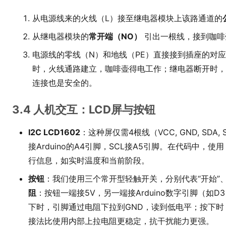
从电源线来的火线（L）接至继电器模块上该路通道的
从继电器模块的
常开端（NO）
引出一根线，接到咖啡
电源线的零线（N）和地线（PE）直接接到插座的对应端
时，火线通路建立，咖啡壶得电工作；继电器断开时，
连接也是安全的。
3.4 人机交互：LCD屏与按钮
I2C LCD1602
：这种屏仅需4根线（VCC, GND, SD
接Arduino的A4引脚，SCL接A5引脚。在代码中，使用
行信息，如实时温度和当前阶段。
按钮
：我们使用三个常开型轻触开关，分别代表“开始”、
阻
：按钮一端接5V，另一端接Arduino数字引脚（如D
下时，引脚通过电阻下拉到GND，读到低电平；按下时
接法比使用内部上拉电阻更稳定，抗干扰能力更强。