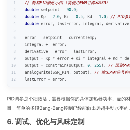
1
// 简易PID概念示例 (需使用PWM引脚和SSR)
2
double
 setpoint = 
90.0
;
3
double
 Kp = 
2.0
, Ki = 
0.5
, Kd = 
1.0
; 
// PID
4
double
 error, lastError, integral, derivative
5
6
error = setpoint - currentTemp;
7
integral += error;
8
derivative = error - lastError;
9
output = Kp * error + Ki * integral + Kd * de
10
output = 
constrain
(output, 
0
, 
255
); 
// 限制P
11
analogWrite
(SSR_PIN, output); 
// 输出PWM信号控
12
lastError = error;
PID调参是个细致活，需要根据你的具体加热器功率、壶的
目，简单的多段Bang-Bang控制已经能做出远超手动水平
6. 调试、优化与风味定制