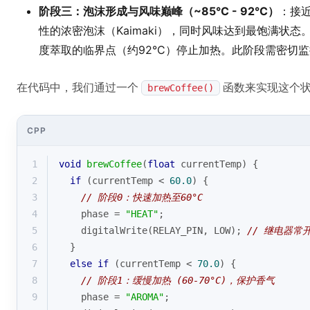
阶段三：泡沫形成与风味巅峰（~85°C - 92°C）
：接
性的浓密泡沫（Kaimaki），同时风味达到最饱满状
度萃取的临界点（约92°C）停止加热。此阶段需密切监
在代码中，我们通过一个
函数来实现这个
brewCoffee()
CPP
1
void
brewCoffee
(
float
 currentTemp)
{
2
if
 (currentTemp < 
60.0
) {
3
// 阶段0：快速加热至60°C
4
    phase = 
"HEAT"
;
5
digitalWrite
(RELAY_PIN, LOW); 
// 继电器
6
  } 
7
else
if
 (currentTemp < 
70.0
) {
8
// 阶段1：缓慢加热 (60-70°C)，保护香气
9
    phase = 
"AROMA"
;