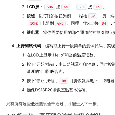
LCD屏
：
接
，
接
。
SDA
A4
SCL
A5
按钮
：以“开始”按钮为例，一端接
，另一端
5V
电阻到
。同理，“停止”接
，
10kΩ
GND
D4
继电器
：将你需要使用的那个通道的控制引脚（
上传测试代码
：编写或上传一段简单的测试代码，实现
在LCD上显示“Hello”和当前温度读数。
按下“开始”按钮，串口监视器打印消息，同时控
清晰的“咔嗒”吸合声。
按下“停止”按钮，
引脚恢复高电平，继电器
D8
确保DS18B20读数室温基本准确。
只有所有这些低压测试全部通过，才能进入下一步。