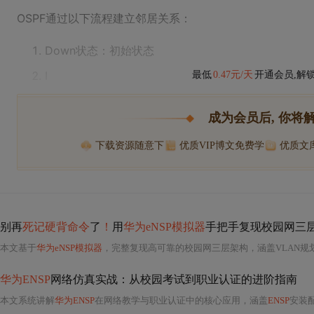
OSPF通过以下流程建立邻居关系：
Down状态：初始状态
I
最低
0.47元/天
开通会员,解
成为会员后, 你将
下载资源随意下
优质VIP博文免费学
优质文
别再
死记硬背命令
了
！
用
华为eNSP模拟器
手把手复现校园网三
本文基于
华为eNSP模拟器
，完整复现高可靠的校园网三层架构，涵盖VLAN规
华为ENSP
网络仿真实战：从校园考试到职业认证的进阶指南
本文系统讲解
华为ENSP
在网络教学与职业认证中的核心应用，涵盖
ENSP
安装配