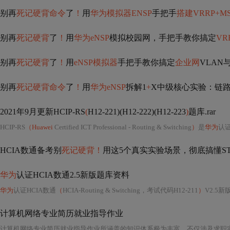
别再
死记硬背命令
了
！
用
华为模拟器ENSP
手把手
搭建VRRP+M
别再
死记硬背
了
！
用
华为eNSP
模拟校园网，手把手教你搞定
VR
别再
死记硬背
了
！
用
eNSP模拟器
手把手教你搞定
企业网
VLAN
别再
死记硬背命令
了
！
用
华为eNSP
拆解1
+
X中级核心实验：链路聚
2021年9月更新HCIP-RS
(
H12-221)(H12-222)(H12-223
)
题库.rar
HCIP-RS
（Huawei
Certified ICT Professional - Routing & Switching
）
是
华为
认证
HCIA数通备考别
死记硬背！
用这5个真实实验场景，彻底搞懂ST
华为
认证HCIA数通2.5新版题库资料
华为
认证HCIA数通
（
HCIA-Routing & Switching，考试代码H12-211
）
V2.5新版题库资料，是面向初学者及网
计算机网络专业简历就业指导作业