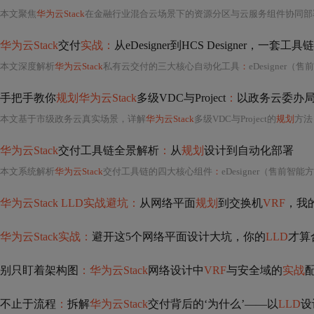
本文聚焦
华为云Stack
在金融行业混合云场景下的资源分区与云服务组件协同部署实践。涵盖地理层级、逻辑资源池及存储的三维资源分区方法；管理
华为云Stack
交付
实战：
从eDesigner到HCS Designer，一套
本文深度解析
华为云Stack
私有云交付的三大核心自动化工具
：
eDesigner（售
手把手教你
规划华为云Stack
多级VDC与Project
：
以政务云委办
本文基于市级政务云真实场景，详解
华为云Stack
多级VDC与Project的
规划
方法
华为云Stack
交付工具链全景解析
：
从
规划
设计到自动化部署
本文系统解析
华为云Stack
交付工具链的四大核心组件
：
eDesigner（售前智能方案设
华为云Stack LLD实战避坑：
从网络平面
规划
到交换机
VRF
，我
华为云Stack实战：
避开这5个网络平面设计大坑，你的
LLD
才算
别只盯着架构图
：华为云Stack
网络设计中
VRF
与安全域的
实战
不止于流程
：
拆解
华为云Stack
交付背后的‘为什么’——以
LLD
设