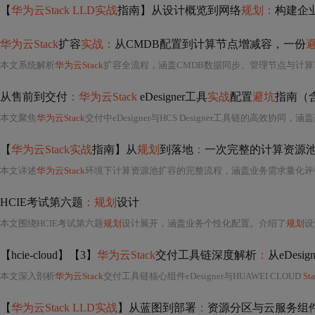
【
华为云Stack LLD实战
指南】从设计概览到网络
规划：
构建企
华为云Stack
扩容
实战：
从CMDB配置到计算节点增减容，一份
本文系统解析
华为云Stack
扩容全流程，涵盖CMDB数据同步、管理节点与计算节点增减容、网络架构适配及自动化运维工具链集成。重点强调CMDB一致性校验、存储先行原则、硬件兼
从售前到交付
：华为云Stack
eDesigner工具
实战
配置
避坑
指南（含H
本文聚焦
华为云Stack
交付中eDesigner与HCS Designer工具链的高效协
【
华为云Stack实战
指南】从
规划
到落地
：
一次完整的计算资源
本文详述
华为云Stack
环境下计算资源池扩容的完整流程，涵盖业务需求量化评估（性能、容
HCIE考试第六题
：规划
设计
本文围绕HCIE考试第六题
规划
设计展开，涵盖业务个性化配置。介绍了
规划
设
【hcie-cloud】【3】
华为云Stack
交付工具链深度解析
：
从eDesi
本文深入剖析
华为云Stack
交付工具链核心组件eDesigner与HUAWEI CLOUD
St
【
华为云Stack LLD实战
】从蓝图到部署
：
资源分区与云服务组