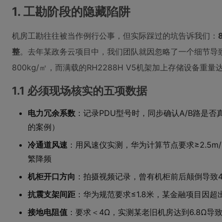
1. 工勘阶段的隐藏陷阱
机房工勘往往被当作例行公事，但实际踩过的坑告诉我们：
整
。去年某政务云项目中，我们团队就因忽略了一个细节导
800kg/㎡，而满载的RH2288H V5机架加上存储设备重量达
1.1 必须现场核实的五项数据
电力冗余系数
：记录PDU型号时，同步确认A/B路是
的案例）
冷通道风速
：用风速仪实测，华为计算节点要求≥2.5m
繁降频
机柜开口方向
：拍摄视频记录，曾有机柜前后颠倒导致4
抗震支架间距
：华为规范要求≤1.8米，某金融项目因
接地电阻值
：要求＜4Ω，实测某老旧机房达到6.8Ω导