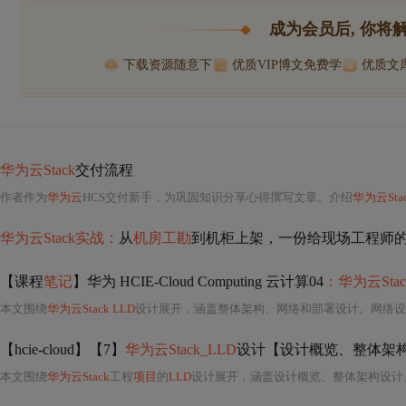
成为会员后, 你将
下载资源随意下
优质VIP博文免费学
优质文
华为云Stack
交付流程
作者作为
华为云
HCS交付新手，为巩固知识分享心得撰写文章。介绍
华为云Sta
华为云Stack实战：
从
机房工勘
到机柜上架，一份给现场工程师
【课程
笔记
】华为 HCIE-Cloud Computing 云计算04
：华为云Stac
本文围绕
华为云Stack LLD
设计展开，涵盖整体架构、网络和部署设计。网络设计涉及公共服务、
【hcie-cloud】【7】
华为云Stack_LLD
设计【设计概览、整体架构设计、网络设计
本文围绕
华为云Stack
工程
项目
的
LLD
设计展开，涵盖设计概览、整体架构设计