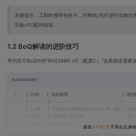
关键提示：工勘时携带色标卡，对网线/光纤进行实物比色
导致vPC配对错误。
1.2 BoQ解读的进阶技巧
华为官方BoQ中的"RH2288H V5（配置C）"这类描述需
MARKDOWN
1
| 代码   | 实际配置                      | 易忽略
2
|--------|-----------------------------|-----
3
| C-01   | 2
*Gold 6240+256G+10*
1.8T SAS | 不
4
| N-03   | CE6865-48S6CQ                | 
5
| F-07   | USG6630E             
最低
0.47元/天
开通会员,解