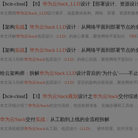
【hcie-cloud】【8】
华为云Stack_LLD
设计【部署设计、资源设计、服务
本文围绕
华为云Stack_LLD
设计展开，涵盖整体架构、网络、部署、资源和服务设计等方面。部署设计介绍各类节点
【架构
实战
】
华为云Stack LLD
设计
：
从网络平面到部署节点的
本文详解
华为云Stack
低层设计（
LLD
）的核心要素，聚焦网络平面划分、
VRF
【架构
实战
】
华为云Stack LLD
设计
：
从网络平面到部署节点的
本文深入剖析
华为云Stack
低层设计（
LLD
）的核心实践，聚焦网络平面划分（公共服务、
给云架构师
：
拆解
华为云Stack LLD
设计背后的‘为什么’——不
本文深入剖析
华为云Stack
低层设计（
LLD
）背后的架构决策依据，聚焦网络平
【hcie-cloud】【3】
华为云Stack规划
设计之
华为云Stack
交付综述
本文详细介绍了
华为云Stack
的交付流程，包括前期准备、实施步骤和工具链，如eDesigner、HCSDesigner等
华为云Stack
交付
实战：
从工勘到上线的全流程拆解
本文系统梳理
华为云Stack
从工勘、低层设计（
LLD
）、硬件部署、软件安装（含HCC Tur