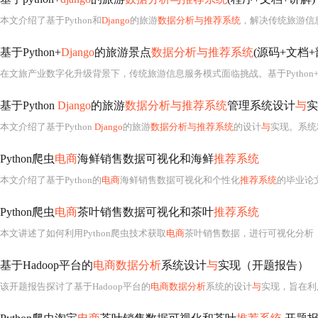
本文介绍了基于Python和
Django
的旅游
数据分析与推荐系统
，解决传统旅游信息分散、推荐不精准等问题。系统利用Scr
基于Python+
Django
的旅游景点
数据分析与推荐系统
(源码+文档
在文旅产业数字化升级背景下，传统旅游信息服务模式面临挑战。基于Python
基于Python
Django
的旅游
数据分析与推荐系统
管理系统设计
与
实
本文介绍了基于Python
Django
的旅游
数据分析与推荐系统
的设计
与
实现。系统利用MySQL进行数
Python爬虫
电商
海鲜销售数据可视化和海鲜
推荐系统
本文介绍了基于Python的
电商
海鲜销售数据可视化和个性化
推荐系统
的毕业论文
Python爬虫
电商
茶叶销售数据可视化和茶叶
推荐系统
本文讲述了如何利用Python爬虫技术获取
电商
茶叶销售数据，进行可视化分析
基于Hadoop平台的
电商数据分析
系统设计
与
实现（开题报告）
该开题报告探讨了基于Hadoop平台的
电商数据分析
系统的设计
与
实现，旨在利