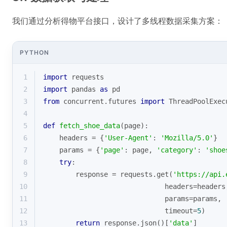
我们通过分析得物平台接口，设计了多线程数据采集方案：
PYTHON
1
import
 requests
2
import
 pandas 
as
 pd
3
from
 concurrent.futures 
import
 ThreadPoolExec
4
5
def
fetch_shoe_data
(
page
):
6
    headers = {
'User-Agent'
: 
'Mozilla/5.0'
}
7
    params = {
'page'
: page, 
'category'
: 
'shoe
8
try
:
9
        response = requests.get(
'https://api.
10
                              headers=headers
11
                              params=params,
12
                              timeout=
5
)
13
return
 response.json()[
'data'
]