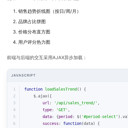
销售趋势折线图（按日/周/月）
品牌占比饼图
价格分布直方图
用户评分热力图
前端与后端的交互采用AJAX异步加载：
JAVASCRIPT
1
function
loadSalesTrend
(
) 
{
2
    $.ajax({
3
url
: 
'/api/sales_trend/'
,
4
type
: 
'GET'
,
5
data
: {
period
: $(
'#period-select'
).va
6
success
: 
function
(
data
) 
{