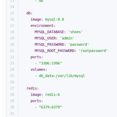
13
-
db
14
15
db:
16
image:
mysql:8.0
17
environment:
18
MYSQL_DATABASE:
'shoes'
19
MYSQL_USER:
'admin'
20
MYSQL_PASSWORD:
'password'
21
MYSQL_ROOT_PASSWORD:
'rootpassword'
22
ports:
23
-
"3306:3306"
24
volumes:
25
-
db_data:/var/lib/mysql
26
27
redis:
28
image:
redis:6
29
ports:
30
-
"6379:6379"
31