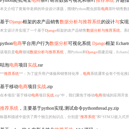
Python爬虫淘宝
电商
茶叶销售数据可视化和茶叶
推荐系统
开题报
本文介绍了黄菊华老师的毕业设计课题，围绕Python爬虫抓取
电商
茶叶销售数
基于
Django
框架的农产品销售
数据分析与推荐系统
的设计
与
实现
本文设计并实现了一个基于
Django
框架的农产品销售
数据分析与推荐系统
。系统采用P
python
电商
平台用户行为
数据分析
可视化系统
Django
框架 Echar
该项目是
电商
领域
数据分析与推荐系统
，用Python和
Django
搭建后端，Echarts实现可视化，结合用户行为分析。具
咕泡
电商
项目
实战
.rar
**
推荐系统
**：为了提升用户体验和销售转化率，
电商
系统通常会有个性化推荐功能，这可
基于移动
电商
项目
实战
.zip
在本项目"基于移动
电商
项目
实战
.zip"中，我们聚焦于移动
电商
领域的应用开发
推荐系统
，主要基于python实现.测试命令pythonthread.py.zip
标题和描述中提供了两个独立的知识点，分别是“
推荐系统
”和“STM32嵌入式