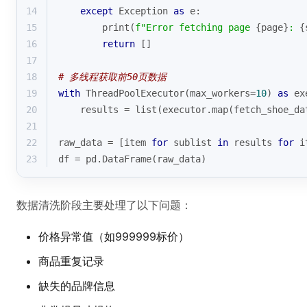
14
except
 Exception 
as
 e:
15
print
(
f"Error fetching page 
{page}
: 
{
16
return
 []
17
18
# 多线程获取前50页数据
19
with
 ThreadPoolExecutor(max_workers=
10
) 
as
 ex
20
    results = 
list
(executor.
map
(fetch_shoe_da
21
22
raw_data = [item 
for
 sublist 
in
 results 
for
 i
23
df = pd.DataFrame(raw_data)
数据清洗阶段主要处理了以下问题：
价格异常值（如999999标价）
商品重复记录
缺失的品牌信息