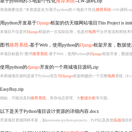
基于python的-5-电影个性化
推荐系统
--LW-源码.zip
资源摘要信息:"本资源是名为'基于python的-5-电影个性化
推荐系统
--LW-源码.z
用python开发基于
Django
框架的仿天猫网站项目This Project is imitat
本项目不仅是对
Django
框架的一次实际应用，也是对
电商
平台开发流程和技术细节的一
图书
推荐系统
-基于Web，使用python的
Django
框架开发，数据使用S
本项目标题为“图书
推荐系统
-基于Web，使用Python的
Django
框架开发，数据使用Scrapy进行采集”，是一个典型的全栈Web开发实践项目，融合了现
使用python的
django
开发的一个商城项目源码.zip
本商城项目源码是基于Python语言
与Django
框架构建的一个完整
电商
系统（E-commerce Syst
EasyBuy.zip
例如，可能涉及到
推荐系统
、库存动态管理、大
数据分析
等方面。
以下是关于Python项目设计资源的详细内容.docx
开源项目资源同样丰富，如awesome-python-projects、PyPI以及其他
实战
项目的