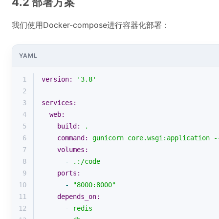
4.2 部署方案
我们使用Docker-compose进行容器化部署：
YAML
1
version:
'3.8'
2
3
services:
4
web:
5
build:
.
6
command:
gunicorn
core.wsgi:application
-
7
volumes:
8
-
.:/code
9
ports:
10
-
"8000:8000"
11
depends_on:
12
-
redis