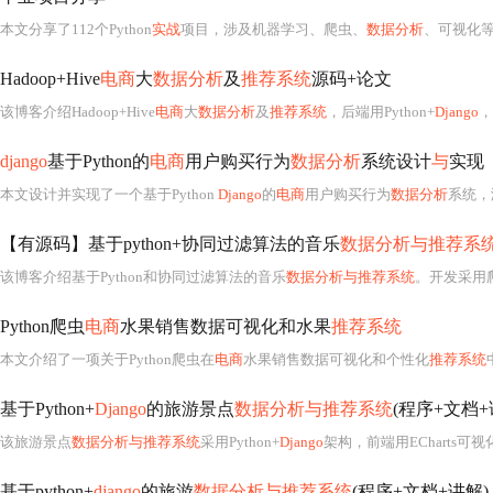
本文分享了112个Python
实战
项目，涉及机器学习、爬虫、
数据分析
、可视化等多个领域，包
Hadoop+Hive
电商
大
数据分析
及
推荐系统
源码+论文
该博客介绍Hadoop+Hive
电商
大
数据分析
及
推荐系统
，后端用Python+
Django
，前端为V
django
基于Python的
电商
用户购买行为
数据分析
系统设计
与
实现
本文设计并实现了一个基于Python
Django
的
电商
用户购买行为
数据分析
系统，
【有源码】基于python+协同过滤算法的音乐
数据分析与推荐系
该博客介绍基于Python和协同过滤算法的音乐
数据分析与推荐系统
。开发采用
Python爬虫
电商
水果销售数据可视化和水果
推荐系统
本文介绍了一项关于Python爬虫在
电商
水果销售数据可视化和个性化
推荐系统
中
基于Python+
Django
的旅游景点
数据分析与推荐系统
(程序+文档+
该旅游景点
数据分析与推荐系统
采用Python+
Django
架构，前端用ECharts可
基于python+
django
的旅游
数据分析与推荐系统
(程序+文档+讲解)