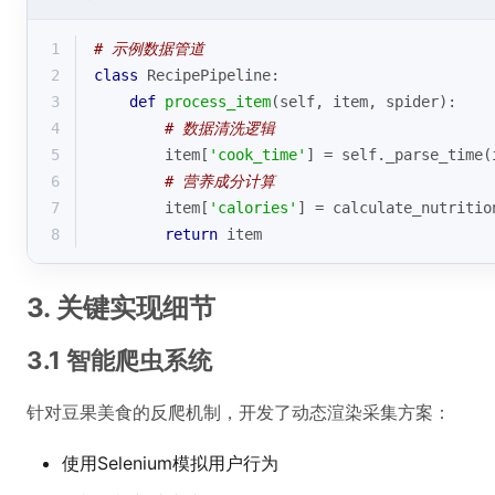
1
# 示例数据管道
2
class
RecipePipeline
:
3
def
process_item
(
self, item, spider
):
4
# 数据清洗逻辑
5
        item[
'cook_time'
] = self._parse_time(
6
# 营养成分计算
7
        item[
'calories'
] = calculate_nutritio
8
return
 item
3. 关键实现细节
3.1 智能爬虫系统
针对豆果美食的反爬机制，开发了动态渲染采集方案：
使用Selenium模拟用户行为