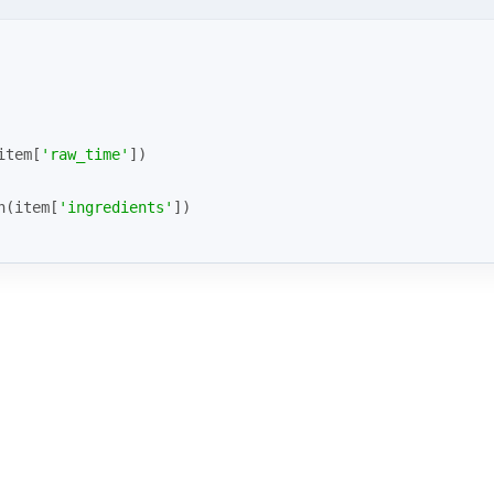
item[
'raw_time'
])
n(item[
'ingredients'
])