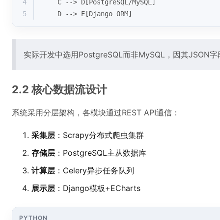
4
    C --> D[PostgreSQL/MySQL]
5
    D --> E[Django ORM]
实际开发中选用PostgreSQL而非MySQL，因其J
2.2 核心数据流设计
系统采用分层架构，各模块通过REST API通信：
采集层
：Scrapy分布式爬虫集群
存储层
：PostgreSQL主从数据库
计算层
：Celery异步任务队列
展示层
：Django模板+ECharts
PYTHON