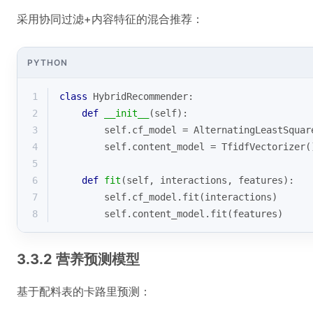
采用协同过滤+内容特征的混合推荐：
PYTHON
1
class
HybridRecommender
:
2
def
__init__
(
self
):
3
        self.cf_model = AlternatingLeastSquar
4
        self.content_model = TfidfVectorizer(
5
6
def
fit
(
self, interactions, features
):
7
        self.cf_model.fit(interactions)
8
        self.content_model.fit(features)
3.3.2 营养预测模型
基于配料表的卡路里预测：