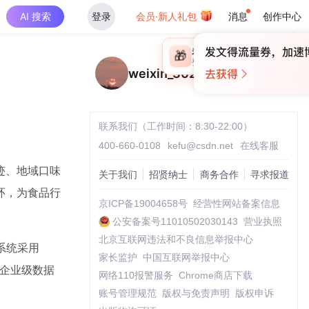
AI 搜索
登录
会员·新人礼包
消息
创作中心
×
未登录
🎁
￥30
登录领取最高
算力币
weixin_30231327
联系我们（工作时间：8:30-22:00）
400-660-0108
kefu@csdn.net
在线客服
迹、地域口味
关于我们
招贤纳士
商务合作
寻求报道
环，为食品行
京ICP备19004658号
经营性网站备案信息
公安备案号11010502030143
营业执照
北京互联网违法和不良信息举报中心
系统采用
家长监护
中国互联网举报中心
现了企业级数据
网络110报警服务
Chrome商店下载
账号管理规范
版权与免责声明
版权申诉