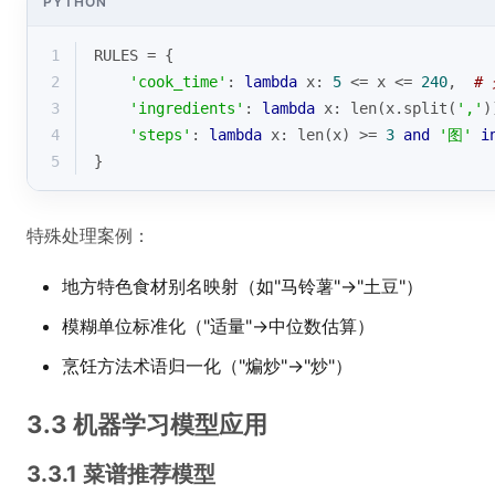
PYTHON
1
RULES = {
2
'cook_time'
: 
lambda
 x: 
5
 <= x <= 
240
,  
#
3
'ingredients'
: 
lambda
 x: 
len
(x.split(
','
)
4
'steps'
: 
lambda
 x: 
len
(x) >= 
3
and
'图'
i
5
}
特殊处理案例：
地方特色食材别名映射（如"马铃薯"→"土豆"）
模糊单位标准化（"适量"→中位数估算）
烹饪方法术语归一化（"煸炒"→"炒"）
3.3 机器学习模型应用
3.3.1 菜谱推荐模型