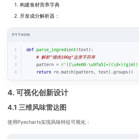
构建食材营养字典
开发成分解析器：
PYTHON
1
def
parse_ingredient
(
text
):
2
# 解析"猪肉100g"这类字符串
3
    pattern = 
r'([\u4e00-\u9fa5]+)(\d+)(g|ml)
4
return
 re.match(pattern, text).groups()
4. 可视化创新设计
4.1 三维风味雷达图
使用Pyecharts实现风味特征可视化：