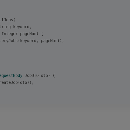
stJobs(
tring keyword,
 Integer pageNum) {
ueryJobs(keyword, pageNum));
equestBody
 JobDTO dto)
{
reateJob(dto));