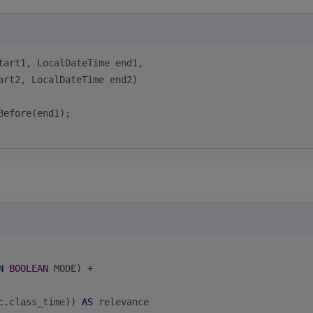
tart1, LocalDateTime end1, 
art2, LocalDateTime end2)
Before(end1);
N
BOOLEAN
 MODE) 
+
c.class_time)) 
AS
 relevance