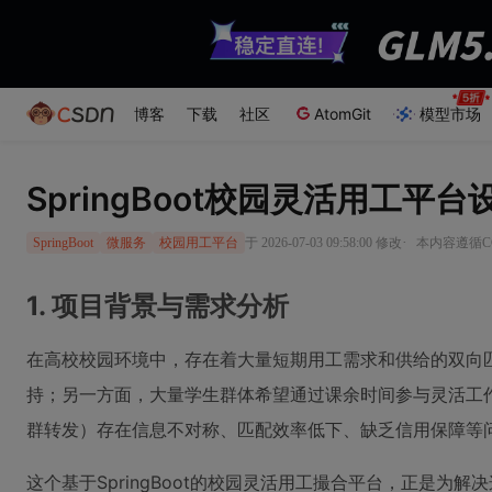
博客
下载
社区
AtomGit
模型市场
SpringBoot校园灵活用工平
·
于 2026-07-03 09:58:00 修改
本内容遵循CC 
SpringBoot
微服务
校园用工平台
1. 项目背景与需求分析
在高校校园环境中，存在着大量短期用工需求和供给的双向
持；另一方面，大量学生群体希望通过课余时间参与灵活工
群转发）存在信息不对称、匹配效率低下、缺乏信用保障等
这个基于SpringBoot的校园灵活用工撮合平台，正是为