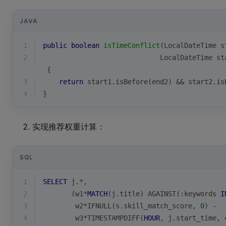
JAVA
1
public
boolean
isTimeConflict
(LocalDateTime s
2
                             LocalDateTime st
 {
3
return
 start1.isBefore(end2) && start2.is
4
}
实现推荐权重计算：
SQL
1
SELECT
 j.
*
, 
2
       (w1
*
MATCH
(j.title) AGAINST(:keywords 
I
3
        w2
*
IFNULL(s.skill_match_score, 
0
) 
-
4
        w3
*
TIMESTAMPDIFF(
HOUR
, j.start_time, 