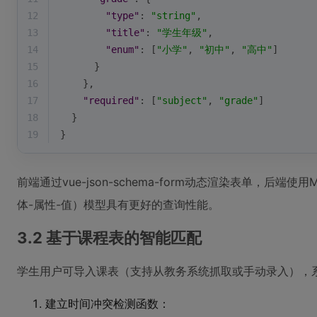
12
"type"
: 
"string"
,
13
"title"
: 
"学生年级"
,
14
"enum"
: [
"小学"
, 
"初中"
, 
"高中"
]
15
      }
16
    },
17
"required"
: [
"subject"
, 
"grade"
]
18
  }
19
}
前端通过vue-json-schema-form动态渲染表单，后
体-属性-值）模型具有更好的查询性能。
3.2 基于课程表的智能匹配
学生用户可导入课表（支持从教务系统抓取或手动录入），
建立时间冲突检测函数：