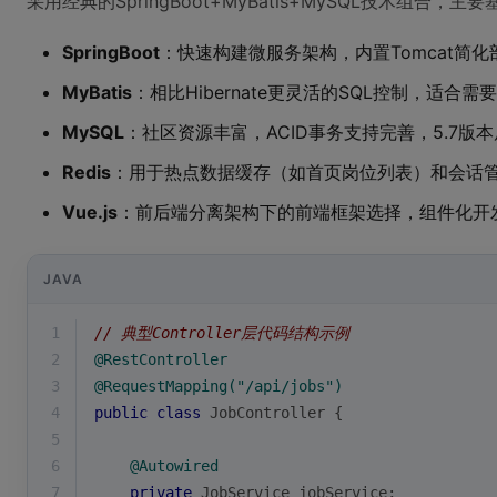
采用经典的SpringBoot+MyBatis+MySQL技术组合，
SpringBoot
：快速构建微服务架构，内置Tomcat简化部
MyBatis
：相比Hibernate更灵活的SQL控制，适合
MySQL
：社区资源丰富，ACID事务支持完善，5.7版
Redis
：用于热点数据缓存（如首页岗位列表）和会话
Vue.js
：前后端分离架构下的前端框架选择，组件化开
JAVA
1
// 典型Controller层代码结构示例
2
@RestController
3
@RequestMapping("/api/jobs")
4
public
class
JobController
{
5
6
@Autowired
7
private
 JobService jobService;