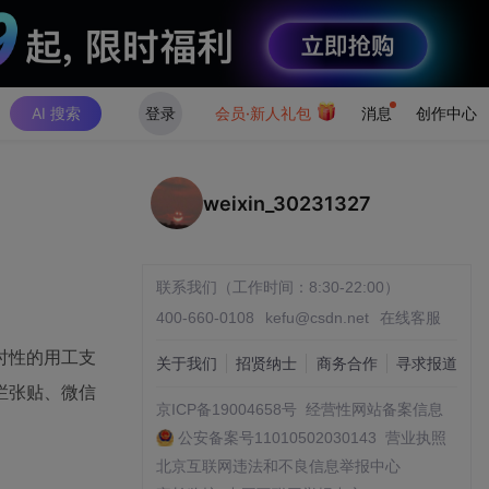
AI 搜索
登录
会员·新人礼包
消息
创作中心
weixin_30231327
联系我们（工作时间：8:30-22:00）
400-660-0108
kefu@csdn.net
在线客服
时性的用工支
关于我们
招贤纳士
商务合作
寻求报道
栏张贴、微信
京ICP备19004658号
经营性网站备案信息
公安备案号11010502030143
营业执照
北京互联网违法和不良信息举报中心