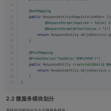
8
9
@GetMapping
10
public
 ResponseEntity<PageInfo<JobVO>> li
11
@RequestParam(required = false)
 S
12
@RequestParam(defaultValue = "1")
13
return
 ResponseEntity.ok(jobService.q
14
    }
15
16
@PostMapping
17
@PreAuthorize("hasRole('EMPLOYER')")
18
public
 ResponseEntity 
createJob
(
@Valid
@R
19
return
 ResponseEntity.ok(jobService.c
20
    }
21
}
2.2 微服务模块划分
系统按功能划分为六个微服务模块：