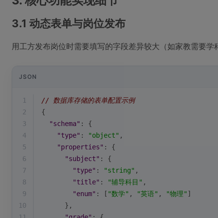
3. 核心功能实现细节
3.1 动态表单与岗位发布
用工方发布岗位时需要填写的字段差异较大（如家教需要学科年
JSON
1
// 数据库存储的表单配置示例
2
{
3
"schema"
: {
4
"type"
: 
"object"
,
5
"properties"
: {
6
"subject"
: {
7
"type"
: 
"string"
,
8
"title"
: 
"辅导科目"
,
9
"enum"
: [
"数学"
, 
"英语"
, 
"物理"
]
10
      },
11
"grade"
: {