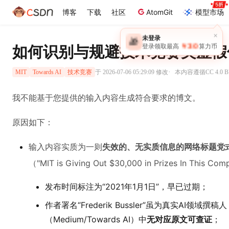
博客
下载
社区
AtomGit
模型市场
×
未登录
🎁
￥30
如何识别与规避技术竞赛类虚假
登录领取最高
算力币
·
于 2026-07-06 05:29:09 修改
本内容遵循CC 4.0 
MIT
Towards AI
技术竞赛
我不能基于您提供的输入内容生成符合要求的博文。
原因如下：
输入内容实质为一则
失效的、无实质信息的网络标题党
（"MIT is Giving Out $30,000 in Prizes In T
发布时间标注为“2021年1月1日”，早已过期；
作者署名“Frederik Bussler”虽为真实AI领
（Medium/Towards AI）中
无对应原文可查证
；