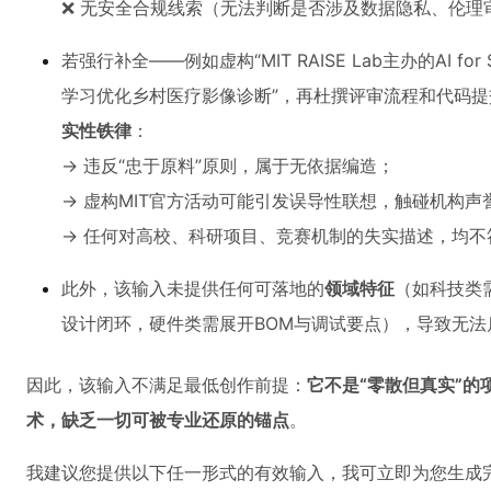
❌ 无安全合规线索（无法判断是否涉及数据隐私、伦理
若强行补全——例如虚构“MIT RAISE Lab主办的AI for
学习优化乡村医疗影像诊断”，再杜撰评审流程和代码
实性铁律
：
→ 违反“忠于原料”原则，属于无依据编造；
→ 虚构MIT官方活动可能引发误导性联想，触碰机构声
→ 任何对高校、科研项目、竞赛机制的失实描述，均不
此外，该输入未提供任何可落地的
领域特征
（如科技类
设计闭环，硬件类需展开BOM与调试要点），导致无法
因此，该输入不满足最低创作前提：
它不是“零散但真实”的
术，缺乏一切可被专业还原的锚点
。
我建议您提供以下任一形式的有效输入，我可立即为您生成