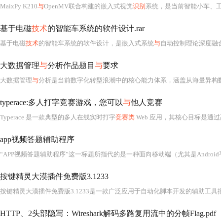
MaixPy K210
与
OpenMV联合构建的嵌入式视觉
识别
系统，是当前智能小车、
基于电磁
技术
的智能车系统的软件设计.rar
基于电磁
技术
的智能车系统的软件设计，是嵌入式系统
与
自动控制理论深度融合的典型工程实践，
大数据管理
与
分析作品题目
与
要求
大数据管理
与
分析是当前数字化转型浪潮中的核心能力体系，涵盖从海量异构数据的采
typerace:多人打字竞赛游戏，您可以
与
他人竞赛
Typerace 是一款典型的多人在线实时打字
竞赛类
Web 应用，其核心目标是通过高度交互的前端界面，为用户提供低延迟、高响应性的键盘
app视频答题辅助程序
按键精灵大漠插件免费版3.1233
HTTP、2头部隐写：Wireshark解码多路复用流中的分帧Flag.pdf