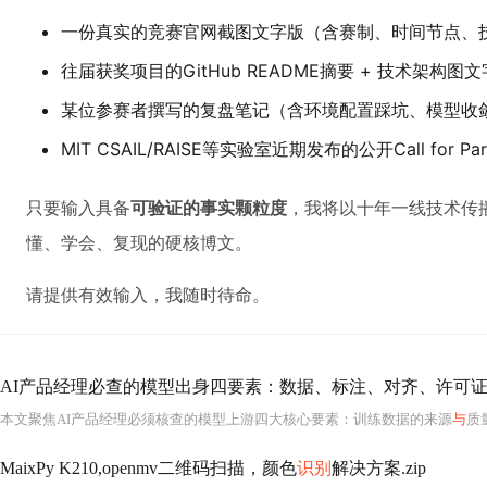
一份真实的竞赛官网截图文字版（含赛制、时间节点、
往届获奖项目的GitHub README摘要 + 技术架构图
某位参赛者撰写的复盘笔记（含环境配置踩坑、模型收敛
MIT CSAIL/RAISE等实验室近期发布的公开Call for Par
只要输入具备
可验证的事实颗粒度
，我将以十年一线技术传
懂、学会、复现的硬核博文。
请提供有效输入，我随时待命。
AI产品经理必查的模型出身四要素：数据、标注、对齐、许可
本文聚焦AI产品经理必须核查的模型上游四大核心要素：训练数据的来源
与
质量、人工标注
MaixPy K210,openmv二维码扫描，颜色
识别
解决方案.zip