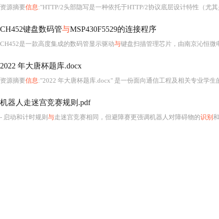
资源摘要
信息
:"HTTP/2头部隐写是一种依托于HTTP/2协议底层设计特性
CH452键盘数码管
与
MSP430F5529的连接程序
CH452是一款高度集成的数码管显示驱动
与
键盘扫描管理芯片，由南京沁恒微电子（WCH）自主研
2022 年大唐杯题库.docx
资源摘要
信息
:"2022 年大唐杯题库.docx" 是一份面向通信工程及相关专业学生
机器人走迷宫竞赛规则.pdf
- 启动和计时规则
与
走迷宫竞赛相同，但避障赛更强调机器人对障碍物的
识别