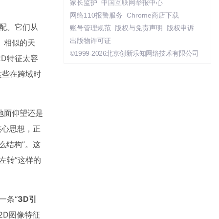
家长监护
中国互联网举报中心
网络110报警服务
Chrome商店下载
匹配。它们从
账号管理规范
版权与免责声明
版权申诉
出版物许可证
、相似的天
©1999-2026北京创新乐知网络技术有限公司
D特征太容
这些在跨域时
地面仰望还是
核心思想，正
么结构”。这
左转”这样的
一条“
3D引
2D图像特征