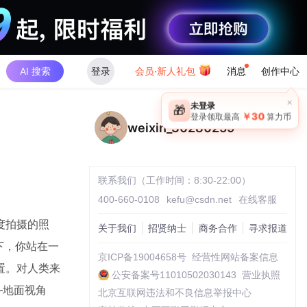
AI 搜索
登录
会员·新人礼包
消息
创作中心
×
未登录
🎁
￥30
登录领取最高
算力币
weixin_30280259
联系我们（工作时间：8:30-22:00）
400-660-0108
kefu@csdn.net
在线客服
度拍摄的照
关于我们
招贤纳士
商务合作
寻求报道
一下，你站在一
京ICP备19004658号
经营性网站备案信息
置。对人类来
公安备案号11010502030143
营业执照
—地面视角
北京互联网违法和不良信息举报中心