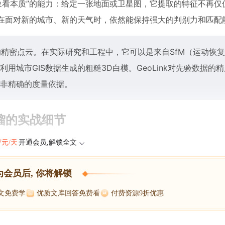
象看本质”的能力：给定一张地面或卫星图，它提取的特征不再仅
征在面对新的城市、新的天气时，依然能保持强大的判别力和匹配
的精密点云。在实际研究和工程中，它可以是来自SfM（运动恢
城市GIS数据生成的粗糙3D白模。GeoLink对先验数据的
非精确的度量依据。
馏的实战细节
47元/天
开通会员,解锁全文
，
为会员后, 你将解锁
博文免费学
优质文库回答免费看
付费资源9折优惠