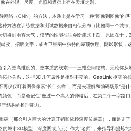
 View）的图像在外观、尺度、光照和遮挡上存在天壤之别。
经网络（CNN）的方法，本质上是在学习一种“图像到图像”的
这种方法在训练数据和测试数据来自相似分布（比如同一个城市
天切换到雨雾天气，模型的性能往往会断崖式下跌。原因在于，2
视畸变、招牌文字，或者卫星图中独特的屋顶纹理、阴影形状，
须引入更高维度的、更本质的线索——三维空间结构。无论你从
的拓扑关系，这些3D几何属性是相对不变的。
GeoLink
框架的
不再仅仅盯着图像像素“长什么样”，而是去理解和编码场景“是什
颜色，而是会记住“走过一个高大的钟楼后，在第二个十字路口
种基于结构的推理能力。
重建（那会引入巨大的计算开销和依赖深度传感器），而是走了
略的城市3D模型、深度图或点云）作为“老师”，来指导和提炼纯