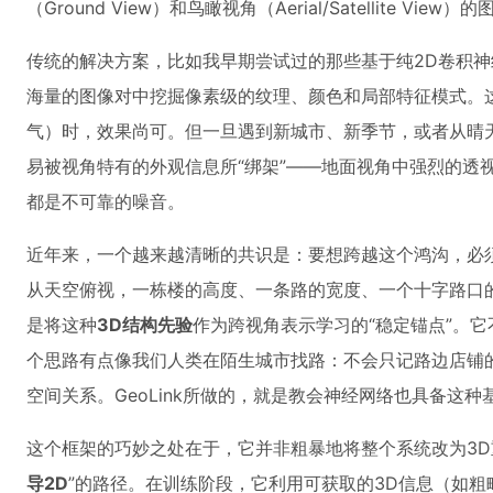
（Ground View）和鸟瞰视角（Aerial/Satellite
传统的解决方案，比如我早期尝试过的那些基于纯2D卷积神
海量的图像对中挖掘像素级的纹理、颜色和局部特征模式。
气）时，效果尚可。但一旦遇到新城市、新季节，或者从晴
易被视角特有的外观信息所“绑架”——地面视角中强烈的透
都是不可靠的噪音。
近年来，一个越来越清晰的共识是：要想跨越这个鸿沟，必
从天空俯视，一栋楼的高度、一条路的宽度、一个十字路口
是将这种
3D结构先验
作为跨视角表示学习的“稳定锚点”。它
个思路有点像我们人类在陌生城市找路：不会只记路边店铺的
空间关系。GeoLink所做的，就是教会神经网络也具备这
这个框架的巧妙之处在于，它并非粗暴地将整个系统改为3D
导2D
”的路径。在训练阶段，它利用可获取的3D信息（如粗