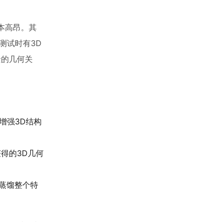
本高昂。其
测试时有3D
景的几何关
增强3D结构
获得的3D几何
蒸馏整个特