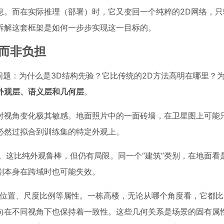
息。而在实际推理（部署）时，它又变回一个纯粹的2D网络，只
拆解这套框架是如何一步步实现这一目标的。
，而非负担
本问题：为什么是3D结构先验？它比传统的2D方法高明在哪里？
外观层、语义层和几何层
。
对视角变化极其敏感。地面照片中的一面砖墙，在卫星图上可能
必然过拟合到训练集的特定外观上。
被”。这比纯外观鲁棒，但仍有局限。同一个“建筑”类别，在地面看
割本身在跨域时也可能失效。
位置、尺度比例等属性。一栋高楼，无论从哪个角度看，它都比
向在不同视角下也保持着一致性。这些几何关系是场景的固有属