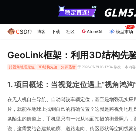
博客
下载
社区
AtomGit
模型市场
GeoLink框架：利用3D结
·
于 2026-05-29 03:12:34 修改
本内容遵
跨视角地理定位
3D结构先验
知识蒸馏
1. 项目概述：当视觉定位遇上“视角鸿沟
在无人机自主导航、自动驾驶车辆定位，甚至是增强现实应
片，就能在地球上找到自己的精确位置？这就是跨视角地理定位（Cro
条陌生的街道上，手机里只有一张从地面拍摄的街景照片，
说，这需要结合建筑轮廓、道路走向、街区形状等空间线索进