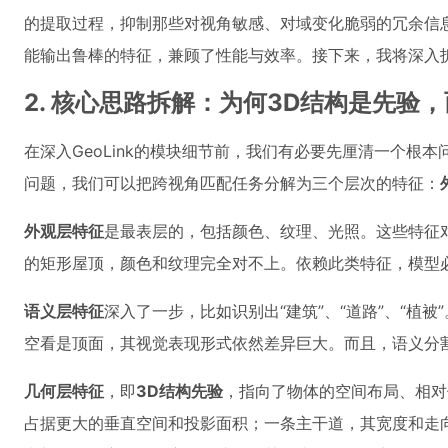
的提取过程，抑制那些对视角敏感、对域变化脆弱的冗余信
能输出鲁棒的特征，兼顾了性能与效率。接下来，我将深入
2. 核心思路拆解：为何3D结构是先验
在深入GeoLink的模块细节前，我们有必要先厘清一个根
问题，我们可以把跨视角匹配任务分解为三个层次的特征：
外观层特征
是最表层的，包括颜色、纹理、光照。这些特征
的矩形屋顶，颜色和纹理完全对不上。依赖此类特征，模型
语义层特征
深入了一步，比如识别出“建筑”、“道路”、“植
空看是顶面，其视觉表现形式依然差异巨大。而且，语义分
几何层特征
，即
3D结构先验
，指向了物体的空间布局、相对
占据更大的垂直空间和投影面积；一条主干道，其宽度和走