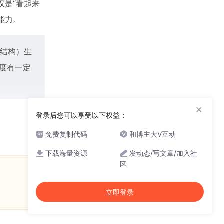
仅是“看起来
能力。
复结构）生
精度有一定
×
登录后您可以享受以下权益：
免费复制代码
和博主大V互动
下载海量资源
发动态/写文章/加入社
区
立即登录