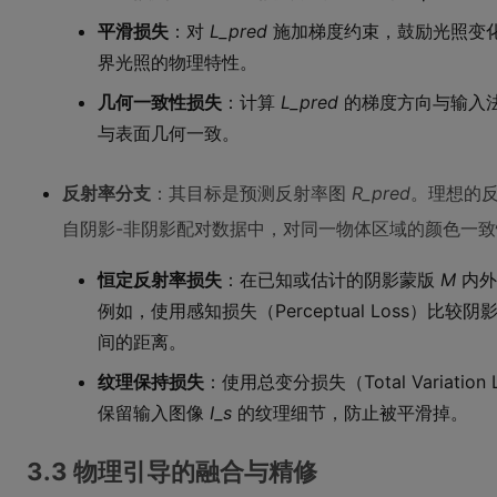
平滑损失
：对
L_pred
施加梯度约束，鼓励光照变
界光照的物理特性。
几何一致性损失
：计算
L_pred
的梯度方向与输入
与表面几何一致。
反射率分支
：其目标是预测反射率图
R_pred
。理想的
自阴影-非阴影配对数据中，对同一物体区域的颜色一
恒定反射率损失
：在已知或估计的阴影蒙版
M
内外
例如，使用感知损失（Perceptual Loss）比较
间的距离。
纹理保持损失
：使用总变分损失（Total Variati
保留输入图像
I_s
的纹理细节，防止被平滑掉。
3.3 物理引导的融合与精修