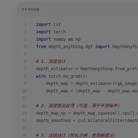
PYTHON
1
import
 cv2
2
import
 torch
3
import
 numpy 
as
 np
4
from
 depth_anything.dpt 
import
 DepthAnyth
5
6
# 1. 深度估计
7
depth_estimator = DepthAnything.from_pret
8
with
 torch.no_grad():
9
    depth_map = depth_estimator(rgb_image
10
    depth_map = (depth_map - depth_map.
mi
11
12
# 2. 深度图后处理（可选，用于平滑噪声）
13
depth_map_np = depth_map.squeeze().cpu().
14
depth_smoothed = cv2.bilateralFilter(dept
15
16
# 3. 法线估计（简化示例，使用梯度法）