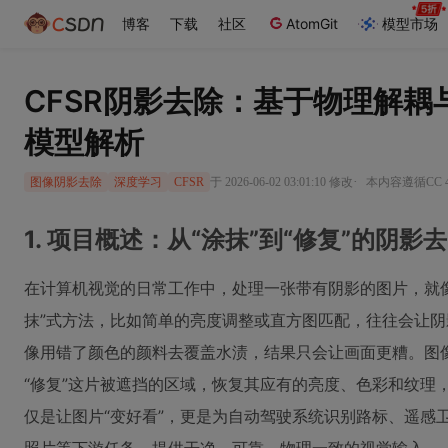
博客
下载
社区
AtomGit
模型市场
CFSR阴影去除：基于物理解
模型解析
·
于 2026-06-02 03:01:10 修改
本内容遵循CC 4
图像阴影去除
深度学习
CFSR
1. 项目概述：从“涂抹”到“修复”的阴影
在计算机视觉的日常工作中，处理一张带有阴影的图片，就
抹”式方法，比如简单的亮度调整或直方图匹配，往往会让
像用错了颜色的颜料去覆盖水渍，结果只会让画面更糟。图
“修复”这片被遮挡的区域，恢复其应有的亮度、色彩和纹理
仅是让图片“变好看”，更是为自动驾驶系统识别路标、遥感