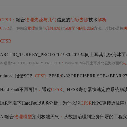
CFSR：
融合
物理先验与几何
信息的
阴影去除
技术
解析
CFSR
是一种融合
物理
建模
与几何先验
的
深度学习阴影去除
方法。其核心是将
阴
CFSR
ARCTIC_TURKEY_PROJECT
:
1980-2019年间土耳其北极海冰面
本项目“ARCTIC_TURKEY_PROJECT
：
1980–2019年间土耳其北极海冰面积
与
rtthread 报错SCB_
CFSR
_BFSR
:
0x82 PRECISERR SCB->BFAR
:
2
Hard Fault不再可怕
：
通过
CFSR
、HFSR寄存器快速定位系统崩
IAR环境下HardFault现场分析，为什么说
CFSR
比PC更接近故障
AI融合
物理模型
预测极端天气
：
从数据治理到业务部署的工程