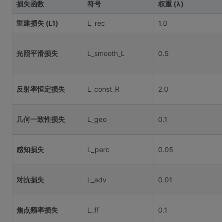
损失函数
符号
权重 (λ)
重建损失 (L1)
L_rec
1.0
光照平滑损失
L_smooth_L
0.5
反射率恒定损失
L_const_R
2.0
几何一致性损失
L_geo
0.1
感知损失
L_perc
0.05
对抗损失
L_adv
0.01
焦点频率损失
L_ff
0.1