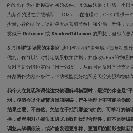
的输出作为扩散模型的初始条件。具体做法是：训练一个以
为条件的潜在扩散模型（LDM）。在推理时，CFSR提供
少量步数的去噪，这能极大改善细节纹理和全局一致性，尤其
类似于
Refusion
或
ShadowDiffusion
的思想，但起点更
3. 针对特定场景的定制化
通用模型在特定领域（如自动驾驶
优的。你可以针对特定场景收集数据，并修改CFSR的物理
反射率是分段恒定的（同一张纸），从而强化反射率分支的
分割图作为额外条件，帮助模型更好地区分天空光照和物体
我个人在复现和调优这类物理解耦模型时，最深的体会是“平
弱，模型会退化成普通黑箱网络，产生物理上不可能的伪影
结果生硬、不自然。关键在于找到那些“软”的、可学习的物
播，或者用对抗损失来隐式地鼓励物理合理性，而不是硬编码
调整其解耦假设，或许能发现更鲁棒、更通用的阴影去除新