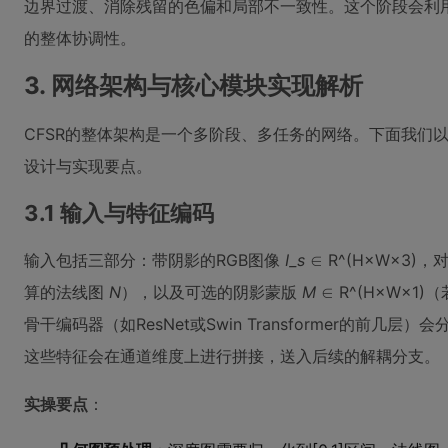
边界过渡、消除残留的色偏和局部不一致性。这个阶段会利
的整体协调性。
3. 网络架构与核心模块实现解析
CFSR的整体架构是一个多阶段、多任务的网络。下面我们
设计与实现要点。
3.1 输入与特征编码
输入包括三部分：带阴影的RGB图像
I_s
∈ R^(H×W×3)
算的法线图
N
），以及可选的阴影蒙版
M
∈ R^(H×W×
骨干编码器（如ResNet或Swin Transformer的前
这些特征会在通道维度上进行拼接，送入后续的解耦分支。
实操要点
：