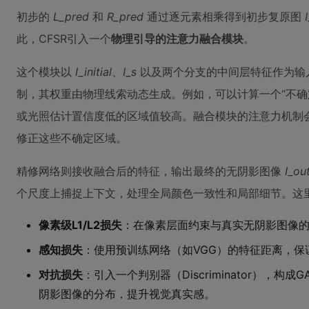
初步的
L_pred
和
R_pred
通过逐元素相乘得到初步复原图
I
此，CFSR引入一个
物理引导的注意力融合模块
。
这个模块以
I_initial
、
I_s
以及两个分支的中间层特征作为输
制，其权重由物理线索动态生成。例如，可以计算一个“不确
或光照估计置信度低的区域值较高。融合模块的注意力机制
修正这些不确定区域。
精修网络则接收融合后的特征，输出最终的无阴影图像
I_ou
个尺度上捕捉上下文，处理全局颜色一致性和局部细节。这
像素级L1/L2损失
：在像素层面约束与真实无阴影图像
感知损失
：使用预训练网络（如VGG）的特征距离，保
对抗损失
：引入一个判别器（Discriminator），
阴影图像的分布，提升视觉真实感。