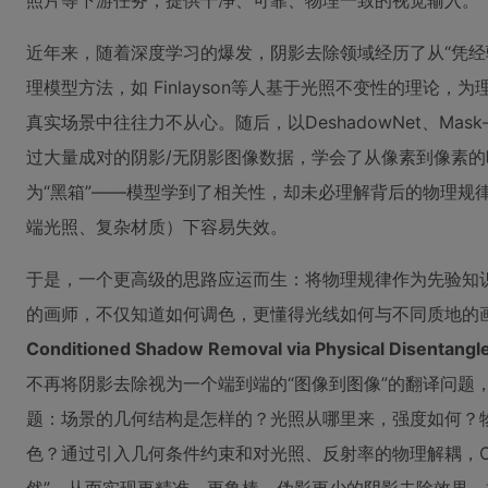
照片等下游任务，提供干净、可靠、物理一致的视觉输入。
近年来，随着深度学习的爆发，阴影去除领域经历了从“凭经
理模型方法，如 Finlayson等人基于光照不变性的理论
真实场景中往往力不从心。随后，以DeshadowNet、Mask
过大量成对的阴影/无阴影图像数据，学会了从像素到像素
为“黑箱”——模型学到了相关性，却未必理解背后的物理规
端光照、复杂材质）下容易失效。
于是，一个更高级的思路应运而生：将物理规律作为先验知识
的画师，不仅知道如何调色，更懂得光线如何与不同质地的
Conditioned Shadow Removal via Physical Disentang
不再将阴影去除视为一个端到端的“图像到图像”的翻译问题
题：场景的几何结构是怎样的？光照从哪里来，强度如何？
色？通过引入几何条件约束和对光照、反射率的物理解耦，C