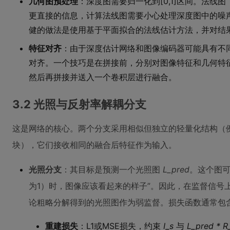
几何图预处理
：深度图需要归一化到[0,1]区间。法线
更直接的信息，计算法线图需要小心处理深度图中的噪
健的做法是使用基于平面拟合的法线估计方法，并对结
特征对齐
：由于深度估计网络和图像编码器可能具有不
对齐。一个技巧是在拼接前，分别对图像特征和几何特征
然后再拼接并送入一个卷积层进行融合。
3.2 光照与反射率解耦分支
这是网络的核心。两个分支采用相似但独立的轻量化结构（例如几
块），它们接收相同的融合后特征作为输入。
光照分支
：其目标是预测一个光照图
L_pred
。这个图可
为1）时，图像应该看起来的样子”。因此，在监督信号上，
论粗略分解得到的光照图作为弱监督。损失函数通常包
重建损失
：L1或MSE损失，约束
I_s
与
L_pred * R