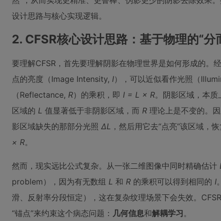
然”，从而实现更精准、更鲁棒、伪影更少的阴影去除效果
设计思路与核心实现逻辑。
2. CFSR核心设计思路：基于物理的“分
要理解CFSR，首先要理解阴影在物理世界是如何形成的。
点的亮度（Image Intensity,
I
），可以近似看作光照（Illumina
（Reflectance,
R
）的乘积，即
I = L × R
。阴影区域，本质
区域的
L
值显著低于非阴影区域，而
R
理论上是不变的。因
影区域缺失的那部分光照
ΔL
，然后用它去“点亮”该区域，
× R
。
然而，现实远比公式复杂。从一张二维图像中同时精确估计
problem），因为有无数组
L
和
R
的乘积可以得到相同的
I
滑、反射率分段恒定），这在复杂纹理场景下会失效。CFS
“锚点”来约束这个病态问题：
几何信息
和
解耦学习
。