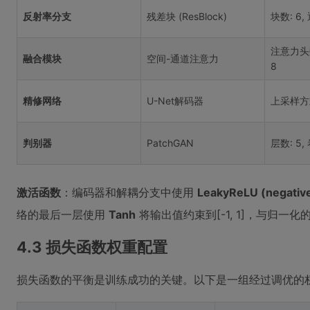
反射率分支
残差块 (ResBlock)
块数: 6,
注意力头数
融合模块
空间-通道注意力
8
精修网络
U-Net解码器
上采样方
判别器
PatchGAN
层数: 5,
激活函数
：编码器和解耦分支中使用
LeakyReLU (negativ
络的最后一层使用
Tanh
将输出值约束到[-1, 1]，与归一
4.3 损失函数权重配置
损失函数的平衡是训练成功的关键。以下是一组经过调优的