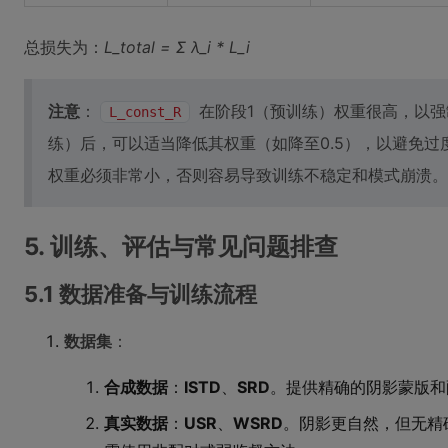
总损失为：
L_total = Σ λ_i * L_i
注意
：
在阶段1（预训练）权重很高，以强
L_const_R
练）后，可以适当降低其权重（如降至0.5），以避免过
权重必须非常小，否则容易导致训练不稳定和模式崩溃。
5. 训练、评估与常见问题排查
5.1 数据准备与训练流程
数据集
：
合成数据
：
ISTD
、
SRD
。提供精确的阴影蒙版和
真实数据
：
USR
、
WSRD
。阴影更自然，但无精