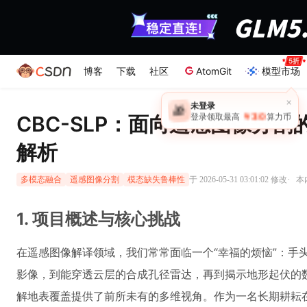
博客
下载
社区
AtomGit
模型市场
×
未登录
🎁
￥30
CBC-SLP：面向遥感图像分
登录领取最高
算力币
解析
·
于 2026-05-31 03:01:02 修改
本
多模态融合
遥感图像分割
模态缺失鲁棒性
1. 项目概述与核心挑战
在遥感图像解译领域，我们常常面临一个“幸福的烦恼”：手
影像，到能穿透云层的合成孔径雷达，再到揭示地形起伏的
解地表覆盖提供了前所未有的多维视角。作为一名长期耕耘