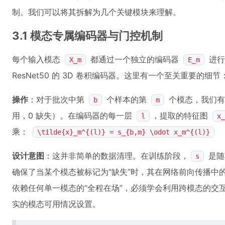
制。我们可以将其拆解为几个关键模块来理解。
3.1 模态专属编码器与门控机制
每个输入模态
都通过一个独立的编码器
进行
X_m
E_m
ResNet50 的 3D 卷积编码器。这里有一个至关重要的细节
操作
：对于批次中第
个样本的第
个模态，我们有
b
m
用，0 缺失）。在编码器的每一层
，提取的特征图
l
x_
乘：
\tilde{x}_m^{(l)} = s_{b,m} \odot x_m^{(l)}
设计意图
：这并非简单的数据清理。在训练阶段，
是随
s
确保了当某个模态被标记为“缺失”时，其在网络前向传播中
依赖任何单一模态的“全程在场”，必须学会利用跨模态的交
实的模态可用情况设置。