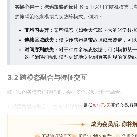
实操心得一：掩码策略的设计
论文中采用了随机模态丢
的掩码策略来模拟真实故障模式。例如：
非均匀丢弃
：某些模态（如受天气影响大的光学数据
连续区域缺失
：模拟传感器条带故障或云覆盖，可以
时间序列缺失
：对于时序多模态数据，可以模拟某一
这些策略能帮助模型更好地泛化到真实世界的复杂缺
3.2 跨模态融合与特征交互
编码后的各模态门控特征，会在多个尺度上进行融合。
最低
0.47元/天
开通会员,解
1. 浅层跨模态融合
： 在编码器的前四个层级（`l
成为会员后, 你将
下载资源随意下
优质VIP博文免费学
优质文