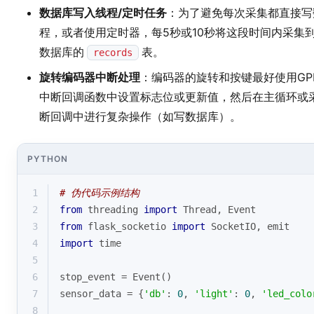
数据库写入线程/定时任务
：为了避免每次采集都直接写
程，或者使用定时器，每5秒或10秒将这段时间内采集
数据库的
表。
records
旋转编码器中断处理
：编码器的旋转和按键最好使用GPIO的
中断回调函数中设置标志位或更新值，然后在主循环或
断回调中进行复杂操作（如写数据库）。
PYTHON
1
# 伪代码示例结构
2
from
 threading 
import
 Thread, Event
3
from
 flask_socketio 
import
 SocketIO, emit
4
import
 time
5
6
stop_event = Event()
7
sensor_data = {
'db'
: 
0
, 
'light'
: 
0
, 
'led_colo
8