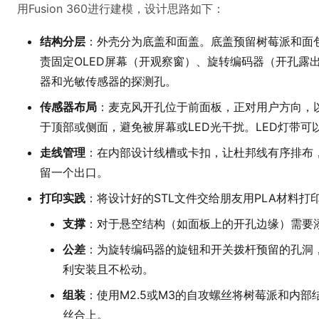
用Fusion 360进行建模，设计思路如下：
结构分层
：外壳分为底盖和面盖。底盖预留树莓派和面
责固定OLED屏幕（开观察窗）、旋转编码器（开孔露
器和光敏传感器的探测孔。
传感器布局
：麦克风开孔位于前面板，正对用户方向，
于顶部或侧面，避免被屏幕或LED光干扰。LED灯带
走线管理
：在内部设计线槽或卡扣，让杜邦线有序排布，
留一个出口。
打印实践
：将设计好的STL文件交给朋友用PLA材料打
支撑
：对于悬空结构（如面板上的开孔边缘）需要
公差
：为旋转编码器的旋钮和开关拨杆预留的孔洞，尺
利安装且不松动。
组装
：使用M2.5或M3的自攻螺丝将树莓派和内
丝合上。