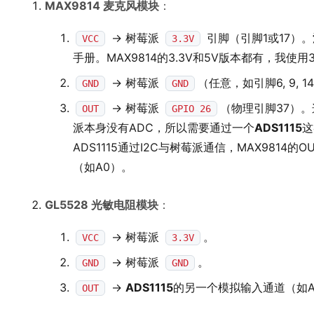
MAX9814 麦克风模块
：
-> 树莓派
引脚（引脚1或17）。
VCC
3.3V
手册。MAX9814的3.3V和5V版本都有，我使用
-> 树莓派
（任意，如引脚6, 9, 14
GND
GND
-> 树莓派
（物理引脚37）
OUT
GPIO 26
派本身没有ADC，所以需要通过一个
ADS1115
这
ADS1115通过I2C与树莓派通信，MAX9814的
（如A0）。
GL5528 光敏电阻模块
：
-> 树莓派
。
VCC
3.3V
-> 树莓派
。
GND
GND
->
ADS1115
的另一个模拟输入通道（如A
OUT