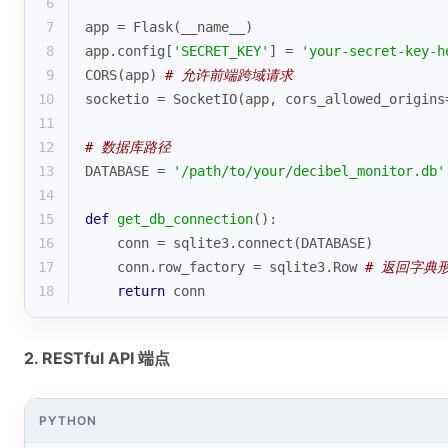
6
7
app = Flask(__name__)
8
app.config[
'SECRET_KEY'
] = 
'your-secret-key-h
9
CORS(app) 
# 允许前端跨域请求
10
socketio = SocketIO(app, cors_allowed_origins
11
12
# 数据库路径
13
DATABASE = 
'/path/to/your/decibel_monitor.db'
14
15
def
get_db_connection
():
16
    conn = sqlite3.connect(DATABASE)
17
    conn.row_factory = sqlite3.Row 
# 返回字典
18
return
 conn
2. RESTful API 端点
PYTHON