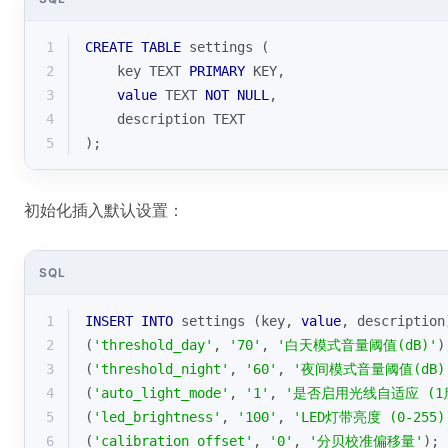
1
CREATE
TABLE
 settings (
2
    key TEXT 
PRIMARY
 KEY,
3
value
 TEXT 
NOT
NULL
,
4
    description TEXT
5
);
初始化插入默认设置：
SQL
1
INSERT
INTO
 settings (key, 
value
, description
2
(
'threshold_day'
, 
'70'
, 
'白天模式音量阈值(dB)'
)
3
(
'threshold_night'
, 
'60'
, 
'夜间模式音量阈值(dB)
4
(
'auto_light_mode'
, 
'1'
, 
'是否启用光线自适应 (1启
5
(
'led_brightness'
, 
'100'
, 
'LED灯带亮度 (0-255)
6
(
'calibration_offset'
, 
'0'
, 
'分贝校准偏移量'
);