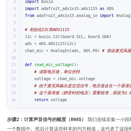
2
import
 busio
3
import
 adafruit_ads1x15.ads1115 
as
 ADS
4
from
 adafruit_ads1x15.analog_in 
import
 Analog
5
6
# 初始化I2C和ADS1115
7
i2c = busio.I2C(board.SCL, board.SDA)
8
ads = ADS.ADS1115(i2c)
9
chan_mic = AnalogIn(ads, ADS.P0) 
# 假设麦克风接
10
11
def
read_mic_voltage
():
12
# 读取电压值，单位伏特
13
    voltage = chan_mic.voltage
14
# 由于麦克风输出是交流信号，电压值会在一个基准
15
# 这个基准值（静音时的电压）需要校准，假设为1.65
16
return
 voltage
步骤2：计算声音信号的幅度（RMS）
我们连续采集一小段时
一个数组中。然后计算这些样本的均方根值，这代表了这段