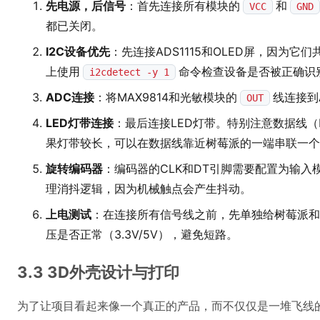
先电源，后信号
：首先连接所有模块的
和
VCC
GND
都已关闭。
I2C设备优先
：先连接ADS1115和OLED屏，因为它
上使用
命令检查设备是否被正确识别
i2cdetect -y 1
ADC连接
：将MAX9814和光敏模块的
线连接到A
OUT
LED灯带连接
：最后连接LED灯带。特别注意数据线（
果灯带较长，可以在数据线靠近树莓派的一端串联一个1
旋转编码器
：编码器的CLK和DT引脚需要配置为输
理消抖逻辑，因为机械触点会产生抖动。
上电测试
：在连接所有信号线之前，先单独给树莓派和
压是否正常（3.3V/5V），避免短路。
3.3 3D外壳设计与打印
为了让项目看起来像一个真正的产品，而不仅仅是一堆飞线