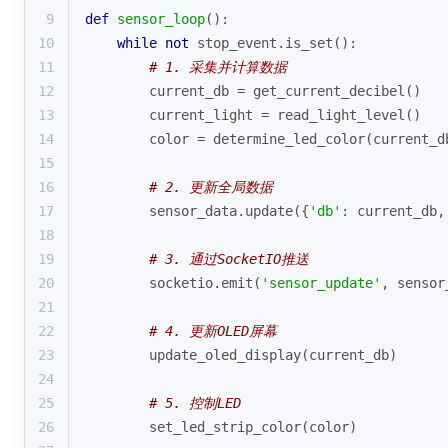
9
def
sensor_loop
():
10
while
not
 stop_event.is_set():
11
# 1. 采集并计算数据
12
        current_db = get_current_decibel()
13
        current_light = read_light_level()
14
        color = determine_led_color(current_d
15
16
# 2. 更新全局数据
17
        sensor_data.update({
'db'
: current_db,
18
19
# 3. 通过SocketIO推送
20
        socketio.emit(
'sensor_update'
, sensor
21
22
# 4. 更新OLED屏幕
23
        update_oled_display(current_db)
24
25
# 5. 控制LED
26
        set_led_strip_color(color)