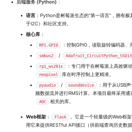
后端服务 (Python)
：
语言
：Python是树莓派生态的“第一语言”，拥有极其丰
于I2C）和社区支持。
核心库
：
：控制GPIO，读取旋转编码器、
RPi.GPIO
/
smbus2
Adafruit_CircuitPython_SSD13
：专门用于在树莓派上高效驱动W
rpi_ws281x
库在时序控制上更精准。
neopixel
/
：用于从USB声
pyaudio
sounddevice
频数据流并进行RMS计算。本项目最终采用通
相关的库。
ADC
Web框架
：
。它是一个轻量级的Web框
Flask
用它来提供RESTful API接口（供前端查询历