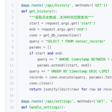
1
@app.route(
'/api/history'
, methods=[
'GET'
]
)
2
def
get_history
():
3
"""获取历史数据，支持时间范围查询"""
4
    start = request.args.get(
'start'
)
5
    end = request.args.get(
'end'
)
6
    conn = get_db_connection()
7
    query = 
"SELECT * FROM sensor_records"
8
    params = []
9
if
 start 
and
 end:
10
        query += 
" WHERE timestamp BETWEEN ? 
11
        params.extend([start, end])
12
    query += 
" ORDER BY timestamp DESC LIMIT 
13
    records = conn.execute(query, params).fet
14
    conn.close()
15
return
 jsonify([
dict
(row) 
for
 row 
in
 reco
16
17
@app.route(
'/api/settings'
, methods=[
'GET'
, 
'
18
def
handle_settings
():