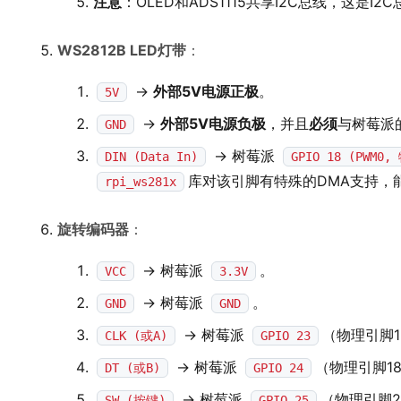
注意
：OLED和ADS1115共享I2C总线，这是I
WS2812B LED灯带
：
->
外部5V电源正极
。
5V
->
外部5V电源负极
，并且
必须
与树莓派
GND
-> 树莓派
DIN (Data In)
GPIO 18 (PWM0
库对该引脚有特殊的DMA支持，
rpi_ws281x
旋转编码器
：
-> 树莓派
。
VCC
3.3V
-> 树莓派
。
GND
GND
-> 树莓派
（物理引脚1
CLK (或A)
GPIO 23
-> 树莓派
（物理引脚1
DT (或B)
GPIO 24
-> 树莓派
（物理引脚
SW (按键)
GPIO 25