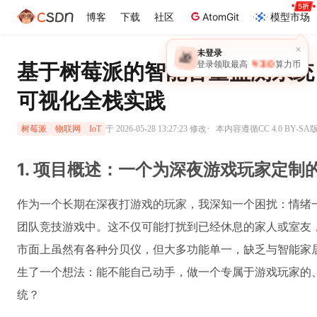
博客
下载
社区
AtomGit
模型市场
×
未登录
🎁
￥30
基于树莓派的智能音量监测系统
登录领取最高
算力币
可视化全栈实践
·
于 2026-05-28 13:27:23 修改
本内容遵循CC 4.0 BY-S
树莓派
物联网
IoT
1. 项目概述：一个为深夜游戏玩家定制的
作为一个长期在深夜打游戏的玩家，我深知一个困扰：情绪
团队竞技游戏中。这不仅可能打扰到已经休息的家人或室友
市面上虽然有各种分贝仪，但大多功能单一，缺乏与智能家
生了一个想法：能不能自己动手，做一个专属于游戏玩家的
统？