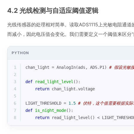
4.2 光线检测与自适应阈值逻辑
光线传感器的处理相对简单。读取ADS1115上光敏电阻通
而减小，因此电压值会变化。我们需要定义一个阈值来区分“白
PYTHON
1
chan_light = AnalogIn(ads, ADS.P1) 
# 假设光敏接
2
3
def
read_light_level
():
4
return
 chan_light.voltage
5
6
LIGHT_THRESHOLD = 
1.5
# 伏特，这个值需要根据实
7
def
is_night_mode
():
8
return
 read_light_level() < LIGHT_THRESHO