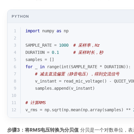
PYTHON
1
import
 numpy 
as
 np
2
3
SAMPLE_RATE = 
1000
# 采样率，Hz
4
DURATION = 
0.1
# 采样时长，秒
5
samples = []
6
for
 _ 
in
range
(
int
(SAMPLE_RATE * DURATION)):
7
# 减去直流偏置（静音电压），得到交流信号
8
    v_instant = read_mic_voltage() - QUIET_VO
9
    samples.append(v_instant)
10
11
# 计算RMS
12
v_rms = np.sqrt(np.mean(np.array(samples) ** 
步骤3：将RMS电压转换为分贝值
分贝是一个对数单位，表