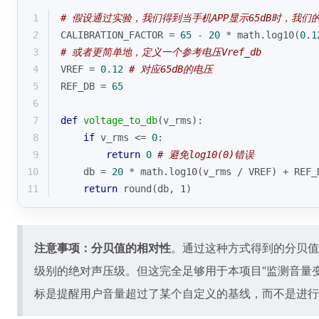
1
# 假设通过实验，我们得到当手机APP显示65dB时，我们的Vr
2
CALIBRATION_FACTOR = 
65
 - 
20
 * math.log10(
0.1
3
# 或者更简单地，定义一个参考电压Vref_db
4
VREF = 
0.12
# 对应65dB的电压
5
REF_DB = 
65
6
7
def
voltage_to_db
(
v_rms
):
8
if
 v_rms <= 
0
:
9
return
0
# 避免log10(0)错误
10
    db = 
20
 * math.log10(v_rms / VREF) + REF_
11
return
round
(db, 
1
)
注意事项：分贝值的相对性
。通过这种方式得到的分贝值
级别的绝对声压级。但这完全足够用于本项目“监测音量
标是提醒用户音量超过了某个自定义的基线，而不是进行