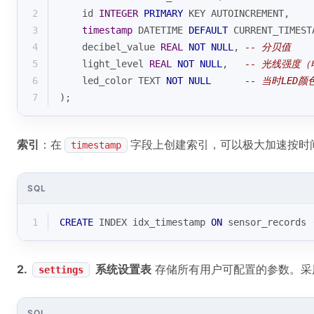
2
    id 
INTEGER
PRIMARY
 KEY AUTOINCREMENT,
3
timestamp
 DATETIME 
DEFAULT
CURRENT_TIMEST
4
    decibel_value 
REAL
NOT
NULL
, 
-- 分贝值
5
    light_level 
REAL
NOT
NULL
,   
-- 光线强度
6
    led_color TEXT 
NOT
NULL
-- 当时LED颜色
7
);
索引
：在
字段上创建索引，可以极大加速按时
timestamp
SQL
1
CREATE
 INDEX idx_timestamp 
ON
 sensor_records 
2.
系统设置表
存储所有用户可配置的参数。采
settings
SQL