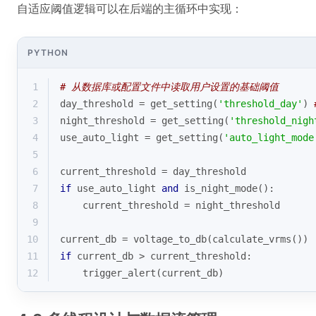
自适应阈值逻辑可以在后端的主循环中实现：
PYTHON
1
# 从数据库或配置文件中读取用户设置的基础阈值
2
day_threshold = get_setting(
'threshold_day'
) 
3
night_threshold = get_setting(
'threshold_nigh
4
use_auto_light = get_setting(
'auto_light_mode
5
6
current_threshold = day_threshold
7
if
 use_auto_light 
and
 is_night_mode():
8
    current_threshold = night_threshold
9
10
current_db = voltage_to_db(calculate_vrms())
11
if
 current_db > current_threshold:
12
    trigger_alert(current_db)