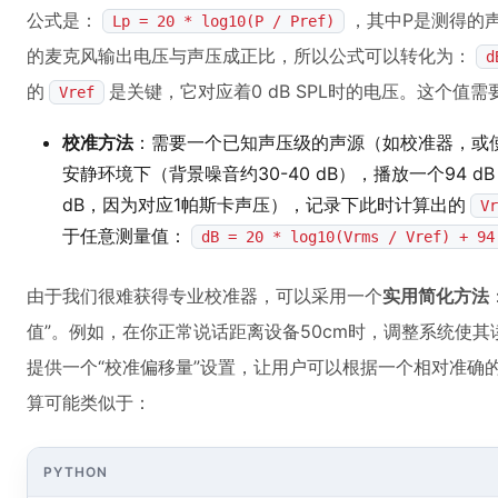
公式是：
，其中P是测得的声
Lp = 20 * log10(P / Pref)
的麦克风输出电压与声压成正比，所以公式可以转化为：
d
的
是关键，它对应着0 dB SPL时的电压。这个值需
Vref
校准方法
：需要一个已知声压级的声源（如校准器，或使
安静环境下（背景噪音约30-40 dB），播放一个94 d
dB，因为对应1帕斯卡声压），记录下此时计算出的
Vr
于任意测量值：
dB = 20 * log10(Vrms / Vref) + 94
由于我们很难获得专业校准器，可以采用一个
实用简化方法
值”。例如，在你正常说话距离设备50cm时，调整系统使其读数
提供一个“校准偏移量”设置，让用户可以根据一个相对准确
算可能类似于：
PYTHON