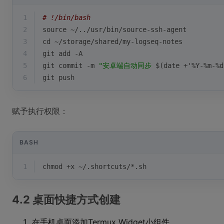
1
# !/bin/bash
2
source
 ~/../usr/bin/source-ssh-agent
3
cd
 ~/storage/shared/my-logseq-notes
4
git add -A
5
git commit -m 
"安卓端自动同步 
$(date +'%Y-%m-%d
6
git push
赋予执行权限：
BASH
1
chmod +x ~/.shortcuts/*.sh
4.2 桌面快捷方式创建
在手机桌面添加Termux Widget小组件