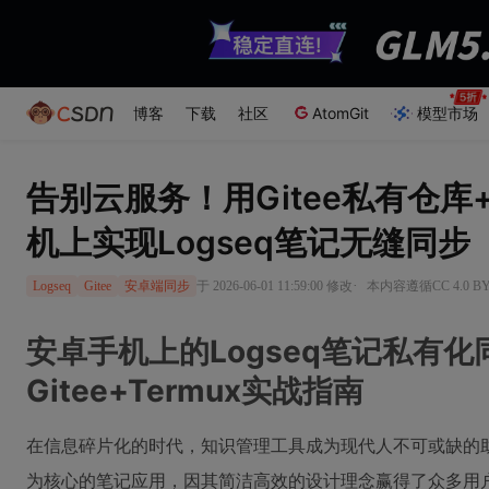
博客
下载
社区
AtomGit
模型市场
告别云服务！用Gitee私有仓库+
机上实现Logseq笔记无缝同步
·
于 2026-06-01 11:59:00 修改
本内容遵循CC 4.0 
Logseq
Gitee
安卓端同步
安卓手机上的Logseq笔记私有
Gitee+Termux实战指南
在信息碎片化的时代，知识管理工具成为现代人不可或缺的助
为核心的笔记应用，因其简洁高效的设计理念赢得了众多用