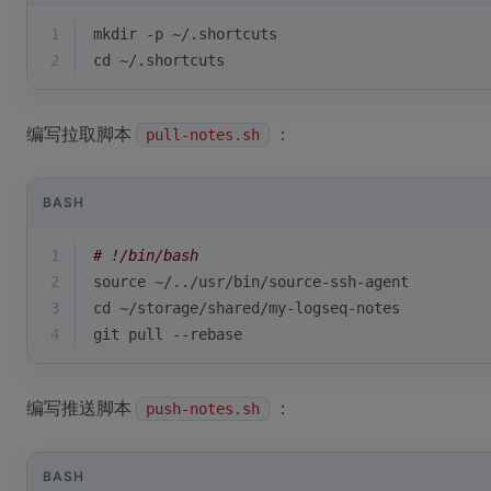
1
mkdir -p ~/.shortcuts
2
cd
 ~/.shortcuts
编写拉取脚本
：
pull-notes.sh
BASH
1
# !/bin/bash
2
source
 ~/../usr/bin/source-ssh-agent
3
cd
 ~/storage/shared/my-logseq-notes
4
git pull --rebase
编写推送脚本
：
push-notes.sh
BASH